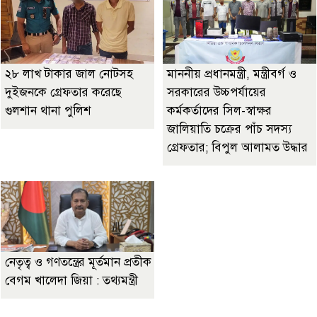
২৮ লাখ টাকার জাল নোটসহ
মাননীয় প্রধানমন্ত্রী, মন্ত্রীবর্গ ও
দুইজনকে গ্রেফতার করেছে
সরকারের উচ্চপর্যায়ের
গুলশান থানা পুলিশ
কর্মকর্তাদের সিল-স্বাক্ষর
জালিয়াতি চক্রের পাঁচ সদস্য
গ্রেফতার; বিপুল আলামত উদ্ধার
নেতৃত্ব ও গণতন্ত্রের মূর্তমান প্রতীক
বেগম খালেদা জিয়া : তথ্যমন্ত্রী