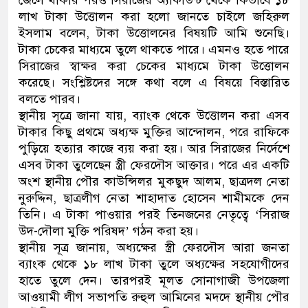
জেলে থাকার পরও সিরাজের অ্যাকাউন্ট থেকে কিভাবে ১৮
লাখ টাকা উত্তোলন করা হলো জানতে চাইলে জহিরুল
ইসলাম বলেন, টাকা উত্তোলনের বিষয়টি আমি শুনেছি।
টাকা চেকের মাধ্যমে তুলে থাকতে পারে। এমনও হতে পারে
সিরাজের স্বাক্ষর করা চেকের মাধ্যমে টাকা উত্তোলন
করেছে। সংশ্লিষ্টদের সঙ্গে কথা বলে এ বিষয়ে বিস্তারিত
বলতে পারব।
স্থানীয় সূত্রে জানা যায়, ব্যাংক থেকে উত্তোলন করা এসব
টাকার কিছু প্রথমে অধ্যক্ষ মুক্তির আন্দোলন, পরে রাফিকে
পুড়িয়ে হত্যার কাজে ব্যয় করা হয়। আর সিরাজের নির্দেশে
এসব টাকা তুলেছেন স্ত্রী ফেরদৌস আক্তার। পরে এর একটি
অংশ স্থানীয় পৌর কাউন্সিলর মুকছুদ আলম, ছাত্রদল নেতা
নুরুদ্দিন, ছাত্রলীগ নেতা শাহাদাত হোসেন শামীমকে দেন
তিনি। এ টাকা পাওয়ার পরই তিনজনের নেতৃত্বে ‘সিরাজ
উদ-দৌলা মুক্তি পরিষদ’ গঠন করা হয়।
স্থানীয় সূত্র জানায়, অধ্যক্ষের স্ত্রী ফেরদৌস আরা জনতা
ব্যাংক থেকে ১৮ লাখ টাকা তুলে অধ্যক্ষের সহযোগীদের
হাতে তুলে দেন। তারপরই মূলত সোনাগাজী উপজেলা
আওয়ামী লীগ সভাপতি রুহুল আমিনের মদদে স্থানীয় পৌর