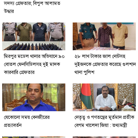
সদস্য গ্রেফতার; বিপুল আলামত
উদ্ধার
মিরপুর মডেল থানার অভিযানে ৯০
২৮ লাখ টাকার জাল নোটসহ
বোতল ফেনসিডিলসহ দুই মাদক
দুইজনকে গ্রেফতার করেছে গুলশান
কারবারি গ্রেফতার
থানা পুলিশ
যেকোনো সময় বেনজীরের
নেতৃত্ব ও গণতন্ত্রের মূর্তমান প্রতীক
প্রত্যাবর্তন
বেগম খালেদা জিয়া : তথ্যমন্ত্রী