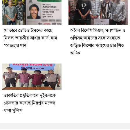
যে ভাবে ডেভিড ইমনের কাছে
অবৈধ বিদেশি পিস্তল, ম্যাগাজিন ও
মিলল ভারতীয় আধার কার্ড, নাম
গুলিসহ আইনের সঙ্গে সংঘাতে
‘আজহার খান’
জড়িত কিশোর গ্যাংয়ের চার শিশু
আটক
ডাকাতির প্রস্তুতিকালে দুইজনকে
গ্রেফতার করেছে মিরপুর মডেল
থানা পুলিশ