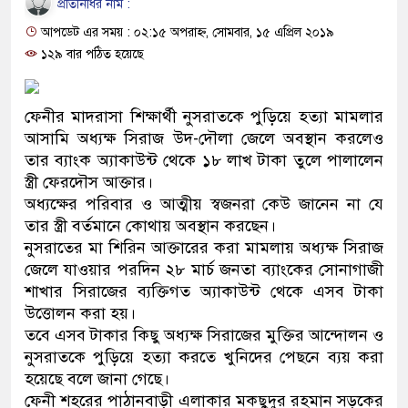
প্রতিনিধির নাম :
প্রধানমন্ত্রী
আপডেট এর সময় : ০২:১৫ অপরাহ্ন, সোমবার, ১৫ এপ্রিল ২০১৯
মিরপুর মডেল থানার অভিযানে ৯০ 
১২৯ বার পঠিত হয়েছে
মাদক কারবারি গ্রেফতার
ফেনীর মাদরাসা শিক্ষার্থী নুসরাতকে পুড়িয়ে হত্যা মামলার
২৮ লাখ টাকার জাল নোটসহ দুইজনকে
আসামি অধ্যক্ষ সিরাজ উদ-দৌলা জেলে অবস্থান করলেও
তার ব্যাংক অ্যাকাউন্ট থেকে ১৮ লাখ টাকা তুলে পালালেন
থানা পুলিশ
স্ত্রী ফেরদৌস আক্তার।
অধ্যক্ষের পরিবার ও আত্মীয় স্বজনরা কেউ জানেন না যে
যেকোনো সময় বেনজীরের প্রত্যাবর্তন
তার স্ত্রী বর্তমানে কোথায় অবস্থান করছেন।
নেতৃত্ব ও গণতন্ত্রের মূর্তমান প্রতীক ব
নুসরাতের মা শিরিন আক্তারের করা মামলায় অধ্যক্ষ সিরাজ
জেলে যাওয়ার পরদিন ২৮ মার্চ জনতা ব্যাংকের সোনাগাজী
যে ভাবে ডেভিড ইমনের কাছে মিলল ভ
শাখার সিরাজের ব্যক্তিগত অ্যাকাউন্ট থেকে এসব টাকা
উত্তোলন করা হয়।
‘আজহার খান’
তবে এসব টাকার কিছু অধ্যক্ষ সিরাজের মুক্তির আন্দোলন ও
নুসরাতকে পুড়িয়ে হত্যা করতে খুনিদের পেছনে ব্যয় করা
অবৈধ বিদেশি পিস্তল, ম্যাগাজিন ও গ
হয়েছে বলে জানা গেছে।
জড়িত কিশোর গ্যাংয়ের চার শিশু আটক
ফেনী শহরের পাঠানবাড়ী এলাকার মকছুদুর রহমান সড়কের