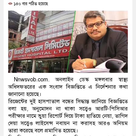
১৪০ বার পঠিত হয়েছে
প্রধানমন্ত্রী
মিরপুর মডেল থানার অভিযানে
মাদক কারবারি গ্রেফতার
২৮ লাখ টাকার জাল নোটসহ দু
থানা পুলিশ
যেকোনো সময় বেনজীরের প্রত্যা
Nnwsvob.com. অনলাইন ডেস্ক মঙ্গলবার স্বাস্থ্য
নেতৃত্ব ও গণতন্ত্রের মূর্তমান প্র
অধিদফতরের এক সংবাদ বিজ্ঞপ্তিতে এ নির্দেশনার কথা
জানানো হয়েছে।
যে ভাবে ডেভিড ইমনের কাছে ম
রিজেন্টের দুই হাসপাতাল বন্ধের সিদ্ধান্ত জানিয়ে বিজ্ঞপ্তিতে
‘আজহার খান’
বলা হয়, অনুমোদন না থাকা সত্ত্বেও আরটি-পিসিআর
পরীক্ষার নামে ভুয়া রিপোর্ট দিয়ে টাকা হাতিয়ে নেয়া, তাগিদ
অবৈধ বিদেশি পিস্তল, ম্যাগাজি
দেয়া সত্ত্বেও লাইসেন্স নবায়ন না করাসহ আরও অনিয়ম
তারা করেছে বলে প্রমাণিত হয়েছে।
জড়িত কিশোর গ্যাংয়ের চার শিশু আ