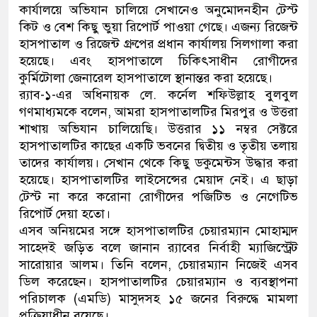
কার্যালয়ে অভিযান চালিয়ে সেখানেও অনুমোদনহীন টেস্ট
কিট ও বেশ কিছু ভুয়া রিপোর্ট পাওয়া গেছে। এজন্য রিজেন্ট
হাসপাতাল ও রিজেন্ট গ্রুপের প্রধান কার্যালয় সিলগালা করা
হয়েছে। এবং হাসপাতালে চিকিৎসাধীন রোগীদের
কুর্মিটোলা জেনারেল হাসপাতালে স্থানান্তর করা হয়েছে।
র‌্যাব-১-এর অধিনায়ক লে. কর্নেল শফিউল্লাহ বুলবুল
গণমাধ্যমকে বলেন, আমরা হাসপাতালটির মিরপুর ও উত্তরা
শাখায় অভিযান চালিয়েছি। উত্তরার ১১ নম্বর সেক্টরে
হাসপাতালটির কাছের একটি ভবনের দ্বিতীয় ও তৃতীয় তলায়
তাদের কার্যালয়। সেখান থেকে কিছু ডকুমেন্টস উদ্ধার করা
হয়েছে। হাসপাতালটির লাইসেন্সের মেয়াদ নেই। এ ছাড়া
টেস্ট না করে করোনা রোগীদের পজিটিভ ও নেগেটিভ
রিপোর্ট দেয়া হতো।
এসব অনিয়মের সঙ্গে হাসপাতালটির চেয়ারম্যান মোহাম্মদ
সাহেদই জড়িত বলে জানান র‌্যাবের নির্বাহী ম্যাজিস্ট্রেট
সারোয়ার আলম। তিনি বলেন, চেয়ারম্যান নিজেই এসব
ডিল করেছেন। হাসপাতালটির চেয়ারম্যান ও ব্যবস্থাপনা
পরিচালক (এমডি) মাসুদসহ ১৫ জনের বিরুদ্ধে মামলা
প্রক্রিয়াধীন রয়েছে।