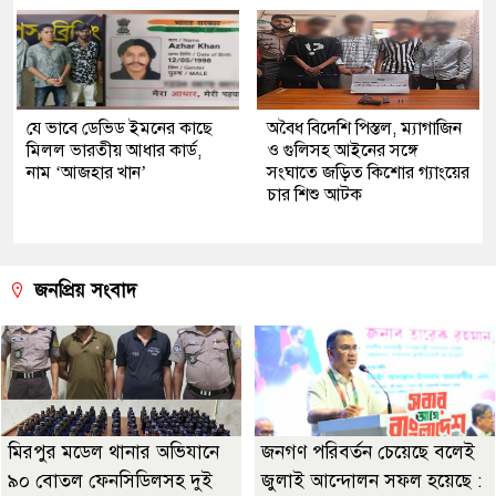
যে ভাবে ডেভিড ইমনের কাছে
অবৈধ বিদেশি পিস্তল, ম্যাগাজিন
মিলল ভারতীয় আধার কার্ড,
ও গুলিসহ আইনের সঙ্গে
নাম ‘আজহার খান’
সংঘাতে জড়িত কিশোর গ্যাংয়ের
চার শিশু আটক
জনপ্রিয় সংবাদ
মিরপুর মডেল থানার অভিযানে
জনগণ পরিবর্তন চেয়েছে বলেই
৯০ বোতল ফেনসিডিলসহ দুই
জুলাই আন্দোলন সফল হয়েছে :