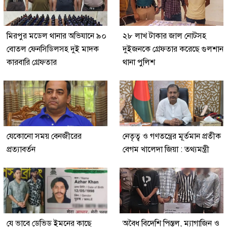
মিরপুর মডেল থানার অভিযানে ৯০
২৮ লাখ টাকার জাল নোটসহ
বোতল ফেনসিডিলসহ দুই মাদক
দুইজনকে গ্রেফতার করেছে গুলশান
কারবারি গ্রেফতার
থানা পুলিশ
যেকোনো সময় বেনজীরের
নেতৃত্ব ও গণতন্ত্রের মূর্তমান প্রতীক
প্রত্যাবর্তন
বেগম খালেদা জিয়া : তথ্যমন্ত্রী
যে ভাবে ডেভিড ইমনের কাছে
অবৈধ বিদেশি পিস্তল, ম্যাগাজিন ও