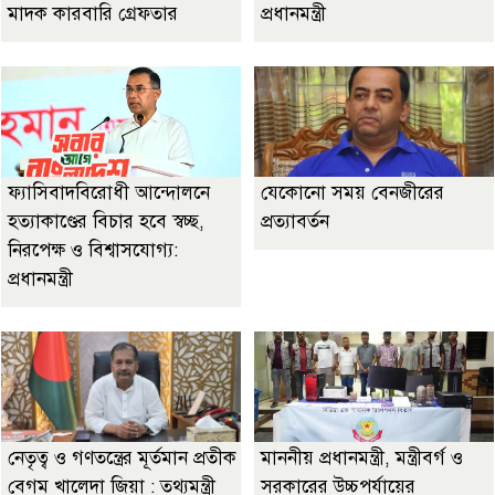
মাদক কারবারি গ্রেফতার
প্রধানমন্ত্রী
ফ্যাসিবাদবিরোধী আন্দোলনে
যেকোনো সময় বেনজীরের
হত্যাকাণ্ডের বিচার হবে স্বচ্ছ,
প্রত্যাবর্তন
নিরপেক্ষ ও বিশ্বাসযোগ্য:
প্রধানমন্ত্রী
নেতৃত্ব ও গণতন্ত্রের মূর্তমান প্রতীক
মাননীয় প্রধানমন্ত্রী, মন্ত্রীবর্গ ও
বেগম খালেদা জিয়া : তথ্যমন্ত্রী
সরকারের উচ্চপর্যায়ের