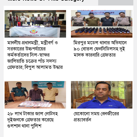
মাননীয় প্রধানমন্ত্রী, মন্ত্রীবর্গ ও
মিরপুর মডেল থানার অভিযানে
সরকারের উচ্চপর্যায়ের
৯০ বোতল ফেনসিডিলসহ দুই
কর্মকর্তাদের সিল-স্বাক্ষর
মাদক কারবারি গ্রেফতার
জালিয়াতি চক্রের পাঁচ সদস্য
গ্রেফতার; বিপুল আলামত উদ্ধার
২৮ লাখ টাকার জাল নোটসহ
যেকোনো সময় বেনজীরের
দুইজনকে গ্রেফতার করেছে
প্রত্যাবর্তন
গুলশান থানা পুলিশ