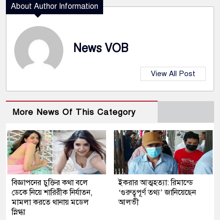
About Author Information
News VOB
View All Post
More News Of This Category
বিজ্ঞাপনের চুক্তির কথা বলে
ইকরার আত্মহত্যা: রিমান্ডে
ডেকে নিয়ে শারিরীক নির্যাতন,
‘গুরুত্বপূর্ণ তথ্য’ জানিয়েছেন
মামলা করতে থানায় মডেল
আলভী
স্নিগ্ধা