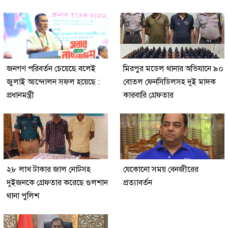
জনগণ পরিবর্তন চেয়েছে বলেই
মিরপুর মডেল থানার অভিযানে ৯০
জুলাই আন্দোলন সফল হয়েছে :
বোতল ফেনসিডিলসহ দুই মাদক
প্রধানমন্ত্রী
কারবারি গ্রেফতার
২৮ লাখ টাকার জাল নোটসহ
যেকোনো সময় বেনজীরের
দুইজনকে গ্রেফতার করেছে গুলশান
প্রত্যাবর্তন
থানা পুলিশ