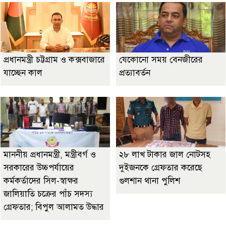
প্রধানমন্ত্রী চট্টগ্রাম ও কক্সবাজারে
যেকোনো সময় বেনজীরের
যাচ্ছেন কাল
প্রত্যাবর্তন
মাননীয় প্রধানমন্ত্রী, মন্ত্রীবর্গ ও
২৮ লাখ টাকার জাল নোটসহ
সরকারের উচ্চপর্যায়ের
দুইজনকে গ্রেফতার করেছে
কর্মকর্তাদের সিল-স্বাক্ষর
গুলশান থানা পুলিশ
জালিয়াতি চক্রের পাঁচ সদস্য
গ্রেফতার; বিপুল আলামত উদ্ধার