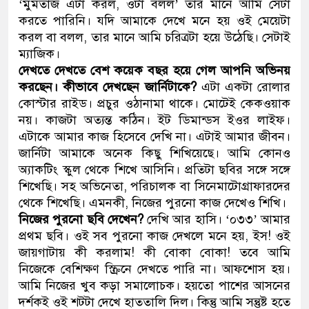
‘মুমতাজ এটা করল, ওটা বলল’ তার মানে আমি সেটা
করতে পারিনি। যদি আমাকে দেখে মনে হয় ওই মেয়েটা
করল বা বলল, তার মানে আমি চরিত্রটা হয়ে উঠেছি। সেটাই
ম্যাজিক।
দেখতে দেখতে বেশ কয়েক বছর হয়ে গেল আপনি অভিনয়
করছেন। কীভাবে দেখছেন জার্নিটাকে?
এটা একটা রোলার
কোস্টার রাইড। প্রচুর ওঠানামা থাকে। মোটেই কেকওয়াক
নয়। কাজটা অত্যন্ত কঠিন। ইট ডিমান্ডস ইওর লাইফ।
এটাকে আমার কাজ হিসেবে দেখি না। এটাই আমার জীবন।
জার্নিটা আমাকে অনেক কিছু শিখিয়েছে। আমি কোনও
অ্যাকটিং স্কুল থেকে শিখে আসিনি। প্রতিটা ছবির সঙ্গে সঙ্গে
শিখেছি। সহ অভিনেতা, পরিচালক বা সিনেমাটোগ্রাফারদের
থেকে শিখেছি। এমনকী, নিজের পুরনো কাজ দেখেও শিখি।
নিজের পুরনো ছবি দেখেন?
দেখি আর হাসি। ‘০৩৩’ আমার
প্রথম ছবি। ওই সব পুরনো কাজ দেখলে মনে হয়, ইস! ওই
জায়গাটায় কী করলাম! কী বোকা বোকা! তবে আমি
নিজেকে বেশিক্ষণ স্ক্রিনে দেখতে পারি না। আফশোস হয়।
আমি নিজের খুব কড়া সমালোচক। হয়তো পাশের আসনের
দর্শকই ওই শটটা দেখে হাততালি দিল। কিন্তু আমি সন্তুষ্ট হতে