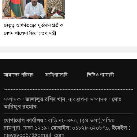
নেতৃত্ব ও গণতন্ত্রের মূর্তমান প্রতীক
বেগম খালেদা জিয়া : তথ্যমন্ত্রী
আমাদের পরিবার
ফটোগ্যালারি
ভিডিও গ্যালারী
সম্পাদক :
জালালুর রশিদ খান,
ব্যবস্থাপনা সম্পাদক :
মোঃ
আরিফুর রহমান
।
যোগাযোগ কার্যালয় :
বাড়ি নং- ৪৬০, (৫ম তলা),পশ্চিম
রামপুরা, ঢাকা-১২১৯।
মোবাইল:
০১৮২৮-০২০৮৭০,
ইমেইল :
newsvob57@gmail. com