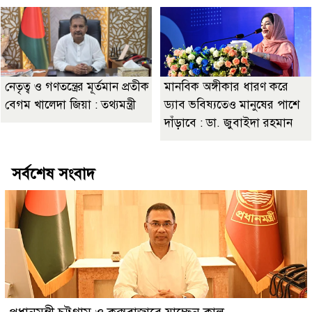
নেতৃত্ব ও গণতন্ত্রের মূর্তমান প্রতীক
মানবিক অঙ্গীকার ধারণ করে
বেগম খালেদা জিয়া : তথ্যমন্ত্রী
ড্যাব ভবিষ্যতেও মানুষের পাশে
দাঁড়াবে : ডা. জুবাইদা রহমান
সর্বশেষ সংবাদ