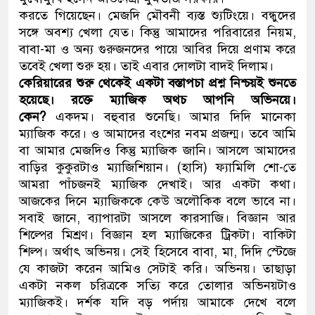
করতে গিয়েছেন। মেজদি মৌবনী ব্যস্ত শ্যুটিংয়ে। বন্ধুদের
নেতৃত্ব ও গণতন্ত্রের মূর্তমান প্রতীক ব
সঙ্গে অবশ্য খেলা যেত। কিন্তু আমাদের পরিবারের নিয়ম,
বাবা-মা ও অন্য গুরুজনদের পায়ে আবির দিয়ে প্রণাম করে
তবেই খেলা শুরু হয়। তাই এবার দোলটা বাদই দিলাম।
কেরিয়ারের শুরু থেকেই একটা বস্তাপচা প্রশ্ন নিশ্চয়ই শুনতে
হয়েছে। রক্তে ম্যাজিক অথচ আপনি অভিনয়ে।
কেন?
একদম। বহুবার শুনেছি। আমার দিদি মানেকা
ম্যাজিক করে। ও আমাদের বংশের নবম প্রজন্ম। তবে আমি
বা আমার মেজদিও কিন্তু ম্যাজিক জানি। আসলে আমাদের
বাড়ির কুকুরটাও ম্যাজিশিয়ান। (হাসি) ফ্যামিলি শো-তে
আমরা পাঁচজনই ম্যাজিক দেখাই। আর একটা কথা।
আজকের দিনে ম্যাজিককে কেউ অলৌকিক বলে ভাবে না।
সবাই জানে, ব্যাপারটা আসলে কারসাজি। বিজ্ঞান আর
শিল্পের মিশ্রণ। বিজ্ঞান হল ম্যাজিকের ট্রিকটা। বাকিটা
শিল্প। অর্থাৎ অভিনয়। সেই হিসেবে বাবা, মা, দিদি স্টেজে
যে কাজটা করেন আমিও সেটাই করি। অভিনয়। তাছাড়া
একটা নকল চরিত্রকে সত্যি করে তোলার অভিনয়টাও
ম্যাজিকই। দর্শক যদি বড় পর্দায় আমাকে দেখে বলে