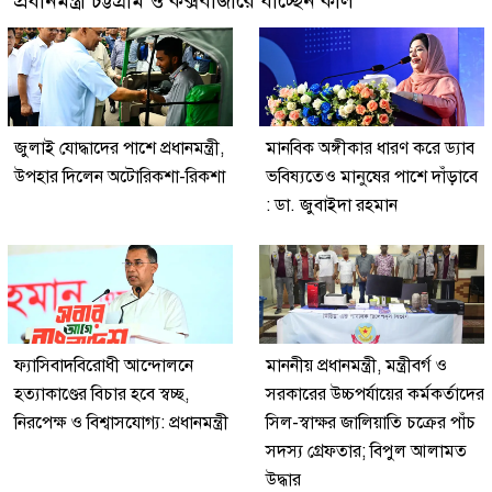
প্রধানমন্ত্রী চট্টগ্রাম ও কক্সবাজারে যাচ্ছেন কাল
জুলাই যোদ্ধাদের পাশে প্রধানমন্ত্রী,
মানবিক অঙ্গীকার ধারণ করে ড্যাব
উপহার দিলেন অটোরিকশা-রিকশা
ভবিষ্যতেও মানুষের পাশে দাঁড়াবে
: ডা. জুবাইদা রহমান
ফ্যাসিবাদবিরোধী আন্দোলনে
মাননীয় প্রধানমন্ত্রী, মন্ত্রীবর্গ ও
হত্যাকাণ্ডের বিচার হবে স্বচ্ছ,
সরকারের উচ্চপর্যায়ের কর্মকর্তাদের
নিরপেক্ষ ও বিশ্বাসযোগ্য: প্রধানমন্ত্রী
সিল-স্বাক্ষর জালিয়াতি চক্রের পাঁচ
সদস্য গ্রেফতার; বিপুল আলামত
উদ্ধার