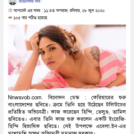
প্রতিনিধির নাম :
ও বিশ্বাসযোগ্য: প্রধানমন্ত্রী
আপডেট এর সময় : ১১:৪৩ অপরাহ্ন, রবিবার, ২৮ জুন ২০২০
মাননীয় প্রধানমন্ত্রী, মন্ত্রীবর্গ ও সরক
১০৫ বার পঠিত হয়েছে
সিল-স্বাক্ষর জালিয়াতি চক্রের পাঁচ সদস্য
উদ্ধার
জনগণ পরিবর্তন চেয়েছে বলেই জুল
প্রধানমন্ত্রী
মিরপুর মডেল থানার অভিযানে ৯০ 
মাদক কারবারি গ্রেফতার
Nnwsvob.com. বিনোদন ডেস্ক : কেরিয়ারের শুরু
বাংলাদেশের ছবিতে। ক্রমে তিনি হয়ে উঠেছেন টলিউডের
২৮ লাখ টাকার জাল নোটসহ দুইজনক
প্রতিষ্ঠিত অভিনেত্রী। কাজ করেছেন হিন্দি, তেলুগু, তামিল
থানা পুলিশ
ছবিতেও। এবার তিনি কাজ শুরু করলেন একটি ইংরেজি-
হিন্দি দ্বিভাষিক ছবিতে। সেই উপলক্ষে এবেলা.ইন-এর
যেকোনো সময় বেনজীরের প্রত্যাবর্তন
মুখোমুখি হলেন অভিনেত্রী মুমতাজ সরকার।