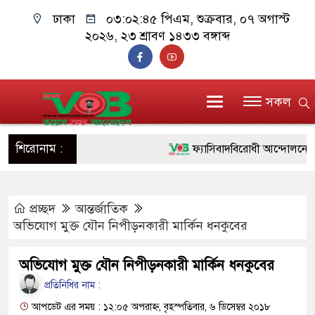
ঢাকা
০৩:০২:৪৬ পিএম
, শুক্রবার, ০৭ অগাস্ট
২০২৬, ২৩ শ্রাবণ ১৪৩৩ বঙ্গাব্দ
সকল
শিরোনাম :
ফ্যাসিবাদবিরোধী আন্দোলনে হত্যাকাণ
ও বিশ্বাসযোগ্য: প্রধানমন্ত্রী
প্রচ্ছদ
আন্তর্জাতিক
মাননীয় প্রধানমন্ত্রী, মন্ত্রীবর্গ ও স
অভিযোগ মুক্ত যৌন নিপীড়নকারী মার্কিন ধনকুবের
সিল-স্বাক্ষর জালিয়াতি চক্রের পাঁচ সদস
অভিযোগ মুক্ত যৌন নিপীড়নকারী মার্কিন ধনকুবের
উদ্ধার
প্রতিনিধির নাম :
জনগণ পরিবর্তন চেয়েছে বলেই জ
আপডেট এর সময় : ১২:০৫ অপরাহ্ন, বৃহস্পতিবার, ৬ ডিসেম্বর ২০১৮