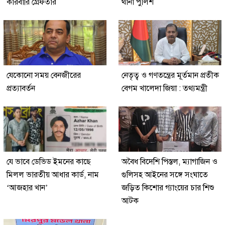
কারবারি গ্রেফতার
থানা পুলিশ
যেকোনো সময় বেনজীরের
নেতৃত্ব ও গণতন্ত্রের মূর্তমান প্রতীক
প্রত্যাবর্তন
বেগম খালেদা জিয়া : তথ্যমন্ত্রী
যে ভাবে ডেভিড ইমনের কাছে
অবৈধ বিদেশি পিস্তল, ম্যাগাজিন ও
মিলল ভারতীয় আধার কার্ড, নাম
গুলিসহ আইনের সঙ্গে সংঘাতে
‘আজহার খান’
জড়িত কিশোর গ্যাংয়ের চার শিশু
আটক