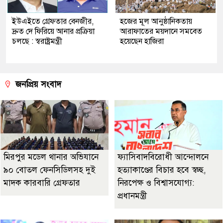
ইউএইতে গ্রেফতার বেনজীর,
হজের মূল আনুষ্ঠানিকতায়
দ্রুত দে ফিরিয়ে আনার প্রক্রিয়া
আরাফাতের ময়দানে সমবেত
চলছে : স্বরাষ্ট্রমন্ত্রী
হয়েছেন হাজিরা
জনপ্রিয় সংবাদ
মিরপুর মডেল থানার অভিযানে
ফ্যাসিবাদবিরোধী আন্দোলনে
৯০ বোতল ফেনসিডিলসহ দুই
হত্যাকাণ্ডের বিচার হবে স্বচ্ছ,
মাদক কারবারি গ্রেফতার
নিরপেক্ষ ও বিশ্বাসযোগ্য:
প্রধানমন্ত্রী