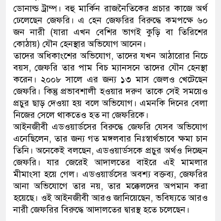
ডোনাল্ড ট্রাম্প। বহু মার্কিন রাজনৈতিকের প্রচার কাজে অর্থ
ডাকাতির প্রস্তুতিকালে দুইজনকে 
ঢেলেছেন জেফরি। এ হেন জেফরির বিরুদ্ধে কমপক্ষে ৬০
জন নারী (যারা এখন বেশির ভাগই কুড়ি বা তিরিশের
থানা পুলিশ
কোঠায়) যৌন হেনস্থার অভিযোগ আনেন।
তাদের অধিকাংশের অভিযোগ, তাদের যখন আঠারোর নিচে
বয়স, জেফরি তার পাম বিচ ম্যানসনে তাদের যৌন হেনস্থা
করেন। ২০০৮ সালে এর জন্য ১৩ মাস জেলও খেটেছেন
জেফরি। কিন্তু প্রভাবশালী হওয়ার দরুণ তাকে সেই সময়েও
প্রচুর ছাড় দেওয়া হয় বলে অভিযোগ। এমনকি দিনের বেলা
নিজের সেলে থাকতেও হত না জেফরিকে।
আইনজীবী এডওয়ার্ডসের বিরুদ্ধে জেফরি যেসব অভিযোগ
এনেছিলেন, তার জন্য গত মঙ্গলবার নিঃস্বার্থভাবে ক্ষমা চান
তিনি। অনেকেই বলছেন, এডওয়ার্ডসকে প্রচুর অর্থও দিচ্ছেন
জেফরি। যার জেরেই আদালতের বাইরে এই মামলার
মীমাংসা হয়ে গেল। এডওয়ার্ডসের অবশ্য বক্তব্য, জেফরির
আনা অভিযোগে তার নয়, তার মক্কেলদের অপমান করা
হয়েছে। ওই আইনজীবী আরও জানিয়েছেন, ভবিষ্যতে আরও
নারী জেফরির বিরুদ্ধে আদালতের দ্বারস্থ হতে চলেছেন।