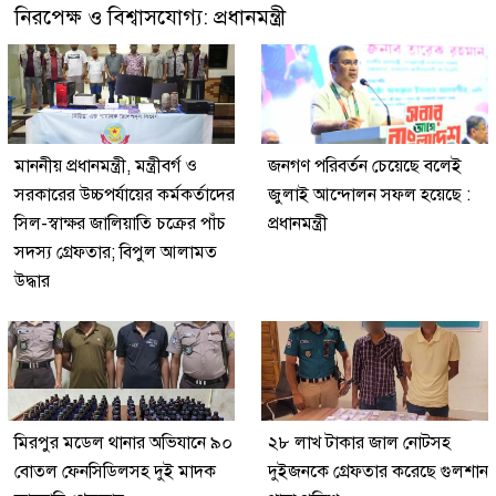
নিরপেক্ষ ও বিশ্বাসযোগ্য: প্রধানমন্ত্রী
মাননীয় প্রধানমন্ত্রী, মন্ত্রীবর্গ ও
জনগণ পরিবর্তন চেয়েছে বলেই
সরকারের উচ্চপর্যায়ের কর্মকর্তাদের
জুলাই আন্দোলন সফল হয়েছে :
সিল-স্বাক্ষর জালিয়াতি চক্রের পাঁচ
প্রধানমন্ত্রী
সদস্য গ্রেফতার; বিপুল আলামত
উদ্ধার
মিরপুর মডেল থানার অভিযানে ৯০
২৮ লাখ টাকার জাল নোটসহ
বোতল ফেনসিডিলসহ দুই মাদক
দুইজনকে গ্রেফতার করেছে গুলশান