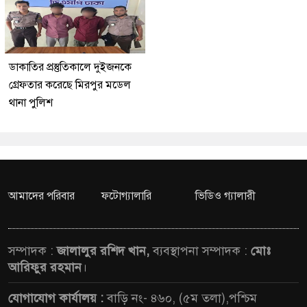
ডাকাতির প্রস্তুতিকালে দুইজনকে
গ্রেফতার করেছে মিরপুর মডেল
থানা পুলিশ
আমাদের পরিবার
ফটোগ্যালারি
ভিডিও গ্যালারী
সম্পাদক :
জালালুর রশিদ খান,
ব্যবস্থাপনা সম্পাদক :
মোঃ
আরিফুর রহমান
।
যোগাযোগ কার্যালয় :
বাড়ি নং- ৪৬০, (৫ম তলা),পশ্চিম