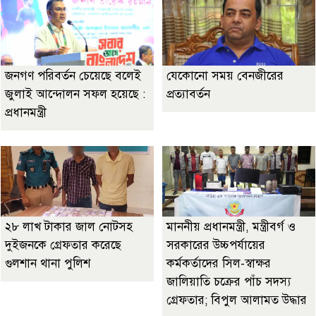
জনগণ পরিবর্তন চেয়েছে বলেই
যেকোনো সময় বেনজীরের
জুলাই আন্দোলন সফল হয়েছে :
প্রত্যাবর্তন
প্রধানমন্ত্রী
২৮ লাখ টাকার জাল নোটসহ
মাননীয় প্রধানমন্ত্রী, মন্ত্রীবর্গ ও
দুইজনকে গ্রেফতার করেছে
সরকারের উচ্চপর্যায়ের
গুলশান থানা পুলিশ
কর্মকর্তাদের সিল-স্বাক্ষর
জালিয়াতি চক্রের পাঁচ সদস্য
গ্রেফতার; বিপুল আলামত উদ্ধার