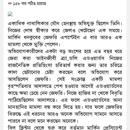
১৫৮ বার পঠিত হয়েছে
প্রধানমন্ত্রী
মিরপুর মডেল থানার অভিযানে ৯
একাধিক নাবালিকার যৌন হেনস্থায় অভিযুক্ত ছিলেন তিনি।
মাদক কারবারি গ্রেফতার
নিজের দোষ স্বীকার করে জেলও খেটেছেন এক সময়ে।
মার্কিন ধনকুবের জেফরি এপস্টেইন এ বার আরও এক
২৮ লাখ টাকার জাল নোটসহ দুইজ
মামলা থেকে মুক্তি পেলেন।
অভিযোগকারীদের একটা বড় অংশের হয়ে এত বছর ধরে
থানা পুলিশ
জেরা করা আইনজীবী ব্র্যা়ডলি এডওয়ার্ডস নিজের
রাজনৈতিক প্রতিহিংসা চরিতার্থ করার জন্য তার চরিত্রে
যেকোনো সময় বেনজীরের প্রত্যাবর্
কাদা ছেটানোর চেষ্টা করছেন বলে অভিযোগ করে
নেতৃত্ব ও গণতন্ত্রের মূর্তমান প্রতী
আসছিলেন জেফরি। সেই সংক্রান্ত একটি মামলা
বৃহস্পতিবার আদালতে পেশ হওয়ার আগেই এডওয়ার্ডসের
যে ভাবে ডেভিড ইমনের কাছে মিল
কাছে ক্ষমা চেয়ে নেন জেফরি। নিজে হাজির না থেকে বিবৃতি
পাঠিয়েছিলেন আদালতে। এর ফলে এডওয়ার্ডসের আনা
‘আজহার খান’
মানহানির মামলা বন্ধ করে দিতে হয়। যার ফলে জেফরির
বিরুদ্ধে এই ধরনের আরও অনেক অভিযোগ সামনে আসতে
অবৈধ বিদেশি পিস্তল, ম্যাগাজিন 
পারবে না বলে মনে করছেন অনেকে।
জড়িত কিশোর গ্যাংয়ের চার শিশু আটক
বিল ক্লিন্টন থেকে শুরু করে বর্তমান মার্কিন প্রেসিডেন্ট