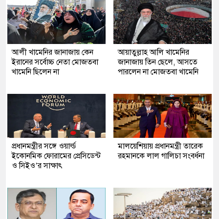
আলী খামেনির জানাজায় কেন
আয়াতুল্লাহ আলি খামেনির
ইরানের সর্বোচ্চ নেতা মোজতবা
জানাজায় তিন ছেলে, আসতে
খামেনি ছিলেন না
পারলেন না মোজতবা খামেনি
প্রধানমন্ত্রীর সঙ্গে ওয়ার্ল্ড
মালয়েশিয়ায় প্রধানমন্ত্রী তারেক
ইকোনমিক ফোরামের প্রেসিডেন্ট
রহমানকে লাল গালিচা সংবর্ধনা
ও সিইও’র সাক্ষাৎ