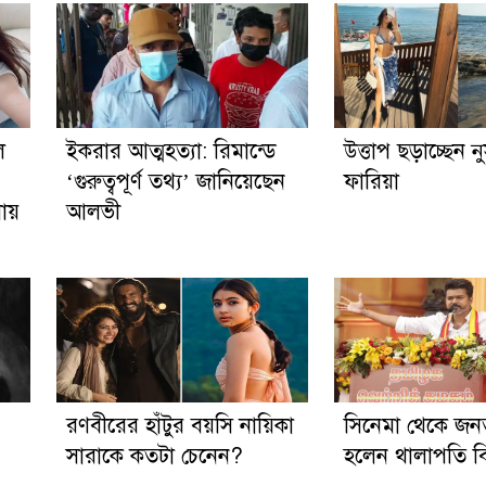
ে
ইকরার আত্মহত্যা: রিমান্ডে
উত্তাপ ছড়াচ্ছেন 
‘গুরুত্বপূর্ণ তথ্য’ জানিয়েছেন
ফারিয়া
নায়
আলভী
রণবীরের হাঁটুর বয়সি নায়িকা
সিনেমা থেকে জন
সারাকে কতটা চেনেন?
হলেন থালাপতি 