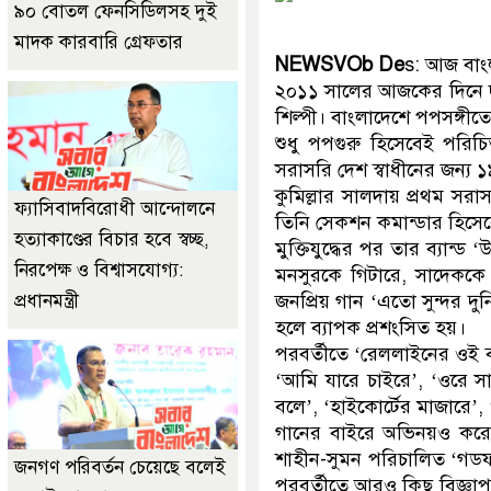
৯০ বোতল ফেনসিডিলসহ দুই
মাদক কারবারি গ্রেফতার
NEWSVOb De
s: আজ বাংল
২০১১ সালের আজকের দিনে দুরা
শিল্পী। বাংলাদেশে পপসঙ্গী
শুধু পপগুরু হিসেবেই পরিচি
সরাসরি দেশ স্বাধীনের জন্য ১
কুমিল্লার সালদায় প্রথম সর
ফ্যাসিবাদবিরোধী আন্দোলনে
তিনি সেকশন কমান্ডার হিস
হত্যাকাণ্ডের বিচার হবে স্বচ্ছ,
মুক্তিযুদ্ধের পর তার ব্যান্
নিরপেক্ষ ও বিশ্বাসযোগ্য:
মনসুরকে গিটারে, সাদেককে 
প্রধানমন্ত্রী
জনপ্রিয় গান ‘এতো সুন্দর দুন
হলে ব্যাপক প্রশংসিত হয়।
পরবর্তীতে ‘রেললাইনের ওই বস
‘আমি যারে চাইরে’, ‘ওরে স
বলে’, ‘হাইকোর্টের মাজারে’, 
গানের বাইরে অভিনয়ও করে
শাহীন-সুমন পরিচালিত ‘গডফা
জনগণ পরিবর্তন চেয়েছে বলেই
পরবর্তীতে আরও কিছু বিজ্ঞা