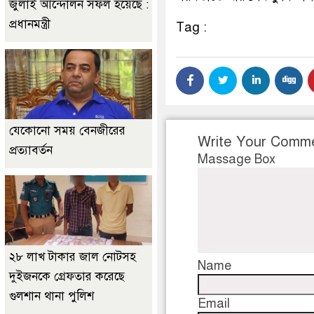
জুলাই আন্দোলন সফল হয়েছে :
প্রধানমন্ত্রী
Tag :
যেকোনো সময় বেনজীরের
Write Your Comm
প্রত্যাবর্তন
Massage Box
২৮ লাখ টাকার জাল নোটসহ
Name
দুইজনকে গ্রেফতার করেছে
গুলশান থানা পুলিশ
Email