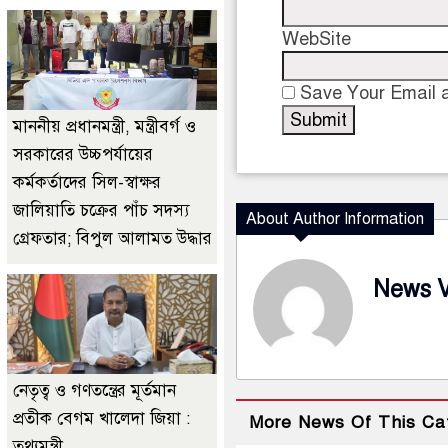
WebSite
Save Your Email a
মাননীয় প্রধানমন্ত্রী, মন্ত্রীবর্গ ও
সরকারের উচ্চপর্যায়ের
কর্মকর্তাদের সিল-স্বাক্ষর
জালিয়াতি চক্রের পাঁচ সদস্য
About Author Information
গ্রেফতার; বিপুল আলামত উদ্ধার
News 
নেতৃত্ব ও গণতন্ত্রের মূর্তমান
প্রতীক বেগম খালেদা জিয়া :
More News Of This Ca
তথ্যমন্ত্রী