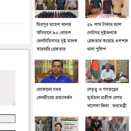
মিরপুর মডেল থানার
২৮ লাখ টাকার জাল
অভিযানে ৯০ বোতল
নোটসহ দুইজনকে
ফেনসিডিলসহ দুই মাদক
গ্রেফতার করেছে গুলশান
কারবারি গ্রেফতার
থানা পুলিশ
যেকোনো সময়
নেতৃত্ব ও গণতন্ত্রের
বেনজীরের প্রত্যাবর্তন
মূর্তমান প্রতীক বেগম
খালেদা জিয়া : তথ্যমন্ত্রী