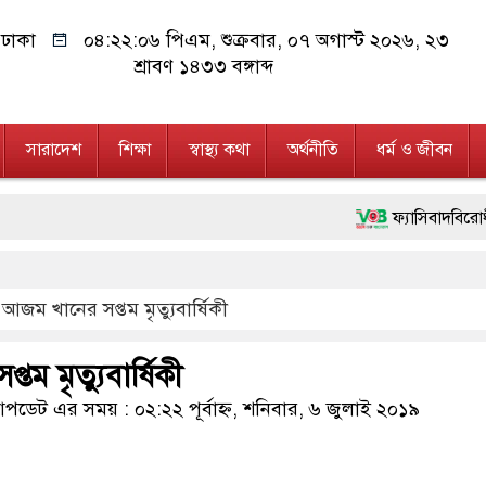
ঢাকা
০৪:২২:০৬ পিএম
, শুক্রবার, ০৭ অগাস্ট ২০২৬, ২৩
শ্রাবণ ১৪৩৩ বঙ্গাব্দ
সারাদেশ
শিক্ষা
স্বাস্থ্য কথা
অর্থনীতি
ধর্ম ও জীবন
ফ্যাসিবাদবিরোধী আন্দোলনে হত
মাননীয় প্রধানমন্ত্রী, মন্ত্
জম খানের সপ্তম মৃত্যুবার্ষিকী
জনগণ পরিবর্তন চেয়েছে বলে
২৮ লাখ টাকার জাল নোটসহ
ম মৃত্যুবার্ষিকী
নেতৃত্ব ও গণতন্ত্রের মূর্তমা
ডেট এর সময় : ০২:২২ পূর্বাহ্ন, শনিবার, ৬ জুলাই ২০১৯
অবৈধ বিদেশি পিস্তল, ম্য