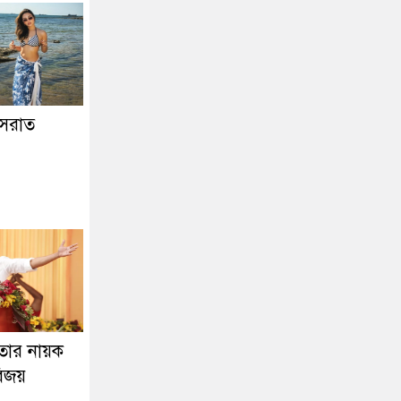
নুসরাত
তার নায়ক
বিজয়