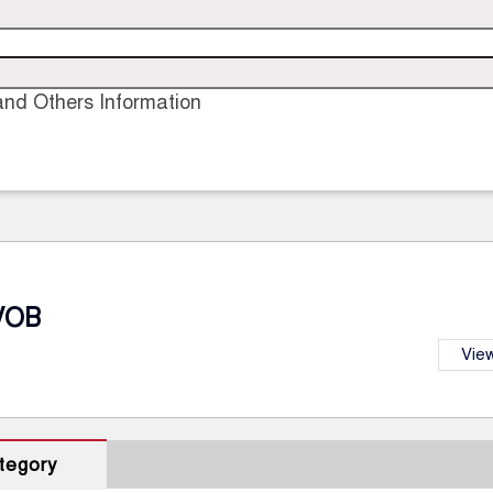
nd Others Information
VOB
View
tegory