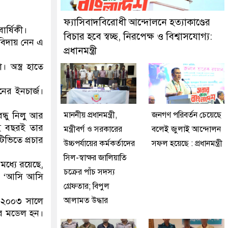
ইজনকে গ্রেফতার করেছে মিরপুর মডেল থানা পুলিশ
ফ্যাসিবাদবিরোধী আন্দোলনে হত্যাকাণ্ডের
ার্ষিকী।
বিচার হবে স্বচ্ছ, নিরপেক্ষ ও বিশ্বাসযোগ্য:
 বিদায় নেন এ
প্রধানমন্ত্রী
 অস্ত্র হাতে
নের ইনচার্জ।
ন্ধু নিলু আর
মাননীয় প্রধানমন্ত্রী,
জনগণ পরিবর্তন চেয়েছে
ওই বছরই তার
মন্ত্রীবর্গ ও সরকারের
বলেই জুলাই আন্দোলন
িভিতে প্রচার
উচ্চপর্যায়ের কর্মকর্তাদের
সফল হয়েছে : প্রধানমন্ত্রী
সিল-স্বাক্ষর জালিয়াতি
মধ্যে রয়েছে,
চক্রের পাঁচ সদস্য
’, ‘আসি আসি
গ্রেফতার; বিপুল
 ২০০৩ সালে
আলামত উদ্ধার
ের মডেল হন।