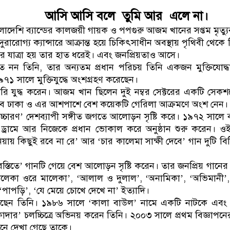
ডাকাতির প্রস্তুতিকালে দু
আসি আসি বলে তুমি আর এলে না।
াদেশি ব্যান্ডের কালজয়ী গায়ক ও পপগুরু আজম খানের সপ্তম মৃত্যুব
রোগ্য ক্যান্সারে আক্রান্ত হয়ে চিকিৎসাধীন অবস্থায় পৃথিবী থেকে
তের যাত্রা হয় তার হাত ধরেই। এবং জনপ্রিয়তাও আসে।
ত নন তিনি, তার অন্যতম প্রধান পরিচয় তিনি একজন মুক্তিযোদ্ধা।
৯৭১ সালে মুক্তিযুদ্ধে অংশগ্রহণ করেছেন।
াসরি যুদ্ধ করেন। আজম খান ছিলেন দুই নম্বর সেক্টরের একটি সেকশ
েবে ঢাকা ও এর আশপাশে বেশ কয়েকটি গেরিলা আক্রমণে অংশ নেন।
ড ‘উচ্চারণ’ দেশব্যাপী সঙ্গীত জগতে আলোড়ন সৃষ্টি করে। ১৯৭২ সালে ব
ড্রামে আর নিজেকে প্রধান ভোকাল করে অনুষ্ঠান শুরু করেন। 
িয়ায় কিছুই রবে না রে’ আর ‘চার কালেমা সাক্ষী দেবে’ গান দুটি বিট
্তিতে’ গানটি গেয়ে বেশ আলোড়ন সৃষ্টি করেন। তার জনপ্রিয় গানের 
ালেকা ওরে মালেকা’, ‘আলাল ও দুলাল’, ‘অনামিকা’, ‘অভিমানী
‘পাপড়ি’, ‘যে মেয়ে চোখে দেখে না’ ইত্যাদি।
ছেন তিনি। ১৯৮৬ সালে ‘কালা বাউল’ নামে একটি নাটকে এবং
দার’ চলচ্চিত্রে অভিনয় করেন তিনি। ২০০৩ সালে প্রথম বিজ্ঞাপন
পনে দেখা গেছে তাকে।