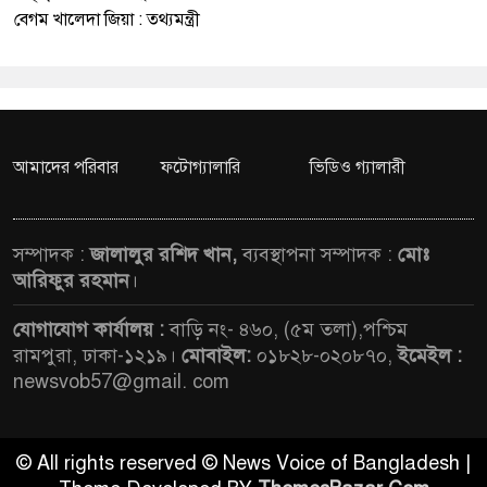
বেগম খালেদা জিয়া : তথ্যমন্ত্রী
আমাদের পরিবার
ফটোগ্যালারি
ভিডিও গ্যালারী
সম্পাদক :
জালালুর রশিদ খান,
ব্যবস্থাপনা সম্পাদক :
মোঃ
আরিফুর রহমান
।
যোগাযোগ কার্যালয় :
বাড়ি নং- ৪৬০, (৫ম তলা),পশ্চিম
রামপুরা, ঢাকা-১২১৯।
মোবাইল:
০১৮২৮-০২০৮৭০,
ইমেইল :
newsvob57@gmail. com
© All rights reserved © News Voice of Bangladesh |