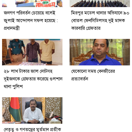
জনগণ পরিবর্তন চেয়েছে বলেই
মিরপুর মডেল থানার অভিযানে ৯০
জুলাই আন্দোলন সফল হয়েছে :
বোতল ফেনসিডিলসহ দুই মাদক
প্রধানমন্ত্রী
কারবারি গ্রেফতার
২৮ লাখ টাকার জাল নোটসহ
যেকোনো সময় বেনজীরের
দুইজনকে গ্রেফতার করেছে গুলশান
প্রত্যাবর্তন
থানা পুলিশ
নেতৃত্ব ও গণতন্ত্রের মূর্তমান প্রতীক