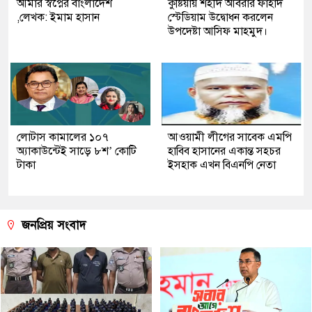
আমার স্বপ্নের বাংলাদেশ
কুষ্টিয়ায় শহীদ আবরার ফাহাদ
,লেখক: ইমাম হাসান
স্টেডিয়াম উদ্বোধন করলেন
উপদেষ্টা আসিফ মাহমুদ।
লোটাস কামালের ১০৭
আওয়ামী লীগের সাবেক এমপি
অ্যাকাউন্টেই সাড়ে ৮শ’ কোটি
হাবিব হাসানের একান্ত সহচর
টাকা
ইসহাক এখন বিএনপি নেতা
জনপ্রিয় সংবাদ