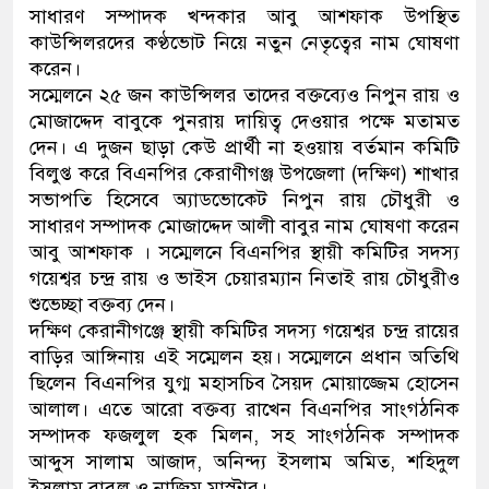
সাধারণ সম্পাদক খন্দকার আবু আশফাক উপস্থিত
নেতৃত্ব ও গণতন্ত্রের মূর্তমান প্রত
কাউন্সিলরদের কণ্ঠভোট নিয়ে নতুন নেতৃত্বের নাম ঘোষণা
করেন।
সম্মেলনে ২৫ জন কাউন্সিলর তাদের বক্তব্যেও নিপুন রায় ও
মোজাদ্দেদ বাবুকে পুনরায় দায়িত্ব দেওয়ার পক্ষে মতামত
দেন। এ দুজন ছাড়া কেউ প্রার্থী না হওয়ায় বর্তমান কমিটি
বিলুপ্ত করে বিএনপির কেরাণীগঞ্জ উপজেলা (দক্ষিণ) শাখার
সভাপতি হিসেবে অ্যাডভোকেট নিপুন রায় চৌধুরী ও
সাধারণ সম্পাদক মোজাদ্দেদ আলী বাবুর নাম ঘোষণা করেন
আবু আশফাক । সম্মেলনে বিএনপির স্থায়ী কমিটির সদস্য
গয়েশ্বর চন্দ্র রায় ও ভাইস চেয়ারম্যান নিতাই রায় চৌধুরীও
শুভেচ্ছা বক্তব্য দেন।
দক্ষিণ কেরানীগঞ্জে স্থায়ী কমিটির সদস্য গয়েশ্বর চন্দ্র রায়ের
বাড়ির আঙ্গিনায় এই সম্মেলন হয়। সম্মেলনে প্রধান অতিথি
ছিলেন বিএনপির যুগ্ম মহাসচিব সৈয়দ মোয়াজ্জেম হোসেন
আলাল। এতে আরো বক্তব্য রাখেন বিএনপির সাংগঠনিক
সম্পাদক ফজলুল হক মিলন, সহ সাংগঠনিক সম্পাদক
আব্দুস সালাম আজাদ, অনিন্দ্য ইসলাম অমিত, শহিদুল
ইসলাম বাবুল ও নাজিম মাস্টার।