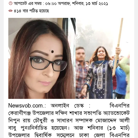
আপডেট এর সময় : ০৬:০০ অপরাহ্ন, শনিবার, ১৩ মার্চ ২০২১
ও বিশ্বাসযোগ্য: প্রধানমন্ত্রী
৪১৪ বার পঠিত হয়েছে
মাননীয় প্রধানমন্ত্রী, মন্ত্রীবর্গ ও
সিল-স্বাক্ষর জালিয়াতি চক্রের পাঁচ স
উদ্ধার
জনগণ পরিবর্তন চেয়েছে বলেই 
প্রধানমন্ত্রী
মিরপুর মডেল থানার অভিযানে 
মাদক কারবারি গ্রেফতার
Newsvob.com.: অনলাইন ডেস্ক : বিএনপির
২৮ লাখ টাকার জাল নোটসহ দুই
কেরাণীগঞ্জ উপজেলার দক্ষিণ শাখার সভাপতি অ্যাডভোকেট
নিপুন রায় চৌধুরী ও সাধারণ সম্পাদক মোজাদ্দেদ আলী
থানা পুলিশ
বাবু পুনঃনির্বাচিত হয়েছেন। আজ শনিবার (১৩ মার্চ)
উপজেলার দ্বিবার্ষিক সম্মেলনে ঢাকা জেলা বিএনপির
যেকোনো সময় বেনজীরের প্রত্যাব