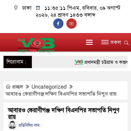
ঢাকা
১১:৩৫:১২ পিএম
, রবিবার, ০৯ অগাস্ট
২০২৬, ২৪ শ্রাবণ ১৪৩৩ বঙ্গাব্দ
সকল
শিরোনাম :
প্রধানমন্ত্রী চট্টগ্রাম ও কক্সবাজার
জুলাই যোদ্ধাদের পাশে প্রধানমন্
প্রচ্ছদ
Uncategorized
রিকশা
আবারও কেরাণীগঞ্জ দক্ষিণ বিএনপির সভাপতি নিপুণ রায়
মানবিক অঙ্গীকার ধারণ করে ড্যা
আবারও কেরাণীগঞ্জ দক্ষিণ বিএনপির সভাপতি নিপুণ
দাঁড়াবে : ডা. জুবাইদা রহমান
রায়
ফ্যাসিবাদবিরোধী আন্দোলনে হত্যাক
প্রতিনিধির নাম :