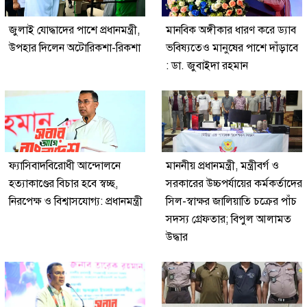
জুলাই যোদ্ধাদের পাশে প্রধানমন্ত্রী,
মানবিক অঙ্গীকার ধারণ করে ড্যাব
উপহার দিলেন অটোরিকশা-রিকশা
ভবিষ্যতেও মানুষের পাশে দাঁড়াবে
: ডা. জুবাইদা রহমান
ফ্যাসিবাদবিরোধী আন্দোলনে
মাননীয় প্রধানমন্ত্রী, মন্ত্রীবর্গ ও
হত্যাকাণ্ডের বিচার হবে স্বচ্ছ,
সরকারের উচ্চপর্যায়ের কর্মকর্তাদের
নিরপেক্ষ ও বিশ্বাসযোগ্য: প্রধানমন্ত্রী
সিল-স্বাক্ষর জালিয়াতি চক্রের পাঁচ
সদস্য গ্রেফতার; বিপুল আলামত
উদ্ধার