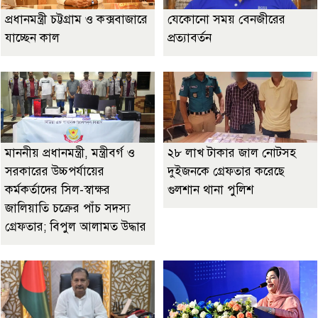
প্রধানমন্ত্রী চট্টগ্রাম ও কক্সবাজারে
যেকোনো সময় বেনজীরের
যাচ্ছেন কাল
প্রত্যাবর্তন
মাননীয় প্রধানমন্ত্রী, মন্ত্রীবর্গ ও
২৮ লাখ টাকার জাল নোটসহ
সরকারের উচ্চপর্যায়ের
দুইজনকে গ্রেফতার করেছে
কর্মকর্তাদের সিল-স্বাক্ষর
গুলশান থানা পুলিশ
জালিয়াতি চক্রের পাঁচ সদস্য
গ্রেফতার; বিপুল আলামত উদ্ধার