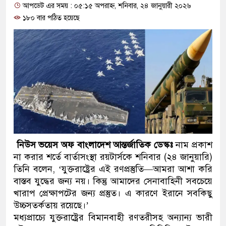
আপডেট এর সময় : ০৫:১৫ অপরাহ্ন, শনিবার, ২৪ জানুয়ারী ২০২৬
প্রধানমন্ত্রী
১৮০ বার পঠিত হয়েছে
মিরপুর মডেল থানার অভিযানে
মাদক কারবারি গ্রেফতার
২৮ লাখ টাকার জাল নোটসহ দুই
থানা পুলিশ
যেকোনো সময় বেনজীরের প্রত্যাব
নেতৃত্ব ও গণতন্ত্রের মূর্তমান প্র
নিউস ভয়েস অফ বাংলাদেশ আন্তর্জাতিক ডেস্কঃ
নাম প্রকাশ
না করার শর্তে বার্তাসংস্থা রয়টার্সকে শনিবার (২৪ জানুয়ারি)
যে ভাবে ডেভিড ইমনের কাছে মি
তিনি বলেন, ‘যুক্তরাষ্ট্রের এই রণপ্রস্তুতি—আমরা আশা করি
‘আজহার খান’
বাস্তব যুদ্ধের জন্য নয়। কিন্তু আমাদের সেনাবাহিনী সবচেয়ে
খারাপ প্রেক্ষাপটের জন্য প্রস্তুত। এ কারণে ইরানে সবকিছু
অবৈধ বিদেশি পিস্তল, ম্যাগাজি
উচ্চসতর্কতায় রয়েছে।’
মধ্যপ্রাচ্যে যুক্তরাষ্ট্রের বিমানবাহী রণতরীসহ অন্যান্য ভারী
জড়িত কিশোর গ্যাংয়ের চার শিশু আট