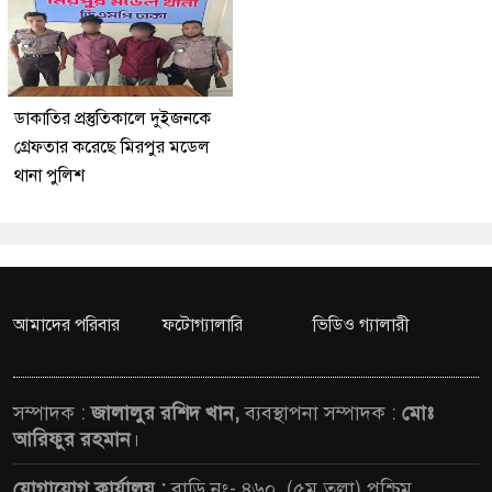
ডাকাতির প্রস্তুতিকালে দুইজনকে
গ্রেফতার করেছে মিরপুর মডেল
থানা পুলিশ
আমাদের পরিবার
ফটোগ্যালারি
ভিডিও গ্যালারী
সম্পাদক :
জালালুর রশিদ খান,
ব্যবস্থাপনা সম্পাদক :
মোঃ
আরিফুর রহমান
।
যোগাযোগ কার্যালয় :
বাড়ি নং- ৪৬০, (৫ম তলা),পশ্চিম