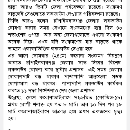
ছাড়া আরও তিনটি জেলা পর্যবেক্ষণে রয়েছে। সংক্রমণ
থানা পুলিশ
বাড়লেই সেগুলোতে লকডাউন দেওয়ার পরিকল্পনা রয়েছে।
ডিজি আরও বলেন, চাঁপাইনবাবগঞ্জ জেলায় লকডাউন
যেকোনো সময় বেনজীরের প্রত্যাব
ঘোষণা করার সময় সেখানে সংক্রমণের হার ছিল ৪০
শতাংশের ওপরে। আর অন্য জেলাগুলোতে এখনো সংক্রমণ
অনেক নিচে। এখন যদি সংক্রমণের হার বাড়তে থাকে
তাহলে এলাকাভিত্তিক লকডাউন দেওয়া হবে।
এর আগে সোমবার (২৪মে) করোনা সংক্রমণ নিয়ন্ত্রণে
আনতে চাঁপাইনবাবগঞ্জ জেলায় সাত দিনের বিশেষ
লকডাউন ঘোষণা করে স্থানীয় প্রশাসন। এই সময় জেলায়
দোকানপাট বন্ধ থাকার পাশাপাশি আন্তজেলা সড়ক
যোগাযোগ বন্ধ থাকবে। পাশাপাশি লকডাউন কার্যকর
করতে ১১ দফা নির্দেশনাও দেয় জেলা প্রশাসন।
উল্লেখ্য, দেশে করোনাভাইরাসে সংক্রমিত (কোভিড-১৯)
প্রথম রোগী শনাক্ত হয় গত ৮ মার্চ। তার ১০ দিন পর ১৮
মার্চ করোনাভাইরাসে আক্রান্ত হয়ে প্রথম একজনের মৃত্যু
হয়।