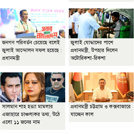
জনগণ পরিবর্তন চেয়েছে বলেই
জুলাই যোদ্ধাদের পাশে
জুলাই আন্দোলন সফল হয়েছে :
প্রধানমন্ত্রী, উপহার দিলেন
প্রধানমন্ত্রী
অটোরিকশা-রিকশা
সালমান শাহ হত্যা মামলার
প্রধানমন্ত্রী চট্টগ্রাম ও কক্সবাজারে
এজাহারে চাঞ্চল্যকর তথ্য, উঠে
যাচ্ছেন কাল
এলো ১১ জনের নাম