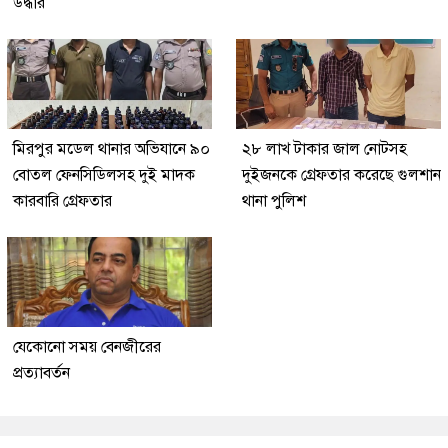
উদ্ধার
মিরপুর মডেল থানার অভিযানে ৯০
২৮ লাখ টাকার জাল নোটসহ
বোতল ফেনসিডিলসহ দুই মাদক
দুইজনকে গ্রেফতার করেছে গুলশান
কারবারি গ্রেফতার
থানা পুলিশ
যেকোনো সময় বেনজীরের
প্রত্যাবর্তন