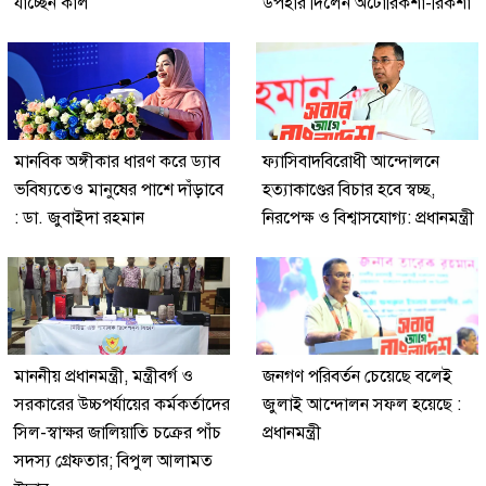
যাচ্ছেন কাল
উপহার দিলেন অটোরিকশা-রিকশা
মানবিক অঙ্গীকার ধারণ করে ড্যাব
ফ্যাসিবাদবিরোধী আন্দোলনে
ভবিষ্যতেও মানুষের পাশে দাঁড়াবে
হত্যাকাণ্ডের বিচার হবে স্বচ্ছ,
: ডা. জুবাইদা রহমান
নিরপেক্ষ ও বিশ্বাসযোগ্য: প্রধানমন্ত্রী
মাননীয় প্রধানমন্ত্রী, মন্ত্রীবর্গ ও
জনগণ পরিবর্তন চেয়েছে বলেই
সরকারের উচ্চপর্যায়ের কর্মকর্তাদের
জুলাই আন্দোলন সফল হয়েছে :
সিল-স্বাক্ষর জালিয়াতি চক্রের পাঁচ
প্রধানমন্ত্রী
সদস্য গ্রেফতার; বিপুল আলামত