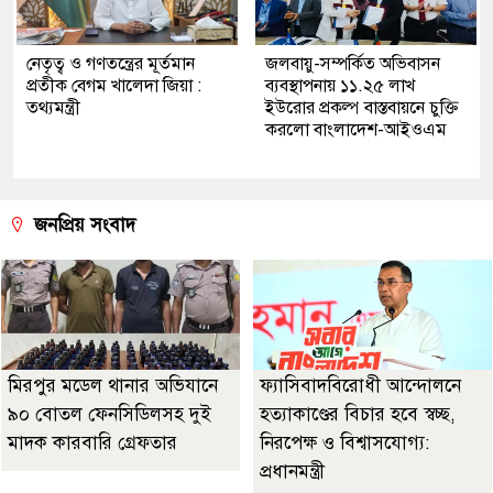
নেতৃত্ব ও গণতন্ত্রের মূর্তমান
জলবায়ু-সম্পর্কিত অভিবাসন
প্রতীক বেগম খালেদা জিয়া :
ব্যবস্থাপনায় ১১.২৫ লাখ
তথ্যমন্ত্রী
ইউরোর প্রকল্প বাস্তবায়নে চুক্তি
করলো বাংলাদেশ-আইওএম
জনপ্রিয় সংবাদ
মিরপুর মডেল থানার অভিযানে
ফ্যাসিবাদবিরোধী আন্দোলনে
৯০ বোতল ফেনসিডিলসহ দুই
হত্যাকাণ্ডের বিচার হবে স্বচ্ছ,
মাদক কারবারি গ্রেফতার
নিরপেক্ষ ও বিশ্বাসযোগ্য:
প্রধানমন্ত্রী