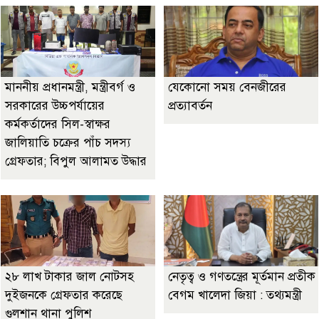
মাননীয় প্রধানমন্ত্রী, মন্ত্রীবর্গ ও
যেকোনো সময় বেনজীরের
সরকারের উচ্চপর্যায়ের
প্রত্যাবর্তন
কর্মকর্তাদের সিল-স্বাক্ষর
জালিয়াতি চক্রের পাঁচ সদস্য
গ্রেফতার; বিপুল আলামত উদ্ধার
২৮ লাখ টাকার জাল নোটসহ
নেতৃত্ব ও গণতন্ত্রের মূর্তমান প্রতীক
দুইজনকে গ্রেফতার করেছে
বেগম খালেদা জিয়া : তথ্যমন্ত্রী
গুলশান থানা পুলিশ