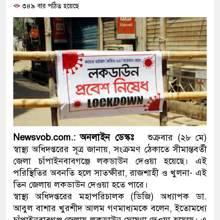
৩৪৯ বার পঠিত হয়েছে
দাঁড়াবে : ডা. জুবাইদা রহমান
ফ্যাসিবাদবিরোধী আন্দোলনে হত্যাক
ও বিশ্বাসযোগ্য: প্রধানমন্ত্রী
মাননীয় প্রধানমন্ত্রী, মন্ত্রীবর্গ ও
সিল-স্বাক্ষর জালিয়াতি চক্রের পাঁচ স
উদ্ধার
জনগণ পরিবর্তন চেয়েছে বলেই 
Newsvob.com.: অনলাইন ডেস্কঃ
শুক্রবার (২৮ মে)
স্বাস্থ্য অধিদপ্তরের সূত্র জানায়, সংক্রমণ ঠেকাতে সীমান্তবর্তী
প্রধানমন্ত্রী
জেলা চাঁপাইনবাবগঞ্জে লকডাউন দেওয়া হয়েছে। এই
পরিস্থিতির অবনতি হলে সাতক্ষীরা, রাজশাহী ও খুলনা- এই
মিরপুর মডেল থানার অভিযানে
তিন জেলায় লকডাউন দেওয়া হতে পারে।
মাদক কারবারি গ্রেফতার
স্বাস্থ্য অধিদপ্তরের মহাপরিচালক (ডিজি) অধ্যাপক ডা.
আবুল বাশার খুরশীদ আলম গণমাধ্যমকে বলেন, ইতোমধ্যে
২৮ লাখ টাকার জাল নোটসহ দুই
চাঁপাইনবাবগঞ্জ জেলায় লকডাউন ঘোষণা দেওয়া হয়েছে। এ