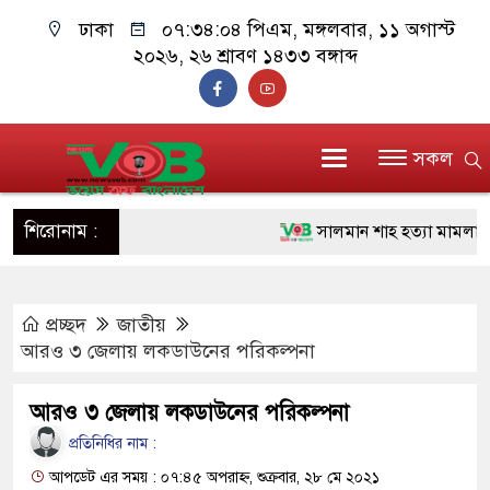
ঢাকা
০৭:৩৪:০৫ পিএম
, মঙ্গলবার, ১১ অগাস্ট
২০২৬, ২৬ শ্রাবণ ১৪৩৩ বঙ্গাব্দ
সকল
শিরোনাম :
সালমান শাহ হত্যা মামলার এজা
১১ জনের নাম
প্রচ্ছদ
জাতীয়
প্রধানমন্ত্রী চট্টগ্রাম ও কক্সবাজা
আরও ৩ জেলায় লকডাউনের পরিকল্পনা
জুলাই যোদ্ধাদের পাশে প্রধানমন্
আরও ৩ জেলায় লকডাউনের পরিকল্পনা
রিকশা
প্রতিনিধির নাম :
মানবিক অঙ্গীকার ধারণ করে ড্যা
আপডেট এর সময় : ০৭:৪৫ অপরাহ্ন, শুক্রবার, ২৮ মে ২০২১