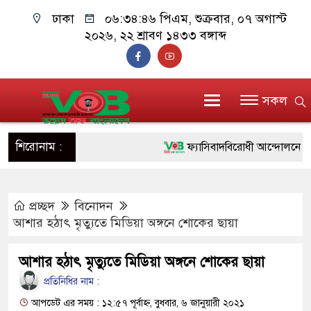
ঢাকা
০৬:৩৪:৪৭ পিএম
, শুক্রবার, ০৭ অগাস্ট
২০২৬, ২২ শ্রাবণ ১৪৩৩ বঙ্গাব্দ
সকল
শিরোনাম :
ফ্যাসিবাদবিরোধী আন্দোলনে হত্যাকাণ্
ও বিশ্বাসযোগ্য: প্রধানমন্ত্রী
প্রচ্ছদ
বিনোদন
মাননীয় প্রধানমন্ত্রী, মন্ত্রীবর্গ ও সর
আশার হঠাৎ মৃত্যুতে মিডিয়া অঙ্গনে শোকের ছায়া
সিল-স্বাক্ষর জালিয়াতি চক্রের পাঁচ সদস
আশার হঠাৎ মৃত্যুতে মিডিয়া অঙ্গনে শোকের ছায়া
উদ্ধার
প্রতিনিধির নাম :
জনগণ পরিবর্তন চেয়েছে বলেই জু
আপডেট এর সময় : ১২:৫৭ পূর্বাহ্ন, বুধবার, ৬ জানুয়ারী ২০২১