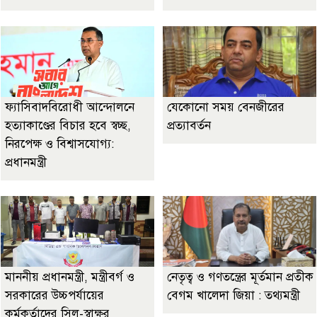
ফ্যাসিবাদবিরোধী আন্দোলনে
যেকোনো সময় বেনজীরের
হত্যাকাণ্ডের বিচার হবে স্বচ্ছ,
প্রত্যাবর্তন
নিরপেক্ষ ও বিশ্বাসযোগ্য:
প্রধানমন্ত্রী
মাননীয় প্রধানমন্ত্রী, মন্ত্রীবর্গ ও
নেতৃত্ব ও গণতন্ত্রের মূর্তমান প্রতীক
সরকারের উচ্চপর্যায়ের
বেগম খালেদা জিয়া : তথ্যমন্ত্রী
কর্মকর্তাদের সিল-স্বাক্ষর