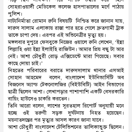
সোহরাওয়ার্দী মেডিকেল কলেজ হাসপাতালের মর্গে পাঠায়
ডাকাতির প্রস্তুতিকালে দুইজনকে গ
পুলিশ।
নাট্যনির্মাতা রোমান রুনি বিষয়টি নিশ্চিত করে জানান যায়,
থানা পুলিশ
দারুস সালাম এলাকায় রাস্তা পার হতে গেলে দ্রুতগামী ট্রাক
তাকে চাপা দেয়। এরপর এই অভিনেত্রীর মৃত্যু হয়।
মঙ্গলবার দুপুরে ফেসবুকে নিজের ওয়ালে রুনি লেখেন, ‘ইন্না
লিল্লাহি ওয়া ইন্না ইলাইহি রাজিউন। আমার প্রিয় বন্ধু টা আর
নেই। আশা চৌধুরী রোড় এক্সিডেন্টে মারা গিয়েছে। সবার
কাছে দোয়া চাই।’
নিহতের পরিবারের বরাতে দারুসসালাম থানার এসআই
সোহান আহমেদ বলেন, বাংলাদেশ ইউনিভার্সিটি অব
বিজনেস অ্যান্ড টেকনোলজির (বিইউবিটি) আইন বিভাগের
ছাত্রী ছিলেন আশা। লেখাপড়ার পাশাপাশি একটি বেসরকারি
বায়িং হাউসেও চাকরি করতেন।
তিনি আরো বলেন, লাশের সুরতহাল রিপোর্ট অনুযায়ী মনে
হচ্ছে ওই তরুণী সড়ক দুর্ঘটনায় নিহত হয়েছেন।
ময়নাতদন্তের পর মৃত্যুর আসল কারণ জানা যাবে।
আশা চৌধুরী বাংলাদেশ টেলিভিশনের তালিকাভুক্ত ছিলেন।