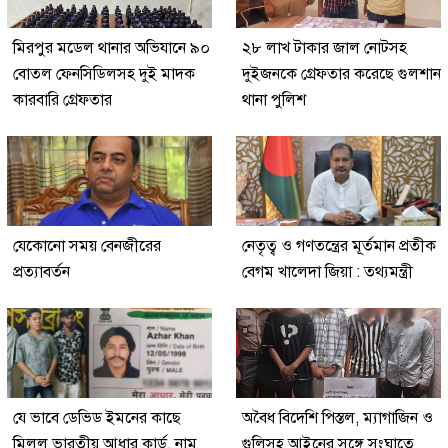
মিরপুর মডেল থানার অভিযানে ৯০
২৮ লাখ টাকার জাল নোটসহ
বোতল ফেনসিডিলসহ দুই মাদক
দুইজনকে গ্রেফতার করেছে গুলশান
কারবারি গ্রেফতার
থানা পুলিশ
যেকোনো সময় বেনজীরের
নেতৃত্ব ও গণতন্ত্রের মূর্তমান প্রতীক
প্রত্যাবর্তন
বেগম খালেদা জিয়া : তথ্যমন্ত্রী
যে ভাবে ডেভিড ইমনের কাছে
অবৈধ বিদেশি পিস্তল, ম্যাগাজিন ও
মিলল ভারতীয় আধার কার্ড, নাম
গুলিসহ আইনের সঙ্গে সংঘাতে