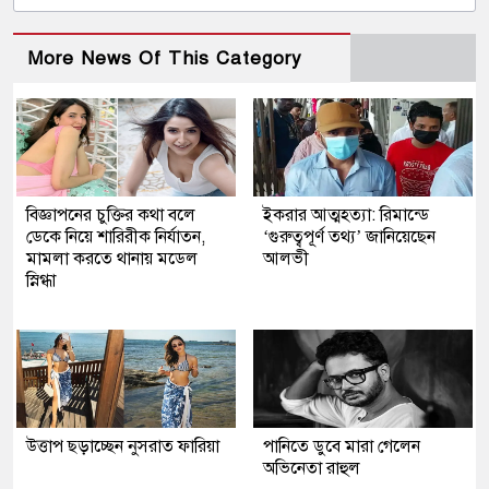
More News Of This Category
বিজ্ঞাপনের চুক্তির কথা বলে
ইকরার আত্মহত্যা: রিমান্ডে
ডেকে নিয়ে শারিরীক নির্যাতন,
‘গুরুত্বপূর্ণ তথ্য’ জানিয়েছেন
মামলা করতে থানায় মডেল
আলভী
স্নিগ্ধা
উত্তাপ ছড়াচ্ছেন নুসরাত ফারিয়া
পানিতে ডুবে মারা গেলেন
অভিনেতা রাহুল