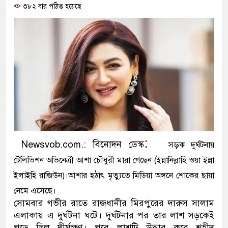
৩৮২ বার পঠিত হয়েছে
প্রধানমন্ত্রী
মিরপুর মডেল থানার অভিযানে ৯০
মাদক কারবারি গ্রেফতার
২৮ লাখ টাকার জাল নোটসহ দুইজন
থানা পুলিশ
যেকোনো সময় বেনজীরের প্রত্যাবর্
নেতৃত্ব ও গণতন্ত্রের মূর্তমান প্রতীক
:
Newsvob.com.: বিনোদন ডেস্ক
সড়ক দুর্ঘটনায়
যে ভাবে ডেভিড ইমনের কাছে মিলল
টেলিভিশন অভিনেত্রী আশা চৌধুরী মারা গেছেন (ইন্নানিল্লাহি ওয়া ইন্না
ইলাইহি রাজিউন)।আশার হঠাৎ মৃত্যুতে মিডিয়া অঙ্গনে শোকের ছায়া
‘আজহার খান’
নেমে এসেছে।
অবৈধ বিদেশি পিস্তল, ম্যাগাজিন ও
সোমবার গভীর রাতে রাজধানীর মিরপুরের দারুস সালাম
এলাকায় এ দুর্ঘটনা ঘটে। দুর্ঘটনার পর তার লাশ সড়কেই
জড়িত কিশোর গ্যাংয়ের চার শিশু আটক
পড়ে ছিল দীর্ঘক্ষণ। পরে লাশটি উদ্ধার করে শহীদ