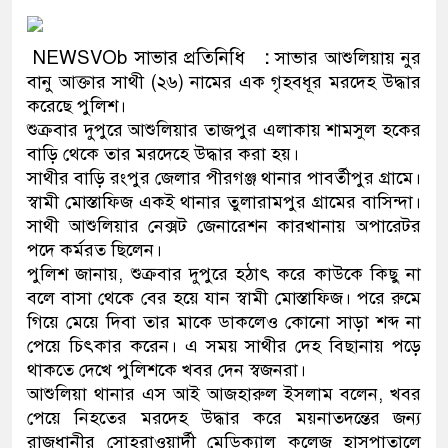
ও বিশ্বাসযোগ্য: প্রধানমন্ত্রী
NEWSVOb সাভার প্রতিনিধি
:
সাভার আশুলিয়ায় নুর
মাননীয় প্রধানমন্ত্রী, মন্ত্রীবর্গ ও সর
বানু আক্তার সাথী (২৬) নামের এক গৃহবধূর মরদেহ উদ্ধার
সিল-স্বাক্ষর জালিয়াতি চক্রের পাঁচ সদস্
করেছে পুলিশ।
শুক্রবার দুপুরে আশুলিয়ার তাজপুর এলাকায় শামসুল হকের
উদ্ধার
বাড়ি থেকে তার মরদেহে উদ্ধার করা হয়।
সাথীর বাড়ি রংপুর জেলার পীরগঞ্জ থানার পাবর্তীপুর গ্রামে।
জনগণ পরিবর্তন চেয়েছে বলেই জু
স্বামী মোস্তাফিজ একই থানার তুলারামপুর গ্রামের বাসিন্দা।
সাথী আশুলিয়ার নেক্সট জেনারেশন কারখানায় অপারেটর
প্রধানমন্ত্রী
পদে কর্মরত ছিলেন।
মিরপুর মডেল থানার অভিযানে ৯০
পুলিশ জানায়, শুক্রবার দুপুরে হঠাৎ করে কাউকে কিছু না
বলে বাসা থেকে বের হয়ে যান স্বামী মোস্তাফিজ। পরে রুমে
মাদক কারবারি গ্রেফতার
গিয়ে মেয়ে দিবা তার মাকে ডাকলেও কোনো সাড়া শব্দ না
পেয়ে চিৎকার করেন। এ সময় সাথীর দেহ বিছানায় পড়ে
২৮ লাখ টাকার জাল নোটসহ দুইজনক
থাকতে দেখে পুলিশকে খবর দেন স্বজনরা।
আশুলিয়া থানার এস আই আজহারুল ইসলাম বলেন, খবর
থানা পুলিশ
পেয়ে নিহতের মরদেহ উদ্ধার করে ময়নাতদন্তের জন্য
যেকোনো সময় বেনজীরের প্রত্যাবর্ত
রাজধানীর সোহরাওয়ার্দী মেডিক্যাল কলেজ হাসপাতালে