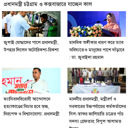
প্রধানমন্ত্রী চট্টগ্রাম ও কক্সবাজারে যাচ্ছেন কাল
জুলাই যোদ্ধাদের পাশে প্রধানমন্ত্রী,
মানবিক অঙ্গীকার ধারণ করে ড্যাব
উপহার দিলেন অটোরিকশা-রিকশা
ভবিষ্যতেও মানুষের পাশে দাঁড়াবে
: ডা. জুবাইদা রহমান
ফ্যাসিবাদবিরোধী আন্দোলনে
মাননীয় প্রধানমন্ত্রী, মন্ত্রীবর্গ ও
হত্যাকাণ্ডের বিচার হবে স্বচ্ছ,
সরকারের উচ্চপর্যায়ের কর্মকর্তাদের
নিরপেক্ষ ও বিশ্বাসযোগ্য: প্রধানমন্ত্রী
সিল-স্বাক্ষর জালিয়াতি চক্রের পাঁচ
সদস্য গ্রেফতার; বিপুল আলামত