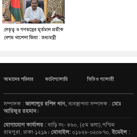
নেতৃত্ব ও গণতন্ত্রের মূর্তমান প্রতীক
বেগম খালেদা জিয়া : তথ্যমন্ত্রী
আমাদের পরিবার
ফটোগ্যালারি
ভিডিও গ্যালারী
সম্পাদক :
জালালুর রশিদ খান,
ব্যবস্থাপনা সম্পাদক :
মোঃ
আরিফুর রহমান
।
যোগাযোগ কার্যালয় :
বাড়ি নং- ৪৬০, (৫ম তলা),পশ্চিম
রামপুরা, ঢাকা-১২১৯।
মোবাইল:
০১৮২৮-০২০৮৭০,
ইমেইল :