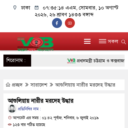
ঢাকা
০৭:৩৫:১৫ এএম
, সোমবার, ১০ অগাস্ট
২০২৬, ২৬ শ্রাবণ ১৪৩৩ বঙ্গাব্দ
সকল
শিরোনাম :
প্রধানমন্ত্রী চট্টগ্রাম ও কক্সবাজারে য
জুলাই যোদ্ধাদের পাশে প্রধানমন্ত্র
প্রচ্ছদ
সারাদেশ
আশুলিয়ায় নারীর মরদেহ উদ্ধার
রিকশা
মানবিক অঙ্গীকার ধারণ করে ড্যাব 
আশুলিয়ায় নারীর মরদেহ উদ্ধার
দাঁড়াবে : ডা. জুবাইদা রহমান
প্রতিনিধির নাম :
আপডেট এর সময় : ০১:৪২ পূর্বাহ্ন, শনিবার, ৬ জুলাই ২০১৯
ফ্যাসিবাদবিরোধী আন্দোলনে হত্যাকাণ্
১২৩ বার পঠিত হয়েছে