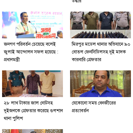
উদ্ধার
জনগণ পরিবর্তন চেয়েছে বলেই
মিরপুর মডেল থানার অভিযানে ৯০
জুলাই আন্দোলন সফল হয়েছে :
বোতল ফেনসিডিলসহ দুই মাদক
প্রধানমন্ত্রী
কারবারি গ্রেফতার
২৮ লাখ টাকার জাল নোটসহ
যেকোনো সময় বেনজীরের
দুইজনকে গ্রেফতার করেছে গুলশান
প্রত্যাবর্তন
থানা পুলিশ