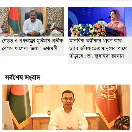
নেতৃত্ব ও গণতন্ত্রের মূর্তমান প্রতীক
মানবিক অঙ্গীকার ধারণ করে
বেগম খালেদা জিয়া : তথ্যমন্ত্রী
ড্যাব ভবিষ্যতেও মানুষের পাশে
দাঁড়াবে : ডা. জুবাইদা রহমান
সর্বশেষ সংবাদ