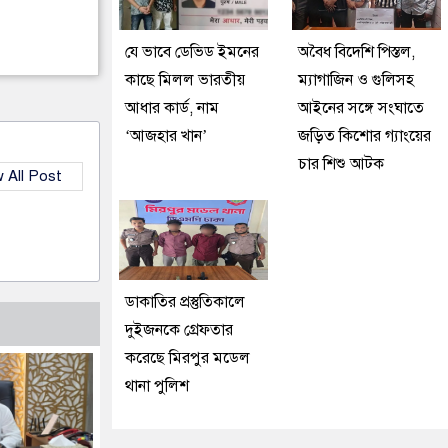
যে ভাবে ডেভিড ইমনের
অবৈধ বিদেশি পিস্তল,
কাছে মিলল ভারতীয়
ম্যাগাজিন ও গুলিসহ
আধার কার্ড, নাম
আইনের সঙ্গে সংঘাতে
‘আজহার খান’
জড়িত কিশোর গ্যাংয়ের
চার শিশু আটক
 All Post
ডাকাতির প্রস্তুতিকালে
দুইজনকে গ্রেফতার
করেছে মিরপুর মডেল
থানা পুলিশ