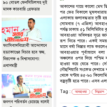
৯০ বোতল ফেনসিডিলসহ দুই
আকাশের গায়ে কালো মেঘ ছিল,
মাদক কারবারি গ্রেফতার
পর ফের বিকালে মুষলধারায়
এলাকায় জলাবদ্ধতার সৃষ্টি হ
সোমবার (৭ এপ্রিল) আবহাওয়া 
পর্যন্ত ঢাকায় ৫১ মিলিমিটার বৃ
আবহাওয়া অধিদপ্তর সূত্রে জানা
রূপ নিতে পারে। একই সময় স
ফ্যাসিবাদবিরোধী আন্দোলনে
মাসে বর্ষা বিস্তার লাভ কর
হত্যাকাণ্ডের বিচার হবে স্বচ্ছ,
আবহাওয়ার পূর্বাভাসে বলা 
অঞ্চলের ওপর দিয়ে পশ্চিম 
নিরপেক্ষ ও বিশ্বাসযোগ্য:
হাওয়া বয়ে যেতে পারে। সেই 
প্রধানমন্ত্রী
নৌহুশিয়ারি সংকেত দেখাতে ব
থেকে ঘণ্টায় ৪৫-৬০ কিলোমিটা
বজ্রবৃষ্টি হতে পারে। এসব এ
Tag :
আবহাওয়া
নিম্নচাপ
জনগণ পরিবর্তন চেয়েছে বলেই