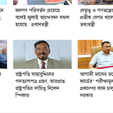
নে
জনগণ পরিবর্তন চেয়েছে
নেতৃত্ব ও গণতন্ত্রে
ছ,
বলেই জুলাই আন্দোলন সফল
প্রতীক বেগম খালে
হয়েছে : প্রধানমন্ত্রী
তথ্যমন্ত্রী
ন
রাষ্ট্রপতি সাহাবুদ্দিনের
আগামী মাসের মধ্য
পদত্যাগপত্র গ্রহণ, ভারপ্রাপ্ত
কার্ডের’ পরীক্ষাম
রাষ্ট্রপতির দায়িত্ব নিলেন
প্রকল্পের কাজ চা
স্পিকার
সরকার