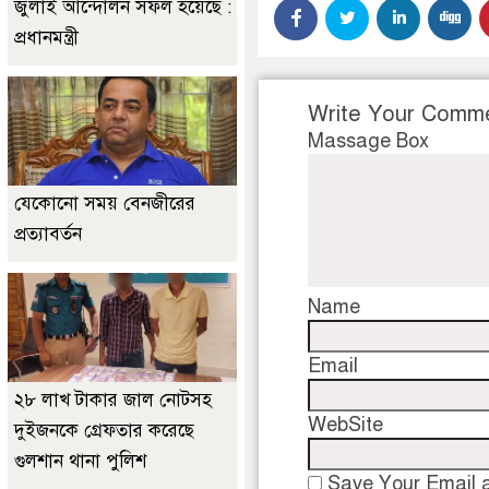
জুলাই আন্দোলন সফল হয়েছে :
প্রধানমন্ত্রী
Write Your Comm
Massage Box
যেকোনো সময় বেনজীরের
প্রত্যাবর্তন
Name
Email
২৮ লাখ টাকার জাল নোটসহ
WebSite
দুইজনকে গ্রেফতার করেছে
গুলশান থানা পুলিশ
Save Your Email a