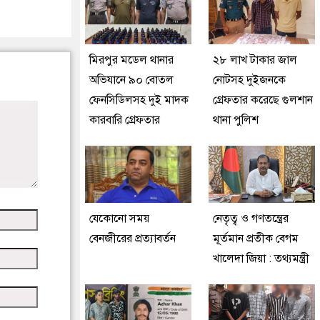
মিরপুর মডেল থানার
২৮ লাখ টাকার জাল
অভিযানে ৯০ বোতল
নোটসহ দুইজনকে
ফেনসিডিলসহ দুই মাদক
গ্রেফতার করেছে গুলশান
কারবারি গ্রেফতার
থানা পুলিশ
যেকোনো সময়
নেতৃত্ব ও গণতন্ত্রের
বেনজীরের প্রত্যাবর্তন
মূর্তমান প্রতীক বেগম
খালেদা জিয়া : তথ্যমন্ত্রী