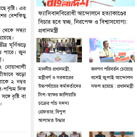
ে গ্রেফতার করেছে মিরপুর মডেল থানা পুলিশ
ে বৃষ্টি। এর
ফ্যাসিবাদবিরোধী আন্দোলনে হত্যাকাণ্ডের
শের বেশকিছু
বিচার হবে স্বচ্ছ, নিরপেক্ষ ও বিশ্বাসযোগ্য:
থেকে সন্ধ্যা
প্রধানমন্ত্রী
 হয়েছে।
ব্র ঘূর্ণিঝড়ে
ে পারে। জুন
ই।
বং নোয়াখালী
মাননীয় প্রধানমন্ত্রী,
জনগণ পরিবর্তন চেয়েছে
ায়ীভাবে ঝড়ো
মন্ত্রীবর্গ ও সরকারের
বলেই জুলাই আন্দোলন
লোকে ২ নম্বর
উচ্চপর্যায়ের কর্মকর্তাদের
সফল হয়েছে : প্রধানমন্ত্রী
র-পশ্চিম দিক
সিল-স্বাক্ষর জালিয়াতি
গে বৃষ্টি বা
।
চক্রের পাঁচ সদস্য
গ্রেফতার; বিপুল
আলামত উদ্ধার