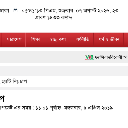
ঢাকা
০৫:৪১:১৪ পিএম
, শুক্রবার, ০৭ অগাস্ট ২০২৬, ২৩
শ্রাবণ ১৪৩৩ বঙ্গাব্দ
সারাদেশ
শিক্ষা
স্বাস্থ্য কথা
অর্থনীতি
ধর্ম ও জীবন
ফ্যাসিবাদবিরোধী আন্দোলনে হত্যাকা
মাননীয় প্রধানমন্ত্রী, মন্ত্রীবর্
ছয়টি নিম্নচাপ
জনগণ পরিবর্তন চেয়েছে বলেই জু
২৮ লাখ টাকার জাল নোটসহ দুই
াপ
নেতৃত্ব ও গণতন্ত্রের মূর্তমান প্
ডেট এর সময় : ১১:০১ পূর্বাহ্ন, মঙ্গলবার, ৯ এপ্রিল ২০১৯
অবৈধ বিদেশি পিস্তল, ম্যাগাজ