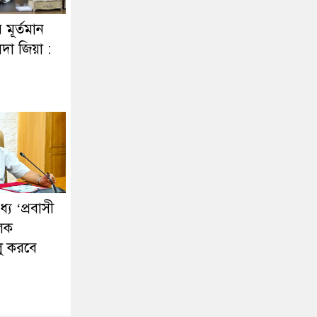
র মূর্তমান
দা জিয়া :
ে ‘প্রবাসী
ূলক
লু করবে