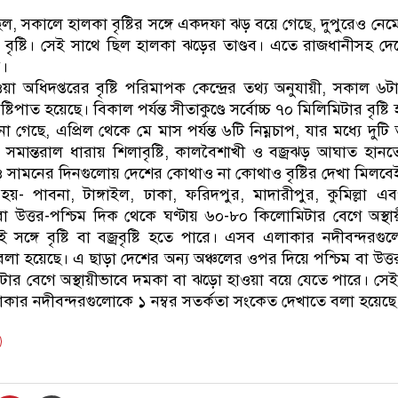
ডাকাতির প্রস্তুতিকালে দুইজনক
 সকালে হালকা বৃষ্টির সঙ্গে একদফা ঝড় বয়ে গেছে, দুপুরেও নেমেছ
 বৃষ্টি। সেই সাথে ছিল হালকা ঝড়ের তাণ্ডব। এতে রাজধানীসহ দে
য়।
অধিদপ্তরের বৃষ্টি পরিমাপক কেন্দ্রের তথ্য অনুযায়ী, সকাল ৬টা 
ষ্টিপাত হয়েছে। বিকাল পর্যন্ত সীতাকুণ্ডে সর্বোচ্চ ৭০ মিলিমিটার বৃষ্টি
 গেছে, এপ্রিল থেকে মে মাস পর্যন্ত ৬টি নিম্নচাপ, যার মধ্যে দুটি তী
মান্তরাল ধারায় শিলাবৃষ্টি, কালবৈশাখী ও বজ্রঝড় আঘাত হানত
লেও সামনের দিনগুলোয় দেশের কোথাও না কোথাও বৃষ্টির দেখা মিলবে
হয়- পাবনা, টাঙ্গাইল, ঢাকা, ফরিদপুর, মাদারীপুর, কুমিল্লা এ
বা উত্তর-পশ্চিম দিক থেকে ঘণ্টায় ৬০-৮০ কিলোমিটার বেগে অস্থ
সঙ্গে বৃষ্টি বা বজ্রবৃষ্টি হতে পারে। এসব এলাকার নদীবন্দরগু
লা হয়েছে। এ ছাড়া দেশের অন্য অঞ্চলের ওপর দিয়ে পশ্চিম বা উত্ত
র বেগে অস্থায়ীভাবে দমকা বা ঝড়ো হাওয়া বয়ে যেতে পারে। সেই সঙ্
লাকার নদীবন্দরগুলোকে ১ নম্বর সতর্কতা সংকেত দেখাতে বলা হয়েছে