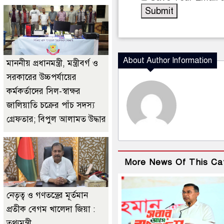
About Author Information
মাননীয় প্রধানমন্ত্রী, মন্ত্রীবর্গ ও
সরকারের উচ্চপর্যায়ের
কর্মকর্তাদের সিল-স্বাক্ষর
জালিয়াতি চক্রের পাঁচ সদস্য
গ্রেফতার; বিপুল আলামত উদ্ধার
More News Of This Ca
নেতৃত্ব ও গণতন্ত্রের মূর্তমান
প্রতীক বেগম খালেদা জিয়া :
তথ্যমন্ত্রী