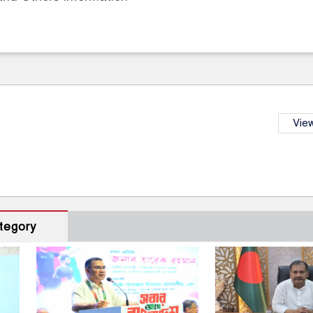
View
tegory