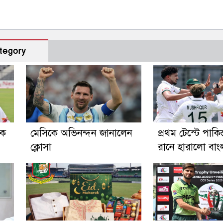
tegory
িক
মেসিকে অভিনন্দন জানালেন
প্রথম টেস্টে পাকি
ক্লোসা
রানে হারালো বা