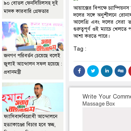
৯০ বোতল ফেনসিডিলসহ দুই
আয়াক্সের বিপক্ষে চ্যাম্পিয়ন
মাদক কারবারি গ্রেফতার
দলের সঙ্গে অনুশীলনে রো
আলেগ্রি এবং দলের সেরা ত
গুরুত্বপূর্ণ ওই ম্যাচে খে
আশা করতে পারে।
Tag :
জনগণ পরিবর্তন চেয়েছে বলেই
জুলাই আন্দোলন সফল হয়েছে :
প্রধানমন্ত্রী
Write Your Comm
Massage Box
ফ্যাসিবাদবিরোধী আন্দোলনে
হত্যাকাণ্ডের বিচার হবে স্বচ্ছ,