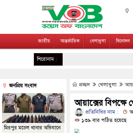
জাতীয়
আন্তর্জাতিক
খেলাধুলা
বিনোদন
শিরোনাম :
প্রচ্ছদ
খেলাধুলা
আয়া
জনপ্রিয় সংবাদ
আয়াক্সের বিপক্ষে খ
প্রতিনিধির নাম :
আপ
১৩৯ বার পঠিত হয়েছে
মিরপুর মডেল থানার অভিযানে