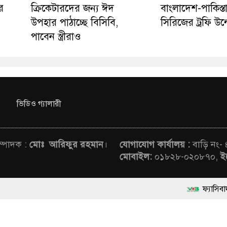
র
ক্রিকেটারদের জন্য ঈদ
বাংলাদেশ-পাকিস্
উপহার পাঠাচ্ছে বিসিবি,
সিরিজের ট্রফি উন
পাবেন স্ত্রীরাও
ভিডিও গ্যালারী
সম্পাদক :
মোঃ আরিফুর রহমান
।
যোগাযোগ কার্যালয় :
বাড়ি নং-
মোবাইল:
০১৮২৮-০২০৮৭০,
ই
ফ্যাসিবাদবিরোধী আন্দ
rved © News Voice of Bangladesh | Theme Developed BY
মাননীয় প্রধানমন্ত্রী