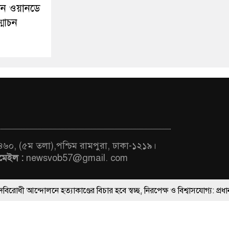
তান ওয়ানডে
্মোচন
 ৪৬০, (৫ম তলা),পশ্চিম রামপুরা, ঢাকা-১২১৯।
মেইল :
newsvob57@gmail. com
োলনে হত্যাকাণ্ডের বিচার হবে স্বচ্ছ, নিরপেক্ষ ও বিশ্বাসযোগ্য: প্রধানমন্ত্রী
ThemesBazar.Com
, মন্ত্রীবর্গ ও সরকারের উচ্চপর্যায়ের কর্মকর্তাদের সিল-স্বাক্ষর জালিয়াতি চক্রের