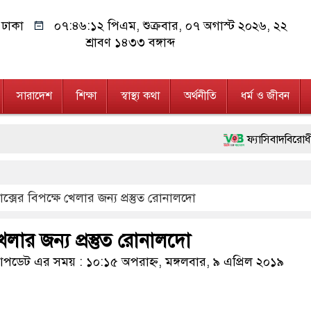
ঢাকা
০৭:৪৬:১২ পিএম
, শুক্রবার, ০৭ অগাস্ট ২০২৬, ২২
শ্রাবণ ১৪৩৩ বঙ্গাব্দ
সারাদেশ
শিক্ষা
স্বাস্থ্য কথা
অর্থনীতি
ধর্ম ও জীবন
ফ্যাসিবাদবিরোধী আন্দোলনে হ
মাননীয় প্রধানমন্ত্রী, মন্ত
ক্সের বিপক্ষে খেলার জন্য প্রস্তুত রোনালদো
জনগণ পরিবর্তন চেয়েছে ব
২৮ লাখ টাকার জাল নোটস
েলার জন্য প্রস্তুত রোনালদো
নেতৃত্ব ও গণতন্ত্রের মূর্ত
ডেট এর সময় : ১০:১৫ অপরাহ্ন, মঙ্গলবার, ৯ এপ্রিল ২০১৯
অবৈধ বিদেশি পিস্তল, ম্