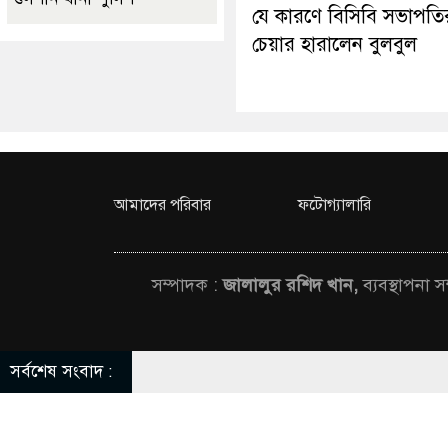
যে কারণে বিসিবি সভাপতি
চেয়ার হারালেন বুলবুল
আমাদের পরিবার
ফটোগ্যালারি
সম্পাদক :
জালালুর রশিদ খান,
ব্যবস্থাপনা 
সর্বশেষ সংবাদ :
© All rights rese