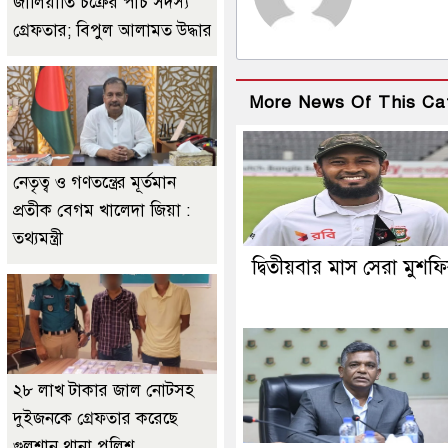
জালিয়াতি চক্রের পাঁচ সদস্য
গ্রেফতার; বিপুল আলামত উদ্ধার
More News Of This Ca
নেতৃত্ব ও গণতন্ত্রের মূর্তমান
প্রতীক বেগম খালেদা জিয়া :
তথ্যমন্ত্রী
দ্বিতীয়বার মাস সেরা মুশফ
২৮ লাখ টাকার জাল নোটসহ
দুইজনকে গ্রেফতার করেছে
গুলশান থানা পুলিশ