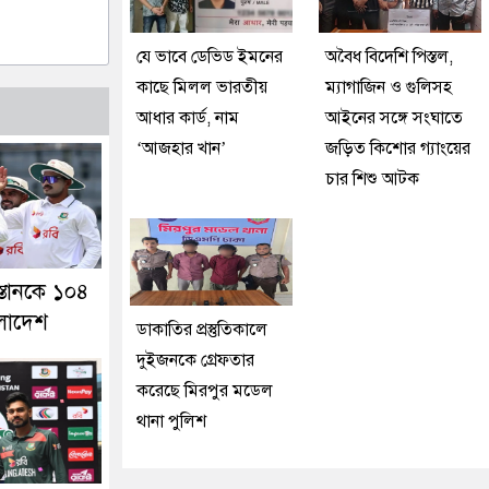
যে ভাবে ডেভিড ইমনের
অবৈধ বিদেশি পিস্তল,
কাছে মিলল ভারতীয়
ম্যাগাজিন ও গুলিসহ
আধার কার্ড, নাম
আইনের সঙ্গে সংঘাতে
‘আজহার খান’
জড়িত কিশোর গ্যাংয়ের
চার শিশু আটক
স্তানকে ১০৪
ংলাদেশ
ডাকাতির প্রস্তুতিকালে
দুইজনকে গ্রেফতার
করেছে মিরপুর মডেল
থানা পুলিশ