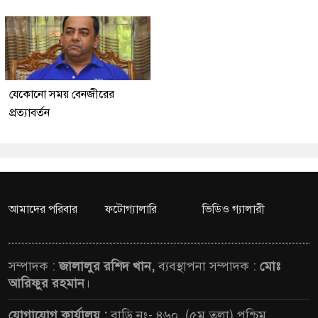
যেকোনো সময় বেনজীরের
প্রত্যাবর্তন
আমাদের পরিবার
ফটোগ্যালারি
ভিডিও গ্যালারী
সম্পাদক :
জালালুর রশিদ খান,
ব্যবস্থাপনা সম্পাদক :
মোঃ
আরিফুর রহমান
।
যোগাযোগ কার্যালয় :
বাড়ি নং- ৪৬০, (৫ম তলা),পশ্চিম