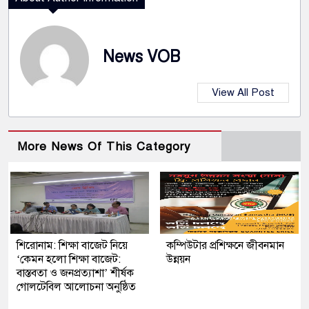
News VOB
View All Post
More News Of This Category
শিরোনাম: শিক্ষা বাজেট নিয়ে
কম্পিউটার প্রশিক্ষনে জীবনমান
‘কেমন হলো শিক্ষা বাজেট:
উন্নয়ন
বাস্তবতা ও জনপ্রত্যাশা’ শীর্ষক
গোলটেবিল আলোচনা অনুষ্ঠিত