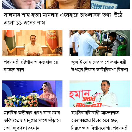
সালমান শাহ হত্যা মামলার এজাহারে চাঞ্চল্যকর তথ্য, উঠে
এলো ১১ জনের নাম
প্রধানমন্ত্রী চট্টগ্রাম ও কক্সবাজারে
জুলাই যোদ্ধাদের পাশে প্রধানমন্ত্রী,
যাচ্ছেন কাল
উপহার দিলেন অটোরিকশা-রিকশা
মানবিক অঙ্গীকার ধারণ করে ড্যাব
ফ্যাসিবাদবিরোধী আন্দোলনে
ভবিষ্যতেও মানুষের পাশে দাঁড়াবে
হত্যাকাণ্ডের বিচার হবে স্বচ্ছ,
: ডা. জুবাইদা রহমান
নিরপেক্ষ ও বিশ্বাসযোগ্য: প্রধানমন্ত্রী