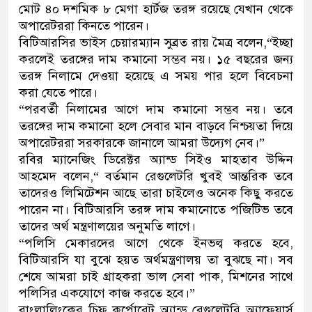
মোট ৪০ দশমিক ৮ মেগা হার্টজ তরঙ্গ রয়েছে যেখান থেকে
অপারেটররা কিনতে পারেন।
বিটিআরসির ভাইস চেয়ারম্যান সুব্রত রায় মৈত্র বলেন,“ইচ্ছা
করলেই তরঙ্গের দাম কমানো সম্ভব নয়। ১৫ বছরের জন্য
তরঙ্গ নিলামে দেওয়া হয়েছে এ সময় পার হলে বিবেচনা
করা যেতে পারে।
“পরবর্তী নিলামের আগে দাম কমানো সম্ভব নয়। তবে
তরঙ্গের দাম কমানো হলে সেবার মান বাড়বে নিশ্চয়তা দিয়ে
অপারেটররা সরকারকে জানালে আমরা উদ্যেগ নেব।”
রবির ম্যানেজিং ডিরেক্টর অ্যান্ড সিইও মাহতাব উদ্দিন
আহমেদ বলেন,“ বর্তমান রেগুলেটরি খুবই আন্তরিক তবে
তাদেরও লিমিটেশন আছে তারা চাইলেও অনেক কিছু করতে
পারেন না। বিটিআরসি তরঙ্গ দাম কমানোতে পজিটিভ তবে
তাদের অর্থ মন্ত্রণালয়ের অনুমতি লাগে।
“পলিসি মেকারদের আগে থেকে ইনভল্ব করতে হবে,
বিটিআরসি যা বুঝে হয়ত অর্থমন্ত্রণালয় তা বুঝছে না। সব
শেষে আমরা চাই গ্রাহকরা ভাল সেবা পাক, মিশনের সাথে
পলিসির একযোগে কাজ করতে হবে।”
বাংলালিংকের চিফ কর্পোরেট অ্যান্ড রেগুলেটরি অ্যাফেয়ার্স