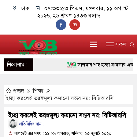
ঢাকা
০৭:৩৩:৫৪ পিএম
, মঙ্গলবার, ১১ অগাস্ট
২০২৬, ২৬ শ্রাবণ ১৪৩৩ বঙ্গাব্দ
সকল
শিরোনাম :
সালমান শাহ হত্যা মামলার এজাহারে চ
১১ জনের নাম
প্রচ্ছদ
শিক্ষা
প্রধানমন্ত্রী চট্টগ্রাম ও কক্সবাজারে যাচ্ছ
ইচ্ছা করলেই তরঙ্গমূল্য কমানো সম্ভব নয়: বিটিআরসি
জুলাই যোদ্ধাদের পাশে প্রধানমন্ত্রী, 
ইচ্ছা করলেই তরঙ্গমূল্য কমানো সম্ভব নয়: বিটিআরসি
রিকশা
প্রতিনিধির নাম :
মানবিক অঙ্গীকার ধারণ করে ড্যাব ভবিষ
আপডেট এর সময় : ১১:৫৯ অপরাহ্ন, শনিবার, ২৫ জুলাই ২০২০