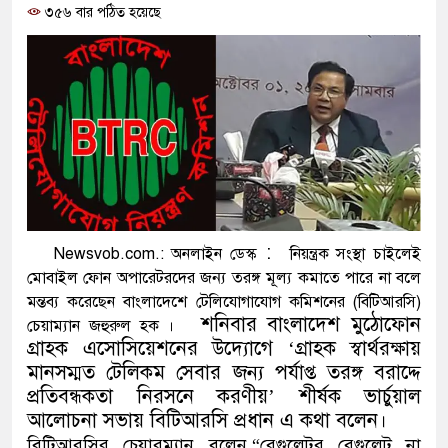
৩৫৬ বার পঠিত হয়েছে
দাঁড়াবে : ডা. জুবাইদা রহমান
ফ্যাসিবাদবিরোধী আন্দোলনে হত্যাকাণ্ডের 
ও বিশ্বাসযোগ্য: প্রধানমন্ত্রী
মাননীয় প্রধানমন্ত্রী, মন্ত্রীবর্গ ও সরকারে
সিল-স্বাক্ষর জালিয়াতি চক্রের পাঁচ সদস্য গ
উদ্ধার
:
Newsvob.com.: অনলাইন ডেস্ক
নিয়ন্ত্রক সংস্থা চাইলেই
জনগণ পরিবর্তন চেয়েছে বলেই জুলাই 
মোবাইল ফোন অপারেটরদের জন্য তরঙ্গ মূল্য কমাতে পারে না বলে
মন্তব্য করেছেন বাংলাদেশে টেলিযোগাযোগ কমিশনের (বিটিআরসি)
প্রধানমন্ত্রী
শনিবার বাংলাদেশ মুঠোফোন
চেয়াম্যান জহুরুল হক ।
গ্রাহক এসোসিয়েশনের উদ্যোগে ‘গ্রাহক স্বার্থরক্ষায়
মিরপুর মডেল থানার অভিযানে ৯০ বো
মানসম্মত টেলিকম সেবার জন্য পর্যাপ্ত তরঙ্গ বরাদ্দে
প্রতিবন্ধকতা নিরসনে করণীয়’ শীর্ষক ভার্চুয়াল
মাদক কারবারি গ্রেফতার
আলোচনা সভায় বিটিআরসি প্রধান এ কথা বলেন।
২৮ লাখ টাকার জাল নোটসহ দুইজনকে গ
বিটিআরসির চেয়ারম্যান বলেন,“রেগুলেটর রেগুলেট না