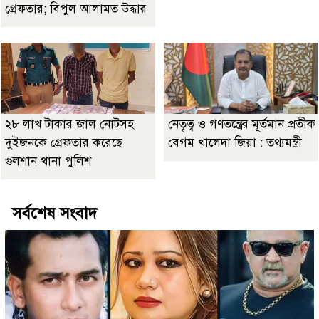
গ্রেফতার; বিপুল আলামত উদ্ধার
২৮ লাখ টাকার জাল নোটসহ
নেতৃত্ব ও গণতন্ত্রের মূর্তমান প্রতীক
দুইজনকে গ্রেফতার করেছে
বেগম খালেদা জিয়া : তথ্যমন্ত্রী
গুলশান থানা পুলিশ
সর্বশেষ সংবাদ