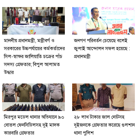
মাননীয় প্রধানমন্ত্রী, মন্ত্রীবর্গ ও
জনগণ পরিবর্তন চেয়েছে বলেই
সরকারের উচ্চপর্যায়ের কর্মকর্তাদের
জুলাই আন্দোলন সফল হয়েছে :
সিল-স্বাক্ষর জালিয়াতি চক্রের পাঁচ
প্রধানমন্ত্রী
সদস্য গ্রেফতার; বিপুল আলামত
উদ্ধার
মিরপুর মডেল থানার অভিযানে ৯০
২৮ লাখ টাকার জাল নোটসহ
বোতল ফেনসিডিলসহ দুই মাদক
দুইজনকে গ্রেফতার করেছে গুলশান
কারবারি গ্রেফতার
থানা পুলিশ