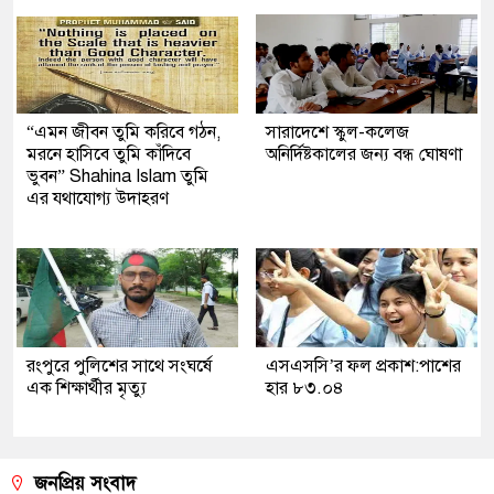
“এমন জীবন তুমি করিবে গঠন,
সারাদেশে স্কুল-কলেজ
মরনে হাসিবে তুমি কাঁদিবে
অনির্দিষ্টকালের জন্য বন্ধ ঘোষণা
ভুবন” Shahina Islam তুমি
এর যথাযোগ্য উদাহরণ
রংপুরে পুলিশের সাথে সংঘর্ষে
এসএসসি’র ফল প্রকাশ:পাশের
এক শিক্ষার্থীর মৃত্যু
হার ৮৩.০৪
জনপ্রিয় সংবাদ