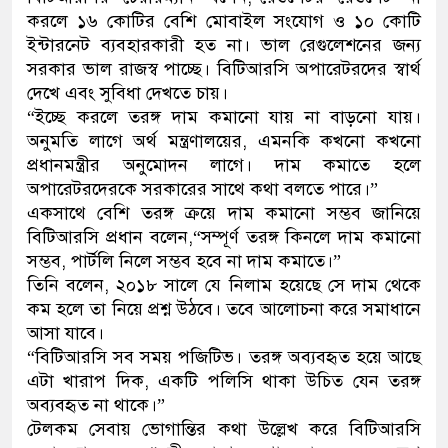
করলে ১৬ কোটির বেশি মোবাইল সংযোগ ও ১০ কোটি
থানা পুলিশ
ইন্টারনেট ব্যবহারকারী হত না। ভাল রেগুলেশনের জন্য
সরকার ভাল রাজস্ব পাচ্ছে। বিটিআরসি অপারেটরদের স্বার্থ
যেকোনো সময় বেনজীরের প্রত্যাবর্তন
দেখে এবং সুবিধা দেখতে চায়।
“ইচ্ছে করলে তরঙ্গ দাম কমানো যায় না বাড়নো যায়।
অনুমতি লাগে অর্থ মন্ত্রণালয়ের, এমনকি কখনো কখনো
প্রধানমন্ত্রীর অনুমোদন লাগে। দাম কমাতে হলে
অপারেটরদেরকে সরকারের সাথে কথা বলতে পারে।”
একসাথে বেশি তরঙ্গ ক্রয়ে দাম কমানো সম্ভব জানিয়ে
বিটিআরসি প্রধান বলেন,“সম্পূর্ণ তরঙ্গ কিনলে দাম কমানো
সম্ভব, পার্টলি নিলে সম্ভব হবে না দাম কমাতে।”
তিনি বলেন, ২০১৮ সালে যে নিলাম হয়েছে সে দাম থেকে
কম হলে তা নিয়ে প্রশ্ন উঠবে। তবে আলোচনা করে সমাধানে
আসা যাবে।
“বিটিআরসি সব সময় পজিটিভ। তরঙ্গ অব্যবহৃত হয়ে আছে
এটা খারাপ দিক, একটি পলিসি থাকা উচিত যেন তরঙ্গ
অব্যবহৃত না থাকে।”
টেলকম সেবায় ভোগান্তির কথা উল্লেখ করে বিটিআরসি