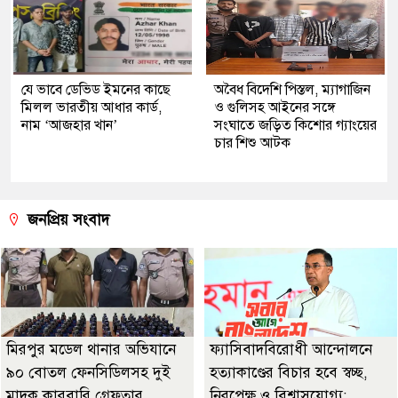
যে ভাবে ডেভিড ইমনের কাছে
অবৈধ বিদেশি পিস্তল, ম্যাগাজিন
মিলল ভারতীয় আধার কার্ড,
ও গুলিসহ আইনের সঙ্গে
নাম ‘আজহার খান’
সংঘাতে জড়িত কিশোর গ্যাংয়ের
চার শিশু আটক
জনপ্রিয় সংবাদ
মিরপুর মডেল থানার অভিযানে
ফ্যাসিবাদবিরোধী আন্দোলনে
৯০ বোতল ফেনসিডিলসহ দুই
হত্যাকাণ্ডের বিচার হবে স্বচ্ছ,
মাদক কারবারি গ্রেফতার
নিরপেক্ষ ও বিশ্বাসযোগ্য: