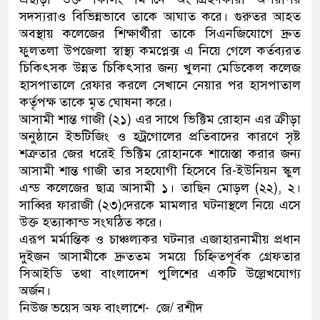
সদস্যরাও বিভিন্নভাবে তাকে আঘাত করে। গুরুতর আহত
অবস্থায় কলেজের শিক্ষার্থীরা তাকে সিএনজিযোগে দ্রুত
ফুলতলা উপজেলা স্বাস্থ্য কমপ্লেক্স এ নিয়ে গেলে কর্তব্যরত
চিকিৎসক উন্নত চিকিৎসার জন্য খুলনা মেডিকেল কলেজ
হাসপাতালে রেফার করলে সেখানে নেয়ার পর হাসপাতাল
কর্তৃপক্ষ তাকে মৃত ঘোষনা করে।
আসামী শান্ত গাজী (২১) এর সাথে ভিক্টিম রোহান এর ক্রীড়া
অনুষ্ঠানে ইভটিজিং ও হট্রগোলের প্রতিবাদের কারণে সৃষ্ট
শত্রুতার জের ধরেই ভিক্টিম রোহানকে শায়েস্তা করার জন্য
আসামী শান্ত গাজী তার সহযোগী হিসেবে রি-ইউনিয়ন স্কুল
এন্ড কলেজের ছাত্র আসামী ১। তাছিন মোড়ল (২২), ২।
সাব্বির ফারাজী (২৩)দেরকে মামলার ঘটনাস্থলে নিয়ে এসে
উক্ত হত্যাকান্ড সংঘঠিত করে।
এরূপ মর্মান্তিক ও চাঞ্চল্যকর ঘটনার এজাহারনামীয় প্রধান
দুইজন আসামীকে দ্রুততম সময়ে চিহ্নিতপূর্বক গ্রেফতার
সিআইডি তথা বাংলাদেশ পুলিশের একটি উল্লেখযোগ্য
অর্জন।
নিউজ ভয়েস অফ বাংলাশে- জে/ রশীদ