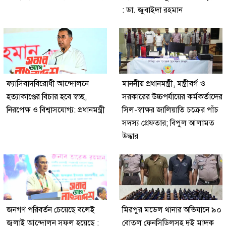
: ডা. জুবাইদা রহমান
ফ্যাসিবাদবিরোধী আন্দোলনে
মাননীয় প্রধানমন্ত্রী, মন্ত্রীবর্গ ও
হত্যাকাণ্ডের বিচার হবে স্বচ্ছ,
সরকারের উচ্চপর্যায়ের কর্মকর্তাদের
নিরপেক্ষ ও বিশ্বাসযোগ্য: প্রধানমন্ত্রী
সিল-স্বাক্ষর জালিয়াতি চক্রের পাঁচ
সদস্য গ্রেফতার; বিপুল আলামত
উদ্ধার
জনগণ পরিবর্তন চেয়েছে বলেই
মিরপুর মডেল থানার অভিযানে ৯০
জুলাই আন্দোলন সফল হয়েছে :
বোতল ফেনসিডিলসহ দুই মাদক