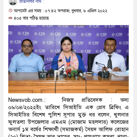
প্রতিনিধির নাম :
ও বিশ্বাসযোগ্য: প্রধানমন্ত্রী
আপডেট এর সময় : ০৭:৪২ অপরাহ্ন, বুধবার, ৬ এপ্রিল ২০২২
মাননীয় প্রধানমন্ত্রী, মন্ত্রীবর্গ ও স
৪০৫ বার পঠিত হয়েছে
সিল-স্বাক্ষর জালিয়াতি চক্রের পাঁচ সদস
উদ্ধার
জনগণ পরিবর্তন চেয়েছে বলেই জ
প্রধানমন্ত্রী
মিরপুর মডেল থানার অভিযানে ৯
মাদক কারবারি গ্রেফতার
Newsvob.com.: নিজস্ব প্রতিবেদক : অদ্য
০৬/০৪/২০২২ইং তারিখে সিআইডি এক প্রেস ব্রিফিং এ
২৮ লাখ টাকার জাল নোটসহ দুইজ
সিআইডির বিশেষ পুলিশ সুপার মুক্ত ধর বলেন, খুলনার
থানা পুলিশ
ফুলতলা উপজেলার এমএম (মোজাম মহলদার) কলেজের
অনার্স ১ম বর্ষের শিক্ষার্থী (সমাজকর্ম) সৈয়দ আলিফ রোহান
যেকোনো সময় বেনজীরের প্রত্যাবর
(২০) পিতা- সৈয়দ আবু তাহের, সাং- পায়গ্রাম কসবা, থানা-