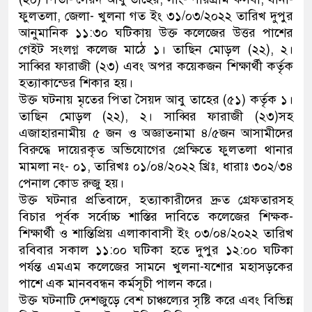
ফুলতলা, জেলা- খুলনা গত ইং ৩১/০৩/২০২২ তারিখ দুপুর
নেতৃত্ব ও গণতন্ত্রের মূর্তমান প্রতী
আনুমানিক ১১:৩০ ঘটিকায় উক্ত কলেজের উত্তর পাশের
গেইট সংলগ্ন কলেজ মাঠে ১। তাছিন মোড়ল (২২), ২।
সাব্বির ফারাজী (২৩) এবং অপর কয়েকজন শিক্ষার্থী কর্তৃক
হত্যাকান্ডের শিকার হয়।
উক্ত ঘটনায় মৃতের পিতা সৈয়দ আবু তাহের (৫১) কর্তৃক ১।
তাছিন মোড়ল (২২), ২। সাব্বির ফারাজী (২৩)সহ
এজাহারনামীয় ৫ জন ও অজ্ঞাতনামা ৪/৫জন আসামীদের
বিরুদ্ধে দায়েরকৃত অভিযোগের প্রেক্ষিতে ফুলতলা থানার
মামলা নং- ০১, তারিখঃ ০১/০৪/২০২২ খ্রিঃ, ধারাঃ ৩০২/৩৪
পেনাল কোড রুজু হয়।
উক্ত ঘটনার প্রতিবাদে, হত্যাকারীদের দ্রুত গ্রেফতারসহ
বিচার পূর্বক সর্বোচ্চ শাস্তির দাবিতে কলেজের শিক্ষক-
শিক্ষার্থী ও শান্তিপ্রিয় এলাকাবাসী ইং ০৩/০৪/২০২২ তারিখ
রবিবার সকাল ১১:০০ ঘটিকা হতে দুপুর ১২:০০ ঘটিকা
পর্যন্ত এমএম কলেজের সামনে খুলনা-যশোর মহাসড়কের
পাশে এক মানববন্ধন কর্মসূচী পালন করে।
উক্ত ঘটনাটি দেশজুড়ে বেশ চাঞ্চল্যের সৃষ্টি করে এবং বিভিন্ন