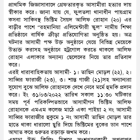
প্রাথমিক জিজ্ঞাসাবাদে গ্রেফতারকৃত আসামীরা হত্যার দায়
স্বীকার করে। জানা যায় যে, ফুলতলা থানাধীন পায়গ্রাম
কসবা সাকিনস্থ ভিক্টিম সৈয়দ আলিফ রোহান (২০) এর
বাড়ীর পাশে “রহমানিয়া এলিমেন্টারী স্কুল” নামীয় শিক্ষা
প্রতিষ্ঠানে বার্ষিক ক্রীড়া প্রতিযোগিতা অনুষ্ঠিত হয়। অত্র
ঘটনার আসামী পক্ষ উক্ত অনুষ্ঠানে যেয়ে বিভিন্ন মেয়েকে
উত্যক্ত করাসহ অনুষ্ঠানে হট্রগোল করতে থাকলে আলিফ
রোহান এলাকার অন্যান্য ছেলেদের নিয়ে তার প্রতিবাদ
করে।
এরই ধারাবাহিকতায় আসামী- ১। তাছিন মোড়ল (২২), ২।
সাব্বির ফারাজী (২৩), ৩। শান্ত গাজী (২১)সহ অন্যান্যরা
সুযোগ বুঝে আলিফ রোহানকে দেখে নেবে মর্মে হুমকি প্রদান
করে। ইং ৩১/০৩/২০২২ তারিখ সকাল ১১:৩০ ঘটিকার
সময় পূর্ব পরিকল্পিতভাবে আসামীগন ভিক্টিম আলিফ
রোহানকে এমএম কলেজ মাঠে একা পাইয়া ২ নং আসামী
সাব্বির ফারাজীর হুকুমে ১ নং আসামী তাছিন মোড়ল তার
হাতে থাকা ধারালো ছুরি দিয়ে ভিক্টিমের বুকের ডান পাশে
আঘাত করে গুরুতর রক্তাক্ত জখম করে।
এছাড়া উক্ত কিলিং মিশনে অংশগ্রহণকারী অপরাপর