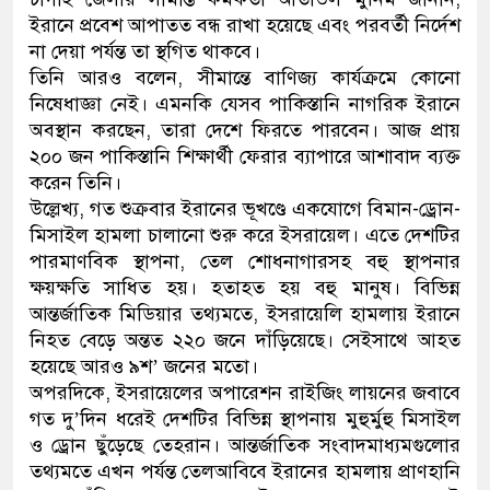
ইরানে প্রবেশ আপাতত বন্ধ রাখা হয়েছে এবং পরবর্তী নির্দেশ
ডাকাতির প্রস্তুতিকালে দুইজনকে 
না দেয়া পর্যন্ত তা স্থগিত থাকবে।
তিনি আরও বলেন, সীমান্তে বাণিজ্য কার্যক্রমে কোনো
থানা পুলিশ
নিষেধাজ্ঞা নেই। এমনকি যেসব পাকিস্তানি নাগরিক ইরানে
অবস্থান করছেন, তারা দেশে ফিরতে পারবেন। আজ প্রায়
২০০ জন পাকিস্তানি শিক্ষার্থী ফেরার ব্যাপারে আশাবাদ ব্যক্ত
করেন তিনি।
উল্লেখ্য, গত শুক্রবার ইরানের ভূখণ্ডে একযোগে বিমান-ড্রোন-
মিসাইল হামলা চালানো শুরু করে ইসরায়েল। এতে দেশটির
পারমাণবিক স্থাপনা, তেল শোধনাগারসহ বহু স্থাপনার
ক্ষয়ক্ষতি সাধিত হয়। হতাহত হয় বহু মানুষ। বিভিন্ন
আন্তর্জাতিক মিডিয়ার তথ্যমতে, ইসরায়েলি হামলায় ইরানে
নিহত বেড়ে অন্তত ২২০ জনে দাঁড়িয়েছে। সেইসাথে আহত
হয়েছে আরও ৯শ’ জনের মতো।
অপরদিকে, ইসরায়েলের অপারেশন রাইজিং লায়নের জবাবে
গত দু’দিন ধরেই দেশটির বিভিন্ন স্থাপনায় মুহুর্মুহু মিসাইল
ও ড্রোন ছুঁড়েছে তেহরান। আন্তর্জাতিক সংবাদমাধ্যমগুলোর
তথ্যমতে এখন পর্যন্ত তেলআবিবে ইরানের হামলায় প্রাণহানি