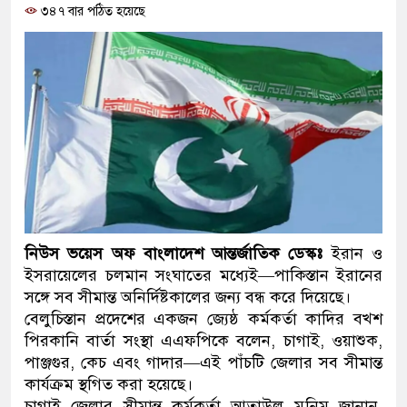
৩৪৭ বার পঠিত হয়েছে
প্রধানমন্ত্রী
মিরপুর মডেল থানার অভিযানে ৯
মাদক কারবারি গ্রেফতার
২৮ লাখ টাকার জাল নোটসহ দুইজ
থানা পুলিশ
যেকোনো সময় বেনজীরের প্রত্যাবর
নেতৃত্ব ও গণতন্ত্রের মূর্তমান প্রতী
নিউস ভয়েস অফ বাংলাদেশ আন্তর্জাতিক ডেস্কঃ
ইরান ও
ইসরায়েলের চলমান সংঘাতের মধ্যেই—পাকিস্তান ইরানের
যে ভাবে ডেভিড ইমনের কাছে মিল
সঙ্গে সব সীমান্ত অনির্দিষ্টকালের জন্য বন্ধ করে দিয়েছে।
বেলুচিস্তান প্রদেশের একজন জ্যেষ্ঠ কর্মকর্তা কাদির বখ্শ
‘আজহার খান’
পিরকানি বার্তা সংস্থা এএফপিকে বলেন, চাগাই, ওয়াশুক,
অবৈধ বিদেশি পিস্তল, ম্যাগাজিন 
পাঞ্জগুর, কেচ এবং গাদার—এই পাঁচটি জেলার সব সীমান্ত
কার্যক্রম স্থগিত করা হয়েছে।
জড়িত কিশোর গ্যাংয়ের চার শিশু আটক
চাগাই জেলার সীমান্ত কর্মকর্তা আতাউল মুনিম জানান,