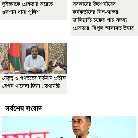
দুইজনকে গ্রেফতার করেছে
সরকারের উচ্চপর্যায়ের
গুলশান থানা পুলিশ
কর্মকর্তাদের সিল-স্বাক্ষর
জালিয়াতি চক্রের পাঁচ সদস্য
গ্রেফতার; বিপুল আলামত উদ্ধার
নেতৃত্ব ও গণতন্ত্রের মূর্তমান প্রতীক
বেগম খালেদা জিয়া : তথ্যমন্ত্রী
সর্বশেষ সংবাদ