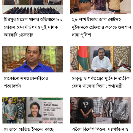
মিরপুর মডেল থানার অভিযানে ৯০
২৮ লাখ টাকার জাল নোটসহ
বোতল ফেনসিডিলসহ দুই মাদক
দুইজনকে গ্রেফতার করেছে গুলশান
কারবারি গ্রেফতার
থানা পুলিশ
যেকোনো সময় বেনজীরের
নেতৃত্ব ও গণতন্ত্রের মূর্তমান প্রতীক
প্রত্যাবর্তন
বেগম খালেদা জিয়া : তথ্যমন্ত্রী
যে ভাবে ডেভিড ইমনের কাছে
অবৈধ বিদেশি পিস্তল, ম্যাগাজিন ও