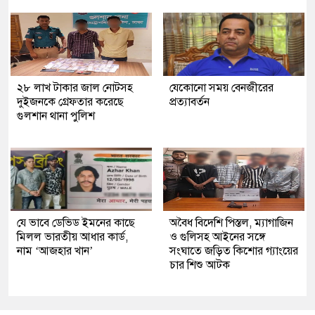
২৮ লাখ টাকার জাল নোটসহ
যেকোনো সময় বেনজীরের
দুইজনকে গ্রেফতার করেছে
প্রত্যাবর্তন
গুলশান থানা পুলিশ
যে ভাবে ডেভিড ইমনের কাছে
অবৈধ বিদেশি পিস্তল, ম্যাগাজিন
মিলল ভারতীয় আধার কার্ড,
ও গুলিসহ আইনের সঙ্গে
নাম ‘আজহার খান’
সংঘাতে জড়িত কিশোর গ্যাংয়ের
চার শিশু আটক