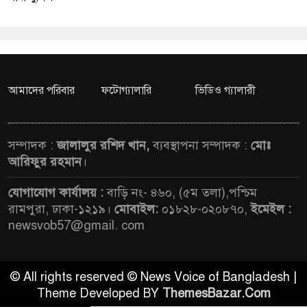
আমাদের পরিবার
ফটোগ্যালারি
ভিডিও গ্যালারী
সম্পাদক :
জালালুর রশিদ খান,
ব্যবস্থাপনা সম্পাদক :
মোঃ
আরিফুর রহমান
।
যোগাযোগ কার্যালয় :
বাড়ি নং- ৪৬০, (৫ম তলা),পশ্চিম
রামপুরা, ঢাকা-১২১৯।
মোবাইল:
০১৮২৮-০২০৮৭০,
ইমেইল :
newsvob57@gmail. com
© All rights reserved © News Voice of Bangladesh |
Theme Developed BY
ThemesBazar.Com