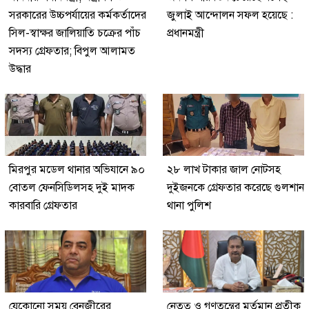
সরকারের উচ্চপর্যায়ের কর্মকর্তাদের
জুলাই আন্দোলন সফল হয়েছে :
সিল-স্বাক্ষর জালিয়াতি চক্রের পাঁচ
প্রধানমন্ত্রী
সদস্য গ্রেফতার; বিপুল আলামত
উদ্ধার
মিরপুর মডেল থানার অভিযানে ৯০
২৮ লাখ টাকার জাল নোটসহ
বোতল ফেনসিডিলসহ দুই মাদক
দুইজনকে গ্রেফতার করেছে গুলশান
কারবারি গ্রেফতার
থানা পুলিশ
যেকোনো সময় বেনজীরের
নেতৃত্ব ও গণতন্ত্রের মূর্তমান প্রতীক