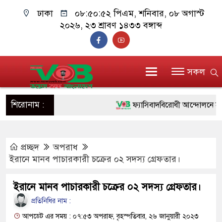
ঢাকা
০৮:৫০:৫৩ পিএম
, শনিবার, ০৮ অগাস্ট
২০২৬, ২৩ শ্রাবণ ১৪৩৩ বঙ্গাব্দ
সকল
শিরোনাম :
ফ্যাসিবাদবিরোধী আন্দোলনে হত্যাকাণ্
ও বিশ্বাসযোগ্য: প্রধানমন্ত্রী
প্রচ্ছদ
অপরাধ
মাননীয় প্রধানমন্ত্রী, মন্ত্রীবর্গ ও সর
ইরানে মানব পাচারকারী চক্রের ০২ সদস্য গ্রেফতার।
সিল-স্বাক্ষর জালিয়াতি চক্রের পাঁচ সদস্
ইরানে মানব পাচারকারী চক্রের ০২ সদস্য গ্রেফতার।
উদ্ধার
প্রতিনিধির নাম :
জনগণ পরিবর্তন চেয়েছে বলেই জু
আপডেট এর সময় : ০৭:৫৩ অপরাহ্ন, বৃহস্পতিবার, ২৬ জানুয়ারী ২০২৩