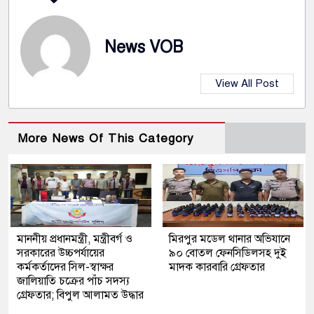
News VOB
View All Post
More News Of This Category
মাননীয় প্রধানমন্ত্রী, মন্ত্রীবর্গ ও
মিরপুর মডেল থানার অভিযানে
সরকারের উচ্চপর্যায়ের
৯০ বোতল ফেনসিডিলসহ দুই
কর্মকর্তাদের সিল-স্বাক্ষর
মাদক কারবারি গ্রেফতার
জালিয়াতি চক্রের পাঁচ সদস্য
গ্রেফতার; বিপুল আলামত উদ্ধার