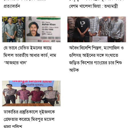
প্রত্যাবর্তন
বেগম খালেদা জিয়া : তথ্যমন্ত্রী
যে ভাবে ডেভিড ইমনের কাছে
অবৈধ বিদেশি পিস্তল, ম্যাগাজিন ও
মিলল ভারতীয় আধার কার্ড, নাম
গুলিসহ আইনের সঙ্গে সংঘাতে
‘আজহার খান’
জড়িত কিশোর গ্যাংয়ের চার শিশু
আটক
ডাকাতির প্রস্তুতিকালে দুইজনকে
গ্রেফতার করেছে মিরপুর মডেল
থানা পুলিশ