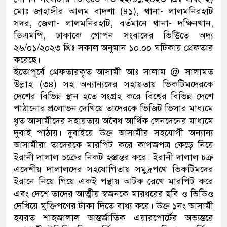
মোঃ জাহাঙ্গীর আলম বাদশা (৪১), থানা- লালমনিরহাট
ডাকাতির প্রস্তুতিকালে দুইজনকে গ
সদর, জেলা- লালমনিরহাট, বর্তমানে থানা- দক্ষিনখান,
ডিএমপি, ঢাকাকে গোপন সংবাদের ভিত্তিতে অদ্য
থানা পুলিশ
২৬/০১/২০২৩ খ্রিঃ সকাল অনুমান ১০.০০ ঘটিকায় গ্রেফতার
করেছে।
ইতোপূর্বে গ্রেফতারকৃত আসামী আঃ সালাম @ সালামত
উল্লাহ (৩৪) সহ অন্যান্যদের সহায়তায় ভিকটিমদেরকে
দেশের বিভিন্ন স্থান হতে সংগ্রহ করে বিশ্বের বিভিন্ন দেশে
পাঠানোর প্রলোভন দেখিয়ে তাদেরকে ভিজিট ভিসার মাধ্যমে
ধৃত আসামীদের সহায়তায় অবৈধ আর্থিক লেনদেনের মাধ্যমে
দুবাই পাঠায়। দুবাইয়ে উক্ত আসামীর সহযোগী অন্যান্য
আসামীরা তাদেরকে মারপিট করে কাগজপত্র কেড়ে নিয়ে
ইরানী দালাল চক্রের নিকট হস্তান্তর করে। ইরানী দালাল চক্র
এদেশীয় দালালদের সহযোগিতায় সমুদ্রপথে ভিকটিমদের
ইরানে নিয়ে গিয়ে একই পন্থায় আটক রেখে মারপিট করে
এবং দেশে তাদের আত্মীয় স্বজনকে মারধরের ছবি ও ভিডিও
দেখিয়ে মুক্তিপণের টাকা দিতে বাধ্য করে। উক্ত ১নং আসামী
হযরত শাহজালাল আন্তর্জাতিক এয়ারপোর্টের অভ্যন্তরে