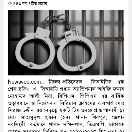
৪৪৩ বার পঠিত হয়েছে
প্রধানমন্ত্রী
মিরপুর মডেল থানার অভিযানে ৯০
মাদক কারবারি গ্রেফতার
২৮ লাখ টাকার জাল নোটসহ দুইজনক
থানা পুলিশ
যেকোনো সময় বেনজীরের প্রত্যাবর্ত
নেতৃত্ব ও গণতন্ত্রের মূর্তমান প্রতীক 
Newsvob.com.: নিজস্ব প্রতিবেদক : সিআইডির এক
প্রেস ব্রফিং এ সিআইডি প্রধান অ্যাডিশনাল আইজি জনাব
যে ভাবে ডেভিড ইমনের কাছে মিলল
মোহাম্মদ আলী মিয়া, বিপিএম, পিপিএম এর সার্বিক
তত্বাবধানে ও নির্দেশনায় সিরিয়াস ক্রাইমের এসআই মোঃ
‘আজহার খান’
সিরাজ উদ্দীন এর নেতৃত্বে একটি টিম তদন্তে প্রাপ্ত আসামী ১)
অবৈধ বিদেশি পিস্তল, ম্যাগাজিন ও
মোঃ মাহামুদুল হাছান (২৭), থানা- শিবপুর, জেলা-
নরসিংদী, বর্তমানে থানা- দক্ষিনখান, ডিএমপি, ঢাকাকে
জড়িত কিশোর গ্যাংয়ের চার শিশু আটক
গোপন সংবাদের ভিত্তিতে গত ২২/০১/২০২৩ খ্রিঃ এবং ২)