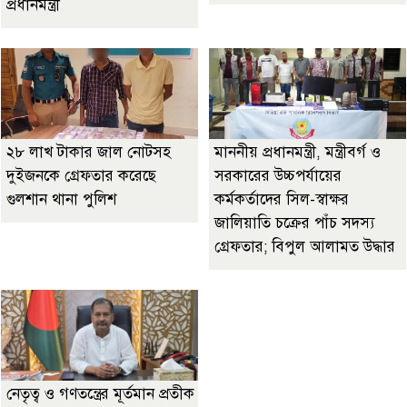
প্রধানমন্ত্রী
২৮ লাখ টাকার জাল নোটসহ
মাননীয় প্রধানমন্ত্রী, মন্ত্রীবর্গ ও
দুইজনকে গ্রেফতার করেছে
সরকারের উচ্চপর্যায়ের
গুলশান থানা পুলিশ
কর্মকর্তাদের সিল-স্বাক্ষর
জালিয়াতি চক্রের পাঁচ সদস্য
গ্রেফতার; বিপুল আলামত উদ্ধার
নেতৃত্ব ও গণতন্ত্রের মূর্তমান প্রতীক