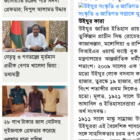
জালিয়াতি চক্রের পাঁচ সদস্য
গ্রেফতার; বিপুল আলামত উদ্ধার
সংস্কৃতি ও জাতিগত সত্তাকে 
উইঘুর কারা
উইঘুর জাতির ইতিহাস প্রায় চ
তুর্কিস্তান প্রাচীন সিল্ক রো
কাজাখস্তান, মঙ্গোলিয়া ও রা
সিআইএর ওয়ার্ল্ড ফ্যাক্ট ব
নেতৃত্ব ও গণতন্ত্রের মূর্তমান
মন্ত্রণালয়ের আন্তর্জাতিক 
প্রতীক বেগম খালেদা জিয়া :
শতাংশ। ২০০৯ সালের এক হি
মতো উইঘুর লোক বসবাস করে।
তথ্যমন্ত্রী
হাজার, তুরস্কে ১৯ হাজার, 
বিংশ শতাব্দীর প্রথম দিকেও 
হতো। মূলত, ১৯২১ সালে উজ
ভাষাবিদ ও ইতিহাসবেত্তারা এ
অর্থ সংঘবদ্ধ।
১৯১১ সালে মাঙ্কু সাম্রাজ্য উ
২৮ লাখ টাকার জাল নোটসহ
উইঘুররা এই বৈদেশিক শাসনে
দুইজনকে গ্রেফতার করেছে
সঙ্গে সাহসিকতার চরম রূপ দে
গুলশান থানা পুলিশ