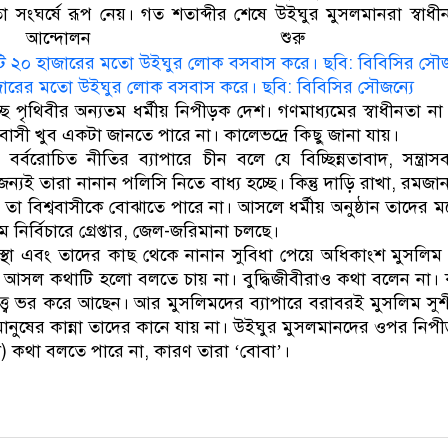
 সংঘর্ষে রূপ নেয়। গত শতাব্দীর শেষে উইঘুর মুসলমানরা স্বাধী
র আন্দোলন শুরু ক
জারের মতো উইঘুর লোক বসবাস করে। ছবি: বিবিসির সৌজন্যে
্ছে পৃথিবীর অন্যতম ধর্মীয় নিপীড়ক দেশ। গণমাধ্যমের স্বাধীনতা 
ববাসী খুব একটা জানতে পারে না। কালেভদ্রে কিছু জানা যায়।
বর্বরোচিত নীতির ব্যাপারে চীন বলে যে বিচ্ছিন্নতাবাদ, সন্ত্রাস
্যই তারা নানান পলিসি নিতে বাধ্য হচ্ছে। কিন্তু দাড়ি রাখা, রমজ
া, তা বিশ্ববাসীকে বোঝাতে পারে না। আসলে ধর্মীয় অনুষ্ঠান তাদের ম
নির্বিচারে গ্রেপ্তার, জেল-জরিমানা চলছে।
স্থা এবং তাদের কাছ থেকে নানান সুবিধা পেয়ে অধিকাংশ মুসলি
। আসল কথাটি হলো বলতে চায় না। বুদ্ধিজীবীরাও কথা বলেন না। 
াও তত্ত্ব ভর করে আছেন। আর মুসলিমদের ব্যাপারে বরাবরই মুসলিম স
ষের কান্না তাদের কানে যায় না। উইঘুর মুসলমানদের ওপর নিপীড়ন
বী) কথা বলতে পারে না, কারণ তারা ‘বোবা’।