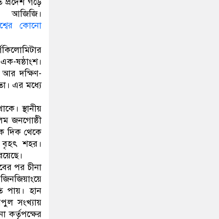
 প্রদেশ গড়ে
ন আজিজি।
শ্বের কোনো
গকিলোমিটার
এক-ষষ্ঠাংশ।
 আর দক্ষিণ-
তো। এর মধ্যে
াকে। স্থানীয়
িম জনগোষ্ঠী
িক দিক থেকে
ম বৃহৎ শহর।
রয়েছে।
বের পর চীনা
 জিনজিয়াংয়ে
তি পায়। হান
িপুল সংখ্যায়
 কর্তৃপক্ষের