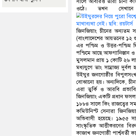
সালে আবারও তারা চীনা কমি
ওঠে। তখন সেখানে ক
মাথাব্যথা নেই। ছবি: রয়টার্স
জিনজিয়াং চীনের অন্যতম 
(বাংলাদেশের আয়তনের ১২ গুণ
এর পশ্চিম ও উত্তর-পশ্চিম 
পশ্চিমে আছে আফগানিস্তান ও 
মুসলমান প্রায় ১ কোটি ২৬ ল
মধ্যযুগে তাং সাম্রাজ্য দু
উইঘুর জনগোষ্ঠীর বিপুলসং
বোঝানো হয়। অন্যদিকে, চীন
এরা তুর্কি ও আরবি প্রভা
জিনজিয়াং একটি প্রধান ফসল
১৮৮৪ সালে কিং রাজত্বের সম
কমিউনিস্ট সেনারা জিনজিয়া
অভিবাসী হয়েছে। ১৯৫৫ সালে
সাংস্কৃতিক আত্তীকরণের বিরু
কাজাখ জনগোষ্ঠী পার্শ্ববর্তী