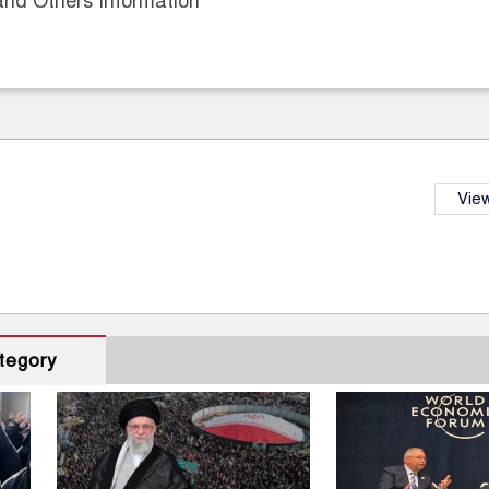
nd Others Information
View
tegory