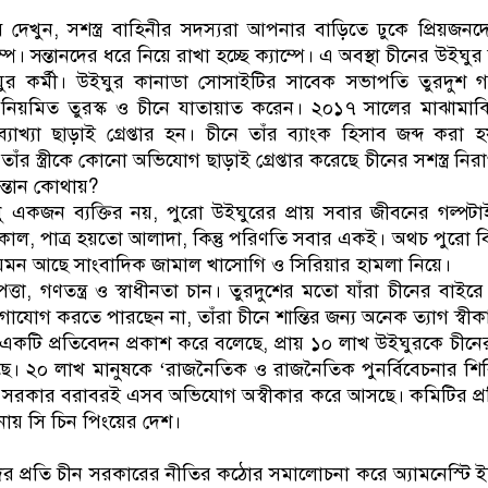
ডাকাতির প্রস্তুতিকালে দুইজনকে গ্র
দেখুন, সশস্ত্র বাহিনীর সদস্যরা আপনার বাড়িতে ঢুকে প্রিয়জনদ
ম্পে। সন্তানদের ধরে নিয়ে রাখা হচ্ছে ক্যাম্পে। এ অবস্থা চীনের উইঘুর 
র কর্মী। উইঘুর কানাডা সোসাইটির সাবেক সভাপতি তুরদুশ গ
নিয়মিত তুরস্ক ও চীনে যাতায়াত করেন। ২০১৭ সালের মাঝামাঝ
াখ্যা ছাড়াই গ্রেপ্তার হন। চীনে তাঁর ব্যাংক হিসাব জব্দ করা 
র স্ত্রীকে কোনো অভিযোগ ছাড়াই গ্রেপ্তার করেছে চীনের সশস্ত্র নিরা
সন্তান কোথায়?
ধু একজন ব্যক্তির নয়, পুরো উইঘুরের প্রায় সবার জীবনের গল্পট
ন, কাল, পাত্র হয়তো আলাদা, কিন্তু পরিণতি সবার একই। অথচ পুরো বি
যেমন আছে সাংবাদিক জামাল খাসোগি ও সিরিয়ার হামলা নিয়ে।
াপত্তা, গণতন্ত্র ও স্বাধীনতা চান। তুরদুশের মতো যাঁরা চীনের বাই
গাযোগ করতে পারছেন না, তাঁরা চীনে শান্তির জন্য অনেক ত্যাগ স্ব
টি প্রতিবেদন প্রকাশ করে বলেছে, প্রায় ১০ লাখ উইঘুরকে চীনের ‘
ছে। ২০ লাখ মানুষকে ‘রাজনৈতিক ও রাজনৈতিক পুনর্বিবেচনার শিবি
ন সরকার বরাবরই এসব অভিযোগ অস্বীকার করে আসছে। কমিটির প্
জানায় সি চিন পিংয়ের দেশ।
িমদের প্রতি চীন সরকারের নীতির কঠোর সমালোচনা করে অ্যামনেস্টি ইন