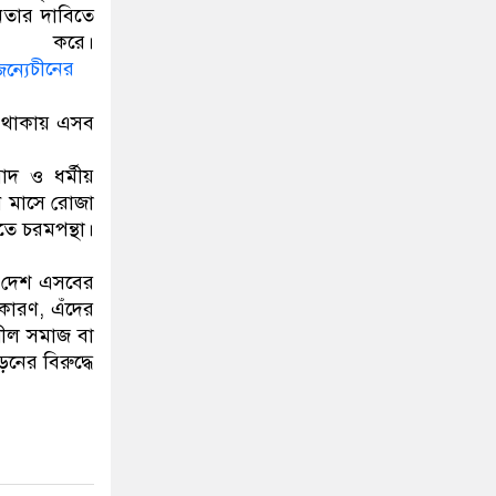
নতার দাবিতে
রে।
চীনের
না থাকায় এসব
বাদ ও ধর্মীয়
ান মাসে রোজা
তে চরমপন্থা।
ম দেশ এসবের
কারণ, এঁদের
ুশীল সমাজ বা
ের বিরুদ্ধে