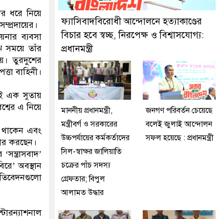
েফতার করেছে মিরপুর মডেল থানা পুলিশ
ের ধরে নিয়ে
ফ্যাসিবাদবিরোধী আন্দোলনে হত্যাকাণ্ডের
সম্প্রদায়ের।
বিচার হবে স্বচ্ছ, নিরপেক্ষ ও বিশ্বাসযোগ্য:
য়নার ব্যবসা
ি সময়ে তাঁর
প্রধানমন্ত্রী
হয়। তুরদুশের
পত্তা বাহিনী।
াই এক সুতায়
শ্বের এ নিয়ে
মাননীয় প্রধানমন্ত্রী,
জনগণ পরিবর্তন চেয়েছে
মন্ত্রীবর্গ ও সরকারের
বলেই জুলাই আন্দোলন
রে থাকেন এবং
উচ্চপর্যায়ের কর্মকর্তাদের
সফল হয়েছে : প্রধানমন্ত্রী
ীকার করছেন।
সিল-স্বাক্ষর জালিয়াতি
সন্ত্রাসবাদ’
রে’ অবস্থান
চক্রের পাঁচ সদস্য
রতিবেদনগুলো
গ্রেফতার; বিপুল
আলামত উদ্ধার
্টারন্যাশনাল