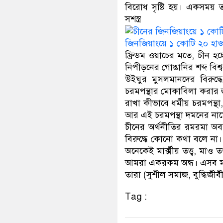
বিরোধ সৃষ্টি হয়। একসময় তা
সশস্ত্
জিনজিয়াংয়ে ১ কোটি ২০ হা
ফ্রিডম ওয়াচের মতে, চীন হচ
নিপীড়নের গোঙানির শব্দ বিশ্
উইঘুর মুসলমানদের বিরুদ্ধে 
চরমপন্থার মোকাবিলা করার জন
রাখা কীভাবে ধর্মীয় চরমপন্থ
আর এই চরমপন্থা দমনের নামে 
চীনের অর্থনীতির রমরমা অব
বিরুদ্ধে কোনো কথা বলে না
অনেকেই মার্ক্সীয় তত্ত্ব, ম
আমরা একরকম অন্ধ। এসব মানু
তারা (সুশীল সমাজ, বুদ্ধিজী
Tag :