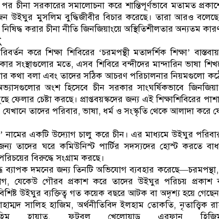
 পর চীনা সরকারের সমালোচনা করে শান্তিপূর্ণভাবে মতামত প্রকাশ
ইঘুর মুসলিম বুদ্ধিজীবীর বিচার করেছে। তারা আরও বলেছে, ধর্
া নিষিদ্ধ করার চীনা নীতি জিনজিয়াংয়ে অস্থিতিশীলতার অন্যতম কার
ু
বর্তন করে শিক্ষা শিবিরের ‘চরমপন্থী মতাদর্শিক শিক্ষা’ বাস্তব
িকার সংস্থাগুলোর মতে, এসব শিবিরে বন্দীদের মান্দারিন ভাষা শিখ
রশংসার কথা বলা এবং তাদের সঠিক আচরণ পরিচালনার নিয়মগুলো ক
ভ্যাসগুলোর অংশ হিসেবে চীন সরকার সাংঘর্ষিকভাবে জিনজিয়
ুছে ফেলার চেষ্টা করছে। প্রাপ্তবয়স্কদের জন্য এই শিক্ষাশিবিরের পা
ছে, যেখানে তাদের পরিবার, ভাষা, ধর্ম ও সংস্কৃতি থেকে আলাদা করে 
’ নামের একটি উদ্যোগ চালু করে চীন। এর মাধ্যমে উইঘুর পরিবারক
জন্য তাদের ঘরে কমিউনিস্ট পার্টির সদস্যদের হোস্ট করতে বাধ
য় পরিচয়ের বিরুদ্ধে সংগ্রাম করছে।
ধে ব্যাপক দমনের জন্য তিনটি অভিযোগ ব্যবহার করেছে—চরমপন্থা, স
ভিযোগ, যেকেউ গৌরব প্রকাশ করে তাদের উইঘুর পরিচয় প্রকা
িশিষ্ট উইঘুর ব্যক্তিত্ব গত কয়েক বছরে আটক বা অদৃশ্য হয়ে গেছেন
াম্মদ সালিহ হাজিম, অর্থনীতিবিদ ইলহাম তোকতি, নৃতাত্ত্বিক র
হিম হায়াত, ফুটবল খেলোয়াড় এরফান হিজিম 