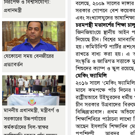
নিরপেক্ষ ও বিশ্বাসযোগ্য:
বলেছে, ২০০৯ সালের দাঙ্গার
প্রধানমন্ত্রী
সরকার গোপনে বেশ কয়েকজন উ
এবং সংখ্যালঘুদের ভাষাশিক্ষ
চরমপন্থী মতাদর্শের শিক্ষা চাল
জিনজিয়াংয়ে স্থানীয় আইন পরি
দিয়েছে চীন। বিশ্বের মানবাধ
হয়। কমিউনিস্ট পার্টির প্
রাখতে বাধ্য করা হয়। এ অ
যেকোনো সময় বেনজীরের
সংস্কৃতি ও জাতিগত সত্তাকে ম
প্রত্যাবর্তন
শিশুদের ক্যাম্প ও স্কুল রয়ে
মেকিং ফ্যামিলি
২০১৬ সালে ‘মেকিং ফ্যামিলি
মাসে কমপক্ষে পাঁচ দিনের 
রাষ্ট্রীয়ভাবে উইঘুরদের ধর্মী
চীন সরকার উগ্রবাদের বিরুদ্
মাননীয় প্রধানমন্ত্রী, মন্ত্রীবর্গ ও
বিচ্ছিন্নতাবাদ। প্রথম অ
সরকারের উচ্চপর্যায়ের
শিক্ষাশিবিরে পাঠানো লাখো ব
আছেন ইসলামি শিক্ষাবিদ মোহ
কর্মকর্তাদের সিল-স্বাক্ষর
পপশিল্পী আবদুর র