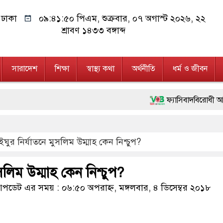
ঢাকা
০৯:৪১:৫১ পিএম
, শুক্রবার, ০৭ অগাস্ট ২০২৬, ২২
শ্রাবণ ১৪৩৩ বঙ্গাব্দ
সারাদেশ
শিক্ষা
স্বাস্থ্য কথা
অর্থনীতি
ধর্ম ও জীবন
ফ্যাসিবাদবিরোধী আন্দোলনে হত্যাকাণ্ডের 
মাননীয় প্রধানমন্ত্রী, মন্ত্রীবর্গ ও স
ইঘুর নির্যাতনে মুসলিম উম্মাহ কেন নিশ্চুপ?
জনগণ পরিবর্তন চেয়েছে বলেই জুলাই আ
২৮ লাখ টাকার জাল নোটসহ দুইজনকে
সলিম উম্মাহ কেন নিশ্চুপ?
নেতৃত্ব ও গণতন্ত্রের মূর্তমান প্রতীক ব
ডেট এর সময় : ০৬:৫০ অপরাহ্ন, মঙ্গলবার, ৪ ডিসেম্বর ২০১৮
অবৈধ বিদেশি পিস্তল, ম্যাগাজিন ও 