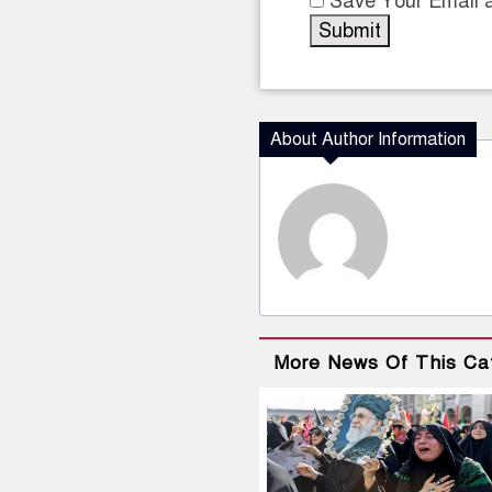
Save Your Email a
About Author Information
More News Of This Ca