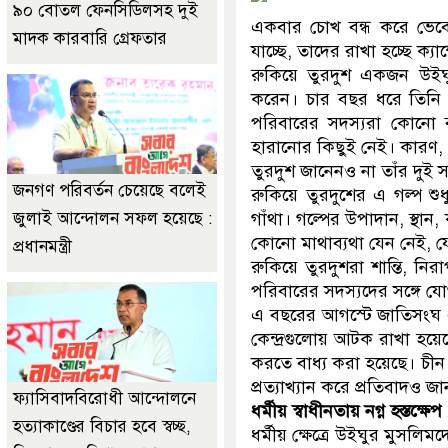
৯০ বোতল ফেনসিডিলসহ দুই
একবার চোখ বন্ধ করে ভেবে 
মাদক কারবারি গ্রেফতার
যাচ্ছে, তাদের রাখা হচ্ছে ক্যা
রুকিয়ে তুরদুশ একজন উইঘু
করেন। চার বছর ধরে তিনি 
পরিবারের সদস্যরা কোনো ব্য
হারানোর কিছুই নেই। কারণ, তাঁ
তুরদুশ জানেনও না তাঁর দুই 
জনগণ পরিবর্তন চেয়েছে বলেই
রুকিয়ে তুরদুশের এ গল্প শু
জুলাই আন্দোলন সফল হয়েছে :
গাঁথা। গল্পের উপাদান, স্থা
কোনো মাথাব্যথা যেন নেই, 
প্রধানমন্ত্রী
রুকিয়ে তুরদুশরা শান্তি, নির
পরিবারের সদস্যদের সঙ্গে যো
এ বছরের আগস্টে জাতিসংঘ এক
কেন্দ্রগুলোয় আটক রাখা হয়ে
করতে বাধ্য করা হয়েছে। চী
প্রত্যাখ্যান করে প্রতিবাদও 
ফ্যাসিবাদবিরোধী আন্দোলনে
ধর্মীয় স্বাধীনতায় নগ্ন হস্তক্ষেপ
হত্যাকাণ্ডের বিচার হবে স্বচ্ছ,
ধর্মীয় ক্ষেত্রে উইঘুর মুসল