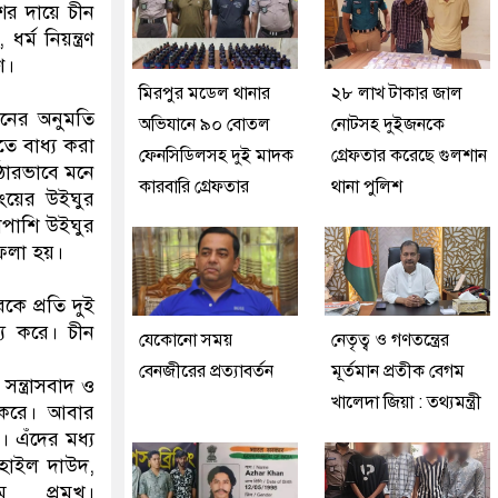
ের দায়ে চীন
ম নিয়ন্ত্রণ
ণ।
মিরপুর মডেল থানার
২৮ লাখ টাকার জাল
ায়নের অনুমতি
অভিযানে ৯০ বোতল
নোটসহ দুইজনকে
তে বাধ্য করা
ফেনসিডিলসহ দুই মাদক
গ্রেফতার করেছে গুলশান
ঠোরভাবে মনে
কারবারি গ্রেফতার
থানা পুলিশ
াংয়ের উইঘুর
শাপাশি উইঘুর
ফেলা হয়।
ে প্রতি দুই
্য করে। চীন
যেকোনো সময়
নেতৃত্ব ও গণতন্ত্রের
বেনজীরের প্রত্যাবর্তন
মূর্তমান প্রতীক বেগম
ন্ত্রাসবাদ ও
খালেদা জিয়া : তথ্যমন্ত্রী
শ করে। আবার
। এঁদের মধ্য
াহাইল দাউদ,
প্রমুখ।