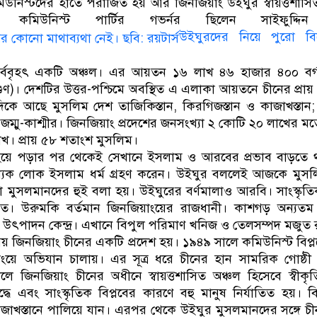
উনিস্টদের হাতে পরাজিত হয় আর জিনজিয়াং উইঘুর স্বায়ত্তশাসিত
মিউনিস্ট পার্টির গভর্নর ছিলেন সাইফুদ্দি
উইঘুরদের নিয়ে পুরো বি
সর্ববৃহৎ একটি অঞ্চল। এর আয়তন ১৬ লাখ ৪৬ হাজার ৪০০ বর্
)। দেশটির উত্তর-পশ্চিমে অবস্থিত এ এলাকা আয়তনে চীনের প্রায় 
দিকে আছে মুসলিম দেশ তাজিকিস্তান, কিরগিজস্তান ও কাজাখস্তান;
জম্মু-কাশ্মীর। জিনজিয়াং প্রদেশের জনসংখ্যা ২ কোটি ২০ লাখের ম
াখ। প্রায় ৫৮ শতাংশ মুসলিম।
র্বল হয়ে পড়ার পর থেকেই সেখানে ইসলাম ও আরবের প্রভাব বাড়তে থ
খ্যক লোক ইসলাম ধর্ম গ্রহণ করেন। উইঘুর বললেই আজকে মুসল
া মুসলমানদের হুই বলা হয়। উইঘুরের বর্ণমালাও আরবি। সাংস্কৃত
বিত। উরুমকি বর্তমান জিনজিয়াংয়ের রাজধানী। কাশগড় অন্যত
 উৎপাদন কেন্দ্র। এখানে বিপুল পরিমাণ খনিজ ও তেলসম্পদ মজুত 
য় জিনজিয়াং চীনের একটি প্রদেশ হয়। ১৯৪৯ সালে কমিউনিস্ট বিপ্ল
ংয়ে অভিযান চালায়। এর সূত্র ধরে চীনের হান সামরিক গোষ্ঠী
 জিনজিয়াং চীনের অধীনে স্বায়ত্তশাসিত অঞ্চল হিসেবে স্বীকৃ
দ্ধে এবং সাংস্কৃতিক বিপ্লবের কারণে বহু মানুষ নির্যাতিত হয়। ব
 কাজাখস্তানে পালিয়ে যান। এরপর থেকে উইঘুর মুসলমানদের সঙ্গে চীনা