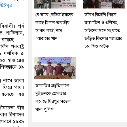
উইঘুর
যে ভাবে ডেভিড ইমনের
অবৈধ বিদেশি পিস্তল,
কাছে মিলল ভারতীয়
ম্যাগাজিন ও গুলিসহ
িবাসী। পূর্ব
আধার কার্ড, নাম
আইনের সঙ্গে সংঘাতে
ত, পাকিস্তান,
‘আজহার খান’
জড়িত কিশোর গ্যাংয়ের
স রয়েছে।
িন পররাষ্ট্র
চার শিশু আটক
ার ১ দশমিক ৫
 ২০ হাজারের
িজস্তানে ৪৯
।
্ন নামে ডাকা
ডাকাতির প্রস্তুতিকালে
য় ফিরে পায়।
দুইজনকে গ্রেফতার
কে এসেছে। এর
করেছে মিরপুর মডেল
বাধীনচেতা বীর
থানা পুলিশ
বার চীনাদের
এ কারণে ১৯৪৯