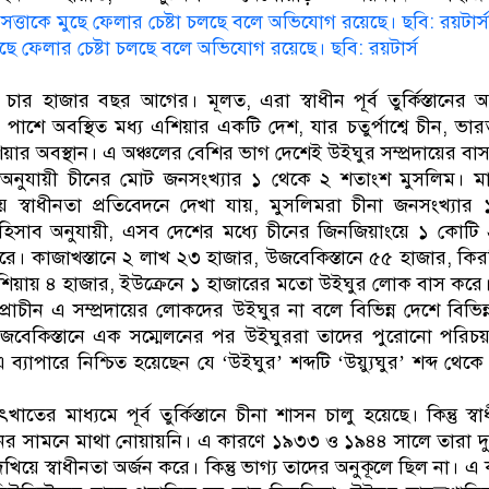
মুছে ফেলার চেষ্টা চলছে বলে অভিযোগ রয়েছে। ছবি: রয়টার্স
ার হাজার বছর আগের। মূলত, এরা স্বাধীন পূর্ব তুর্কিস্তানের অধ
ডের পাশে অবস্থিত মধ্য এশিয়ার একটি দেশ, যার চতুর্পাশ্বে চীন, ভার
শিয়ার অবস্থান। এ অঞ্চলের বেশির ভাগ দেশেই উইঘুর সম্প্রদায়ের বা
ুক অনুযায়ী চীনের মোট জনসংখ্যার ১ থেকে ২ শতাংশ মুসলিম। মার্ক
ধর্মীয় স্বাধীনতা প্রতিবেদনে দেখা যায়, মুসলিমরা চীনা জনসংখ্য
সাব অনুযায়ী, এসব দেশের মধ্যে চীনের জিনজিয়াংয়ে ১ কোটি
 কাজাখস্তানে ২ লাখ ২৩ হাজার, উজবেকিস্তানে ৫৫ হাজার, কিরগ
রাশিয়ায় ৪ হাজার, ইউক্রেনে ১ হাজারের মতো উইঘুর লোক বাস করে
প্রাচীন এ সম্প্রদায়ের লোকদের উইঘুর না বলে বিভিন্ন দেশে বিভিন
বেকিস্তানে এক সম্মেলনের পর উইঘুররা তাদের পুরোনো পরিচ
 ব্যাপারে নিশ্চিত হয়েছেন যে ‘উইঘুর’ শব্দটি ‘উয়্যুঘুর’ শব্দ থে
ৎখাতের মাধ্যমে পূর্ব তুর্কিস্তানে চীনা শাসন চালু হয়েছে। কিন্তু স্
র সামনে মাথা নোয়ায়নি। এ কারণে ১৯৩৩ ও ১৯৪৪ সালে তারা দু
খিয়ে স্বাধীনতা অর্জন করে। কিন্তু ভাগ্য তাদের অনুকূলে ছিল না। 