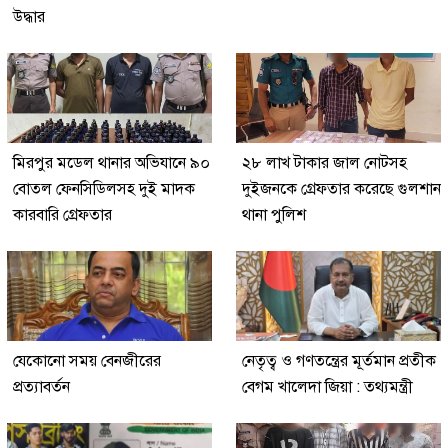
উদ্ধার
মিরপুর মডেল থানার অভিযানে ৯০
২৮ লাখ টাকার জাল নোটসহ
বোতল ফেনসিডিলসহ দুই মাদক
দুইজনকে গ্রেফতার করেছে গুলশান
কারবারি গ্রেফতার
থানা পুলিশ
যেকোনো সময় বেনজীরের
নেতৃত্ব ও গণতন্ত্রের মূর্তমান প্রতীক
প্রত্যাবর্তন
বেগম খালেদা জিয়া : তথ্যমন্ত্রী