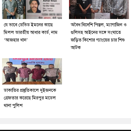
যে ভাবে ডেভিড ইমনের কাছে
অবৈধ বিদেশি পিস্তল, ম্যাগাজিন ও
মিলল ভারতীয় আধার কার্ড, নাম
গুলিসহ আইনের সঙ্গে সংঘাতে
‘আজহার খান’
জড়িত কিশোর গ্যাংয়ের চার শিশু
আটক
ডাকাতির প্রস্তুতিকালে দুইজনকে
গ্রেফতার করেছে মিরপুর মডেল
থানা পুলিশ