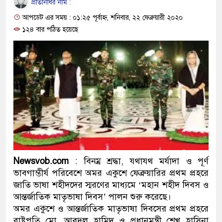
প্রতিনিধির নাম :
প্রধানমন্ত্রী
আপডেট এর সময় : ০১:২৫ পূর্বাহ্ন, শনিবার, ২২ ফেব্রুয়ারী ২০২০
মিরপুর মডেল থানার অভিযানে
১২৪ বার পঠিত হয়েছে
মাদক কারবারি গ্রেফতার
২৮ লাখ টাকার জাল নোটসহ দুই
থানা পুলিশ
যেকোনো সময় বেনজীরের প্রত্যাব
নেতৃত্ব ও গণতন্ত্রের মূর্তমান প্র
যে ভাবে ডেভিড ইমনের কাছে মি
Newsvob.com
: বিনম্র শ্রদ্ধা, যথাযথ মর্যাদা ও পূর্ণ
ভাবগাম্ভীর্য পরিবেশে অমর একুশে ফেব্রুয়ারির প্রথম প্রহরে
‘আজহার খান’
জাতি ভাষা শহীদদের স্মরণের মাধ্যমে ‘মহান শহীদ দিবস ও
অবৈধ বিদেশি পিস্তল, ম্যাগাজি
আন্তর্জাতিক মাতৃভাষা দিবস’ পালন শুরু করেছে।
অমর একুশে ও আন্তর্জাতিক মাতৃভাষা দিবসের প্রথম প্রহরে
জড়িত কিশোর গ্যাংয়ের চার শিশু আট
রাষ্ট্রপতি মো. আবদুল হামিদ ও প্রধানমন্ত্রী শেখ হাসিনা