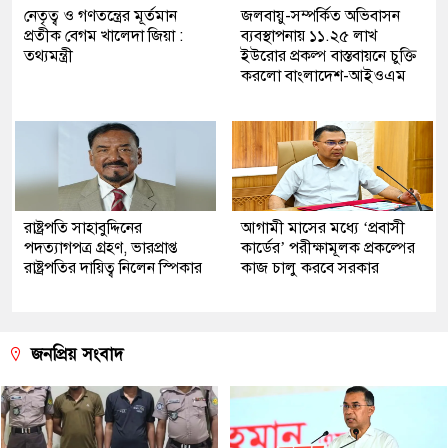
নেতৃত্ব ও গণতন্ত্রের মূর্তমান
জলবায়ু-সম্পর্কিত অভিবাসন
প্রতীক বেগম খালেদা জিয়া :
ব্যবস্থাপনায় ১১.২৫ লাখ
তথ্যমন্ত্রী
ইউরোর প্রকল্প বাস্তবায়নে চুক্তি
করলো বাংলাদেশ-আইওএম
রাষ্ট্রপতি সাহাবুদ্দিনের
আগামী মাসের মধ্যে ‘প্রবাসী
পদত্যাগপত্র গ্রহণ, ভারপ্রাপ্ত
কার্ডের’ পরীক্ষামূলক প্রকল্পের
রাষ্ট্রপতির দায়িত্ব নিলেন স্পিকার
কাজ চালু করবে সরকার
জনপ্রিয় সংবাদ