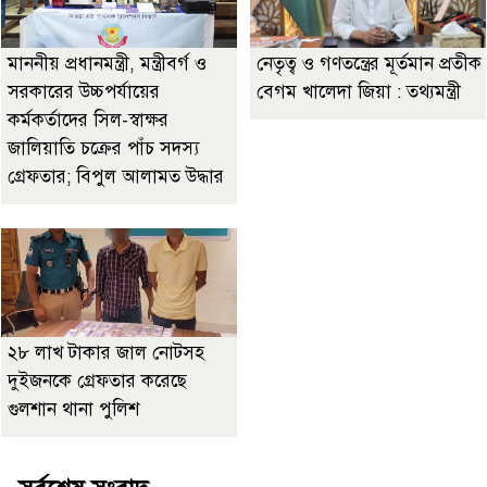
মাননীয় প্রধানমন্ত্রী, মন্ত্রীবর্গ ও
নেতৃত্ব ও গণতন্ত্রের মূর্তমান প্রতীক
সরকারের উচ্চপর্যায়ের
বেগম খালেদা জিয়া : তথ্যমন্ত্রী
কর্মকর্তাদের সিল-স্বাক্ষর
জালিয়াতি চক্রের পাঁচ সদস্য
গ্রেফতার; বিপুল আলামত উদ্ধার
২৮ লাখ টাকার জাল নোটসহ
দুইজনকে গ্রেফতার করেছে
গুলশান থানা পুলিশ