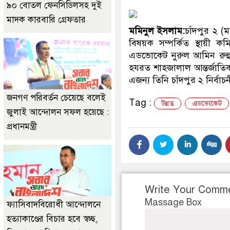
৯০ বোতল ফেনসিডিলসহ দুই
মাদক কারবারি গ্রেফতার
মমিনুল ইসলাম:
চাঁদপুর ২ (
বিষয়ক সম্পর্কিত স্থায়ী
এডভোকেট নুরুল আমিন রুহুল
হযরত শাহজালাল আন্তর্জাতিক
এজন্য তিনি চাঁদপুর ২ নির্ব
জনগণ পরিবর্তন চেয়েছে বলেই
Tag :
উন্নত
এডভোকেট
জুলাই আন্দোলন সফল হয়েছে :
প্রধানমন্ত্রী
Write Your Comm
Massage Box
ফ্যাসিবাদবিরোধী আন্দোলনে
হত্যাকাণ্ডের বিচার হবে স্বচ্ছ,