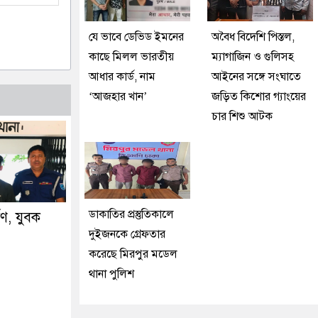
যে ভাবে ডেভিড ইমনের
অবৈধ বিদেশি পিস্তল,
কাছে মিলল ভারতীয়
ম্যাগাজিন ও গুলিসহ
আধার কার্ড, নাম
আইনের সঙ্গে সংঘাতে
‘আজহার খান’
জড়িত কিশোর গ্যাংয়ের
চার শিশু আটক
ডাকাতির প্রস্তুতিকালে
্ষণ, যুবক
দুইজনকে গ্রেফতার
করেছে মিরপুর মডেল
থানা পুলিশ