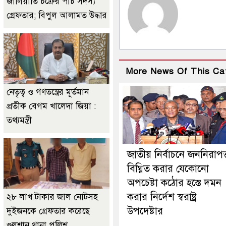
জালিয়াতি চক্রের পাঁচ সদস্য
গ্রেফতার; বিপুল আলামত উদ্ধার
More News Of This Ca
নেতৃত্ব ও গণতন্ত্রের মূর্তমান
প্রতীক বেগম খালেদা জিয়া :
তথ্যমন্ত্রী
জাতীয় নির্বাচনে জননিরাপত্
বিঘ্নিত করার যেকোনো
অপচেষ্টা কঠোর হস্তে দমন
করার নির্দেশ স্বরাষ্ট্র
২৮ লাখ টাকার জাল নোটসহ
উপদেষ্টার
দুইজনকে গ্রেফতার করেছে
গুলশান থানা পুলিশ