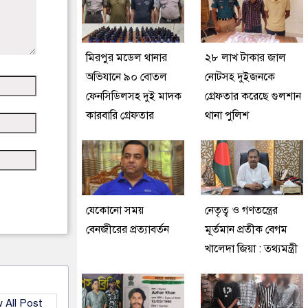
মিরপুর মডেল থানার
২৮ লাখ টাকার জাল
অভিযানে ৯০ বোতল
নোটসহ দুইজনকে
ফেনসিডিলসহ দুই মাদক
গ্রেফতার করেছে গুলশান
কারবারি গ্রেফতার
থানা পুলিশ
যেকোনো সময়
নেতৃত্ব ও গণতন্ত্রের
বেনজীরের প্রত্যাবর্তন
মূর্তমান প্রতীক বেগম
খালেদা জিয়া : তথ্যমন্ত্রী
 All Post