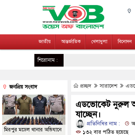
জাতীয়
আন্তর্জাতিক
খেলাধুলা
বিনোদন
শিরোনাম :
প্রচ্ছদ
সারাদেশ
এডভ
জনপ্রিয় সংবাদ
এডভোকেট নুরুল আম
যাচ্ছেন।
প্রতিনিধির নাম :
আপ
মিরপুর মডেল থানার অভিযানে
১৩২ বার পঠিত হয়েছে