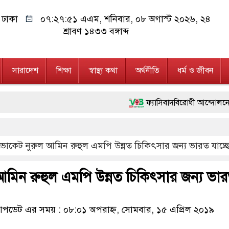
ঢাকা
০৭:২৭:৫২ এএম
, শনিবার, ০৮ অগাস্ট ২০২৬, ২৪
শ্রাবণ ১৪৩৩ বঙ্গাব্দ
সারাদেশ
শিক্ষা
স্বাস্থ্য কথা
অর্থনীতি
ধর্ম ও জীবন
ফ্যাসিবাদবিরোধী আন্দোলনে হত্যাকাণ্ডের বি
মাননীয় প্রধানমন্ত্রী, মন্ত্রীবর্গ ও সরক
োকেট নুরুল আমিন রুহুল এমপি উন্নত চিকিৎসার জন্য ভারত যাচ্ছ
জনগণ পরিবর্তন চেয়েছে বলেই জুলাই আন
২৮ লাখ টাকার জাল নোটসহ দুইজনকে গ
িন রুহুল এমপি উন্নত চিকিৎসার জন্য ভা
নেতৃত্ব ও গণতন্ত্রের মূর্তমান প্রতীক বেগ
ডেট এর সময় : ০৮:০১ অপরাহ্ন, সোমবার, ১৫ এপ্রিল ২০১৯
অবৈধ বিদেশি পিস্তল, ম্যাগাজিন ও গ