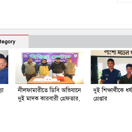
tegory
তা
নীলফামারীতে ডিবি অভিযানে
দুই শিক্ষার্থীকে ধর
দুই মাদক কারবারী গ্রেফতার,
গ্রেপ্তার