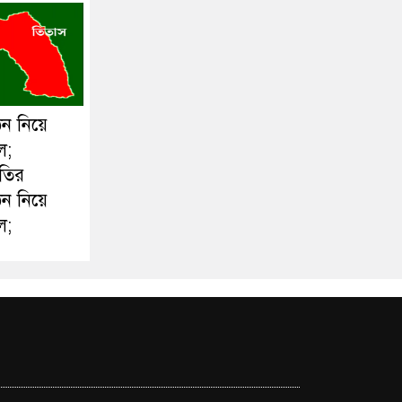
ঠন নিয়ে
ল;
ীতির
ঠন নিয়ে
ল;