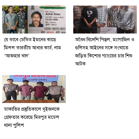
যে ভাবে ডেভিড ইমনের কাছে
অবৈধ বিদেশি পিস্তল, ম্যাগাজিন ও
মিলল ভারতীয় আধার কার্ড, নাম
গুলিসহ আইনের সঙ্গে সংঘাতে
‘আজহার খান’
জড়িত কিশোর গ্যাংয়ের চার শিশু
আটক
ডাকাতির প্রস্তুতিকালে দুইজনকে
গ্রেফতার করেছে মিরপুর মডেল
থানা পুলিশ