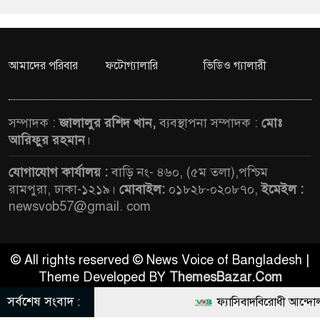
আমাদের পরিবার
ফটোগ্যালারি
ভিডিও গ্যালারী
সম্পাদক :
জালালুর রশিদ খান,
ব্যবস্থাপনা সম্পাদক :
মোঃ
আরিফুর রহমান
।
যোগাযোগ কার্যালয় :
বাড়ি নং- ৪৬০, (৫ম তলা),পশ্চিম
রামপুরা, ঢাকা-১২১৯।
মোবাইল:
০১৮২৮-০২০৮৭০,
ইমেইল :
newsvob57@gmail. com
© All rights reserved © News Voice of Bangladesh |
Theme Developed BY
ThemesBazar.Com
সর্বশেষ সংবাদ :
ফ্যাসিবাদবিরোধী আন্দোলনে হত্