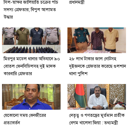
সিল-স্বাক্ষর জালিয়াতি চক্রের পাঁচ
প্রধানমন্ত্রী
সদস্য গ্রেফতার; বিপুল আলামত
উদ্ধার
মিরপুর মডেল থানার অভিযানে ৯০
২৮ লাখ টাকার জাল নোটসহ
বোতল ফেনসিডিলসহ দুই মাদক
দুইজনকে গ্রেফতার করেছে গুলশান
কারবারি গ্রেফতার
থানা পুলিশ
যেকোনো সময় বেনজীরের
নেতৃত্ব ও গণতন্ত্রের মূর্তমান প্রতীক
প্রত্যাবর্তন
বেগম খালেদা জিয়া : তথ্যমন্ত্রী