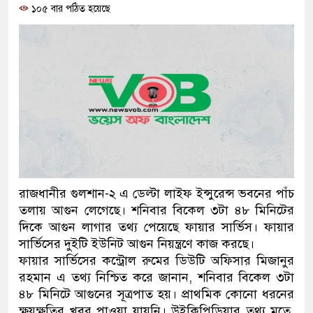
১০৫ বার পঠিত হয়েছে
প্রধানমন্ত্রী
মিরপুর মডেল থানার অভিযান
মাদক কারবারি গ্রেফতার
২৮ লাখ টাকার জাল নোটসহ দু
থানা পুলিশ
যেকোনো সময় বেনজীরের প্রত্যা
নেতৃত্ব ও গণতন্ত্রের মূর্তমান প্
রাজধানীর গুলশান-২ এ ডেল্টা লাইফ ইন্সুরেন্স ভবনের পাঁচ
তলায় আগুন লেগেছে। শনিবার বিকেল ৩টা ৪৮ মিনিটের
যে ভাবে ডেভিড ইমনের কাছে ম
দিকে আগুন লাগার তথ্য পেয়েছে ফায়ার সার্ভিস। ফায়ার
সার্ভিসের দুইটি ইউনিট আগুন নিয়ন্ত্রণে কাজ করছে।
‘আজহার খান’
ফায়ার সার্ভিসের কন্ট্রোল রুমের ডিউটি অফিসার মিজানুর
রহমান এ তথ্য নিশ্চিত করে জানান, শনিবার বিকেল ৩টা
অবৈধ বিদেশি পিস্তল, ম্যাগাজ
৪৮ মিনিটে আগুনের সূত্রপাত হয়। প্রাথমিক কোনো ধরনের
জড়িত কিশোর গ্যাংয়ের চার শিশু আ
ক্ষয়ক্ষতির খবর পাওয়া যায়নি। উইকিপিডিয়ার তথ্য মতে,