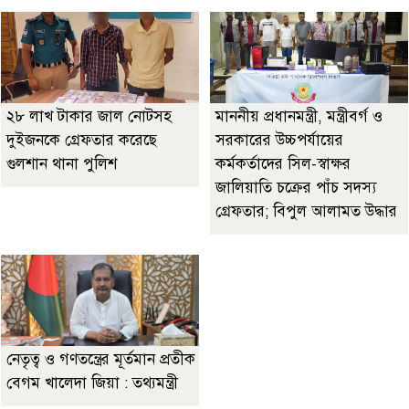
২৮ লাখ টাকার জাল নোটসহ
মাননীয় প্রধানমন্ত্রী, মন্ত্রীবর্গ ও
দুইজনকে গ্রেফতার করেছে
সরকারের উচ্চপর্যায়ের
গুলশান থানা পুলিশ
কর্মকর্তাদের সিল-স্বাক্ষর
জালিয়াতি চক্রের পাঁচ সদস্য
গ্রেফতার; বিপুল আলামত উদ্ধার
নেতৃত্ব ও গণতন্ত্রের মূর্তমান প্রতীক
বেগম খালেদা জিয়া : তথ্যমন্ত্রী