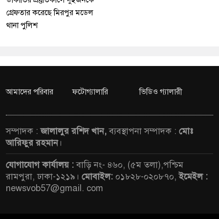
ডাকাতির প্রস্তুতিকালে দুইজনকে
গ্রেফতার করেছে মিরপুর মডেল
থানা পুলিশ
আমাদের পরিবার
ফটোগ্যালারি
ভিডিও গ্যালারী
সম্পাদক :
জালালুর রশিদ খান,
ব্যবস্থাপনা সম্পাদক :
মোঃ
আরিফুর রহমান
।
যোগাযোগ কার্যালয় :
বাড়ি নং- ৪৬০, (৫ম তলা),পশ্চিম
রামপুরা, ঢাকা-১২১৯।
মোবাইল:
০১৮২৮-০২০৮৭০,
ইমেইল :
newsvob57@gmail. com