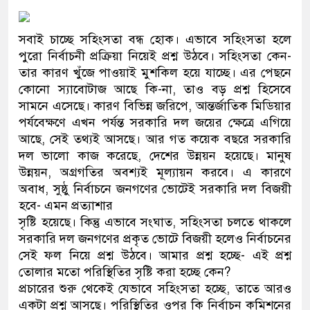
প্রধানমন্ত্রী
সবাই চাচ্ছে সহিংসতা বন্ধ হোক। এভাবে সহিংসতা হলে
মিরপুর মডেল থানার অভিযানে 
পুরো নির্বাচনী প্রক্রিয়া নিয়েই প্রশ্ন উঠবে। সহিংসতা কেন-
মাদক কারবারি গ্রেফতার
তার কারণ খুঁজে পাওয়াই মুশকিল হয়ে যাচ্ছে। এর পেছনে
কোনো স্যাবোটাজ আছে কি-না, তাও বড় প্রশ্ন হিসেবে
২৮ লাখ টাকার জাল নোটসহ দুইজ
সামনে এসেছে। কারণ বিভিন্ন জরিপে, আন্তর্জাতিক মিডিয়ার
পর্যবেক্ষণে এখন পর্যন্ত সরকারি দল জয়ের ক্ষেত্রে এগিয়ে
থানা পুলিশ
আছে, সেই তথ্যই আসছে। আর গত কয়েক বছরে সরকারি
দল ভালো কাজ করেছে, দেশের উন্নয়ন হয়েছে। মানুষ
যেকোনো সময় বেনজীরের প্রত্যাবর
উন্নয়ন, অগ্রগতির অবশ্যই মূল্যায়ন করবে। এ কারণে
নেতৃত্ব ও গণতন্ত্রের মূর্তমান প্রত
অবাধ, সুষ্ঠু নির্বাচনে জনগণের ভোটেই সরকারি দল বিজয়ী
হবে- এমন প্রত্যাশার
যে ভাবে ডেভিড ইমনের কাছে মিল
সৃষ্টি হয়েছে। কিন্তু এভাবে সংঘাত, সহিংসতা চলতে থাকলে
সরকারি দল জনগণের প্রকৃত ভোটে বিজয়ী হলেও নির্বাচনের
‘আজহার খান’
সেই ফল নিয়ে প্রশ্ন উঠবে। আমার প্রশ্ন হচ্ছে- এই প্রশ্ন
তোলার মতো পরিস্থিতির সৃষ্টি করা হচ্ছে কেন?
অবৈধ বিদেশি পিস্তল, ম্যাগাজিন
প্রচারের শুরু থেকেই যেভাবে সহিংসতা হচ্ছে, তাতে আরও
জড়িত কিশোর গ্যাংয়ের চার শিশু আটক
একটা প্রশ্ন আসছে। পরিস্থিতির ওপর কি নির্বাচন কমিশনের