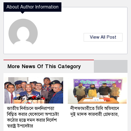
About Author Information
View All Post
More News Of This Category
জাতীয় নির্বাচনে জননিরাপত্তা
নীলফামারীতে ডিবি অভিযানে
বিঘ্নিত করার যেকোনো অপচেষ্টা
দুই মাদক কারবারী গ্রেফতার,
কঠোর হস্তে দমন করার নির্দেশ
স্বরাষ্ট্র উপদেষ্টার