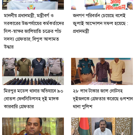
মাননীয় প্রধানমন্ত্রী, মন্ত্রীবর্গ ও
জনগণ পরিবর্তন চেয়েছে বলেই
সরকারের উচ্চপর্যায়ের কর্মকর্তাদের
জুলাই আন্দোলন সফল হয়েছে :
সিল-স্বাক্ষর জালিয়াতি চক্রের পাঁচ
প্রধানমন্ত্রী
সদস্য গ্রেফতার; বিপুল আলামত
উদ্ধার
মিরপুর মডেল থানার অভিযানে ৯০
২৮ লাখ টাকার জাল নোটসহ
বোতল ফেনসিডিলসহ দুই মাদক
দুইজনকে গ্রেফতার করেছে গুলশান
কারবারি গ্রেফতার
থানা পুলিশ