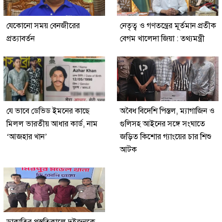
যেকোনো সময় বেনজীরের
নেতৃত্ব ও গণতন্ত্রের মূর্তমান প্রতীক
প্রত্যাবর্তন
বেগম খালেদা জিয়া : তথ্যমন্ত্রী
যে ভাবে ডেভিড ইমনের কাছে
অবৈধ বিদেশি পিস্তল, ম্যাগাজিন ও
মিলল ভারতীয় আধার কার্ড, নাম
গুলিসহ আইনের সঙ্গে সংঘাতে
‘আজহার খান’
জড়িত কিশোর গ্যাংয়ের চার শিশু
আটক