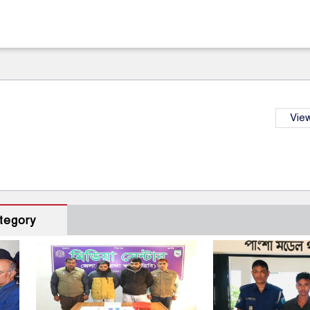
View
tegory