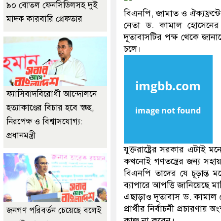
৯০ বোতল ফেনসিডিলসহ দুই
বিএনপি, জামাত ও ঐক্যফ্রন্টের
মাদক কারবারি গ্রেফতার
নেতা ড. কামাল হোসেনের 
দূতাবাসটির পক্ষ থেকে জানানো 
চলে।
ফ্যাসিবাদবিরোধী আন্দোলনে
হত্যাকাণ্ডের বিচার হবে স্বচ্ছ,
নিরপেক্ষ ও বিশ্বাসযোগ্য:
প্রধানমন্ত্রী
যুক্তরাষ্ট্রের সরকার এটাই মন
কখনোই গণতন্ত্রের জন্য সহায়
বিএনপি তাদের যে চূড়ান্ত মন
ব্যাপারে আপত্তি জানিয়েছে মার
এছাড়াও দূতাবাস ড. কামাল 
প্রার্থীর নির্বাচনী প্রচারণা
জনগণ পরিবর্তন চেয়েছে বলেই
কাজ না করেন।