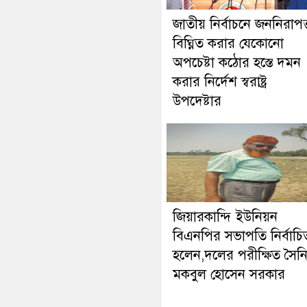
জাতীয় নির্বাচনে জননিরাপত্
বিঘ্নিত করার যেকোনো
অপচেষ্টা কঠোর হস্তে দমন
করার নির্দেশ স্বরাষ্ট্র
উপদেষ্টার
জিয়ারকান্দি ইউনিয়ন
বিএনপির সভাপতি নির্বাচি
হলেন,দলের পরীক্ষিত সৈন
মকবুল হোসেন সরকার