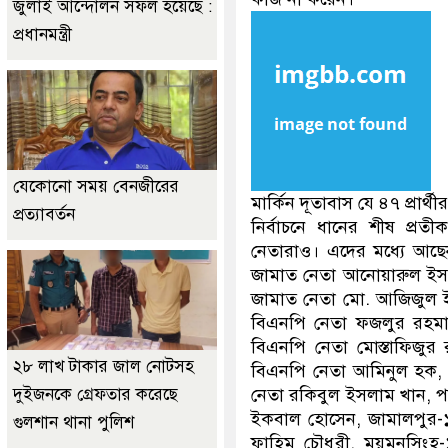
জুলাই আন্দোলন সফল হয়েছে :
প্রধানমন্ত্রী
যেকোনো সময় বেনজীরের
মার্কিন দূতাবাস যে ৪৭ প্রার্
প্রত্যাবর্তন
নির্বাচনে ধানের শীষ প্র
নেতারাও। এদের মধ্যে আছে
জামাত নেতা আনোয়ারুল ইস
জামাত নেতা মো. আজিজুল ই
বিএনপি নেতা ফজলুর রহমান
বিএনপি নেতা মোস্তাফিজু
২৮ লাখ টাকার জাল নোটসহ
বিএনপি নেতা আমিনুল হক, 
দুইজনকে গ্রেফতার করেছে
নেতা রকিবুল ইসলাম খান, 
ইকবাল হোসেন, জামালপুর-১
গুলশান থানা পুলিশ
ফাহিম চৌধুরী, ময়মনসিং