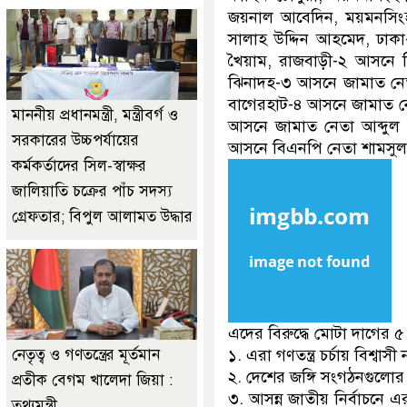
জয়নাল আবেদিন, ময়মনসিংহ
সালাহ উদ্দিন আহমেদ, ঢাক
খৈয়াম, রাজবাড়ী-২ আসনে 
ঝিনাদহ-৩ আসনে জামাত নেত
বাগেরহাট-৪ আসনে জামাত নে
মাননীয় প্রধানমন্ত্রী, মন্ত্রীবর্গ ও
আসনে জামাত নেতা আব্দুল খ
সরকারের উচ্চপর্যায়ের
আসনে বিএনপি নেতা শামসুল 
কর্মকর্তাদের সিল-স্বাক্ষর
জালিয়াতি চক্রের পাঁচ সদস্য
গ্রেফতার; বিপুল আলামত উদ্ধার
এদের বিরুদ্ধে মোটা দাগের 
নেতৃত্ব ও গণতন্ত্রের মূর্তমান
১. এরা গণতন্ত্র চর্চায় বিশ্বাসী 
২. দেশের জঙ্গি সংগঠনগুলোর স
প্রতীক বেগম খালেদা জিয়া :
৩. আসন্ন জাতীয় নির্বাচনে এ
তথ্যমন্ত্রী