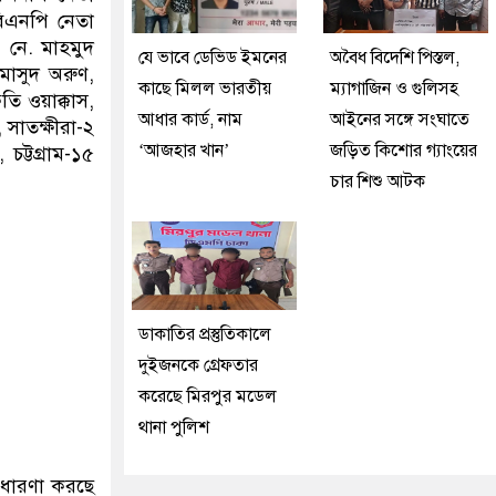
িএনপি নেতা
 নে. মাহমুদ
যে ভাবে ডেভিড ইমনের
অবৈধ বিদেশি পিস্তল,
াসুদ অরুণ,
কাছে মিলল ভারতীয়
ম্যাগাজিন ও গুলিসহ
ি ওয়াক্কাস,
আধার কার্ড, নাম
আইনের সঙ্গে সংঘাতে
সাতক্ষীরা-২
‘আজহার খান’
জড়িত কিশোর গ্যাংয়ের
ট্টগ্রাম-১৫
চার শিশু আটক
ডাকাতির প্রস্তুতিকালে
দুইজনকে গ্রেফতার
করেছে মিরপুর মডেল
থানা পুলিশ
ে ধারণা করছে