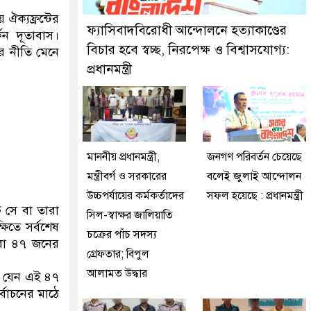
 করেছে মিরপুর মডেল থানা পুলিশ
 ঐক্যফ্রন্টের
ফ্যাসিবাদবিরোধী আন্দোলনে হত্যাকাণ্ডের
ন দূতাবাস।
বিচার হবে স্বচ্ছ, নিরপেক্ষ ও বিশ্বাসযোগ্য:
সের নীতি মেনে
প্রধানমন্ত্রী
মাননীয় প্রধানমন্ত্রী,
জনগণ পরিবর্তন চেয়েছে
মন্ত্রীবর্গ ও সরকারের
বলেই জুলাই আন্দোলন
উচ্চপর্যায়ের কর্মকর্তাদের
সফল হয়েছে : প্রধানমন্ত্রী
্ত সে বা তারা
সিল-স্বাক্ষর জালিয়াতি
ষিতে সর্বশেষ
চক্রের পাঁচ সদস্য
 করা ৪৭ জনের
গ্রেফতার; বিপুল
আলামত উদ্ধার
ি যেন এই ৪৭
র্বাচনের মাঠে