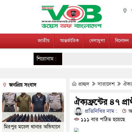
জাতীয়
আন্তর্জাতিক
খেলাধুলা
বিনোদন
শিরোনাম :
প্রচ্ছদ
সারাদেশ
ঐক্যফ
জনপ্রিয় সংবাদ
ঐক্যফ্রন্টের ৪৭ প্রার্
প্রতিনিধির নাম :
আপ
১১১ বার পঠিত হয়েছে
মিরপুর মডেল থানার অভিযানে