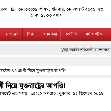
ঢাকা
০৮:৩৩:৩১ পিএম
, শনিবার, ০৮ অগাস্ট ২০২৬, ২৩
শ্রাবণ ১৪৩৩ বঙ্গাব্দ
সারাদেশ
শিক্ষা
স্বাস্থ্য কথা
অর্থনীতি
ধর্ম ও জীবন
ফ্যাসিবাদবিরোধী আন্দোলনে হত্যাকাণ্ডের বিচার
মাননীয় প্রধানমন্ত্রী, মন্ত্রীবর্গ ও সরকারের
্রন্টের ৪৭ প্রার্থী নিয়ে যুক্তরাষ্ট্রের আপত্তি!
জনগণ পরিবর্তন চেয়েছে বলেই জুলাই আন্দো
২৮ লাখ টাকার জাল নোটসহ দুইজনকে গ্রে
থী নিয়ে যুক্তরাষ্ট্রের আপত্তি!
নেতৃত্ব ও গণতন্ত্রের মূর্তমান প্রতীক বেগম খা
ডেট এর সময় : ০৫:২২ অপরাহ্ন, বুধবার, ১২ ডিসেম্বর ২০১৮
অবৈধ বিদেশি পিস্তল, ম্যাগাজিন ও গুলিস