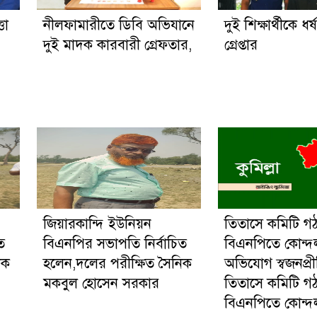
তা
নীলফামারীতে ডিবি অভিযানে
দুই শিক্ষার্থীকে ধর
দুই মাদক কারবারী গ্রেফতার,
গ্রেপ্তার
জিয়ারকান্দি ইউনিয়ন
তিতাসে কমিটি গ
ত
বিএনপির সভাপতি নির্বাচিত
বিএনপিতে কোন্দ
িক
হলেন,দলের পরীক্ষিত সৈনিক
অভিযোগ স্বজনপ্র
মকবুল হোসেন সরকার
তিতাসে কমিটি গ
বিএনপিতে কোন্দ