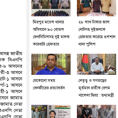
মিরপুর মডেল থানার
২৮ লাখ টাকার জাল
অভিযানে ৯০ বোতল
নোটসহ দুইজনকে
ফেনসিডিলসহ দুই মাদক
গ্রেফতার করেছে গুলশান
কারবারি গ্রেফতার
থানা পুলিশ
। আসন্ন জাতীয়
অনেক বিএনপি
পুর-৬ আসনের
ারী-৩ আসনে
রহাট-১ আসনে
যেকোনো সময়
নেতৃত্ব ও গণতন্ত্রের
ওগাঁ-১ আসনে
বেনজীরের প্রত্যাবর্তন
মূর্তমান প্রতীক বেগম
াহী-১ আসনে
খালেদা জিয়া : তথ্যমন্ত্রী
 আসনে জামাত
 জামাত নেতা
বিএনপি নেতা
িএনপি নেতা