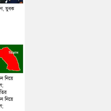
্ষণ, যুবক
ঠন নিয়ে
ল;
ীতির
ঠন নিয়ে
ল;