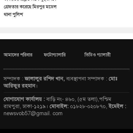
গ্রেফতার করেছে মিরপুর মডেল
থানা পুলিশ
আমাদের পরিবার
ফটোগ্যালারি
ভিডিও গ্যালারী
সম্পাদক :
জালালুর রশিদ খান,
ব্যবস্থাপনা সম্পাদক :
মোঃ
আরিফুর রহমান
।
যোগাযোগ কার্যালয় :
বাড়ি নং- ৪৬০, (৫ম তলা),পশ্চিম
রামপুরা, ঢাকা-১২১৯।
মোবাইল:
০১৮২৮-০২০৮৭০,
ইমেইল :
newsvob57@gmail. com