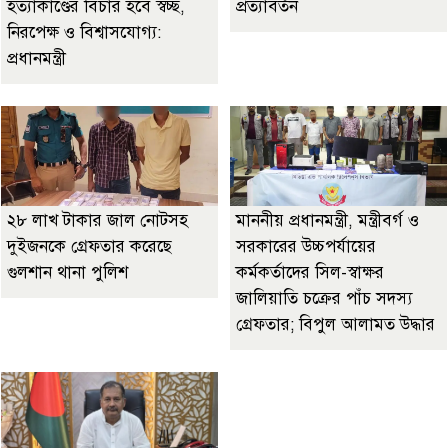
হত্যাকাণ্ডের বিচার হবে স্বচ্ছ,
প্রত্যাবর্তন
নিরপেক্ষ ও বিশ্বাসযোগ্য:
প্রধানমন্ত্রী
২৮ লাখ টাকার জাল নোটসহ
মাননীয় প্রধানমন্ত্রী, মন্ত্রীবর্গ ও
দুইজনকে গ্রেফতার করেছে
সরকারের উচ্চপর্যায়ের
গুলশান থানা পুলিশ
কর্মকর্তাদের সিল-স্বাক্ষর
জালিয়াতি চক্রের পাঁচ সদস্য
গ্রেফতার; বিপুল আলামত উদ্ধার