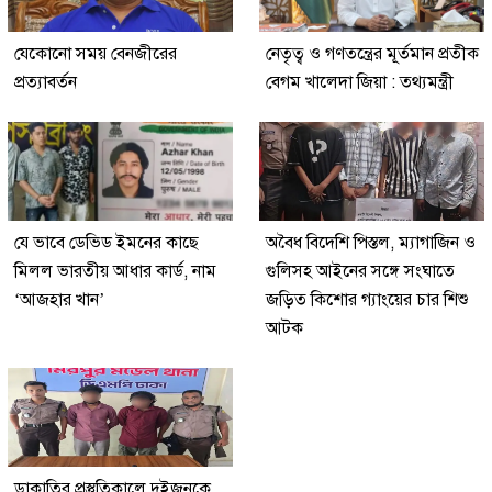
যেকোনো সময় বেনজীরের
নেতৃত্ব ও গণতন্ত্রের মূর্তমান প্রতীক
প্রত্যাবর্তন
বেগম খালেদা জিয়া : তথ্যমন্ত্রী
যে ভাবে ডেভিড ইমনের কাছে
অবৈধ বিদেশি পিস্তল, ম্যাগাজিন ও
মিলল ভারতীয় আধার কার্ড, নাম
গুলিসহ আইনের সঙ্গে সংঘাতে
‘আজহার খান’
জড়িত কিশোর গ্যাংয়ের চার শিশু
আটক
ডাকাতির প্রস্তুতিকালে দুইজনকে