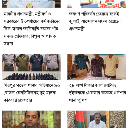
মাননীয় প্রধানমন্ত্রী, মন্ত্রীবর্গ ও
জনগণ পরিবর্তন চেয়েছে বলেই
সরকারের উচ্চপর্যায়ের কর্মকর্তাদের
জুলাই আন্দোলন সফল হয়েছে :
সিল-স্বাক্ষর জালিয়াতি চক্রের পাঁচ
প্রধানমন্ত্রী
সদস্য গ্রেফতার; বিপুল আলামত
উদ্ধার
মিরপুর মডেল থানার অভিযানে ৯০
২৮ লাখ টাকার জাল নোটসহ
বোতল ফেনসিডিলসহ দুই মাদক
দুইজনকে গ্রেফতার করেছে গুলশান
কারবারি গ্রেফতার
থানা পুলিশ