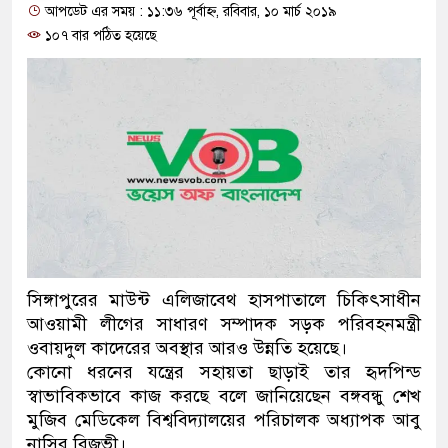
আপডেট এর সময় : ১১:৩৬ পূর্বাহ্ন, রবিবার, ১০ মার্চ ২০১৯
প্রধানমন্ত্রী
১০৭ বার পঠিত হয়েছে
মিরপুর মডেল থানার অভিযানে 
মাদক কারবারি গ্রেফতার
২৮ লাখ টাকার জাল নোটসহ দুই
থানা পুলিশ
যেকোনো সময় বেনজীরের প্রত্যাব
নেতৃত্ব ও গণতন্ত্রের মূর্তমান প্রত
সিঙ্গাপুরের মাউন্ট এলিজাবেথ হাসপাতালে চিকিৎসাধীন
যে ভাবে ডেভিড ইমনের কাছে মি
আওয়ামী লীগের সাধারণ সম্পাদক সড়ক পরিবহনমন্ত্রী
ওবায়দুল কাদেরের অবস্থার আরও উন্নতি হয়েছে।
‘আজহার খান’
কোনো ধরনের যন্ত্রের সহায়তা ছাড়াই তার হৃদপিন্ড
স্বাভাবিকভাবে কাজ করছে বলে জানিয়েছেন বঙ্গবন্ধু শেখ
অবৈধ বিদেশি পিস্তল, ম্যাগাজিন
মুজিব মেডিকেল বিশ্ববিদ্যালয়ের পরিচালক অধ্যাপক আবু
জড়িত কিশোর গ্যাংয়ের চার শিশু আট
নাসির রিজভী।