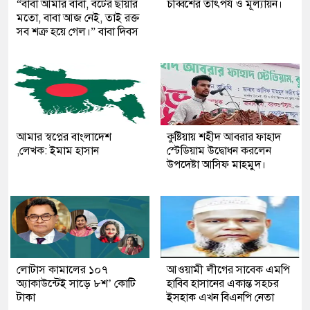
“বাবা আমার বাবা, বটের ছায়ার
চব্বিশের তাৎপর্য ও মূল্যায়ন।
মতো, বাবা আজ নেই, তাই রক্ত
সব শত্রু হয়ে গেল।” বাবা দিবস
আমার স্বপ্নের বাংলাদেশ
কুষ্টিয়ায় শহীদ আবরার ফাহাদ
,লেখক: ইমাম হাসান
স্টেডিয়াম উদ্বোধন করলেন
উপদেষ্টা আসিফ মাহমুদ।
লোটাস কামালের ১০৭
আওয়ামী লীগের সাবেক এমপি
অ্যাকাউন্টেই সাড়ে ৮শ’ কোটি
হাবিব হাসানের একান্ত সহচর
টাকা
ইসহাক এখন বিএনপি নেতা