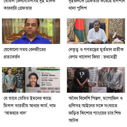
বোতল ফেনসিডিলসহ দুই মাদক
দুইজনকে গ্রেফতার করেছে গুলশান
কারবারি গ্রেফতার
থানা পুলিশ
যেকোনো সময় বেনজীরের
নেতৃত্ব ও গণতন্ত্রের মূর্তমান প্রতীক
প্রত্যাবর্তন
বেগম খালেদা জিয়া : তথ্যমন্ত্রী
যে ভাবে ডেভিড ইমনের কাছে
অবৈধ বিদেশি পিস্তল, ম্যাগাজিন ও
মিলল ভারতীয় আধার কার্ড, নাম
গুলিসহ আইনের সঙ্গে সংঘাতে
‘আজহার খান’
জড়িত কিশোর গ্যাংয়ের চার শিশু
আটক