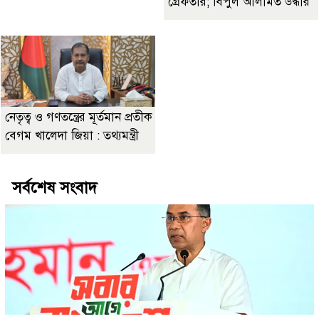
গ্রেফতার; বিপুল আলামত উদ্ধার
নেতৃত্ব ও গণতন্ত্রের মূর্তমান প্রতীক
বেগম খালেদা জিয়া : তথ্যমন্ত্রী
সর্বশেষ সংবাদ