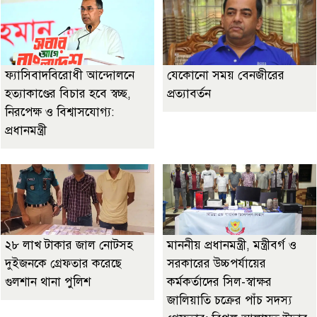
ফ্যাসিবাদবিরোধী আন্দোলনে
যেকোনো সময় বেনজীরের
হত্যাকাণ্ডের বিচার হবে স্বচ্ছ,
প্রত্যাবর্তন
নিরপেক্ষ ও বিশ্বাসযোগ্য:
প্রধানমন্ত্রী
২৮ লাখ টাকার জাল নোটসহ
মাননীয় প্রধানমন্ত্রী, মন্ত্রীবর্গ ও
দুইজনকে গ্রেফতার করেছে
সরকারের উচ্চপর্যায়ের
গুলশান থানা পুলিশ
কর্মকর্তাদের সিল-স্বাক্ষর
জালিয়াতি চক্রের পাঁচ সদস্য