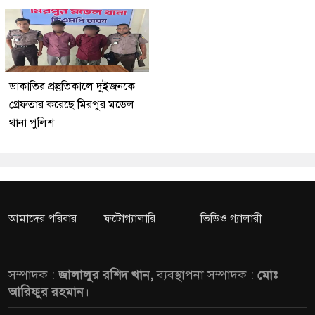
ডাকাতির প্রস্তুতিকালে দুইজনকে
গ্রেফতার করেছে মিরপুর মডেল
থানা পুলিশ
আমাদের পরিবার
ফটোগ্যালারি
ভিডিও গ্যালারী
সম্পাদক :
জালালুর রশিদ খান,
ব্যবস্থাপনা সম্পাদক :
মোঃ
আরিফুর রহমান
।