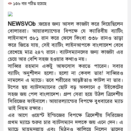
১৩৬ বার পঠিত হয়েছে
প্রধানমন্ত্রী
মিরপুর মডেল থানার অভিযানে ৯০ ব
NEWSVOb
:জয়ের জন্য আসল কাজটা করে দিয়েছিলেন
মাদক কারবারি গ্রেফতার
বোলাররা। আয়ারল্যান্ডের বিপক্ষে যে ক্যারিবীয় ব্যাটিং
লাইনআপ ৩৮১ রান করে ফেলে কিংবা ৩৩৮ রানও তাড়া
২৮ লাখ টাকার জাল নোটসহ দুইজনকে 
করে জিতে যায়, সেই ব্যাটিং লাইনআপকে বাংলাদেশ বেধে
রেখেছে মাত্র ২৪৭ রানে। ব্যাটসম্যানদের জন্য কাজটা এর
থানা পুলিশ
চেয়ে আর বেশি সহজ হওয়ার কথাও নয়।
সাব্বির রহমান একটু আফসোস করতে পারেন। সবার
যেকোনো সময় বেনজীরের প্রত্যাবর্তন
ব্যাটিং অনুশীলন হলো। হলো না কেবল তার! সাব্বিরও
নেতৃত্ব ও গণতন্ত্রের মূর্তমান প্রতীক বেগ
নামলেন এ ম্যাচে। তবে শরীরের আড়ষ্টতাও কাটল না তার।
টপের ছয় ব্যাটসম্যানের ছোট বড় অবদানে ৫ উইকেটের
যে ভাবে ডেভিড ইমনের কাছে মিলল ভা
সহজ জয় পেল বাংলাদেশ। গ্রুপ সেরা হয়ে উঠল ত্রিদেশীয়
সিরিজের ফাইনালে। আয়ারল্যান্ডের বিপক্ষে বুধবারের ম্যাচ
‘আজহার খান’
তাই নিয়ম রক্ষার।
এর আগে ওয়েস্ট ইন্ডিজের বিপক্ষে ত্রিদেশীয় সিরিজের
অবৈধ বিদেশি পিস্তল, ম্যাগাজিন ও গু
প্রথম ম্যাচে শুরুর চার ব্যাটসম্যান দলকে জয় এনে দেন। এ
জড়িত কিশোর গ্যাংয়ের চার শিশু আটক
ম্যাচে মাহমুদুল্লাহ এবং মিঠুনও ঝালিয়ে নিলেন তাদের