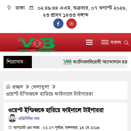
ঢাকা
০২:৪৯:৪৫ এএম
, শুক্রবার, ০৭ অগাস্ট ২০২৬,
২৩ শ্রাবণ ১৪৩৩ বঙ্গাব্দ
সকল
শিরোনাম :
ফ্যাসিবাদবিরোধী আন্দোলনে হত্যাকাণ্ডের
ও বিশ্বাসযোগ্য: প্রধানমন্ত্রী
প্রচ্ছদ
খেলাধুলা
মাননীয় প্রধানমন্ত্রী, মন্ত্রীবর্গ ও সরকার
ওয়েস্ট ইন্ডিজকে হারিয়ে ফাইনালে টাইগাররা
সিল-স্বাক্ষর জালিয়াতি চক্রের পাঁচ সদস্য 
ওয়েস্ট ইন্ডিজকে হারিয়ে ফাইনালে টাইগাররা
উদ্ধার
প্রতিনিধির নাম :
জনগণ পরিবর্তন চেয়েছে বলেই জুলাই
আপডেট এর সময় : ০২:২৭ পূর্বাহ্ন, মঙ্গলবার, ১৪ মে ২০১৯