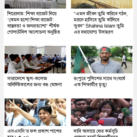
শিরোনাম: শিক্ষা বাজেট নিয়ে
“এমন জীবন তুমি করিবে গঠন,
‘কেমন হলো শিক্ষা বাজেট:
মরনে হাসিবে তুমি কাঁদিবে
বাস্তবতা ও জনপ্রত্যাশা’ শীর্ষক
ভুবন” Shahina Islam তুমি
গোলটেবিল আলোচনা অনুষ্ঠিত
এর যথাযোগ্য উদাহরণ
সারাদেশে স্কুল-কলেজ
রংপুরে পুলিশের সাথে সংঘর্ষে
অনির্দিষ্টকালের জন্য বন্ধ ঘোষণা
এক শিক্ষার্থীর মৃত্যু
এসএসসি’র ফল প্রকাশ:পাশের
দাবি আদায়ে ফের কর্মসূচি