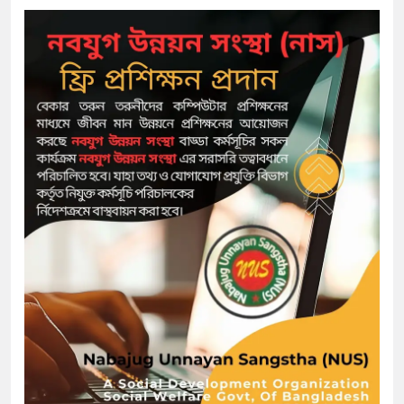
প্রধানমন্ত্রী
মিরপুর মডেল থানার অভিযানে ৯
মাদক কারবারি গ্রেফতার
২৮ লাখ টাকার জাল নোটসহ দুইজ
থানা পুলিশ
যেকোনো সময় বেনজীরের প্রত্যাবর
নেতৃত্ব ও গণতন্ত্রের মূর্তমান প্রতী
যে ভাবে ডেভিড ইমনের কাছে মিল
‘আজহার খান’
অবৈধ বিদেশি পিস্তল, ম্যাগাজিন 
জড়িত কিশোর গ্যাংয়ের চার শিশু আটক