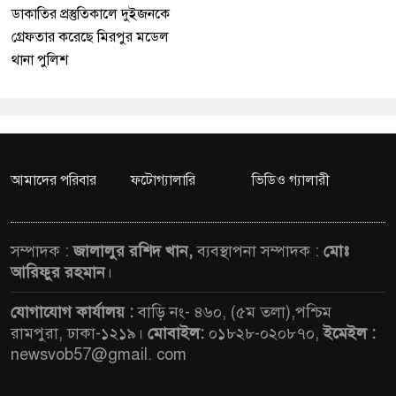
ডাকাতির প্রস্তুতিকালে দুইজনকে
গ্রেফতার করেছে মিরপুর মডেল
থানা পুলিশ
আমাদের পরিবার
ফটোগ্যালারি
ভিডিও গ্যালারী
সম্পাদক :
জালালুর রশিদ খান,
ব্যবস্থাপনা সম্পাদক :
মোঃ
আরিফুর রহমান
।
যোগাযোগ কার্যালয় :
বাড়ি নং- ৪৬০, (৫ম তলা),পশ্চিম
রামপুরা, ঢাকা-১২১৯।
মোবাইল:
০১৮২৮-০২০৮৭০,
ইমেইল :
newsvob57@gmail. com