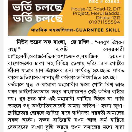
ডাকাতির প্রস্তুতিকালে দুইজনকে 
থানা পুলিশ
নিউস ভয়েস অফ বাংলা, জে রশিদ :
“নবযুগ উন্নয়ন
সংস্থা” একটি বেসরকারী
স্বে”ছসেবী,অরাজনৈতিক,অলাভজনক,সমাজিক উন্নয়ন।
বাংলাদেশের ঢাকা সহ বিভিন্ন তেলায় দরিদ্র জন গোষ্টির
জীবন যাত্রার মান উন্নয়নের জন্য কার্যরত্ব হয়েছে।এ যাবত
কালে প্রতিষ্ঠানের নানামুখী কর্মকান্ডে নিয়োজিত হয়েছে।
বর্তমানে যুদ্ধ ও করোনা মহামারীর ফলে গোটা বিশ্ব আজ
যখন অর্থনৈতিকভাবে ভঙ্গুর বাংলাদেশও সেই ক্ষতির বাইরে
নয়। খুব দ্রুত যদি এই মহামারী কাটিয়ে উঠতে না পারি
তাহলে শুধু অর্থনৈতিকভাবেই আমরা ক্ষতিগ্র¯’ হবনা ক্ষুধা-
দ্রারিদ্রতার ছোবলে হারিয়ে যাবে স্বাধীনতা পরবর্তী আমাদের
সকল অর্জন। সক্ষম ব্যক্তিরাই যখন আজ কর্ম হারিয়ে
বেকারদের সংখ্যা বৃদ্ধি করছে তখন সমাজের মধ্যে যারা