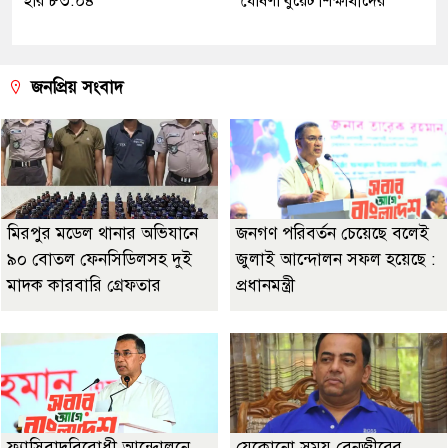
হার ৮৩.০৪
ঘোষণা বুয়েট শিক্ষার্থীদের
জনপ্রিয় সংবাদ
মিরপুর মডেল থানার অভিযানে
জনগণ পরিবর্তন চেয়েছে বলেই
৯০ বোতল ফেনসিডিলসহ দুই
জুলাই আন্দোলন সফল হয়েছে :
মাদক কারবারি গ্রেফতার
প্রধানমন্ত্রী
ফ্যাসিবাদবিরোধী আন্দোলনে
যেকোনো সময় বেনজীরের