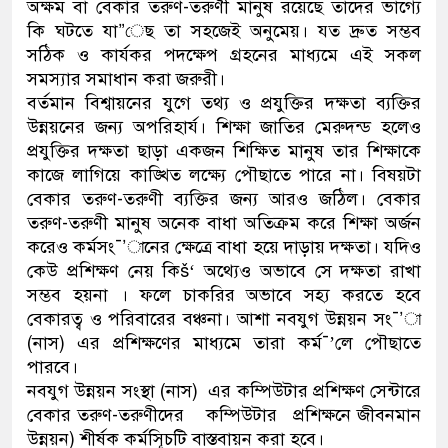
অক্ষম বা বেকার তরুণ-তরুণী মানুষ রয়েছে তাদের ভাগ্যে
কি ঘটতে যা”েছ তা সহজেই অনুমেয়। যত দ্রুত সম্ভব
সঠিক ও কার্যকর পদক্ষেপ গ্রহনের মাধ্যমে এই সকল
সমস্যার সমাধান করা জরুরী।
বর্তমান বিশ্বায়নের যুগে তথ্য ও প্রযুক্তির দক্ষতা ব্যক্তির
উন্নয়নের জন্য অপরিহার্য। শিক্ষা জাতির মেরুদন্ড হলেও
প্রযুক্তির দক্ষতা ছাড়া একজন শিক্ষিত মানুষ তার শিক্ষাকে
কাজে লাগিয়ে কাঙ্খিত লক্ষ্যে পৌছাতে পারে না। বিষয়টা
বেকার তরুণ-তরুণী ব্যক্তির জন্য আরও জঠিল। বেকার
তরুণ-তরুণী মানুষ অনেক বাধা অতিক্রম করে শিক্ষা অর্জন
করেও কর্মসং¯’ানের ক্ষেত্রে বাধা হয়ে দাড়ায় দক্ষতা। যদিও
কেউ প্রশিক্ষণ নেয় কিš‘ অথ্যেও অভাবে সে দক্ষতা রাখা
সম্ভব হয়না । ফলে চাকরির অভাবে সহ্য করতে হবে
বেকারত্ব ও পরিবারের বঞ্চনা। আশা নবযুগ উন্নয়ন সং¯’া
(নাস) এর প্রশিক্ষণের মাধ্যমে তারা কর্ম¯’লে পৌছাতে
পারবে।
নবযুগ উন্নয়ন সংস্থা (নাস) এর কম্পিউটার প্রশিক্ষণ সেন্টারে
বেকার তরুণ-তরুণীদের কম্পিউটার প্রশিক্ষনে জীবনমান
উন্নয়ন) শীর্ষক কর্মসূিচটি বাস্তবায়ন করা হবে।