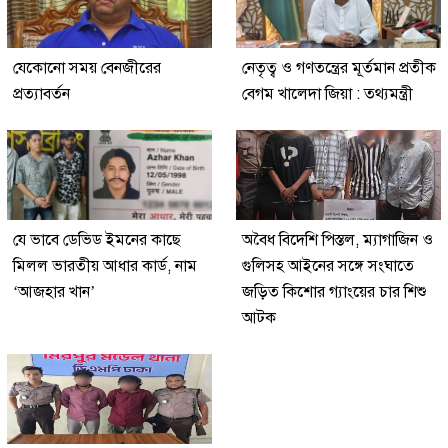
যেকোনো সময় বেনজীরের
নেতৃত্ব ও গণতন্ত্রের মূর্তমান প্রতীক
প্রত্যাবর্তন
বেগম খালেদা জিয়া : তথ্যমন্ত্রী
যে ভাবে ডেভিড ইমনের কাছে
অবৈধ বিদেশি পিস্তল, ম্যাগাজিন ও
মিলল ভারতীয় আধার কার্ড, নাম
গুলিসহ আইনের সঙ্গে সংঘাতে
‘আজহার খান’
জড়িত কিশোর গ্যাংয়ের চার শিশু
আটক