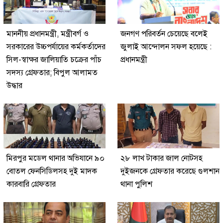
মাননীয় প্রধানমন্ত্রী, মন্ত্রীবর্গ ও
জনগণ পরিবর্তন চেয়েছে বলেই
সরকারের উচ্চপর্যায়ের কর্মকর্তাদের
জুলাই আন্দোলন সফল হয়েছে :
সিল-স্বাক্ষর জালিয়াতি চক্রের পাঁচ
প্রধানমন্ত্রী
সদস্য গ্রেফতার; বিপুল আলামত
উদ্ধার
মিরপুর মডেল থানার অভিযানে ৯০
২৮ লাখ টাকার জাল নোটসহ
বোতল ফেনসিডিলসহ দুই মাদক
দুইজনকে গ্রেফতার করেছে গুলশান
কারবারি গ্রেফতার
থানা পুলিশ