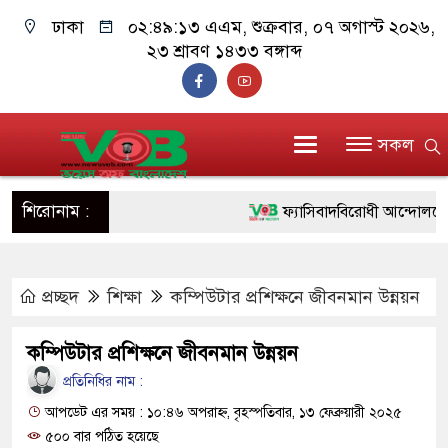
ঢাকা
০২:৪৯:১৪ এএম
, শুক্রবার, ০৭ অগাস্ট ২০২৬,
২৩ শ্রাবণ ১৪৩৩ বঙ্গাব্দ
সকল
শিরোনাম :
ফ্যাসিবাদবিরোধী আন্দোলনে হত্যাকাণ
ও বিশ্বাসযোগ্য: প্রধানমন্ত্রী
প্রচ্ছদ
শিক্ষা
কম্পিউটার প্রশিক্ষনে জীবনমান উন্নয়ন
মাননীয় প্রধানমন্ত্রী, মন্ত্রীবর্গ ও 
সিল-স্বাক্ষর জালিয়াতি চক্রের পাঁচ সদ
কম্পিউটার প্রশিক্ষনে জীবনমান উন্নয়ন
উদ্ধার
প্রতিনিধির নাম :
আপডেট এর সময় : ১০:৪৬ অপরাহ্ন, বৃহস্পতিবার, ১৩ ফেব্রুয়ারী ২০২৫
জনগণ পরিবর্তন চেয়েছে বলেই জ
৫০০ বার পঠিত হয়েছে