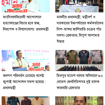
ফ্যাসিবাদবিরোধী আন্দোলনে
মাননীয় প্রধানমন্ত্রী, মন্ত্রীবর্গ ও
হত্যাকাণ্ডের বিচার হবে স্বচ্ছ,
সরকারের উচ্চপর্যায়ের কর্মকর্তাদের
নিরপেক্ষ ও বিশ্বাসযোগ্য: প্রধানমন্ত্রী
সিল-স্বাক্ষর জালিয়াতি চক্রের পাঁচ
সদস্য গ্রেফতার; বিপুল আলামত
উদ্ধার
জনগণ পরিবর্তন চেয়েছে বলেই
মিরপুর মডেল থানার অভিযানে ৯০
জুলাই আন্দোলন সফল হয়েছে :
বোতল ফেনসিডিলসহ দুই মাদক
প্রধানমন্ত্রী
কারবারি গ্রেফতার