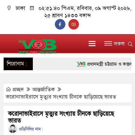
ঢাকা
০২:৫১:৪১ পিএম
, রবিবার, ০৯ অগাস্ট ২০২৬,
২৫ শ্রাবণ ১৪৩৩ বঙ্গাব্দ
সকল
শিরোনাম :
প্রধানমন্ত্রী চট্টগ্রাম ও কক্সবাজা
জুলাই যোদ্ধাদের পাশে প্রধানমন্
প্রচ্ছদ
আন্তর্জাতিক
রিকশা
করোনাভাইরাসে মৃত্যুর সংখ্যায় চীনকে ছাড়িয়েছে ভারত
মানবিক অঙ্গীকার ধারণ করে ড্যা
করোনাভাইরাসে মৃত্যুর সংখ্যায় চীনকে ছাড়িয়েছে
দাঁড়াবে : ডা. জুবাইদা রহমান
ভারত
ফ্যাসিবাদবিরোধী আন্দোলনে হত্যাক
প্রতিনিধির নাম :