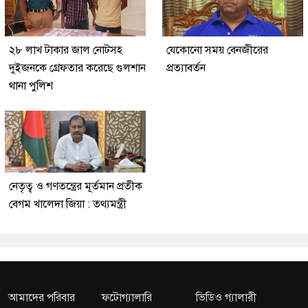
২৮ লাখ টাকার জাল নোটসহ
যেকোনো সময় বেনজীরের
দুইজনকে গ্রেফতার করেছে গুলশান
প্রত্যাবর্তন
থানা পুলিশ
নেতৃত্ব ও গণতন্ত্রের মূর্তমান প্রতীক
বেগম খালেদা জিয়া : তথ্যমন্ত্রী
আমাদের পরিবার
ফটোগ্যালারি
ভিডিও গ্যালারী