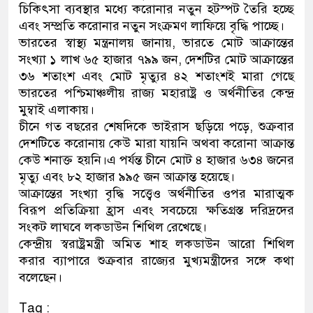
চিকিৎসা ব্যবস্থার মধ্যে করোনার নতুন হটস্পট তৈরি হচ্ছে
নেতৃত্ব ও গণতন্ত্রের মূর্তমান প্রত
এবং সম্প্রতি করোনার নতুন সংক্রমণ লাফিয়ে বৃদ্ধি পাচ্ছে।
ভারতের স্বাস্থ্য মন্ত্রনালয় জানায়, ভারতে মোট আক্রান্তের
সংখ্যা ১ লাখ ৬৫ হাজার ৭৯৯ জন, দেশটির মোট আক্রান্তের
৩৬ শতাংশ এবং মোট মৃত্যুর ৪২ শতাংশই মারা গেছে
ভারতের পশ্চিমাঞ্চলীয় রাজ্য মহারাষ্ট্র ও অর্থনীতির কেন্দ্র
মুম্বাই এলাকায়।
চীনে গত বছরের শেষদিকে ভাইরাস ছড়িয়ে পড়ে, শুক্রবার
দেশটিতে করোনায় কেউ মারা যায়নি অথবা করোনা আক্রান্ত
কেউ শনাক্ত হয়নি।এ পর্যন্ত চীনে মোট ৪ হাজার ৬৩৪ জনের
মৃত্যু এবং ৮২ হাজার ৯৯৫ জন আক্রান্ত হয়েছে।
আক্রান্তের সংখ্যা বৃদ্ধি সত্ত্বেও অর্থনীতির ওপর মারাত্মক
বিরূপ প্রতিক্রিয়া হ্রাস এবং সবচেয়ে ক্ষতিগ্রস্ত দরিদ্রদের
সংকট লাঘবে লকডাউন শিথিল রেখেছে।
কেন্দ্রীয় স্বরাষ্ট্রমন্ত্রী অমিত শাহ লকডাউন আরো শিথিল
করার ব্যাপারে শুক্রবার রাজ্যের মুখ্যমন্ত্রীদের সঙ্গে কথা
বলেছেন।
Tag :