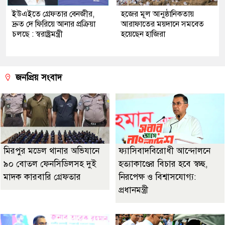
ইউএইতে গ্রেফতার বেনজীর,
হজের মূল আনুষ্ঠানিকতায়
দ্রুত দে ফিরিয়ে আনার প্রক্রিয়া
আরাফাতের ময়দানে সমবেত
চলছে : স্বরাষ্ট্রমন্ত্রী
হয়েছেন হাজিরা
জনপ্রিয় সংবাদ
মিরপুর মডেল থানার অভিযানে
ফ্যাসিবাদবিরোধী আন্দোলনে
৯০ বোতল ফেনসিডিলসহ দুই
হত্যাকাণ্ডের বিচার হবে স্বচ্ছ,
মাদক কারবারি গ্রেফতার
নিরপেক্ষ ও বিশ্বাসযোগ্য:
প্রধানমন্ত্রী