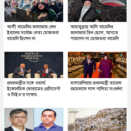
আলী খামেনির জানাজায় কেন
আয়াতুল্লাহ আলি খামেনির
ইরানের সর্বোচ্চ নেতা মোজতবা
জানাজায় তিন ছেলে, আসতে
খামেনি ছিলেন না
পারলেন না মোজতবা খামেনি
প্রধানমন্ত্রীর সঙ্গে ওয়ার্ল্ড
মালয়েশিয়ায় প্রধানমন্ত্রী তারেক
ইকোনমিক ফোরামের প্রেসিডেন্ট
রহমানকে লাল গালিচা সংবর্ধনা
ও সিইও’র সাক্ষাৎ