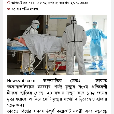
আপডেট এর সময় : ০৮:০২ অপরাহ্ন, শুক্রবার, ২৯ মে ২০২০
ও বিশ্বাসযোগ্য: প্রধানমন্ত্রী
৯১ বার পঠিত হয়েছে
মাননীয় প্রধানমন্ত্রী, মন্ত্রীবর্গ ও
সিল-স্বাক্ষর জালিয়াতি চক্রের পাঁচ স
উদ্ধার
জনগণ পরিবর্তন চেয়েছে বলেই 
প্রধানমন্ত্রী
মিরপুর মডেল থানার অভিযানে 
মাদক কারবারি গ্রেফতার
Newsvob.com আন্তর্জাতিক ডেস্কঃ ভারতে
করোনাভাইরাসে শুক্রবার পর্যন্ত মৃত্যুর সংখ্যা প্রতিবেশী
২৮ লাখ টাকার জাল নোটসহ দুই
চীনকে ছাড়িয়ে গেছে। ২৪ ঘন্টায় নতুন করে ১৭৫ জনের
মৃত্যু হয়েছে, এ নিয়ে মোট মৃত্যুর সংখ্যা দাঁড়িয়েছে ৪ হাজার
থানা পুলিশ
৭০৬ জন।
ভারতে বিশ্বের ঘনবসতিপূর্ণ কয়েকটি নগরী এবং নড়বড়ে
যেকোনো সময় বেনজীরের প্রত্যাব