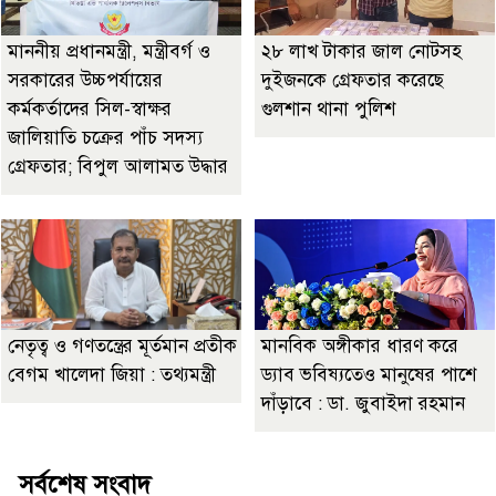
মাননীয় প্রধানমন্ত্রী, মন্ত্রীবর্গ ও
২৮ লাখ টাকার জাল নোটসহ
সরকারের উচ্চপর্যায়ের
দুইজনকে গ্রেফতার করেছে
কর্মকর্তাদের সিল-স্বাক্ষর
গুলশান থানা পুলিশ
জালিয়াতি চক্রের পাঁচ সদস্য
গ্রেফতার; বিপুল আলামত উদ্ধার
নেতৃত্ব ও গণতন্ত্রের মূর্তমান প্রতীক
মানবিক অঙ্গীকার ধারণ করে
বেগম খালেদা জিয়া : তথ্যমন্ত্রী
ড্যাব ভবিষ্যতেও মানুষের পাশে
দাঁড়াবে : ডা. জুবাইদা রহমান
সর্বশেষ সংবাদ