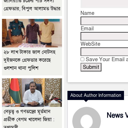
জালিয়াতি চক্রের পাঁচ সদস্য
গ্রেফতার; বিপুল আলামত উদ্ধার
Name
Email
WebSite
২৮ লাখ টাকার জাল নোটসহ
Save Your Email a
দুইজনকে গ্রেফতার করেছে
গুলশান থানা পুলিশ
About Author Information
নেতৃত্ব ও গণতন্ত্রের মূর্তমান
News 
প্রতীক বেগম খালেদা জিয়া :
তথ্যমন্ত্রী