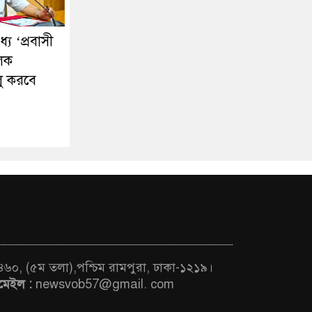
ে ‘প্রবাসী
ূলক
লু করবে
 ৪৬০, (৫ম তলা),পশ্চিম রামপুরা, ঢাকা-১২১৯।
মেইল :
newsvob57@gmail. com