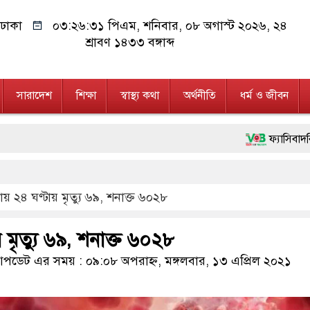
ঢাকা
০৩:২৬:৩২ পিএম
, শনিবার, ০৮ অগাস্ট ২০২৬, ২৪
শ্রাবণ ১৪৩৩ বঙ্গাব্দ
সারাদেশ
শিক্ষা
স্বাস্থ্য কথা
অর্থনীতি
ধর্ম ও জীবন
ফ্যাসিবাদবিরোধী আন্দোলনে হত
মাননীয় প্রধানমন্ত্রী, মন্ত
 ২৪ ঘণ্টায় মৃত্যু ৬৯, শনাক্ত ৬০২৮
জনগণ পরিবর্তন চেয়েছে বল
২৮ লাখ টাকার জাল নোটসহ
মৃত্যু ৬৯, শনাক্ত ৬০২৮
নেতৃত্ব ও গণতন্ত্রের মূর্তম
ডেট এর সময় : ০৯:০৮ অপরাহ্ন, মঙ্গলবার, ১৩ এপ্রিল ২০২১
অবৈধ বিদেশি পিস্তল, ম্য