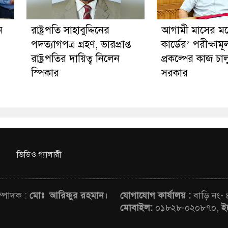
ন
রাষ্ট্রপতি সাহাবুদ্দিনের
আগামী মাসের মধ্য
পদত্যাগপত্র গ্রহণ, ভারপ্রাপ্ত
কার্ডের’ পরীক্ষাম
রাষ্ট্রপতির দায়িত্ব নিলেন
প্রকল্পের কাজ চা
স্পিকার
সরকার
ভিডিও গ্যালারী
সম্পাদক :
মোঃ আরিফুর রহমান
।
যোগাযোগ কার্যালয় :
বাড়ি নং-
মোবাইল:
০১৮২৮-০২০৮৭০,
ই