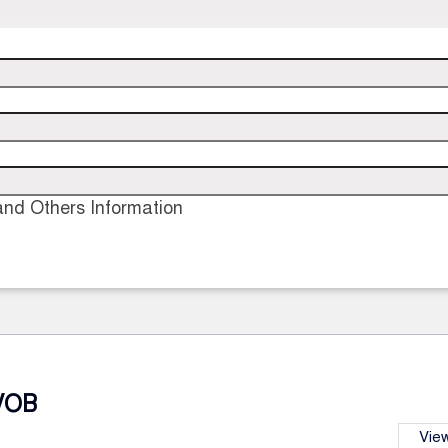
nd Others Information
VOB
View