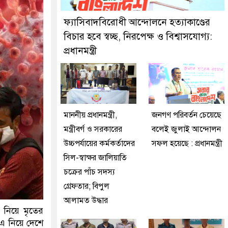
ুইজনকে গ্রেফতার করেছে মিরপুর মডেল থানা পুলিশ
ফ্যাসিবাদবিরোধী আন্দোলনে হত্যাকাণ্ডের
বিচার হবে স্বচ্ছ, নিরপেক্ষ ও বিশ্বাসযোগ্য:
প্রধানমন্ত্রী
মাননীয় প্রধানমন্ত্রী,
জনগণ পরিবর্তন চেয়েছে
মন্ত্রীবর্গ ও সরকারের
বলেই জুলাই আন্দোলন
উচ্চপর্যায়ের কর্মকর্তাদের
সফল হয়েছে : প্রধানমন্ত্রী
সিল-স্বাক্ষর জালিয়াতি
চক্রের পাঁচ সদস্য
গ্রেফতার; বিপুল
আলামত উদ্ধার
নিয়ে মৃতের
এ নিয়ে দেশে