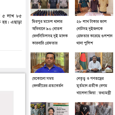
েন ৫ লাখ ৮৫
মিরপুর মডেল থানার
২৮ লাখ টাকার জাল
ত হয়। এছাড়া
অভিযানে ৯০ বোতল
নোটসহ দুইজনকে
ফেনসিডিলসহ দুই মাদক
গ্রেফতার করেছে গুলশান
কারবারি গ্রেফতার
থানা পুলিশ
যেকোনো সময়
নেতৃত্ব ও গণতন্ত্রের
বেনজীরের প্রত্যাবর্তন
মূর্তমান প্রতীক বেগম
খালেদা জিয়া : তথ্যমন্ত্রী