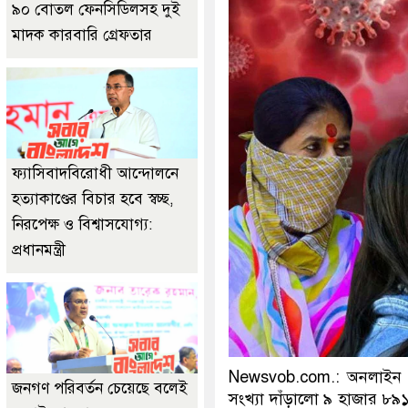
৯০ বোতল ফেনসিডিলসহ দুই
মাদক কারবারি গ্রেফতার
ফ্যাসিবাদবিরোধী আন্দোলনে
হত্যাকাণ্ডের বিচার হবে স্বচ্ছ,
নিরপেক্ষ ও বিশ্বাসযোগ্য:
প্রধানমন্ত্রী
Newsvob.com.: অনলাইন ড
জনগণ পরিবর্তন চেয়েছে বলেই
সংখ্যা দাঁড়ালো ৯ হাজার ৮৯