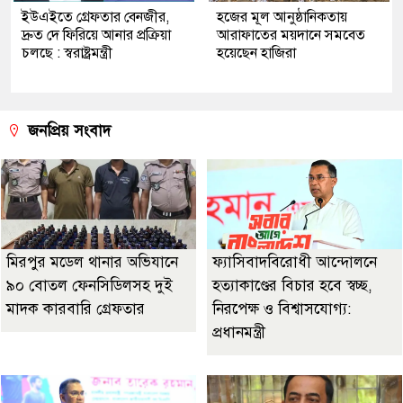
ইউএইতে গ্রেফতার বেনজীর,
হজের মূল আনুষ্ঠানিকতায়
দ্রুত দে ফিরিয়ে আনার প্রক্রিয়া
আরাফাতের ময়দানে সমবেত
চলছে : স্বরাষ্ট্রমন্ত্রী
হয়েছেন হাজিরা
জনপ্রিয় সংবাদ
মিরপুর মডেল থানার অভিযানে
ফ্যাসিবাদবিরোধী আন্দোলনে
৯০ বোতল ফেনসিডিলসহ দুই
হত্যাকাণ্ডের বিচার হবে স্বচ্ছ,
মাদক কারবারি গ্রেফতার
নিরপেক্ষ ও বিশ্বাসযোগ্য:
প্রধানমন্ত্রী