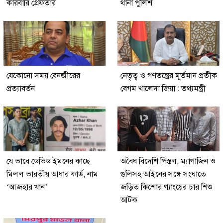
কারবারি গ্রেফতার
থানা পুলিশ
যেকোনো সময় বেনজীরের
নেতৃত্ব ও গণতন্ত্রের মূর্তমান প্রতীক
প্রত্যাবর্তন
বেগম খালেদা জিয়া : তথ্যমন্ত্রী
যে ভাবে ডেভিড ইমনের কাছে
অবৈধ বিদেশি পিস্তল, ম্যাগাজিন ও
মিলল ভারতীয় আধার কার্ড, নাম
গুলিসহ আইনের সঙ্গে সংঘাতে
‘আজহার খান’
জড়িত কিশোর গ্যাংয়ের চার শিশু
আটক