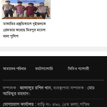
ডাকাতির প্রস্তুতিকালে দুইজনকে
গ্রেফতার করেছে মিরপুর মডেল
থানা পুলিশ
আমাদের পরিবার
ফটোগ্যালারি
ভিডিও গ্যালারী
সম্পাদক :
জালালুর রশিদ খান,
ব্যবস্থাপনা সম্পাদক :
মোঃ
আরিফুর রহমান
।
যোগাযোগ কার্যালয় :
বাড়ি নং- ৪৬০, (৫ম তলা),পশ্চিম