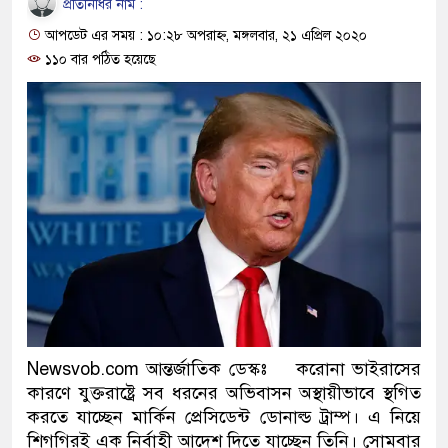
প্রতিনিধির নাম :
প্রধানমন্ত্রী
আপডেট এর সময় : ১০:২৮ অপরাহ্ন, মঙ্গলবার, ২১ এপ্রিল ২০২০
মিরপুর মডেল থানার অভিযানে 
১১০ বার পঠিত হয়েছে
মাদক কারবারি গ্রেফতার
২৮ লাখ টাকার জাল নোটসহ দুই
থানা পুলিশ
যেকোনো সময় বেনজীরের প্রত্যাব
নেতৃত্ব ও গণতন্ত্রের মূর্তমান প্রত
যে ভাবে ডেভিড ইমনের কাছে মি
‘আজহার খান’
Newsvob.com আন্তর্জাতিক ডেস্কঃ করোনা ভাইরাসের
কারণে যুক্তরাষ্ট্রে সব ধরনের অভিবাসন অস্থায়ীভাবে স্থগিত
অবৈধ বিদেশি পিস্তল, ম্যাগাজিন
করতে যাচ্ছেন মার্কিন প্রেসিডেন্ট ডোনাল্ড ট্রাম্প। এ নিয়ে
জড়িত কিশোর গ্যাংয়ের চার শিশু আট
শিগগিরই এক নির্বাহী আদেশ দিতে যাচ্ছেন তিনি। সোমবার