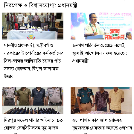
নিরপেক্ষ ও বিশ্বাসযোগ্য: প্রধানমন্ত্রী
মাননীয় প্রধানমন্ত্রী, মন্ত্রীবর্গ ও
জনগণ পরিবর্তন চেয়েছে বলেই
সরকারের উচ্চপর্যায়ের কর্মকর্তাদের
জুলাই আন্দোলন সফল হয়েছে :
সিল-স্বাক্ষর জালিয়াতি চক্রের পাঁচ
প্রধানমন্ত্রী
সদস্য গ্রেফতার; বিপুল আলামত
উদ্ধার
মিরপুর মডেল থানার অভিযানে ৯০
২৮ লাখ টাকার জাল নোটসহ
বোতল ফেনসিডিলসহ দুই মাদক
দুইজনকে গ্রেফতার করেছে গুলশান