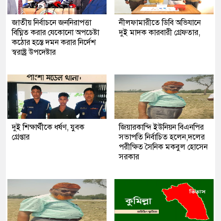
জাতীয় নির্বাচনে জননিরাপত্তা
নীলফামারীতে ডিবি অভিযানে
বিঘ্নিত করার যেকোনো অপচেষ্টা
দুই মাদক কারবারী গ্রেফতার,
কঠোর হস্তে দমন করার নির্দেশ
স্বরাষ্ট্র উপদেষ্টার
দুই শিক্ষার্থীকে ধর্ষণ, যুবক
জিয়ারকান্দি ইউনিয়ন বিএনপির
গ্রেপ্তার
সভাপতি নির্বাচিত হলেন,দলের
পরীক্ষিত সৈনিক মকবুল হোসেন
সরকার