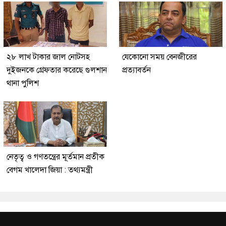
২৮ লাখ টাকার জাল নোটসহ
যেকোনো সময় বেনজীরের
দুইজনকে গ্রেফতার করেছে গুলশান
প্রত্যাবর্তন
থানা পুলিশ
নেতৃত্ব ও গণতন্ত্রের মূর্তমান প্রতীক
বেগম খালেদা জিয়া : তথ্যমন্ত্রী