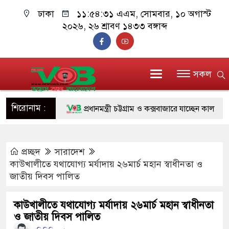
ঢাকা
১১:৫৪:৩১ এএম
, সোমবার, ১০ অগাস্ট
২০২৬, ২৬ শ্রাবণ ১৪৩৩ বঙ্গাব্দ
সকল
শিরোনাম :
প্রধানমন্ত্রী চট্টগ্রাম ও কক্সবাজারে যাচ্ছেন কাল
জুলাই যোদ্ধাদের পাশে প্রধানমন্ত্রী, উপহার দিলেন অট
প্রচ্ছদ
সারাদেশ
রিকশা
কাউখালীতে যথাযোগ্য মর্যাদায় ২৬মার্চ মহান স্বাধীনতা ও
মানবিক অঙ্গীকার ধারণ করে ড্যাব ভবিষ্যতেও মানুষে
জাতীয় দিবস পালিত
দাঁড়াবে : ডা. জুবাইদা রহমান
কাউখালীতে যথাযোগ্য মর্যাদায় ২৬মার্চ মহান স্বাধীনতা
ও জাতীয় দিবস পালিত
ফ্যাসিবাদবিরোধী আন্দোলনে হত্যাকাণ্ডের বিচার হবে স্বচ