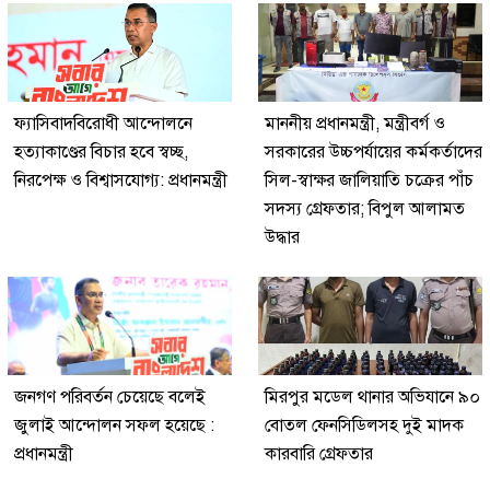
ফ্যাসিবাদবিরোধী আন্দোলনে
মাননীয় প্রধানমন্ত্রী, মন্ত্রীবর্গ ও
হত্যাকাণ্ডের বিচার হবে স্বচ্ছ,
সরকারের উচ্চপর্যায়ের কর্মকর্তাদের
নিরপেক্ষ ও বিশ্বাসযোগ্য: প্রধানমন্ত্রী
সিল-স্বাক্ষর জালিয়াতি চক্রের পাঁচ
সদস্য গ্রেফতার; বিপুল আলামত
উদ্ধার
জনগণ পরিবর্তন চেয়েছে বলেই
মিরপুর মডেল থানার অভিযানে ৯০
জুলাই আন্দোলন সফল হয়েছে :
বোতল ফেনসিডিলসহ দুই মাদক
প্রধানমন্ত্রী
কারবারি গ্রেফতার