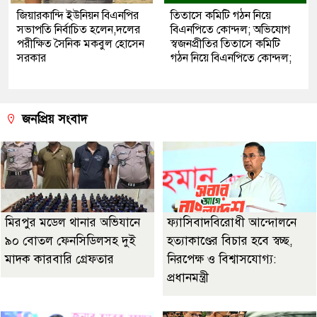
জিয়ারকান্দি ইউনিয়ন বিএনপির
তিতাসে কমিটি গঠন নিয়ে
সভাপতি নির্বাচিত হলেন,দলের
বিএনপিতে কোন্দল; অভিযোগ
পরীক্ষিত সৈনিক মকবুল হোসেন
স্বজনপ্রীতির তিতাসে কমিটি
সরকার
গঠন নিয়ে বিএনপিতে কোন্দল;
জনপ্রিয় সংবাদ
মিরপুর মডেল থানার অভিযানে
ফ্যাসিবাদবিরোধী আন্দোলনে
৯০ বোতল ফেনসিডিলসহ দুই
হত্যাকাণ্ডের বিচার হবে স্বচ্ছ,
মাদক কারবারি গ্রেফতার
নিরপেক্ষ ও বিশ্বাসযোগ্য:
প্রধানমন্ত্রী