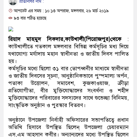
প্রতিনিধির নাম :
ও বিশ্বাসযোগ্য: প্রধানমন্ত্রী
আপডেট এর সময় : ১০:১৩ অপরাহ্ন, মঙ্গলবার, ২৬ মার্চ ২০১৯
মাননীয় প্রধানমন্ত্রী, মন্ত্রীবর্গ ও সরকারের উচ্চপর্যায়ের 
৯৩ বার পঠিত হয়েছে
সিল-স্বাক্ষর জালিয়াতি চক্রের পাঁচ সদস্য গ্রেফতার; বিপুল
রিয়াদ মাহমুদ সিকদার,কাউখালী(পিরোজপুর)থেকে
:
উদ্ধার
কাউখালীতে গতকাল মঙ্গলবার বিভিন্ন কর্মসূচির মধ্য দিয়ে
যথাযোগ্য মর্যাদায় মহান স্বাধীনতা ও জাতীয় দিবস পালিত
জনগণ পরিবর্তন চেয়েছে বলেই জুলাই আন্দোলন সফল
হয়।
কর্মসূচির মধ্যে ছিলো ৩১ বার তোপধ্বনীর মাধ্যমে স্বাধীনতা
প্রধানমন্ত্রী
ও জাতীয় দিবসের সূচনা, আনুষ্ঠানিকভাবে পুস্পমাল্য অর্পন,
মিরপুর মডেল থানার অভিযানে ৯০ বোতল ফেনসিডিল
পতাকা উত্তোলন, সমাবেশ, কুজকাওয়াজ, ক্রীড়া
প্রতিযোগীতা, বীর মুক্তিযোদ্ধাদের সংবর্ধনা ও শহীদ
মাদক কারবারি গ্রেফতার
মুক্তিযোদ্ধাদের পরিবারের সদস্যদের সাথে শুভেচ্ছা বিনিময়,
সাংস্কৃতিক অনুষ্ঠান ও পুরস্কার বিতরণ।
২৮ লাখ টাকার জাল নোটসহ দুইজনকে গ্রেফতার করে
অনুষ্ঠানে উপজেলা নির্বাহী অফিসারের সভাপতিত্বে প্রধান
থানা পুলিশ
অতিথি হিসাবে উপস্থিত ছিলেন্ উপজেলা চেয়ারম্যান
যেকোনো সময় বেনজীরের প্রত্যাবর্তন
এস,এম আহসান কবীর। অন্যান্যদের মধ্যে উপস্থিত ছিলেন