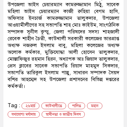
উপজেলা ভাইস চেয়ারম্যান কামরুজ্জামান মিঠু, সাবেক
নেতৃত্ব ও গণতন্ত্রের মূর্তমান প্রতীক বেগম খালেদা জিয়া :
মহিলা ভাইস চেয়ারম্যান কাজী রুহিয়া বেগম হাসি,
অফিসার ইনচার্জ কামরুজ্জামান তালুকদার, উপজেলা
আওয়ামীলীগের সহ সভাপতি শাহ মোঃ কাইউম, সাংগঠনিক
সম্পাদক সুনীল কুন্ডু, জেলা পরিষদের সদস্য শাহজাদী
রেবেক শাহীন চৈতী, কাউখালী সরকারী কলেজের ভারপ্রাপ্ত
অধ্যক্ষ নজরুল ইসলাম বাবু, মহিলা কলেজের অধ্যক্ষ
অলোক কর্মকার, মুক্তিযোদ্ধা আলী হোসেন তালুকদার,
মোস্তাফিজুর রহমান হিরন, অধ্যাপক আঃ জিয়াদ তালুকদার,
প্রেস ক্লাবের সাবেক সভাপতি রিয়াদ মাহমুদ সিকদার,
সভাপতি তারিকুল ইসলাম পান্নু, সাধারন সম্পাদক সৈয়দ
বশির আহম্মেদ সহ উপজেলা প্রশাসনের বিভিন্ন দপ্তরের
কর্মকর্তা।
Tag :
২৬মার্চ
কাউখালীতে
পালিত
মহান
যথাযোগ্য মর্যাদায়
স্বাধীনতা ও জাতীয় দিবস