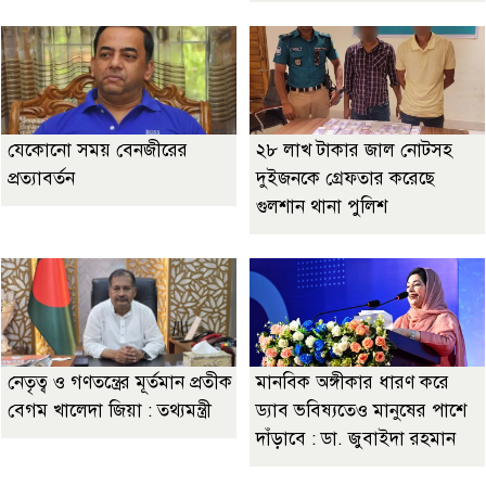
যেকোনো সময় বেনজীরের
২৮ লাখ টাকার জাল নোটসহ
প্রত্যাবর্তন
দুইজনকে গ্রেফতার করেছে
গুলশান থানা পুলিশ
নেতৃত্ব ও গণতন্ত্রের মূর্তমান প্রতীক
মানবিক অঙ্গীকার ধারণ করে
বেগম খালেদা জিয়া : তথ্যমন্ত্রী
ড্যাব ভবিষ্যতেও মানুষের পাশে
দাঁড়াবে : ডা. জুবাইদা রহমান