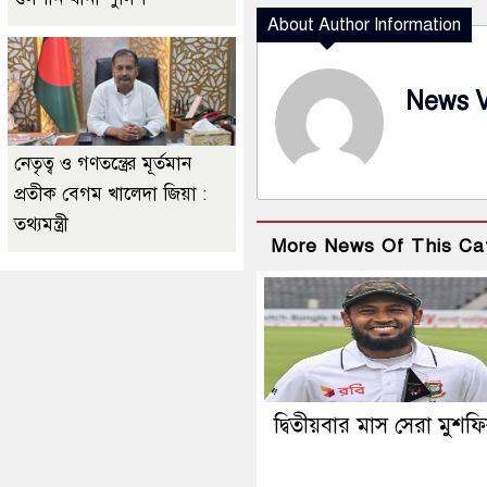
About Author Information
News 
নেতৃত্ব ও গণতন্ত্রের মূর্তমান
প্রতীক বেগম খালেদা জিয়া :
তথ্যমন্ত্রী
More News Of This Ca
দ্বিতীয়বার মাস সেরা মুশফ