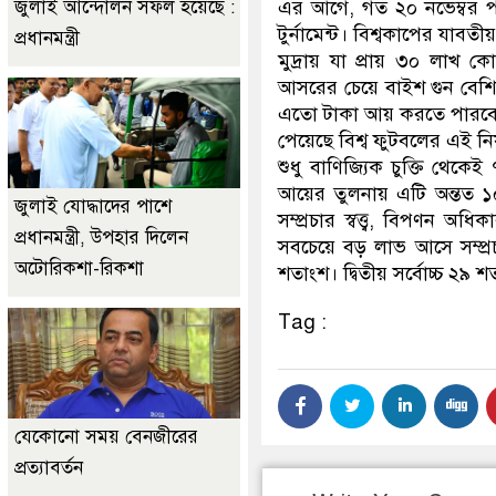
জুলাই আন্দোলন সফল হয়েছে :
এর আগে, গত ২০ নভেম্বর পর্
টুর্নামেন্ট। বিশ্বকাপের যাবত
প্রধানমন্ত্রী
মুদ্রায় যা প্রায় ৩০ লাখ 
আসরের চেয়ে বাইশ গুন বেশি 
এতো টাকা আয় করতে পারবে ত
পেয়েছে বিশ্ব ফুটবলের এই নিয়ন্
শুধু বাণিজ্যিক চুক্তি থেক
আয়ের তুলনায় এটি অন্তত ১
জুলাই যোদ্ধাদের পাশে
সম্প্রচার স্বত্ত্ব, বিপণন 
প্রধানমন্ত্রী, উপহার দিলেন
সবচেয়ে বড় লাভ আসে সম্প্র
অটোরিকশা-রিকশা
শতাংশ। দ্বিতীয় সর্বোচ্চ ২
Tag :
যেকোনো সময় বেনজীরের
প্রত্যাবর্তন