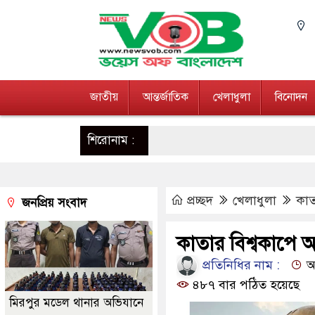
জাতীয়
আন্তর্জাতিক
খেলাধুলা
বিনোদন
শিরোনাম :
প্রচ্ছদ
খেলাধুলা
কাত
জনপ্রিয় সংবাদ
কাতার বিশ্বকাপে 
প্রতিনিধির নাম :
আপ
৪৮৭ বার পঠিত হয়েছে
মিরপুর মডেল থানার অভিযানে