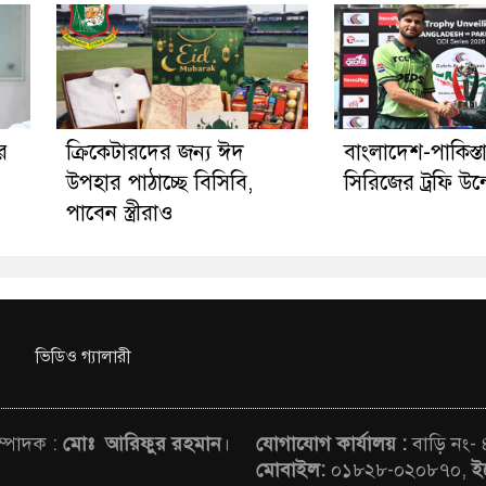
র
ক্রিকেটারদের জন্য ঈদ
বাংলাদেশ-পাকিস্
উপহার পাঠাচ্ছে বিসিবি,
সিরিজের ট্রফি উন
পাবেন স্ত্রীরাও
ভিডিও গ্যালারী
সম্পাদক :
মোঃ আরিফুর রহমান
।
যোগাযোগ কার্যালয় :
বাড়ি নং-
মোবাইল:
০১৮২৮-০২০৮৭০,
ই