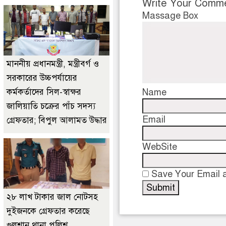
Write Your Comm
Massage Box
মাননীয় প্রধানমন্ত্রী, মন্ত্রীবর্গ ও
সরকারের উচ্চপর্যায়ের
কর্মকর্তাদের সিল-স্বাক্ষর
Name
জালিয়াতি চক্রের পাঁচ সদস্য
Email
গ্রেফতার; বিপুল আলামত উদ্ধার
WebSite
Save Your Email a
২৮ লাখ টাকার জাল নোটসহ
দুইজনকে গ্রেফতার করেছে
গুলশান থানা পুলিশ