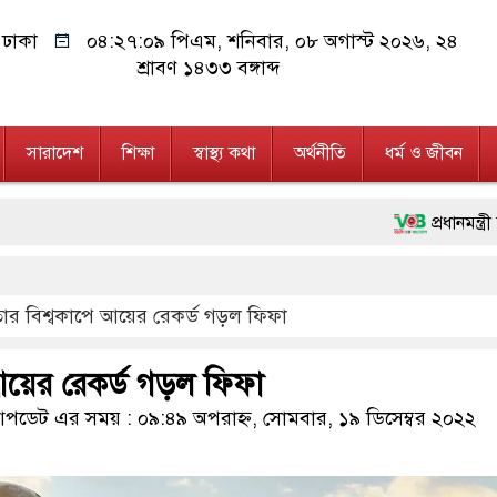
ঢাকা
০৪:২৭:১০ পিএম
, শনিবার, ০৮ অগাস্ট ২০২৬, ২৪
শ্রাবণ ১৪৩৩ বঙ্গাব্দ
সারাদেশ
শিক্ষা
স্বাস্থ্য কথা
অর্থনীতি
ধর্ম ও জীবন
প্রধানমন্ত্রী চট্টগ্রাম ও 
মানবিক অঙ্গীকার ধারণ ক
ার বিশ্বকাপে আয়ের রেকর্ড গড়ল ফিফা
ফ্যাসিবাদবিরোধী আন্দোলনে 
মাননীয় প্রধানমন্ত্রী, মন্
আয়ের রেকর্ড গড়ল ফিফা
জনগণ পরিবর্তন চেয়েছে 
ডেট এর সময় : ০৯:৪৯ অপরাহ্ন, সোমবার, ১৯ ডিসেম্বর ২০২২
২৮ লাখ টাকার জাল নোট