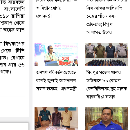
বিচার হবে স্বচ্ছ, নিরপেক্ষ
উচ্চপর্যায়ের কর্মকর্তাদের
্চ ব্যয়বহুল
ও বিশ্বাসযোগ্য:
সিল-স্বাক্ষর জালিয়াতি
ার। বাংলাদেশি
২০১৮ রাশিয়া
প্রধানমন্ত্রী
চক্রের পাঁচ সদস্য
শ্বকাপ থেকে
গ্রেফতার; বিপুল
 অঙ্কের লাভ
আলামত উদ্ধার
 বিশ্বকাপের
 থেকে। টিভি
 লাভ। যেখানে
ান প্রায় ৫৬
থেকে।
জনগণ পরিবর্তন চেয়েছে
মিরপুর মডেল থানার
বলেই জুলাই আন্দোলন
অভিযানে ৯০ বোতল
সফল হয়েছে : প্রধানমন্ত্রী
ফেনসিডিলসহ দুই মাদক
কারবারি গ্রেফতার