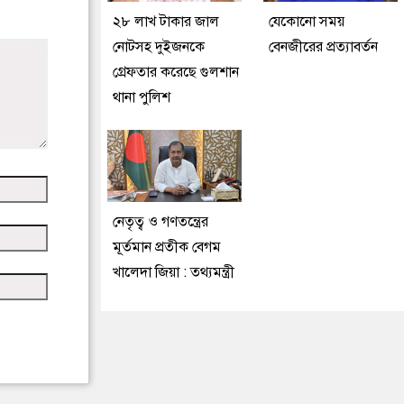
২৮ লাখ টাকার জাল
যেকোনো সময়
নোটসহ দুইজনকে
বেনজীরের প্রত্যাবর্তন
গ্রেফতার করেছে গুলশান
থানা পুলিশ
নেতৃত্ব ও গণতন্ত্রের
মূর্তমান প্রতীক বেগম
খালেদা জিয়া : তথ্যমন্ত্রী