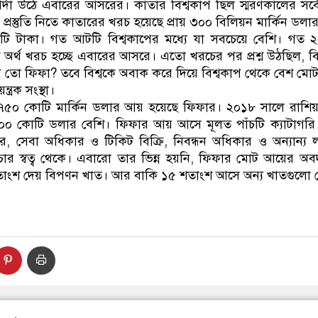
দা উঠে এবারের আসরের। কাতার বিশ্বকাপ ছিল স্মরণকালের সর্বোচ
ীয় প্রস্তুতি নিতে কাতারের খরচ হয়েছে প্রায় ৩০০ বিলিয়ন মার্কিন ডল
কোটি টাকা। গত আটটি বিশ্বকাপের মধ্যে যা সবচেয়ে বেশি। গত 
অর্থ খরচ হচ্ছে এবারের আসরে। এতো খরচের পর প্রশ্ন উঠছিল, বি
ো ফিফা? তবে বিশ্বকে অবাক করে দিয়ে বিশ্বকাপ থেকে বেশ মোটা
ত্রক সংস্থা।
েই ৭৫০ কোটি মার্কিন ডলার আয় হয়েছে ফিফার। ২০১৮ সালে রাশিয়া
০০ কোটি ডলার বেশি। ফিফার আয় আসে মূলত পাঁচটি ক্যাটাগরি
অধিকার, সেবা অধিকার ও টিকিট বিক্রি, নিবন্ধন অধিকার ও অন্যান্য
চার স্বত্ব থেকে। এবারো তার ভিন্ন হয়নি, ফিফার মোট আয়ের অবদ
৯ শতাংশ দেয় বিপণন খাত। আর বাকি ১৫ শতাংশ আসে অন্য খাতগুলো 