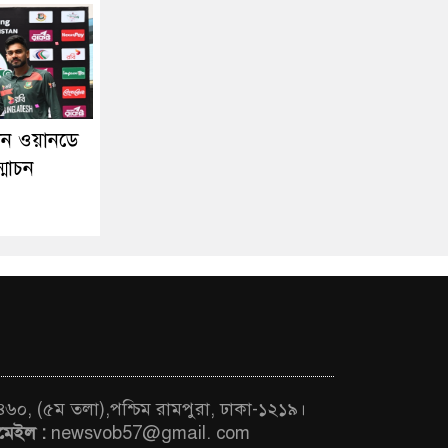
তান ওয়ানডে
্মোচন
 ৪৬০, (৫ম তলা),পশ্চিম রামপুরা, ঢাকা-১২১৯।
মেইল :
newsvob57@gmail. com