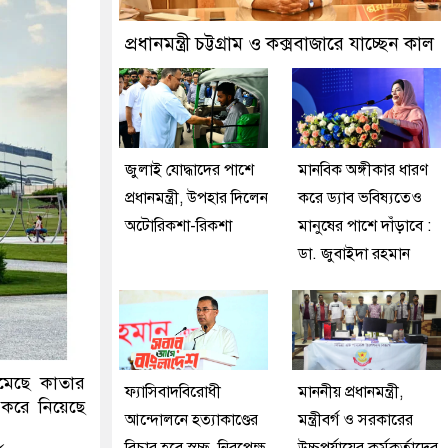
তমান প্রতীক বেগম খালেদা জিয়া : তথ্যমন্ত্রী
প্রধানমন্ত্রী চট্টগ্রাম ও কক্সবাজারে যাচ্ছেন কাল
জুলাই যোদ্ধাদের পাশে
মানবিক অঙ্গীকার ধারণ
প্রধানমন্ত্রী, উপহার দিলেন
করে ড্যাব ভবিষ্যতেও
অটোরিকশা-রিকশা
মানুষের পাশে দাঁড়াবে :
ডা. জুবাইদা রহমান
েমেছে কাতার
ফ্যাসিবাদবিরোধী
মাননীয় প্রধানমন্ত্রী,
র করে নিয়েছে
আন্দোলনে হত্যাকাণ্ডের
মন্ত্রীবর্গ ও সরকারের