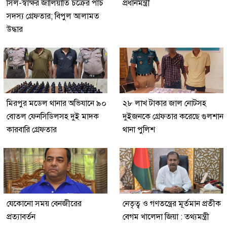
সিল-স্বাক্ষর জালিয়াতি চক্রের পাঁচ
প্রধানমন্ত্রী
সদস্য গ্রেফতার; বিপুল আলামত
উদ্ধার
মিরপুর মডেল থানার অভিযানে ৯০
২৮ লাখ টাকার জাল নোটসহ
বোতল ফেনসিডিলসহ দুই মাদক
দুইজনকে গ্রেফতার করেছে গুলশান
কারবারি গ্রেফতার
থানা পুলিশ
যেকোনো সময় বেনজীরের
নেতৃত্ব ও গণতন্ত্রের মূর্তমান প্রতীক
প্রত্যাবর্তন
বেগম খালেদা জিয়া : তথ্যমন্ত্রী