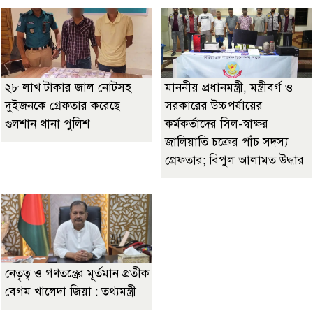
২৮ লাখ টাকার জাল নোটসহ
মাননীয় প্রধানমন্ত্রী, মন্ত্রীবর্গ ও
দুইজনকে গ্রেফতার করেছে
সরকারের উচ্চপর্যায়ের
গুলশান থানা পুলিশ
কর্মকর্তাদের সিল-স্বাক্ষর
জালিয়াতি চক্রের পাঁচ সদস্য
গ্রেফতার; বিপুল আলামত উদ্ধার
নেতৃত্ব ও গণতন্ত্রের মূর্তমান প্রতীক
বেগম খালেদা জিয়া : তথ্যমন্ত্রী