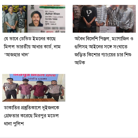
যে ভাবে ডেভিড ইমনের কাছে
অবৈধ বিদেশি পিস্তল, ম্যাগাজিন ও
মিলল ভারতীয় আধার কার্ড, নাম
গুলিসহ আইনের সঙ্গে সংঘাতে
‘আজহার খান’
জড়িত কিশোর গ্যাংয়ের চার শিশু
আটক
ডাকাতির প্রস্তুতিকালে দুইজনকে
গ্রেফতার করেছে মিরপুর মডেল
থানা পুলিশ