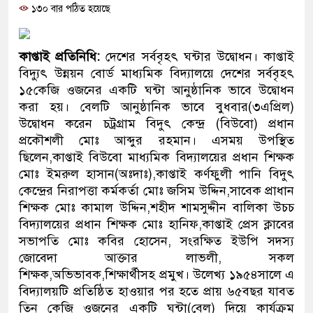
১৩০ বার পঠিত হয়েছে
প্রধানমন্ত্রী
মিরপুর মডেল থানার অভিযানে ৯০
কাপ্তাই প্রতিনিধি:
দেশের সর্ববৃহৎ ঘন্টার উদ্বোধন। কাপ্তাই
মাদক কারবারি গ্রেফতার
বিদ্যুৎ উন্নয়ন বোর্ড মাধ্যমিক বিদ্যালয়ে দেশের সর্ববৃহৎ
১৫কেজি ওজনের একটি ঘন্টা আনুষ্ঠানিক ভাবে উদ্বোধন
২৮ লাখ টাকার জাল নোটসহ দুইজনক
করা হয়। বেলটি আনুষ্ঠানিক ভাবে বুধবার(৩এপ্রিল)
উদ্বোধন করেন চট্রগ্রাম বিদুৎ কেন্দ্র (বিউবো) প্রধান
থানা পুলিশ
প্রকৌশলী মোঃ আব্দুর রহমান। এসময় উপস্থিত
ছিলেন,কাপ্তাই বিউবো মাধ্যমিক বিদ্যালয়ের প্রধান শিক্ষক
যেকোনো সময় বেনজীরের প্রত্যাবর্ত
মোঃ ইমরুল হাসান(অঃদাঃ),কাপ্তাই কর্ণফুলী পানি বিদুৎ
নেতৃত্ব ও গণতন্ত্রের মূর্তমান প্রতীক 
কেন্দ্রের নিরাপত্তা কর্মকর্তা মোঃ জসিম উদ্দিন,সাবেক প্রাধান
শিক্ষক মোঃ কামাল উদ্দিন,শহীদ শামসুদ্দীন বালিকা উচচ
যে ভাবে ডেভিড ইমনের কাছে মিলল 
বিদ্যালয়ের প্রধান শিক্ষক মোঃ হানিফ,কাপ্তাই প্রেস ক্লাবের
সভাপতি মোঃ কবির হোসেন, সংরক্ষিত ইউপি সদস্য
‘আজহার খান’
জোবেদা আক্তার লাভলী, সকল
শিক্ষক,অভিভাবক,শিক্ষার্থীসহ প্রমুখ। উলে­খ্য ১৯৫৪সালে এ
অবৈধ বিদেশি পিস্তল, ম্যাগাজিন ও 
বিদ্যালয়টি প্রতিষ্ঠিত হাওয়ার পর হতে প্রায় ৬৫বছর যাবত
জড়িত কিশোর গ্যাংয়ের চার শিশু আটক
তিন কেজি ওজনের একটি ঘন্টা(বেল) দিয়ে কার্যক্রম