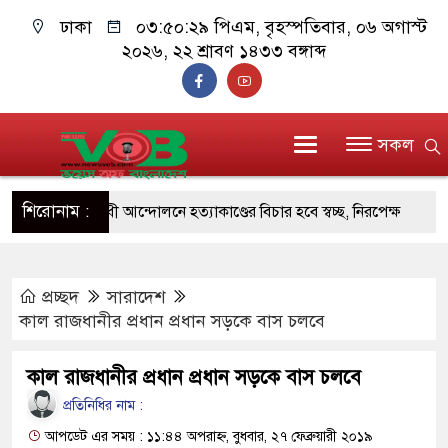
ঢাকা
০৩:৫০:৩০ পিএম
, বৃহস্পতিবার, ০৬ অগাস্ট
২০২৬, ২২ শ্রাবণ ১৪৩৩ বঙ্গাব্দ
সকল
শিরোনাম :
্যাসিবাদবিরোধী আন্দোলনে হত্যাকাণ্ডের বিচার হবে স্বচ্ছ, নিরপেক্ষ
াসযোগ্য: প্রধানমন্ত্রী
াননীয় প্রধানমন্ত্রী, মন্ত্রীবর্গ ও সরকারের উচ্চপর্যায়ের কর্মকর্তাদের
প্রচ্ছদ
সারাদেশ
কাল রাজধানীর প্রধান প্রধান সড়কে বাস চলবে
্বাক্ষর জালিয়াতি চক্রের পাঁচ সদস্য গ্রেফতার; বিপুল আলামত
কাল রাজধানীর প্রধান প্রধান সড়কে বাস চলবে
প্রতিনিধির নাম :
জনগণ পরিবর্তন চেয়েছে বলেই জুলাই আন্দোলন সফল হয়েছে :
আপডেট এর সময় : ১১:৪৪ অপরাহ্ন, বুধবার, ২৭ ফেব্রুয়ারী ২০১৯