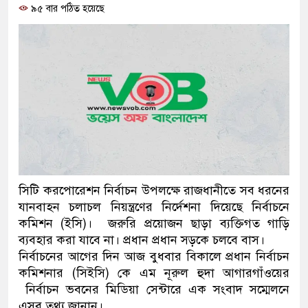
৯৫ বার পঠিত হয়েছে
্ত্রী
মিরপুর মডেল থানার অভিযানে ৯০ বোতল ফেনসিডিলসহ দুই
কারবারি গ্রেফতার
২৮ লাখ টাকার জাল নোটসহ দুইজনকে গ্রেফতার করেছে গুলশান
পুলিশ
যেকোনো সময় বেনজীরের প্রত্যাবর্তন
েতৃত্ব ও গণতন্ত্রের মূর্তমান প্রতীক বেগম খালেদা জিয়া : তথ্যমন্ত্রী
সিটি করপোরেশন নির্বাচন উপলক্ষে রাজধানীতে সব ধরনের
যানবাহন চলাচল নিয়ন্ত্রণের নির্দেশনা দিয়েছে নির্বাচনে
যে ভাবে ডেভিড ইমনের কাছে মিলল ভারতীয় আধার কার্ড, নাম
কমিশন (ইসি)। জরুরি প্রয়োজন ছাড়া ব্যক্তিগত গাড়ি
ব্যবহার করা যাবে না। প্রধান প্রধান সড়কে চলবে বাস।
ার খান’
নির্বাচনের আগের দিন আজ বুধবার বিকালে প্রধান নির্বাচন
কমিশনার (সিইসি) কে এম নূরুল হুদা আগারগাঁওয়ের
বৈধ বিদেশি পিস্তল, ম্যাগাজিন ও গুলিসহ আইনের সঙ্গে সংঘাতে
নির্বাচন ভবনের মিডিয়া সেন্টারে এক সংবাদ সম্মেলনে
কিশোর গ্যাংয়ের চার শিশু আটক
এসব তথ্য জানান।