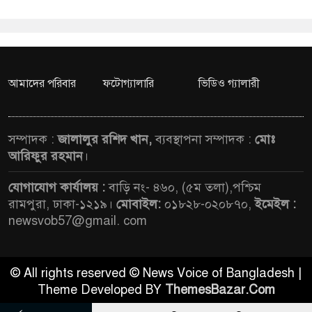
আমাদের পরিবার
ফটোগ্যালারি
ভিডিও গ্যালারী
সম্পাদক :
জালালুর রশিদ খান,
ব্যবস্থাপনা সম্পাদক :
মোঃ
আরিফুর রহমান
।
যোগাযোগ কার্যালয় :
বাড়ি নং- ৪৬০, (৫ম তলা),পশ্চিম
রামপুরা, ঢাকা-১২১৯।
মোবাইল:
০১৮২৮-০২০৮৭০,
ইমেইল :
newsvob57@gmail. com
© All rights reserved © News Voice of Bangladesh |
Theme Developed BY
ThemesBazar.Com