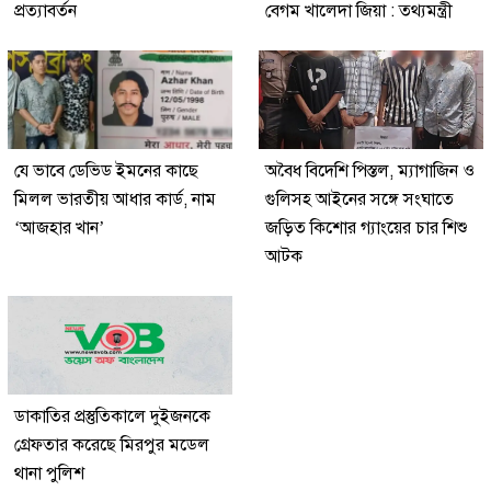
প্রত্যাবর্তন
বেগম খালেদা জিয়া : তথ্যমন্ত্রী
যে ভাবে ডেভিড ইমনের কাছে
অবৈধ বিদেশি পিস্তল, ম্যাগাজিন ও
মিলল ভারতীয় আধার কার্ড, নাম
গুলিসহ আইনের সঙ্গে সংঘাতে
‘আজহার খান’
জড়িত কিশোর গ্যাংয়ের চার শিশু
আটক
ডাকাতির প্রস্তুতিকালে দুইজনকে
গ্রেফতার করেছে মিরপুর মডেল
থানা পুলিশ