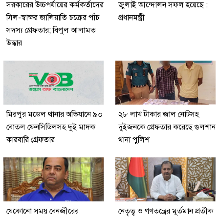
সরকারের উচ্চপর্যায়ের কর্মকর্তাদের
জুলাই আন্দোলন সফল হয়েছে :
সিল-স্বাক্ষর জালিয়াতি চক্রের পাঁচ
প্রধানমন্ত্রী
সদস্য গ্রেফতার; বিপুল আলামত
উদ্ধার
মিরপুর মডেল থানার অভিযানে ৯০
২৮ লাখ টাকার জাল নোটসহ
বোতল ফেনসিডিলসহ দুই মাদক
দুইজনকে গ্রেফতার করেছে গুলশান
কারবারি গ্রেফতার
থানা পুলিশ
যেকোনো সময় বেনজীরের
নেতৃত্ব ও গণতন্ত্রের মূর্তমান প্রতীক