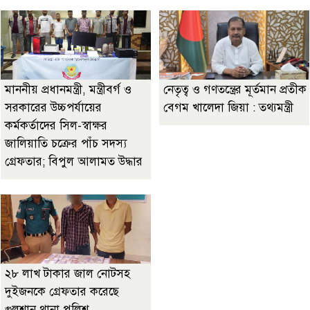
মাননীয় প্রধানমন্ত্রী, মন্ত্রীবর্গ ও
নেতৃত্ব ও গণতন্ত্রের মূর্তমান প্রতীক
সরকারের উচ্চপর্যায়ের
বেগম খালেদা জিয়া : তথ্যমন্ত্রী
কর্মকর্তাদের সিল-স্বাক্ষর
জালিয়াতি চক্রের পাঁচ সদস্য
গ্রেফতার; বিপুল আলামত উদ্ধার
২৮ লাখ টাকার জাল নোটসহ
দুইজনকে গ্রেফতার করেছে
গুলশান থানা পুলিশ