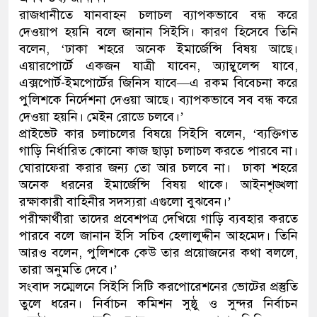
রাজধানীতে যানবাহন চলাচল ব্যাপকভাবে বন্ধ করে
াকাতির প্রস্তুতিকালে দুইজনকে গ্রেফতার করেছে মিরপুর মডেল
দেওয়াপ হয়নি বলে জানান সিইসি। কারণ হিসেবে তিনি
বলেন, ‘ঢাকা শহরে অনেক ইমার্জেন্সি বিষয় আছে।
পুলিশ
এয়ারপোর্টে একজন যাত্রী যাবেন, অ্যাম্বুলেন্স যাবে,
এক্সপোর্ট-ইমপোর্টের জিনিস যাবে—এ রকম বিবেচনা করে
পুলিশকে নির্দেশনা দেওয়া আছে। ব্যাপকভাবে সব বন্ধ করে
দেওয়া হয়নি। মেইন রোডে চলবে।’
প্রাইভেট কার চলাচলের বিষয়ে সিইসি বলেন, ‘ব্যক্তিগত
গাড়ি নির্ধারিত কোনো কাজ ছাড়া চলাচল করতে পারবে না।
ঘোরাফেরা করার জন্য তো আর চলবে না। ঢাকা শহরে
অনেক ধরনের ইমার্জেন্সি বিষয় থাকে। আইনশৃঙ্খলা
রক্ষাকারী বাহিনীর সদস্যরা এগুলো বুঝবেন।’
পরীক্ষার্থীরা তাদের প্রবেশপত্র দেখিয়ে গাড়ি ব্যবহার করতে
পারবে বলে জানান ইসি সচিব হেলালুদ্দীন আহমেদ। তিনি
আরও বলেন, পুলিশকে কেউ তার প্রয়োজনের কথা বললে,
তারা অনুমতি দেবে।’
সংবাদ সম্মেলনে সিইসি সিটি করপোরেশনের ভোটের প্রস্তুতি
তুলে ধরেন। নির্বাচন কমিশন সুষ্ঠু ও সুন্দর নির্বাচন