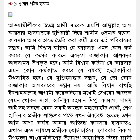
১০৫ বার পঠিত হয়েছে
ও বিশ্বাসযোগ্য: প্রধানমন্ত্রী
মাননীয় প্রধানমন্ত্রী, মন্ত্রীবর্গ ও 
আওয়ামীলীগের স্বতন্ত্র প্রার্থী সাবেক এমপি আব্দুল্লাহ আল
সিল-স্বাক্ষর জালিয়াতি চক্রের পাঁচ সদ
কায়সার হাসনাতকে হুশিয়ারী দিয়ে শামীম ওসমান বলেন,
কায়সার আমার হাতে তৈরি করা কর্মী এবং এই পরিবারের
উদ্ধার
সন্তান। আমি বিশ্বাস করিনা যে কায়সার এমন কোন কর্ম
করবে যে কর্মের কারনে এদেশে রাজাকার আলবদর
জনগণ পরিবর্তন চেয়েছে বলেই জ
আলসামস উপকৃত হবে। আমি বিশ্বাস করিনা যে কায়সার
এমন কোন কর্মকান্ড করবে যে বঙ্গবন্ধু হত্যাকারীরা
প্রধানমন্ত্রী
উৎসাহিত হবে। যে মুক্তিযোদ্ধার সন্তান, সে তো কোন
মিরপুর মডেল থানার অভিযানে 
রাজাকার আলবদরের সন্তান নয়। আমি বিশ্বাস রাখছি
ইনশাহআল্লাহ আগামী কয়েকদিনের মধ্যেই দেখবেন আজকে
মাদক কারবারি গ্রেফতার
যেমন খোকন সাহা, আনিসুর রহমান দিপু, কামাল, সামসু
ভাই সহ সকলে যেমন সবাই আজকে মহাজোটের প্রার্থী, শেখ
২৮ লাখ টাকার জাল নোটসহ দুইজ
হাসিনার প্রতীক লাঙ্গলের পক্ষে যখন ঐক্যবদ্ধ হয়েছে তখন
আমি আশা করছি আমার ভাতিজা কায়সার হাসনাতও
থানা পুলিশ
এখানে এসে লাঙ্গলে প্রতীকে ভোট চাইবে। রোববার বিকাল
যেকোনো সময় বেনজীরের প্রত্যাবর
উপজেলা আওয়ামীলীগের উদ্যোগে আয়োজিত বিজয় র‌্যালী