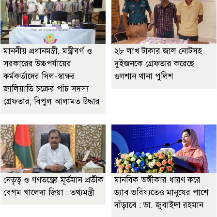
মাননীয় প্রধানমন্ত্রী, মন্ত্রীবর্গ ও
২৮ লাখ টাকার জাল নোটসহ
সরকারের উচ্চপর্যায়ের
দুইজনকে গ্রেফতার করেছে
কর্মকর্তাদের সিল-স্বাক্ষর
গুলশান থানা পুলিশ
জালিয়াতি চক্রের পাঁচ সদস্য
গ্রেফতার; বিপুল আলামত উদ্ধার
নেতৃত্ব ও গণতন্ত্রের মূর্তমান প্রতীক
মানবিক অঙ্গীকার ধারণ করে
বেগম খালেদা জিয়া : তথ্যমন্ত্রী
ড্যাব ভবিষ্যতেও মানুষের পাশে
দাঁড়াবে : ডা. জুবাইদা রহমান