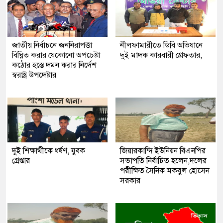
জাতীয় নির্বাচনে জননিরাপত্তা
নীলফামারীতে ডিবি অভিযানে
বিঘ্নিত করার যেকোনো অপচেষ্টা
দুই মাদক কারবারী গ্রেফতার,
কঠোর হস্তে দমন করার নির্দেশ
স্বরাষ্ট্র উপদেষ্টার
দুই শিক্ষার্থীকে ধর্ষণ, যুবক
জিয়ারকান্দি ইউনিয়ন বিএনপির
গ্রেপ্তার
সভাপতি নির্বাচিত হলেন,দলের
পরীক্ষিত সৈনিক মকবুল হোসেন
সরকার