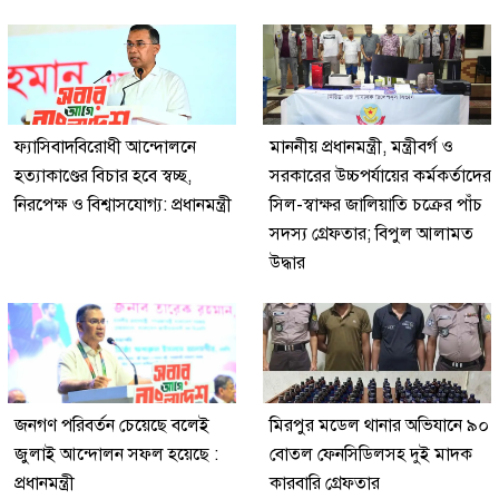
ফ্যাসিবাদবিরোধী আন্দোলনে
মাননীয় প্রধানমন্ত্রী, মন্ত্রীবর্গ ও
হত্যাকাণ্ডের বিচার হবে স্বচ্ছ,
সরকারের উচ্চপর্যায়ের কর্মকর্তাদের
নিরপেক্ষ ও বিশ্বাসযোগ্য: প্রধানমন্ত্রী
সিল-স্বাক্ষর জালিয়াতি চক্রের পাঁচ
সদস্য গ্রেফতার; বিপুল আলামত
উদ্ধার
জনগণ পরিবর্তন চেয়েছে বলেই
মিরপুর মডেল থানার অভিযানে ৯০
জুলাই আন্দোলন সফল হয়েছে :
বোতল ফেনসিডিলসহ দুই মাদক
প্রধানমন্ত্রী
কারবারি গ্রেফতার