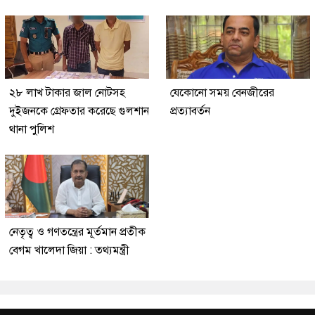
২৮ লাখ টাকার জাল নোটসহ
যেকোনো সময় বেনজীরের
দুইজনকে গ্রেফতার করেছে গুলশান
প্রত্যাবর্তন
থানা পুলিশ
নেতৃত্ব ও গণতন্ত্রের মূর্তমান প্রতীক
বেগম খালেদা জিয়া : তথ্যমন্ত্রী