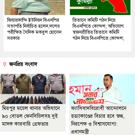
জিয়ারকান্দি ইউনিয়ন বিএনপির
তিতাসে কমিটি গঠন নিয়ে
সভাপতি নির্বাচিত হলেন,দলের
বিএনপিতে কোন্দল; অভিযোগ
পরীক্ষিত সৈনিক মকবুল হোসেন
স্বজনপ্রীতির তিতাসে কমিটি
সরকার
গঠন নিয়ে বিএনপিতে কোন্দল;
জনপ্রিয় সংবাদ
মিরপুর মডেল থানার অভিযানে
ফ্যাসিবাদবিরোধী আন্দোলনে
৯০ বোতল ফেনসিডিলসহ দুই
হত্যাকাণ্ডের বিচার হবে স্বচ্ছ,
মাদক কারবারি গ্রেফতার
নিরপেক্ষ ও বিশ্বাসযোগ্য:
প্রধানমন্ত্রী