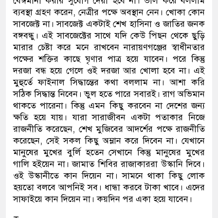
বেঈমানী করার সুযোগ দেয়া হবে না। ভাল করে বললাম
ব্যবস্থা গ্রহণ করেন, নেত্রীর পক্ষে অবস্থান নেন। খোকা কোন
সাবজেক্ট না। সাবজেক্ট একটাই শেখ হাসিনা ও জাতির জনক
বঙ্গবন্ধু। এই সাবজেক্টের সাথে যদি কেউ পিছন থেকে ছুড়ি
মারার চেষ্টা করে মনে রাখবেন নারায়ণগঞ্জের স্বাধীনতার
পক্ষের শক্তির কাছে ঘৃণার পাত্র হয়ে যাবেন। পরে কিন্তু
দরজা বন্ধ হয়ে গেলে ওই দরজা আর খোলা হবে না। এই
মুহুর্তে ফাইনাল সিদ্ধান্তের কথা বললাম না। আশা করি
সঠিক সিদ্ধান্ত নিবেন। ভুল হতে পারে সবারই। রাগ অভিমান
থাকতে পারেনা। কিন্তু এমন কিছু করবেন না দেশের জন্য
ক্ষতি হয়ে যায়। যারা সারাজীবন একটা পতাকার নিজে
রাজনীতি করেছেন, শেখ মুজিবের আদর্শের পক্ষে রাজনীতি
করেছেন, সেই সকল কিছু অম্লান করে দিবেন না। যেখানে
মানুষের মুখের বুর্লি হতেন সেখানে কিন্তু মানুষের মুখের
গালি হইয়েন না। জামাত শিবির রাজাকাররা উস্কানি দিবে।
ওই উস্কানীতে কান দিয়েন না। সামনে থাকা কিছু লোক
হয়তো বলবে আপনিই সব। ধান্ধা করবে টাকা খাবে। এদের
সাফাইয়ে কান দিয়েন না। কয়দিন পর একা হয়ে যাবেন।