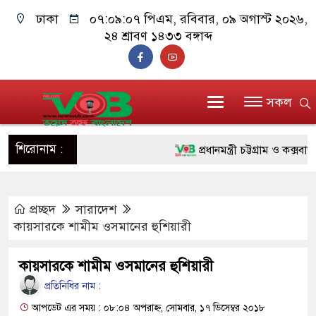
ঢাকা
০৭:০৯:০৮ পিএম
, রবিবার, ০৯ অগাস্ট ২০২৬,
২৪ শ্রাবণ ১৪৩৩ বঙ্গাব্দ
সকল
শিরোনাম :
প্রধানমন্ত্রী চট্টগ্রাম ও কক্সবাজারে
জুলাই যোদ্ধাদের পাশে প্রধানমন্ত
প্রচ্ছদ
সারাদেশ
রিকশা
কায়সারকে শামীম ওসমানের হুশিয়ারী
মানবিক অঙ্গীকার ধারণ করে ড্যাব
কায়সারকে শামীম ওসমানের হুশিয়ারী
দাঁড়াবে : ডা. জুবাইদা রহমান
প্রতিনিধির নাম :
ফ্যাসিবাদবিরোধী আন্দোলনে হত্যাকা
আপডেট এর সময় : ০৮:০৪ অপরাহ্ন, সোমবার, ১৭ ডিসেম্বর ২০১৮