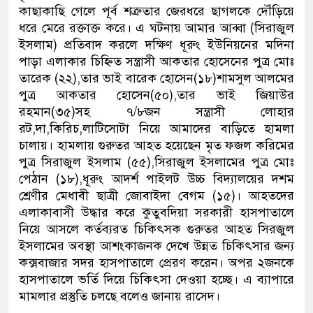
কাছাকাছি গেলে পূর্ব শত্রুতার জেরধরে ছাগলকে দৌঁড়িয়ে
ডাকাতির প্রস্তুতিকালে দুইজনকে গ
ধরে মেরে রক্তাক্ত করে। এ ঘটনায় আমার আব্বা (সিরাজুল
ইসলাম) প্রতিবাদ করলে দক্ষিণ ধূরুং ইউনিয়নের মদিনা
থানা পুলিশ
পাড়া এলাকার চিহ্নিত সন্ত্রাসী আকতার হোসেনের পুত্র মোঃ
তারেক (২২),তার ভাই বারেক হোসেন(১৮)শামসুল আলমের
পুত্র আকতার হোসেন(৫০),তার ভাই জিয়াউর
রহমান(৩৫)সহ ৭/৮জন সন্ত্রাসী লোহার
রট,দা,কিরিচ,লাটিসোটা নিয়ে আমাদের বাড়িতে হামলা
চালায়। হামলায় গুরুতর আহত হয়েছেন মৃত ফজল করিমের
পুত্র সিরাজুল ইসলাম (৫৫),সিরাজুল ইসলামের পুত্র মোঃ
পেঠান (১৮),ধূরুং আদর্শ পাইলট উচ্চ বিদ্যালয়ের দশম
শ্রেণীর মেধাবী ছাত্রী জোবাইদা বেগম (১৫)। আহতদের
এলাকাবাসী উদ্ধার করে কুতুবদিয়া সরকারী হাসপাতালে
নিয়ে আসলে কর্তব্যরত চিকিৎসক গুরুতর আহত সিরজুল
ইসলামের অবস্থা আশংকাজনক দেখে উন্নত চিকিৎসার জন্য
কক্সবাজার সদর হাসপাতালে প্রেরণ করেন। অপর ২জনকে
হাসপাতালে ভর্তি দিয়ে চিকিৎসা দেওয়া হচ্ছে। এ ব্যাপারে
মামলার প্রস্তুতি চলছে বলেও জানায় রাসেদ।