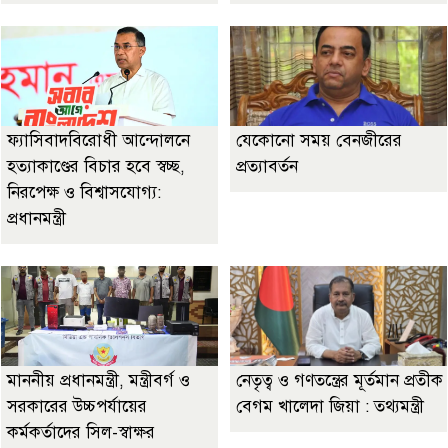
ফ্যাসিবাদবিরোধী আন্দোলনে
যেকোনো সময় বেনজীরের
হত্যাকাণ্ডের বিচার হবে স্বচ্ছ,
প্রত্যাবর্তন
নিরপেক্ষ ও বিশ্বাসযোগ্য:
প্রধানমন্ত্রী
মাননীয় প্রধানমন্ত্রী, মন্ত্রীবর্গ ও
নেতৃত্ব ও গণতন্ত্রের মূর্তমান প্রতীক
সরকারের উচ্চপর্যায়ের
বেগম খালেদা জিয়া : তথ্যমন্ত্রী
কর্মকর্তাদের সিল-স্বাক্ষর