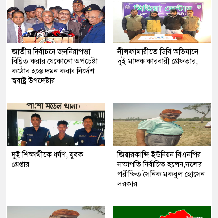
জাতীয় নির্বাচনে জননিরাপত্তা
নীলফামারীতে ডিবি অভিযানে
বিঘ্নিত করার যেকোনো অপচেষ্টা
দুই মাদক কারবারী গ্রেফতার,
কঠোর হস্তে দমন করার নির্দেশ
স্বরাষ্ট্র উপদেষ্টার
দুই শিক্ষার্থীকে ধর্ষণ, যুবক
জিয়ারকান্দি ইউনিয়ন বিএনপির
গ্রেপ্তার
সভাপতি নির্বাচিত হলেন,দলের
পরীক্ষিত সৈনিক মকবুল হোসেন
সরকার