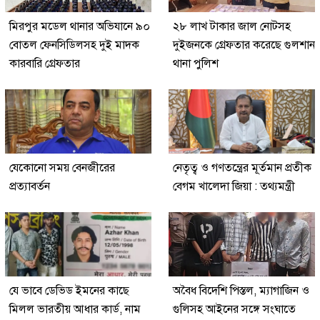
মিরপুর মডেল থানার অভিযানে ৯০
২৮ লাখ টাকার জাল নোটসহ
বোতল ফেনসিডিলসহ দুই মাদক
দুইজনকে গ্রেফতার করেছে গুলশান
কারবারি গ্রেফতার
থানা পুলিশ
যেকোনো সময় বেনজীরের
নেতৃত্ব ও গণতন্ত্রের মূর্তমান প্রতীক
প্রত্যাবর্তন
বেগম খালেদা জিয়া : তথ্যমন্ত্রী
যে ভাবে ডেভিড ইমনের কাছে
অবৈধ বিদেশি পিস্তল, ম্যাগাজিন ও
মিলল ভারতীয় আধার কার্ড, নাম
গুলিসহ আইনের সঙ্গে সংঘাতে