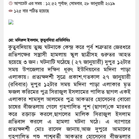
আপডেট এর সময় : ১২:৫২ পূর্বাহ্ন, সোমবার, ২৮ জানুয়ারী ২০১৯
প্রধানমন্ত্রী
১২৫ বার পঠিত হয়েছে
মিরপুর মডেল থানার অভিযানে ৯০
মাদক কারবারি গ্রেফতার
মো: মনিরুল ইসলাম, কুতুবদিয়া প্রতিনিধিঃ
২৮ লাখ টাকার জাল নোটসহ দুইজন
কুতুবদিয়ায় তুচ্ছ ঘটনাকে কেন্দ্র করে পূর্ব শত্রুতার জেরধরে
প্রতিপক্ষের সন্ত্রাসী হামলায় স্কুল ছাত্রীসহ গুরুতর আহত
থানা পুলিশ
হয়েছে ৩ জন। ঘটনাটি ঘঠেছে ( ২৭ জানুয়ারী) দুপুর ১২টার
সময় উপজেলার দক্ষিণ ধূরুং ইউনিয়নের মদিনা পাড়া
যেকোনো সময় বেনজীরের প্রত্যাবর্
এলাকায়। প্রত্যক্ষদর্শী সুত্রে প্রকাশ,গতকাল ২৭ জানুয়ারী
নেতৃত্ব ও গণতন্ত্রের মূর্তমান প্রতীক
(রবিবার) দুপুর ১২টার সময় মদিনা পাড়া এলাকার মৃত
ফজল করিমের পুত্র সিরাজুল ইসলামের পালিত ছাগল একই
যে ভাবে ডেভিড ইমনের কাছে মিলল
এলাকার শামসুল আলমের পুত্র আকতার হোসেনের বোরো
চাষের বীজতলায় গেলে গৃহপালিত পুশ (ছাগল)কে মারধর
‘আজহার খান’
করে রক্তাক্ত করলে,ছাগলের মালিক সিরাজুল ইসলাম
প্রতিবাদ করলে এ হামলা ঘটনা ঘঠে। এ ব্যাপারে
অবৈধ বিদেশি পিস্তল, ম্যাগাজিন ও
প্রত্যক্ষদর্শী মোঃ রাসেদ জানায়,আজ দুপুরে আমাদের
জড়িত কিশোর গ্যাংয়ের চার শিশু আটক
গৃহপালিত পশু পাশ্ববর্তী আকতার হোসেনের বীজতলার