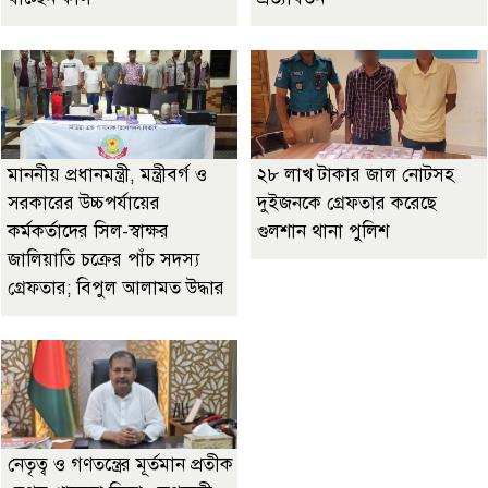
মাননীয় প্রধানমন্ত্রী, মন্ত্রীবর্গ ও
২৮ লাখ টাকার জাল নোটসহ
সরকারের উচ্চপর্যায়ের
দুইজনকে গ্রেফতার করেছে
কর্মকর্তাদের সিল-স্বাক্ষর
গুলশান থানা পুলিশ
জালিয়াতি চক্রের পাঁচ সদস্য
গ্রেফতার; বিপুল আলামত উদ্ধার
নেতৃত্ব ও গণতন্ত্রের মূর্তমান প্রতীক