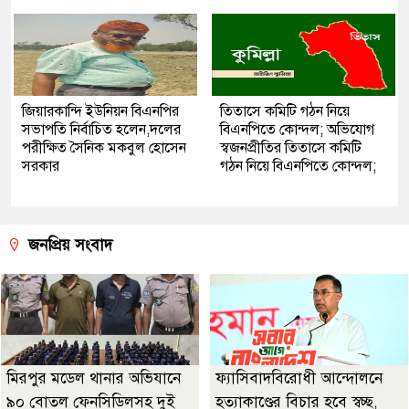
জিয়ারকান্দি ইউনিয়ন বিএনপির
তিতাসে কমিটি গঠন নিয়ে
সভাপতি নির্বাচিত হলেন,দলের
বিএনপিতে কোন্দল; অভিযোগ
পরীক্ষিত সৈনিক মকবুল হোসেন
স্বজনপ্রীতির তিতাসে কমিটি
সরকার
গঠন নিয়ে বিএনপিতে কোন্দল;
জনপ্রিয় সংবাদ
মিরপুর মডেল থানার অভিযানে
ফ্যাসিবাদবিরোধী আন্দোলনে
৯০ বোতল ফেনসিডিলসহ দুই
হত্যাকাণ্ডের বিচার হবে স্বচ্ছ,