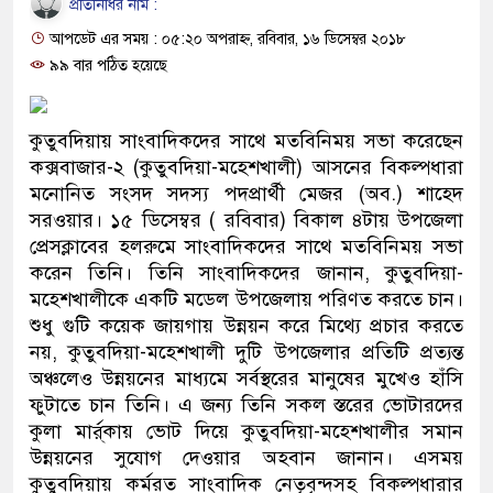
প্রতিনিধির নাম :
ও বিশ্বাসযোগ্য: প্রধানমন্ত্রী
আপডেট এর সময় : ০৫:২০ অপরাহ্ন, রবিবার, ১৬ ডিসেম্বর ২০১৮
মাননীয় প্রধানমন্ত্রী, মন্ত্রীবর্গ 
৯৯ বার পঠিত হয়েছে
সিল-স্বাক্ষর জালিয়াতি চক্রের পাঁচ স
কুতুবদিয়ায় সাংবাদিকদের সাথে মতবিনিময় সভা করেছেন
উদ্ধার
কক্সবাজার-২ (কুতুবদিয়া-মহেশখালী) আসনের বিকল্পধারা
মনোনিত সংসদ সদস্য পদপ্রার্থী মেজর (অব.) শাহেদ
জনগণ পরিবর্তন চেয়েছে বলেই 
সরওয়ার। ১৫ ডিসেম্বর ( রবিবার) বিকাল ৪টায় উপজেলা
প্রেসক্লাবের হলরুমে সাংবাদিকদের সাথে মতবিনিময় সভা
প্রধানমন্ত্রী
করেন তিনি। তিনি সাংবাদিকদের জানান, কুতুবদিয়া-
মিরপুর মডেল থানার অভিযানে
মহেশখালীকে একটি মডেল উপজেলায় পরিণত করতে চান।
শুধু গুটি কয়েক জায়গায় উন্নয়ন করে মিথ্যে প্রচার করতে
মাদক কারবারি গ্রেফতার
নয়, কুতুবদিয়া-মহেশখালী দুটি উপজেলার প্রতিটি প্রত্যন্ত
অঞ্চলেও উন্নয়নের মাধ্যমে সর্বস্থরের মানুষের মুখেও হাঁসি
২৮ লাখ টাকার জাল নোটসহ দুই
ফুটাতে চান তিনি। এ জন্য তিনি সকল স্তরের ভোটারদের
কুলা মার্র্কায় ভোট দিয়ে কুতুবদিয়া-মহেশখালীর সমান
থানা পুলিশ
উন্নয়নের সুযোগ দেওয়ার অহবান জানান। এসময়
যেকোনো সময় বেনজীরের প্রত্যাব
কুতুবদিয়ায় কর্মরত সাংবাদিক নেতৃবৃন্দসহ বিকল্পধারার