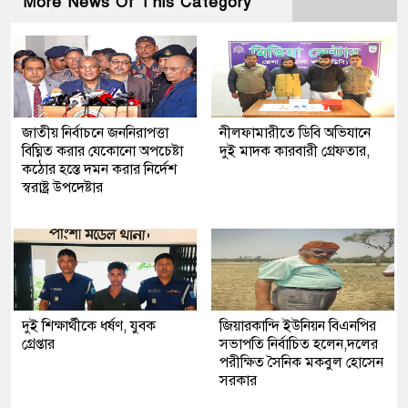
More News Of This Category
জাতীয় নির্বাচনে জননিরাপত্তা
নীলফামারীতে ডিবি অভিযানে
বিঘ্নিত করার যেকোনো অপচেষ্টা
দুই মাদক কারবারী গ্রেফতার,
কঠোর হস্তে দমন করার নির্দেশ
স্বরাষ্ট্র উপদেষ্টার
দুই শিক্ষার্থীকে ধর্ষণ, যুবক
জিয়ারকান্দি ইউনিয়ন বিএনপির
গ্রেপ্তার
সভাপতি নির্বাচিত হলেন,দলের
পরীক্ষিত সৈনিক মকবুল হোসেন
সরকার