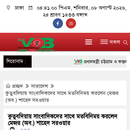
ঢাকা
০৪:৪১:০১ পিএম
, শনিবার, ০৮ অগাস্ট ২০২৬,
২৪ শ্রাবণ ১৪৩৩ বঙ্গাব্দ
সকল
শিরোনাম :
প্রধানমন্ত্রী চট্টগ্রাম ও কক্সবাজা
জুলাই যোদ্ধাদের পাশে প্রধানমন্
প্রচ্ছদ
সারাদেশ
রিকশা
কুতুবদিয়ায় সাংবাদিকদের সাথে মতবিনিময় করলেন মেজর
মানবিক অঙ্গীকার ধারণ করে ড্য
(অব.) শাহেদ সরওয়ার
দাঁড়াবে : ডা. জুবাইদা রহমান
কুতুবদিয়ায় সাংবাদিকদের সাথে মতবিনিময় করলেন
মেজর (অব.) শাহেদ সরওয়ার
ফ্যাসিবাদবিরোধী আন্দোলনে হত্যাক