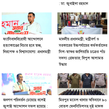
: ডা. জুবাইদা রহমান
ফ্যাসিবাদবিরোধী আন্দোলনে
মাননীয় প্রধানমন্ত্রী, মন্ত্রীবর্গ ও
হত্যাকাণ্ডের বিচার হবে স্বচ্ছ,
সরকারের উচ্চপর্যায়ের কর্মকর্তাদের
নিরপেক্ষ ও বিশ্বাসযোগ্য: প্রধানমন্ত্রী
সিল-স্বাক্ষর জালিয়াতি চক্রের পাঁচ
সদস্য গ্রেফতার; বিপুল আলামত
উদ্ধার
জনগণ পরিবর্তন চেয়েছে বলেই
মিরপুর মডেল থানার অভিযানে ৯০
জুলাই আন্দোলন সফল হয়েছে :
বোতল ফেনসিডিলসহ দুই মাদক