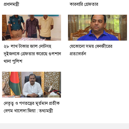
প্রধানমন্ত্রী
কারবারি গ্রেফতার
২৮ লাখ টাকার জাল নোটসহ
যেকোনো সময় বেনজীরের
দুইজনকে গ্রেফতার করেছে গুলশান
প্রত্যাবর্তন
থানা পুলিশ
নেতৃত্ব ও গণতন্ত্রের মূর্তমান প্রতীক
বেগম খালেদা জিয়া : তথ্যমন্ত্রী