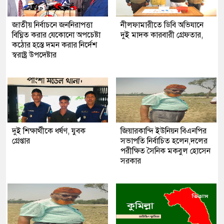
জাতীয় নির্বাচনে জননিরাপত্তা
নীলফামারীতে ডিবি অভিযানে
বিঘ্নিত করার যেকোনো অপচেষ্টা
দুই মাদক কারবারী গ্রেফতার,
কঠোর হস্তে দমন করার নির্দেশ
স্বরাষ্ট্র উপদেষ্টার
দুই শিক্ষার্থীকে ধর্ষণ, যুবক
জিয়ারকান্দি ইউনিয়ন বিএনপির
গ্রেপ্তার
সভাপতি নির্বাচিত হলেন,দলের
পরীক্ষিত সৈনিক মকবুল হোসেন
সরকার