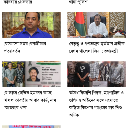
কারবারি গ্রেফতার
থানা পুলিশ
যেকোনো সময় বেনজীরের
নেতৃত্ব ও গণতন্ত্রের মূর্তমান প্রতীক
প্রত্যাবর্তন
বেগম খালেদা জিয়া : তথ্যমন্ত্রী
যে ভাবে ডেভিড ইমনের কাছে
অবৈধ বিদেশি পিস্তল, ম্যাগাজিন ও
মিলল ভারতীয় আধার কার্ড, নাম
গুলিসহ আইনের সঙ্গে সংঘাতে
‘আজহার খান’
জড়িত কিশোর গ্যাংয়ের চার শিশু
আটক