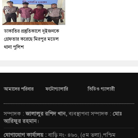
ডাকাতির প্রস্তুতিকালে দুইজনকে
গ্রেফতার করেছে মিরপুর মডেল
থানা পুলিশ
আমাদের পরিবার
ফটোগ্যালারি
ভিডিও গ্যালারী
সম্পাদক :
জালালুর রশিদ খান,
ব্যবস্থাপনা সম্পাদক :
মোঃ
আরিফুর রহমান
।
যোগাযোগ কার্যালয় :
বাড়ি নং- ৪৬০, (৫ম তলা),পশ্চিম