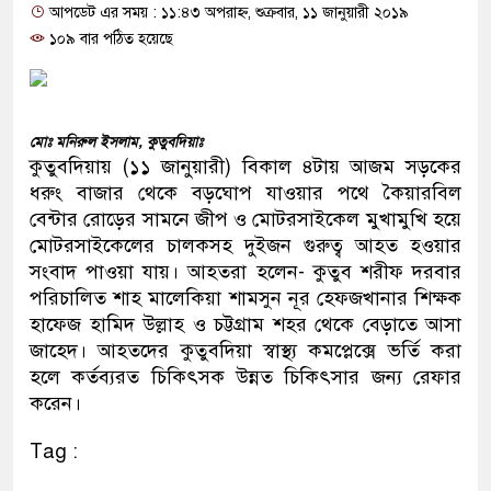
আপডেট এর সময় : ১১:৪৩ অপরাহ্ন, শুক্রবার, ১১ জানুয়ারী ২০১৯
প্রধানমন্ত্রী
১০৯ বার পঠিত হয়েছে
মিরপুর মডেল থানার অভিযানে ৯
মাদক কারবারি গ্রেফতার
মোঃ মনিরুল ইসলাম, কুতুবদিয়াঃ
২৮ লাখ টাকার জাল নোটসহ দুইজন
কুতুবদিয়ায় (১১ জানুয়ারী) বিকাল ৪টায় আজম সড়কের
ধরুং বাজার থেকে বড়ঘোপ যাওয়ার পথে কৈয়ারবিল
থানা পুলিশ
বেন্টার রোড়ের সামনে জীপ ও মোটরসাইকেল মুখামুখি হয়ে
মোটরসাইকেলের চালকসহ দুইজন গুরুত্ব আহত হওয়ার
যেকোনো সময় বেনজীরের প্রত্যাবর্
সংবাদ পাওয়া যায়। আহতরা হলেন- কুতুব শরীফ দরবার
নেতৃত্ব ও গণতন্ত্রের মূর্তমান প্রতীক
পরিচালিত শাহ মালেকিয়া শামসুন নূর হেফজখানার শিক্ষক
হাফেজ হামিদ উল্লাহ ও চট্টগ্রাম শহর থেকে বেড়াতে আসা
যে ভাবে ডেভিড ইমনের কাছে মিলল
জাহেদ। আহতদের কুতুবদিয়া স্বাস্থ্য কমপ্লেক্সে ভর্তি করা
হলে কর্তব্যরত চিকিৎসক উন্নত চিকিৎসার জন্য রেফার
‘আজহার খান’
করেন।
অবৈধ বিদেশি পিস্তল, ম্যাগাজিন 
Tag :
জড়িত কিশোর গ্যাংয়ের চার শিশু আটক