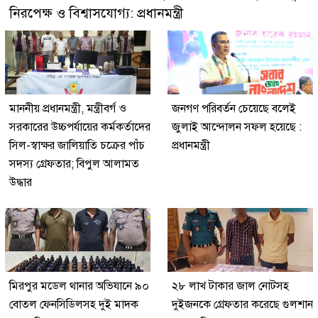
নিরপেক্ষ ও বিশ্বাসযোগ্য: প্রধানমন্ত্রী
মাননীয় প্রধানমন্ত্রী, মন্ত্রীবর্গ ও
জনগণ পরিবর্তন চেয়েছে বলেই
সরকারের উচ্চপর্যায়ের কর্মকর্তাদের
জুলাই আন্দোলন সফল হয়েছে :
সিল-স্বাক্ষর জালিয়াতি চক্রের পাঁচ
প্রধানমন্ত্রী
সদস্য গ্রেফতার; বিপুল আলামত
উদ্ধার
মিরপুর মডেল থানার অভিযানে ৯০
২৮ লাখ টাকার জাল নোটসহ
বোতল ফেনসিডিলসহ দুই মাদক
দুইজনকে গ্রেফতার করেছে গুলশান