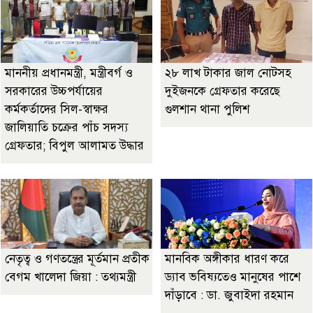
মাননীয় প্রধানমন্ত্রী, মন্ত্রীবর্গ ও
২৮ লাখ টাকার জাল নোটসহ
সরকারের উচ্চপর্যায়ের
দুইজনকে গ্রেফতার করেছে
কর্মকর্তাদের সিল-স্বাক্ষর
গুলশান থানা পুলিশ
জালিয়াতি চক্রের পাঁচ সদস্য
গ্রেফতার; বিপুল আলামত উদ্ধার
নেতৃত্ব ও গণতন্ত্রের মূর্তমান প্রতীক
মানবিক অঙ্গীকার ধারণ করে
বেগম খালেদা জিয়া : তথ্যমন্ত্রী
ড্যাব ভবিষ্যতেও মানুষের পাশে
দাঁড়াবে : ডা. জুবাইদা রহমান