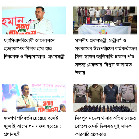
ফ্যাসিবাদবিরোধী আন্দোলনে
মাননীয় প্রধানমন্ত্রী, মন্ত্রীবর্গ ও
হত্যাকাণ্ডের বিচার হবে স্বচ্ছ,
সরকারের উচ্চপর্যায়ের কর্মকর্তাদের
নিরপেক্ষ ও বিশ্বাসযোগ্য: প্রধানমন্ত্রী
সিল-স্বাক্ষর জালিয়াতি চক্রের পাঁচ
সদস্য গ্রেফতার; বিপুল আলামত
উদ্ধার
জনগণ পরিবর্তন চেয়েছে বলেই
মিরপুর মডেল থানার অভিযানে ৯০
জুলাই আন্দোলন সফল হয়েছে :
বোতল ফেনসিডিলসহ দুই মাদক
প্রধানমন্ত্রী
কারবারি গ্রেফতার