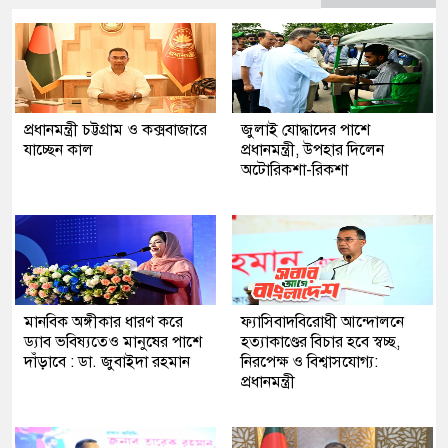
প্রধানমন্ত্রী চট্টগ্রাম ও কক্সবাজারে
জুলাই যোদ্ধাদের পাশে
যাচ্ছেন কাল
প্রধানমন্ত্রী, উপহার দিলেন
অটোরিকশা-রিকশা
মানবিক অঙ্গীকার ধারণ করে
ফ্যাসিবাদবিরোধী আন্দোলনে
ড্যাব ভবিষ্যতেও মানুষের পাশে
হত্যাকাণ্ডের বিচার হবে স্বচ্ছ,
দাঁড়াবে : ডা. জুবাইদা রহমান
নিরপেক্ষ ও বিশ্বাসযোগ্য:
প্রধানমন্ত্রী