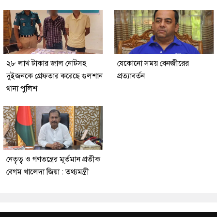
২৮ লাখ টাকার জাল নোটসহ
যেকোনো সময় বেনজীরের
দুইজনকে গ্রেফতার করেছে গুলশান
প্রত্যাবর্তন
থানা পুলিশ
নেতৃত্ব ও গণতন্ত্রের মূর্তমান প্রতীক
বেগম খালেদা জিয়া : তথ্যমন্ত্রী