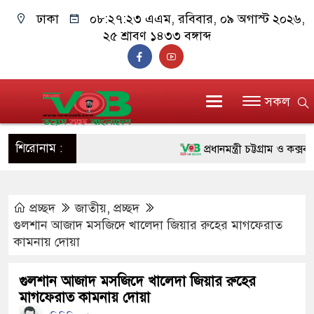
ঢাকা
০৮:২৭:২৪ এএম
, রবিবার, ০৯ অগাস্ট ২০২৬,
২৫ শ্রাবণ ১৪৩৩ বঙ্গাব্দ
সকল
শিরোনাম :
প্রধানমন্ত্রী চট্টগ্রাম ও কক্সবাজা
জুলাই যোদ্ধাদের পাশে প্রধানমন্
প্রচ্ছদ
জাতীয়
,
প্রচ্ছদ
রিকশা
গুলশান আজাদ মসজিদে খালেদা জিয়ার রুহের মাগফেরাত
মানবিক অঙ্গীকার ধারণ করে ড্য
কামনায় দোয়া
দাঁড়াবে : ডা. জুবাইদা রহমান
গুলশান আজাদ মসজিদে খালেদা জিয়ার রুহের
মাগফেরাত কামনায় দোয়া
ফ্যাসিবাদবিরোধী আন্দোলনে হত্যাক