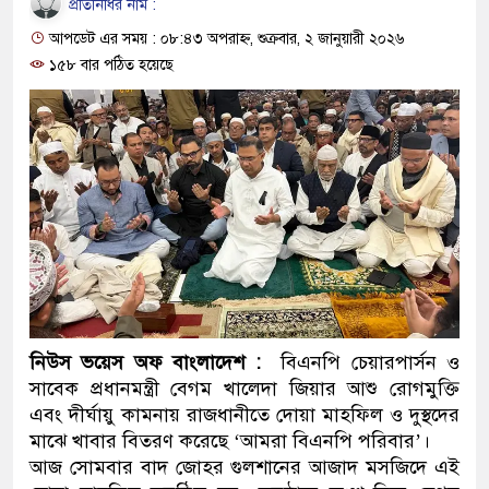
প্রতিনিধির নাম :
ও বিশ্বাসযোগ্য: প্রধানমন্ত্রী
আপডেট এর সময় : ০৮:৪৩ অপরাহ্ন, শুক্রবার, ২ জানুয়ারী ২০২৬
মাননীয় প্রধানমন্ত্রী, মন্ত্রীবর্গ 
১৫৮ বার পঠিত হয়েছে
সিল-স্বাক্ষর জালিয়াতি চক্রের পাঁচ স
উদ্ধার
জনগণ পরিবর্তন চেয়েছে বলেই 
প্রধানমন্ত্রী
মিরপুর মডেল থানার অভিযানে
মাদক কারবারি গ্রেফতার
নিউস ভয়েস অফ বাংলাদেশ :
বিএনপি চেয়ারপার্সন ও
২৮ লাখ টাকার জাল নোটসহ দুই
সাবেক প্রধানমন্ত্রী বেগম খালেদা জিয়ার আশু রোগমুক্তি
এবং দীর্ঘায়ু কামনায় রাজধানীতে দোয়া মাহফিল ও দুস্থদের
থানা পুলিশ
মাঝে খাবার বিতরণ করেছে ‘আমরা বিএনপি পরিবার’।
আজ সোমবার বাদ জোহর গুলশানের আজাদ মসজিদে এই
যেকোনো সময় বেনজীরের প্রত্যাব