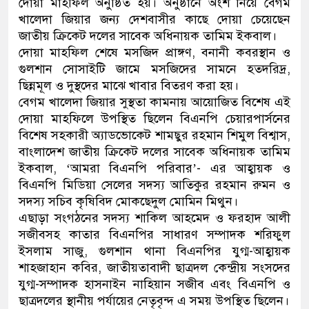
দোয়া মাহফিল অনুষ্ঠিত হয়। অনুষ্ঠানে অংশ নিয়ে বেগম
খালেদা জিয়ার জন্য দেশবাসীর কাছে দোয়া চেয়েছেন
নেতৃত্ব ও গণতন্ত্রের মূর্তমান প্র
জাতীয় ক্রিকেট দলের সাবেক অধিনায়ক তামিম ইকবাল।
দোয়া মাহফিল শেষে মসজিদ প্রাঙ্গণ, বনানী কবরস্থান ও
গুলশান সোসাইটি জামে মসজিদের সামনে হতদরিদ্র,
ছিন্নমূল ও দুস্থদের মাঝে খাবার বিতরণ করা হয়।
বেগম খালেদা জিয়ার সুস্থতা কামনায় আয়োজিত বিশেষ এই
দোয়া মাহফিলে উপস্থিত ছিলেন বিএনপি চেয়ারপার্সনের
বিশেষ সহকারী অ্যাডভোকেট শামছুর রহমান শিমুল বিশ্বাস,
বাংলাদেশ জাতীয় ক্রিকেট দলের সাবেক অধিনায়ক তামিম
ইকবাল, ‘আমরা বিএনপি পরিবার’- এর আহ্বায়ক ও
বিএনপি মিডিয়া সেলের সদস্য আতিকুর রহমান রুমন ও
সদস্য সচিব কৃষিবিদ মোকছেদুল মোমিন মিথুন।
এছাড়া সংগঠনের সদস্য শাকিল আহমেদ ও ফরহাদ আলী
সজীবসহ কাতার বিএনপির সাধারণ সম্পাদক শরিফুল
ইসলাম সাজু, গুলশান থানা বিএনপির যুগ্ম-আহ্বায়ক
শাহজাহান কবির, জাতীয়তাবাদী ছাত্রদল কেন্দ্রীয় সংসদের
যুগ্ম-সম্পাদক হাসনাইন নাহিয়ান সজীব এবং বিএনপি ও
ছাত্রদলের স্থানীয় পর্যায়ের নেতৃবৃন্দ এ সময় উপস্থিত ছিলেন।