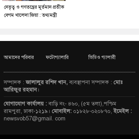
নেতৃত্ব ও গণতন্ত্রের মূর্তমান প্রতীক
বেগম খালেদা জিয়া : তথ্যমন্ত্রী
আমাদের পরিবার
ফটোগ্যালারি
ভিডিও গ্যালারী
সম্পাদক :
জালালুর রশিদ খান,
ব্যবস্থাপনা সম্পাদক :
মোঃ
আরিফুর রহমান
।
যোগাযোগ কার্যালয় :
বাড়ি নং- ৪৬০, (৫ম তলা),পশ্চিম
রামপুরা, ঢাকা-১২১৯।
মোবাইল:
০১৮২৮-০২০৮৭০,
ইমেইল :
newsvob57@gmail. com