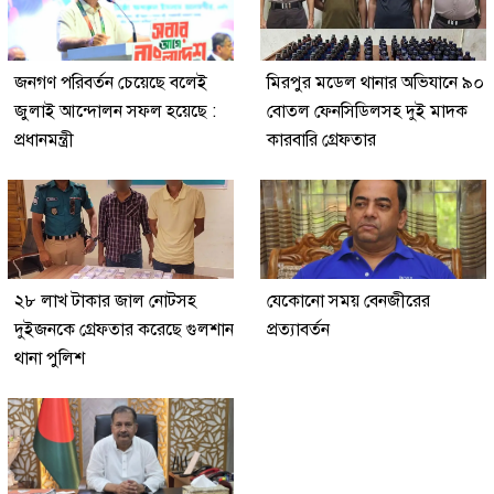
জনগণ পরিবর্তন চেয়েছে বলেই
মিরপুর মডেল থানার অভিযানে ৯০
জুলাই আন্দোলন সফল হয়েছে :
বোতল ফেনসিডিলসহ দুই মাদক
প্রধানমন্ত্রী
কারবারি গ্রেফতার
২৮ লাখ টাকার জাল নোটসহ
যেকোনো সময় বেনজীরের
দুইজনকে গ্রেফতার করেছে গুলশান
প্রত্যাবর্তন
থানা পুলিশ