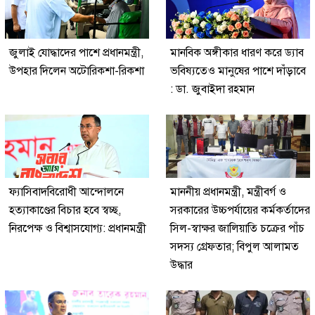
জুলাই যোদ্ধাদের পাশে প্রধানমন্ত্রী,
মানবিক অঙ্গীকার ধারণ করে ড্যাব
উপহার দিলেন অটোরিকশা-রিকশা
ভবিষ্যতেও মানুষের পাশে দাঁড়াবে
: ডা. জুবাইদা রহমান
ফ্যাসিবাদবিরোধী আন্দোলনে
মাননীয় প্রধানমন্ত্রী, মন্ত্রীবর্গ ও
হত্যাকাণ্ডের বিচার হবে স্বচ্ছ,
সরকারের উচ্চপর্যায়ের কর্মকর্তাদের
নিরপেক্ষ ও বিশ্বাসযোগ্য: প্রধানমন্ত্রী
সিল-স্বাক্ষর জালিয়াতি চক্রের পাঁচ
সদস্য গ্রেফতার; বিপুল আলামত
উদ্ধার