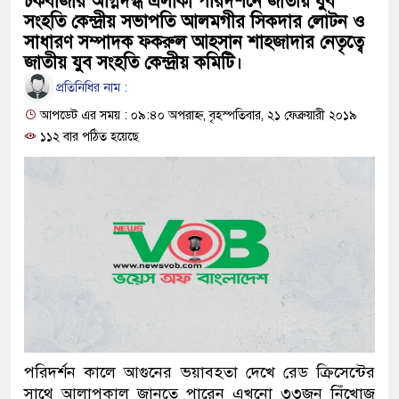
চকবাজার অগ্নিদগ্ধ এলাকা পরিদর্শনে জাতীয় যুব
ও বিশ্বাসযোগ্য: প্রধানমন্ত্রী
সংহতি কেন্দ্রীয় সভাপতি আলমগীর সিকদার লোটন ও
সাধারণ সম্পাদক ফকরুল আহসান শাহজাদার নেতৃত্বে
মাননীয় প্রধানমন্ত্রী, মন্ত্রীবর্গ
জাতীয় যুব সংহতি কেন্দ্রীয় কমিটি।
প্রতিনিধির নাম :
সিল-স্বাক্ষর জালিয়াতি চক্রের পাঁচ 
আপডেট এর সময় : ০৯:৪০ অপরাহ্ন, বৃহস্পতিবার, ২১ ফেব্রুয়ারী ২০১৯
উদ্ধার
১১২ বার পঠিত হয়েছে
জনগণ পরিবর্তন চেয়েছে বলেই
প্রধানমন্ত্রী
মিরপুর মডেল থানার অভিযানে
মাদক কারবারি গ্রেফতার
২৮ লাখ টাকার জাল নোটসহ দু
থানা পুলিশ
পরিদর্শন কালে আগুনের ভয়াবহতা দেখে রেড ক্রিসেন্টের
যেকোনো সময় বেনজীরের প্রত্যা
সাথে আলাপকাল জানতে পারেন এখনো ৩৩জন নিঁখোজ