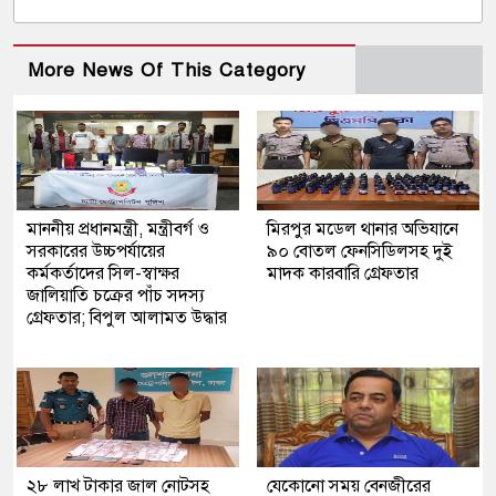
More News Of This Category
মাননীয় প্রধানমন্ত্রী, মন্ত্রীবর্গ ও
মিরপুর মডেল থানার অভিযানে
সরকারের উচ্চপর্যায়ের
৯০ বোতল ফেনসিডিলসহ দুই
কর্মকর্তাদের সিল-স্বাক্ষর
মাদক কারবারি গ্রেফতার
জালিয়াতি চক্রের পাঁচ সদস্য
গ্রেফতার; বিপুল আলামত উদ্ধার
২৮ লাখ টাকার জাল নোটসহ
যেকোনো সময় বেনজীরের