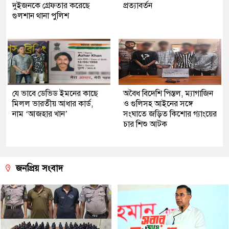
দুইজনকে গ্রেফতার করেছে
প্রত্যাবর্তন
গুলশান থানা পুলিশ
যে ভাবে ডেভিড ইমনের কাছে
অবৈধ বিদেশি পিস্তল, ম্যাগাজিন
মিলল ভারতীয় আধার কার্ড,
ও গুলিসহ আইনের সঙ্গে
নাম ‘আজহার খান’
সংঘাতে জড়িত কিশোর গ্যাংয়ের
চার শিশু আটক
জনপ্রিয় সংবাদ