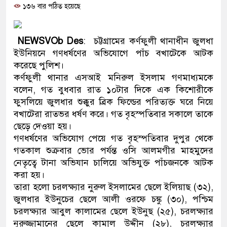
১৩৬ বার পঠিত হয়েছে
ও বিশ্বাসযোগ্য: প্রধানমন্ত্রী
মাননীয় প্রধানমন্ত্রী, মন্ত্রীবর্গ 
NEWSVOb Des
: চট্টগ্রামের কর্ণফুলী থানাধীন জুলধা
সিল-স্বাক্ষর জালিয়াতি চক্রের পাঁচ স
ইউনিয়নে গণধর্ষণের অভিযোগে পাঁচ বখাটেকে আটক
করেছে পুলিশ।
উদ্ধার
কর্ণফুলী থানার এসআই মনিরুল ইসলাম গণমাধ্যমকে
বলেন, গত বুধবার রাত ১০টার দিকে এক কিশোরীকে
জনগণ পরিবর্তন চেয়েছে বলেই 
ফুসলিয়ে জুলধার শুক্কুর ব্রিক ফিল্ডের পরিত্যক্ত ঘরে নিয়ে
বখাটেরা রাতভর ধর্ষণ করে। গত বৃহস্পতিবার সকালে তাকে
প্রধানমন্ত্রী
ছেড়ে দেওয়া হয়।
মিরপুর মডেল থানার অভিযানে
গণধর্ষণের অভিযোগ পেয়ে গত বৃহস্পতিবার দুপুর থেকে
গতকাল শুক্রবার ভোর পর্যন্ত ওসি আলমগীর মাহমুদের
মাদক কারবারি গ্রেফতার
নেতৃত্বে টানা অভিযান চালিয়ে অভিযুক্ত পাঁচজনকে আটক
করা হয়।
২৮ লাখ টাকার জাল নোটসহ দুই
তারা হলো চরলক্ষ্যার নুরুল ইসলামের ছেলে ইলিয়াছ (৩২),
জুলধার ইউনুচের ছেলে আলী ওরফে চঙ্কু (৩০), পশ্চিম
থানা পুলিশ
চরলক্ষ্যার আবুল কালামের ছেলে ইউনুছ (২৫), চরলক্ষ্যার
যেকোনো সময় বেনজীরের প্রত্যাব
নুরুজ্জামানের ছেলে কামাল উদ্দীন (২৮), চরলক্ষ্যার