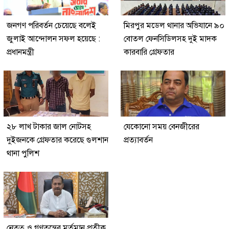
জনগণ পরিবর্তন চেয়েছে বলেই
মিরপুর মডেল থানার অভিযানে ৯০
জুলাই আন্দোলন সফল হয়েছে :
বোতল ফেনসিডিলসহ দুই মাদক
প্রধানমন্ত্রী
কারবারি গ্রেফতার
২৮ লাখ টাকার জাল নোটসহ
যেকোনো সময় বেনজীরের
দুইজনকে গ্রেফতার করেছে গুলশান
প্রত্যাবর্তন
থানা পুলিশ
নেতৃত্ব ও গণতন্ত্রের মূর্তমান প্রতীক