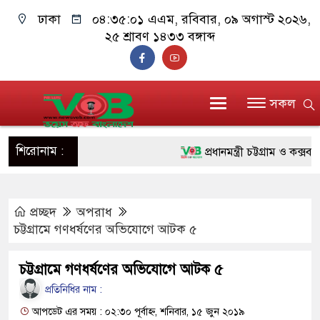
ঢাকা
০৪:৩৫:০২ এএম
, রবিবার, ০৯ অগাস্ট ২০২৬,
২৫ শ্রাবণ ১৪৩৩ বঙ্গাব্দ
সকল
শিরোনাম :
প্রধানমন্ত্রী চট্টগ্রাম ও কক্সবাজা
জুলাই যোদ্ধাদের পাশে প্রধানমন্
প্রচ্ছদ
অপরাধ
রিকশা
চট্টগ্রামে গণধর্ষণের অভিযোগে আটক ৫
মানবিক অঙ্গীকার ধারণ করে ড্য
চট্টগ্রামে গণধর্ষণের অভিযোগে আটক ৫
দাঁড়াবে : ডা. জুবাইদা রহমান
প্রতিনিধির নাম :
ফ্যাসিবাদবিরোধী আন্দোলনে হত্যাক
আপডেট এর সময় : ০২:৩০ পূর্বাহ্ন, শনিবার, ১৫ জুন ২০১৯