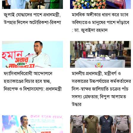
জুলাই যোদ্ধাদের পাশে প্রধানমন্ত্রী,
মানবিক অঙ্গীকার ধারণ করে ড্যাব
উপহার দিলেন অটোরিকশা-রিকশা
ভবিষ্যতেও মানুষের পাশে দাঁড়াবে
: ডা. জুবাইদা রহমান
ফ্যাসিবাদবিরোধী আন্দোলনে
মাননীয় প্রধানমন্ত্রী, মন্ত্রীবর্গ ও
হত্যাকাণ্ডের বিচার হবে স্বচ্ছ,
সরকারের উচ্চপর্যায়ের কর্মকর্তাদের
নিরপেক্ষ ও বিশ্বাসযোগ্য: প্রধানমন্ত্রী
সিল-স্বাক্ষর জালিয়াতি চক্রের পাঁচ
সদস্য গ্রেফতার; বিপুল আলামত
উদ্ধার