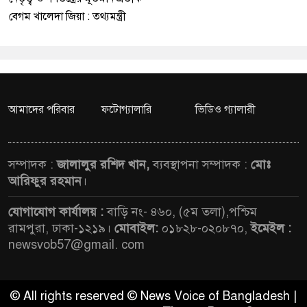
বেগম খালেদা জিয়া : তথ্যমন্ত্রী
আমাদের পরিবার
ফটোগ্যালারি
ভিডিও গ্যালারী
সম্পাদক :
জালালুর রশিদ খান,
ব্যবস্থাপনা সম্পাদক :
মোঃ
আরিফুর রহমান
।
যোগাযোগ কার্যালয় :
বাড়ি নং- ৪৬০, (৫ম তলা),পশ্চিম
রামপুরা, ঢাকা-১২১৯।
মোবাইল:
০১৮২৮-০২০৮৭০,
ইমেইল :
newsvob57@gmail. com
© All rights reserved © News Voice of Bangladesh |