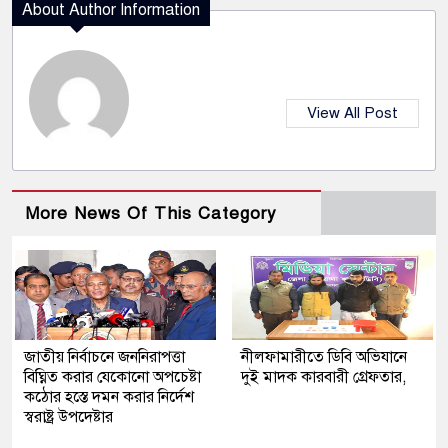
About Author Information
View All Post
More News Of This Category
জাতীয় নির্বাচনে জননিরাপত্তা
নীলফামারীতে ডিবি অভিযানে
বিঘ্নিত করার যেকোনো অপচেষ্টা
দুই মাদক কারবারী গ্রেফতার,
কঠোর হস্তে দমন করার নির্দেশ
স্বরাষ্ট্র উপদেষ্টার