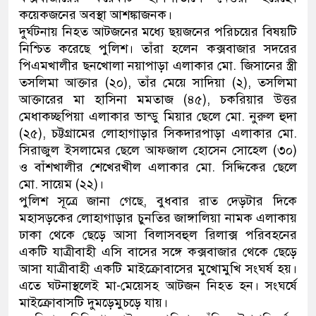
কয়েকজনের অবস্থা আশঙ্কাজনক।
ডাকাতির প্রস্তুতিকালে দুইজনক
দুর্ঘটনায় নিহত আটজনের মধ্যে ছয়জনের পরিচয়ের বিষয়টি
নিশ্চিত করেছে পুলিশ। তাঁরা হলেন কক্সবাজার সদরের
থানা পুলিশ
পিএমখালীর ছনখোলা নয়াপাড়া এলাকার মো. জিসানের স্ত্রী
তসলিমা আক্তার (২০), তাঁর মেয়ে সাদিয়া (২), তসলিমা
আক্তারের মা হাসিনা মমতাজ (৪৫), চকরিয়ার উত্তর
মেধাকচ্ছপিয়া এলাকার ভান্ডু মিয়ার ছেলে মো. নুরুল হুদা
(২৫), চট্টগ্রামের লোহাগাড়ার সিকদারপাড়া এলাকার মো.
সিরাজুল ইসলামের ছেলে আফজাল হোসেন সোহেল (৩০)
ও বাঁশখালীর শেখেরখীল এলাকার মো. সিদ্দিকের ছেলে
মো. সায়েম (২২)।
পুলিশ সূত্রে জানা গেছে, বুধবার রাত দেড়টার দিকে
মহাসড়কের লোহাগাড়ার চুনতির জাঙ্গালিয়া নামক এলাকায়
ঢাকা থেকে ছেড়ে আসা বিলাসবহুল রিলাক্স পরিবহনের
একটি যাত্রীবাহী এসি বাসের সঙ্গে কক্সবাজার থেকে ছেড়ে
আসা যাত্রীবাহী একটি মাইক্রোবাসের মুখোমুখি সংঘর্ষ হয়।
এতে ঘটনাস্থলেই মা-মেয়েসহ আটজন নিহত হন। সংঘর্ষে
মাইক্রোবাসটি দুমড়েমুচড়ে যায়।