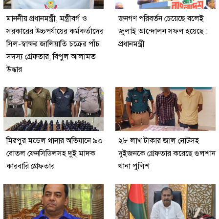
মাননীয় প্রধানমন্ত্রী, মন্ত্রীবর্গ ও
জনগণ পরিবর্তন চেয়েছে বলেই
সরকারের উচ্চপর্যায়ের কর্মকর্তাদের
জুলাই আন্দোলন সফল হয়েছে :
সিল-স্বাক্ষর জালিয়াতি চক্রের পাঁচ
প্রধানমন্ত্রী
সদস্য গ্রেফতার; বিপুল আলামত
উদ্ধার
মিরপুর মডেল থানার অভিযানে ৯০
২৮ লাখ টাকার জাল নোটসহ
বোতল ফেনসিডিলসহ দুই মাদক
দুইজনকে গ্রেফতার করেছে গুলশান
কারবারি গ্রেফতার
থানা পুলিশ