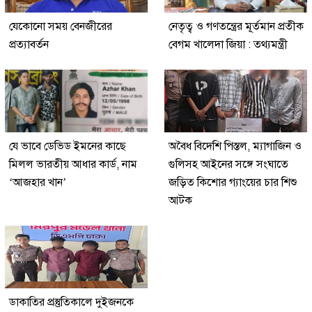
যেকোনো সময় বেনজীরের
নেতৃত্ব ও গণতন্ত্রের মূর্তমান প্রতীক
প্রত্যাবর্তন
বেগম খালেদা জিয়া : তথ্যমন্ত্রী
যে ভাবে ডেভিড ইমনের কাছে
অবৈধ বিদেশি পিস্তল, ম্যাগাজিন ও
মিলল ভারতীয় আধার কার্ড, নাম
গুলিসহ আইনের সঙ্গে সংঘাতে
‘আজহার খান’
জড়িত কিশোর গ্যাংয়ের চার শিশু
আটক
ডাকাতির প্রস্তুতিকালে দুইজনকে