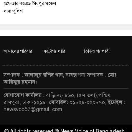
গ্রেফতার করেছে মিরপুর মডেল
থানা পুলিশ
আমাদের পরিবার
ফটোগ্যালারি
ভিডিও গ্যালারী
সম্পাদক :
জালালুর রশিদ খান,
ব্যবস্থাপনা সম্পাদক :
মোঃ
আরিফুর রহমান
।
যোগাযোগ কার্যালয় :
বাড়ি নং- ৪৬০, (৫ম তলা),পশ্চিম
রামপুরা, ঢাকা-১২১৯।
মোবাইল:
০১৮২৮-০২০৮৭০,
ইমেইল :
newsvob57@gmail. com
© All rights reserved © News Voice of Bangladesh |