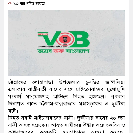
৯৫ বার পঠিত হয়েছে
প্রধানমন্ত্রী
মিরপুর মডেল থানার অভিযানে
মাদক কারবারি গ্রেফতার
২৮ লাখ টাকার জাল নোটসহ দুই
থানা পুলিশ
যেকোনো সময় বেনজীরের প্রত্যাব
নেতৃত্ব ও গণতন্ত্রের মূর্তমান প্র
চট্টগ্রামের লোহাগাড়া উপজেলার চুনতির জাঙ্গালিয়া
এলাকায় যাত্রীবাহী বাসের সঙ্গে মাইক্রোবাসের মুখোমুখি
যে ভাবে ডেভিড ইমনের কাছে মি
সংঘর্ষে মা-মেয়েসহ আটজন নিহত হয়েছেন। বুধবার
দিবাগত রাতে চট্টগ্রাম-কক্সবাজার মহাসড়কের এ দুর্ঘটনা
‘আজহার খান’
ঘটে।
নিহত সবাই মাইক্রোবাসের যাত্রী। দুর্ঘটনায় বাসের ২০ জন
অবৈধ বিদেশি পিস্তল, ম্যাগাজি
যাত্রী আহত হয়েছেন। আহত যাত্রীদের উদ্ধার করে চকরিয় ও
জড়িত কিশোর গ্যাংয়ের চার শিশু আট
কক্সবাজারের কয়েকটি হাসপাতালে নেওয়া হয়েছে।