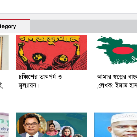
tegory
চব্বিশের তাৎপর্য ও
আমার স্বপ্নের বা
ই,
মূল্যায়ন।
,লেখক: ইমাম হা