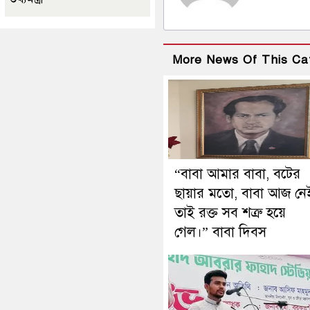
More News Of This Ca
“বাবা আমার বাবা, বটের
ছায়ার মতো, বাবা আজ নে
তাই রক্ত সব শত্রু হয়ে
গেল।” বাবা দিবস