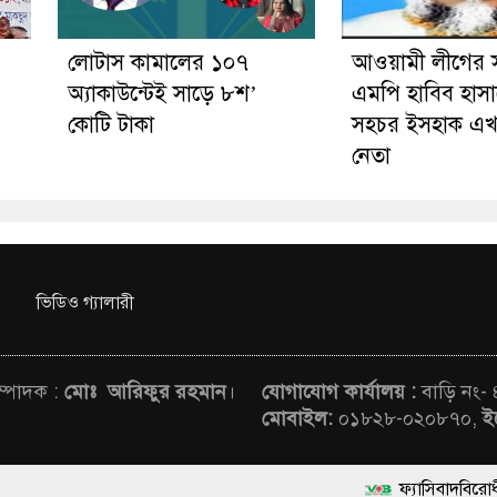
লোটাস কামালের ১০৭
আওয়ামী লীগের 
অ্যাকাউন্টেই সাড়ে ৮শ’
এমপি হাবিব হাসা
কোটি টাকা
সহচর ইসহাক এখ
নেতা
ভিডিও গ্যালারী
সম্পাদক :
মোঃ আরিফুর রহমান
।
যোগাযোগ কার্যালয় :
বাড়ি নং-
মোবাইল:
০১৮২৮-০২০৮৭০,
ই
ফ্যাসিবাদবিরোধী আন্দোলনে হত্