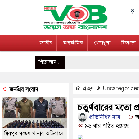
জাতীয়
আন্তর্জাতিক
খেলাধুলা
বিনোদন
শিরোনাম :
প্রচ্ছদ
Uncategorize
জনপ্রিয় সংবাদ
চতুর্থবারের মতো প্
প্রতিনিধির নাম :
আপ
৯৬ বার পঠিত হয়েছে
মিরপুর মডেল থানার অভিযানে