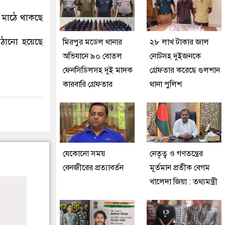
র মাঠে থাকছে
পাঠানো হয়েছে
মিরপুর মডেল থানার
২৮ লাখ টাকার জাল
অভিযানে ৯০ বোতল
নোটসহ দুইজনকে
ফেনসিডিলসহ দুই মাদক
গ্রেফতার করেছে গুলশান
কারবারি গ্রেফতার
থানা পুলিশ
যেকোনো সময়
নেতৃত্ব ও গণতন্ত্রের
বেনজীরের প্রত্যাবর্তন
মূর্তমান প্রতীক বেগম
খালেদা জিয়া : তথ্যমন্ত্রী