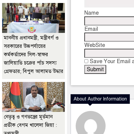
Name
Email
মাননীয় প্রধানমন্ত্রী, মন্ত্রীবর্গ ও
WebSite
সরকারের উচ্চপর্যায়ের
কর্মকর্তাদের সিল-স্বাক্ষর
Save Your Email a
জালিয়াতি চক্রের পাঁচ সদস্য
গ্রেফতার; বিপুল আলামত উদ্ধার
About Author Information
নেতৃত্ব ও গণতন্ত্রের মূর্তমান
প্রতীক বেগম খালেদা জিয়া :
তথ্যমন্ত্রী