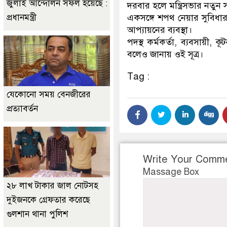
জুলাই আন্দোলন সফল হয়েছে :
দরবার হলে মন্ত্রিসভার নতুন
প্রধানমন্ত্রী
একসঙ্গে শপথ নেয়ার সুবিধার 
আপ্যায়নের ব্যবস্থা।
পদস্থ কর্মকর্তা, ব্যবসায়ী
বলেও জানায় ওই সূত্র।
Tag :
যেকোনো সময় বেনজীরের
প্রত্যাবর্তন
Write Your Comm
Massage Box
২৮ লাখ টাকার জাল নোটসহ
দুইজনকে গ্রেফতার করেছে
গুলশান থানা পুলিশ