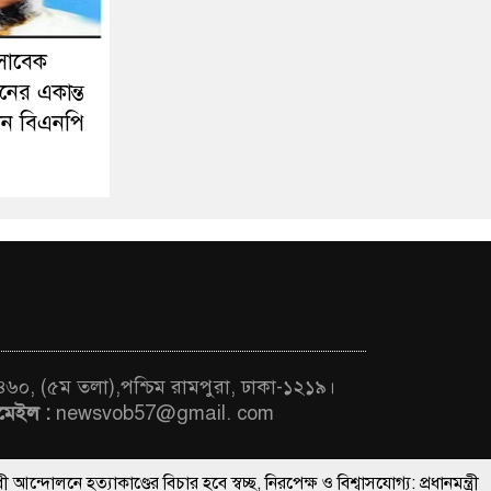
সাবেক
নের একান্ত
ন বিএনপি
 ৪৬০, (৫ম তলা),পশ্চিম রামপুরা, ঢাকা-১২১৯।
মেইল :
newsvob57@gmail. com
যাকাণ্ডের বিচার হবে স্বচ্ছ, নিরপেক্ষ ও বিশ্বাসযোগ্য: প্রধানমন্ত্রী