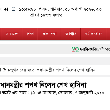
ঢাকা
১০:২৯:৪৯ পিএম
, শনিবার, ০৮ অগাস্ট ২০২৬, ২৩
শ্রাবণ ১৪৩৩ বঙ্গাব্দ
সারাদেশ
শিক্ষা
স্বাস্থ্য কথা
অর্থনীতি
ধর্ম ও জীবন
ফ্যাসিবাদবিরোধী আন্দোলনে হত্যাকা
মাননীয় প্রধানমন্ত্রী, মন্ত্রীবর
d
চতুর্থবারের মতো প্রধানমন্ত্রীর শপথ নিলেন শেখ হাসিনা
জনগণ পরিবর্তন চেয়েছে বলেই জ
২৮ লাখ টাকার জাল নোটসহ দু
রধানমন্ত্রীর শপথ নিলেন শেখ হাসিনা
নেতৃত্ব ও গণতন্ত্রের মূর্তমান প্
ডেট এর সময় : ১১:০৪ অপরাহ্ন, সোমবার, ৭ জানুয়ারী ২০১৯
অবৈধ বিদেশি পিস্তল, ম্যাগাজ