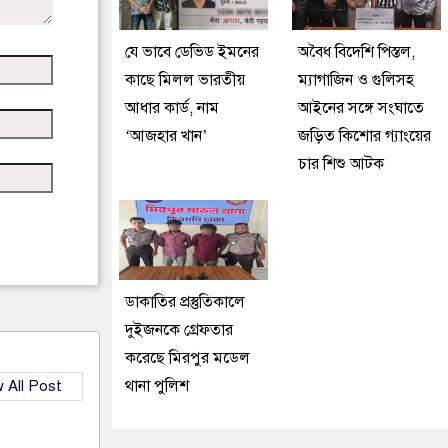
যে ভাবে ডেভিড ইমনের
অবৈধ বিদেশি পিস্তল,
কাছে মিলল ভারতীয়
ম্যাগাজিন ও গুলিসহ
আধার কার্ড, নাম
আইনের সঙ্গে সংঘাতে
‘আজহার খান’
জড়িত কিশোর গ্যাংয়ের
চার শিশু আটক
ডাকাতির প্রস্তুতিকালে
দুইজনকে গ্রেফতার
করেছে মিরপুর মডেল
থানা পুলিশ
 All Post