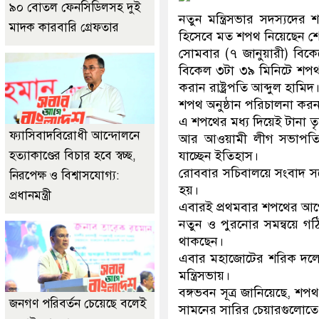
৯০ বোতল ফেনসিডিলসহ দুই
নতুন মন্ত্রিসভার সদস্যদের শপ
মাদক কারবারি গ্রেফতার
হিসেবে মত শপথ নিয়েছেন শেখ
সোমবার (৭ জানুয়ারী) বিকে
বিকেল ৩টা ৩৯ মিনিটে শপথ নে
করান রাষ্ট্রপতি আব্দুল হামিদ
শপথ অনুষ্ঠান পরিচালনা করন
এ শপথের মধ্য দিয়েই টানা তৃ
ফ্যাসিবাদবিরোধী আন্দোলনে
আর আওয়ামী লীগ সভাপতি শে
হত্যাকাণ্ডের বিচার হবে স্বচ্ছ,
যাচ্ছেন ইতিহাস।
রোববার সচিবালয়ে সংবাদ সম্
নিরপেক্ষ ও বিশ্বাসযোগ্য:
হয়।
প্রধানমন্ত্রী
এবারই প্রথমবার শপথের আগে 
নতুন ও পুরনোর সমন্বয়ে গঠিত 
থাকছেন।
এবার মহাজোটের শরিক দলের 
মন্ত্রিসভায়।
বঙ্গভবন সূত্র জানিয়েছে, শ
জনগণ পরিবর্তন চেয়েছে বলেই
সামনের সারির চেয়ারগুলোতে 