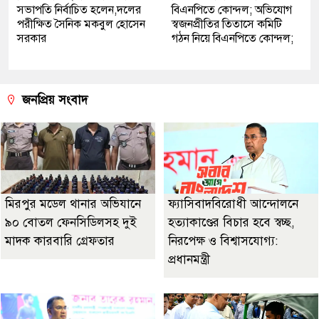
সভাপতি নির্বাচিত হলেন,দলের
বিএনপিতে কোন্দল; অভিযোগ
পরীক্ষিত সৈনিক মকবুল হোসেন
স্বজনপ্রীতির তিতাসে কমিটি
সরকার
গঠন নিয়ে বিএনপিতে কোন্দল;
জনপ্রিয় সংবাদ
মিরপুর মডেল থানার অভিযানে
ফ্যাসিবাদবিরোধী আন্দোলনে
৯০ বোতল ফেনসিডিলসহ দুই
হত্যাকাণ্ডের বিচার হবে স্বচ্ছ,
মাদক কারবারি গ্রেফতার
নিরপেক্ষ ও বিশ্বাসযোগ্য:
প্রধানমন্ত্রী