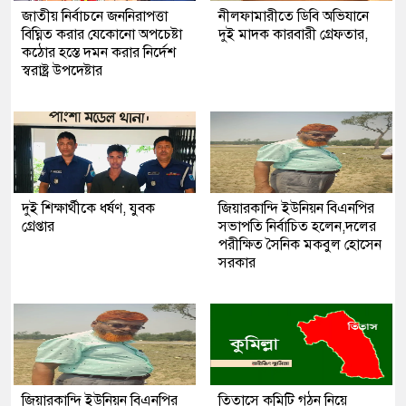
জাতীয় নির্বাচনে জননিরাপত্তা
নীলফামারীতে ডিবি অভিযানে
বিঘ্নিত করার যেকোনো অপচেষ্টা
দুই মাদক কারবারী গ্রেফতার,
কঠোর হস্তে দমন করার নির্দেশ
স্বরাষ্ট্র উপদেষ্টার
দুই শিক্ষার্থীকে ধর্ষণ, যুবক
জিয়ারকান্দি ইউনিয়ন বিএনপির
গ্রেপ্তার
সভাপতি নির্বাচিত হলেন,দলের
পরীক্ষিত সৈনিক মকবুল হোসেন
সরকার
জিয়ারকান্দি ইউনিয়ন বিএনপির
তিতাসে কমিটি গঠন নিয়ে