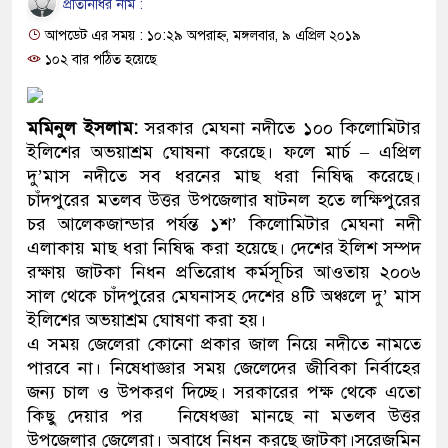
প্রতিনিধির নাম :
ও বিশ্বাসযোগ্য: প্রধানমন্ত্রী
আপডেট এর সময় : ১০:২৯ অপরাহ্ন, মঙ্গলবার, ৯ এপ্রিল ২০১৯
মাননীয় প্রধানমন্ত্রী, মন্ত্রীবর্গ ও সরকারের
১০২ বার পঠিত হয়েছে
সিল-স্বাক্ষর জালিয়াতি চক্রের পাঁচ সদস্য গ্
মমিনুল ইসলাম:
সরকার মেঘনা নদীতে ১০০ কিলোমিটার
উদ্ধার
ইলিশের অভয়াশ্রম ঘোষনা করেছে। ফলে মার্চ – এপ্রিল
দু’মাস নদীতে সব ধরনের মাছ ধরা নিষিদ্ধ করেছে।
জনগণ পরিবর্তন চেয়েছে বলেই জুলাই 
চাঁদপুরের মতলব উত্তর উপজেলার ষাটনল হতে লক্ষিপুরের
চর আলেকজান্ডার পর্যন্ত ১শ’ কিলোমিটার মেঘনা নদী
প্রধানমন্ত্রী
এলাকায় মাছ ধরা নিষিদ্ধ করা হয়েছে। দেশের ইলিশ সম্পদ
মিরপুর মডেল থানার অভিযানে ৯০ বোত
রক্ষায় জাটকা নিধন প্রতিরোধ কর্মসূচির আওতায় ২০০৬
সাল থেকে চাঁদপুরের মেঘনাসহ দেশের ৪টি অঞ্চলে দু’ মাস
মাদক কারবারি গ্রেফতার
ইলিশের অভয়াশ্রম ঘোষণা করা হয়।
এ সময় জেলেরা কোনো প্রকার জাল নিয়ে নদীতে নামতে
২৮ লাখ টাকার জাল নোটসহ দুইজনকে গ
পারবে না। নিষেধাজ্ঞার সময় জেলেদের জীবিকা নির্বাহের
জন্য চাল ও উপকরণ দিচ্ছে। সরকারের পক্ষ থেকে এতো
থানা পুলিশ
কিছু দেয়ার পর নিষেধজ্ঞা মানছে না মতলব উত্তর
যেকোনো সময় বেনজীরের প্রত্যাবর্তন
উপজেলার জেলেরা। অবাধে নিধন করছে জাটকা।সরেজমিন