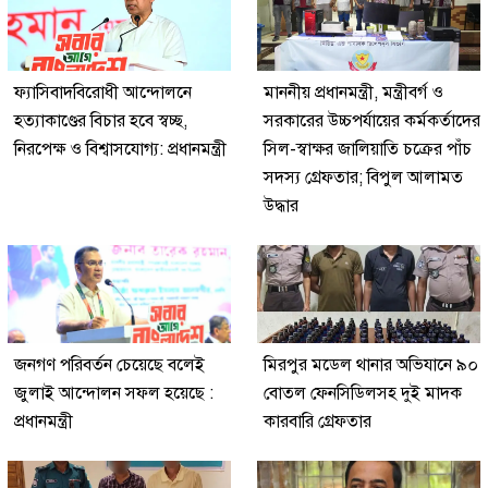
ফ্যাসিবাদবিরোধী আন্দোলনে
মাননীয় প্রধানমন্ত্রী, মন্ত্রীবর্গ ও
হত্যাকাণ্ডের বিচার হবে স্বচ্ছ,
সরকারের উচ্চপর্যায়ের কর্মকর্তাদের
নিরপেক্ষ ও বিশ্বাসযোগ্য: প্রধানমন্ত্রী
সিল-স্বাক্ষর জালিয়াতি চক্রের পাঁচ
সদস্য গ্রেফতার; বিপুল আলামত
উদ্ধার
জনগণ পরিবর্তন চেয়েছে বলেই
মিরপুর মডেল থানার অভিযানে ৯০
জুলাই আন্দোলন সফল হয়েছে :
বোতল ফেনসিডিলসহ দুই মাদক
প্রধানমন্ত্রী
কারবারি গ্রেফতার