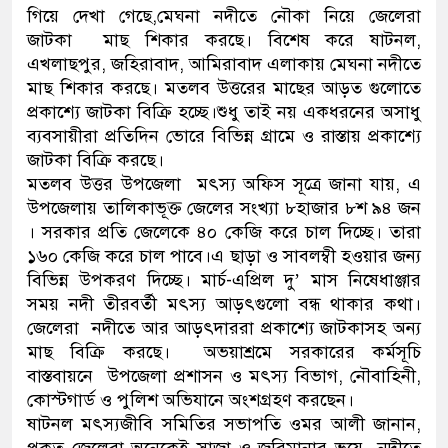
গিয়ে দেখা গেছে,মেঘনা নদীতে নৌকা নিয়ে জেলেরা
নেতৃত্ব ও গণতন্ত্রের মূর্তমান প্রতীক বেগম
জাটকা মাছ শিকার করছে। বিশেষ করে ষাটনল,
এখলাছপুর, জহিরাবাদ, আমিরাবাদ এলাকায় মেঘনা নদীতে
মাছ শিকার করছে। মতলব উত্তরের মাছের আড়ত গুলোতে
প্রকাশ্যে জাটকা বিক্রি হচ্ছে।শুধু তাই নয় একধরনের অসাধু
ব্যবসায়ীরা প্রতিদিন ভোরে বিভিন্ন গ্রামে ও রাস্তায় প্রকাশ্যে
জাটকা বিক্রি করছে।
মতলব উত্তর উপজেলা মৎস্য অফিস সূত্রে জানা যায়, এ
উপজেলায় তালিকাভূক্ত জেলের সংখ্যা ৮হাজার ৮শ ৯৪ জন
। সরকার প্রতি জেলেকে ৪০ কেজি করে চাল দিচ্ছে। তারা
১৬০ কেজি করে চাল পাবে।এ ছাড়া ও সাবলম্বী হওয়ার জন্য
বিভিন্ন উপকরণ দিচ্ছে। মার্চ-এপ্রিল দু’ মাস নিষেধাঞ্জার
সময় নদী তীরবর্তী মৎস্য আড়ৎগুলো বন্ধ থাকার কথা।
জেলেরা নদীতে আর আড়ৎদাররা প্রকাশ্যে জাটকাসহ অন্য
মাছ বিক্রি করছে। অভয়াশ্রমে সরকারের কর্মসূচি
বাস্তবায়নে উপজেলা প্রশাসন ও মৎস্য বিভাগ, নৌবাহিনী,
কোস্টগার্ড ও পুলিশ অভিযানে অংশগ্রহণ করছেন।
ষাটনল মৎস্যজীবি সমিতির সভাপতি ওমর আলী জানান,