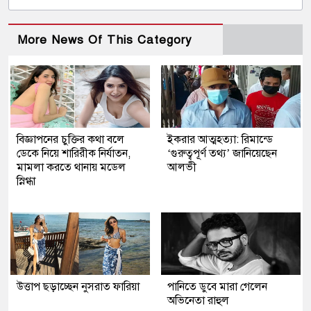
More News Of This Category
বিজ্ঞাপনের চুক্তির কথা বলে
ইকরার আত্মহত্যা: রিমান্ডে
ডেকে নিয়ে শারিরীক নির্যাতন,
‘গুরুত্বপূর্ণ তথ্য’ জানিয়েছেন
মামলা করতে থানায় মডেল
আলভী
স্নিগ্ধা
উত্তাপ ছড়াচ্ছেন নুসরাত ফারিয়া
পানিতে ডুবে মারা গেলেন
অভিনেতা রাহুল