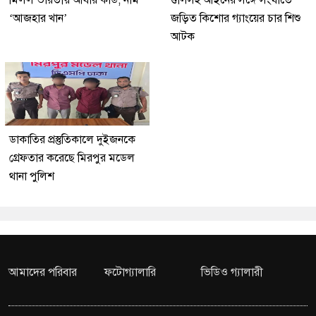
মিলল ভারতীয় আধার কার্ড, নাম
গুলিসহ আইনের সঙ্গে সংঘাতে
‘আজহার খান’
জড়িত কিশোর গ্যাংয়ের চার শিশু
আটক
ডাকাতির প্রস্তুতিকালে দুইজনকে
গ্রেফতার করেছে মিরপুর মডেল
থানা পুলিশ
আমাদের পরিবার
ফটোগ্যালারি
ভিডিও গ্যালারী