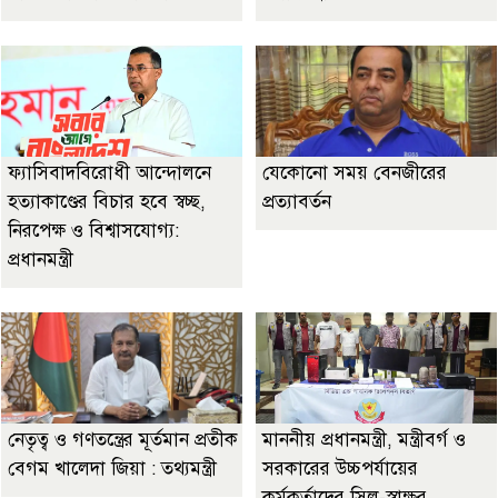
ফ্যাসিবাদবিরোধী আন্দোলনে
যেকোনো সময় বেনজীরের
হত্যাকাণ্ডের বিচার হবে স্বচ্ছ,
প্রত্যাবর্তন
নিরপেক্ষ ও বিশ্বাসযোগ্য:
প্রধানমন্ত্রী
নেতৃত্ব ও গণতন্ত্রের মূর্তমান প্রতীক
মাননীয় প্রধানমন্ত্রী, মন্ত্রীবর্গ ও
বেগম খালেদা জিয়া : তথ্যমন্ত্রী
সরকারের উচ্চপর্যায়ের
কর্মকর্তাদের সিল-স্বাক্ষর