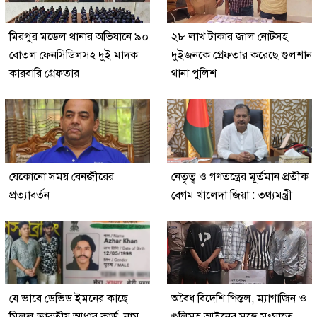
মিরপুর মডেল থানার অভিযানে ৯০
২৮ লাখ টাকার জাল নোটসহ
বোতল ফেনসিডিলসহ দুই মাদক
দুইজনকে গ্রেফতার করেছে গুলশান
কারবারি গ্রেফতার
থানা পুলিশ
যেকোনো সময় বেনজীরের
নেতৃত্ব ও গণতন্ত্রের মূর্তমান প্রতীক
প্রত্যাবর্তন
বেগম খালেদা জিয়া : তথ্যমন্ত্রী
যে ভাবে ডেভিড ইমনের কাছে
অবৈধ বিদেশি পিস্তল, ম্যাগাজিন ও