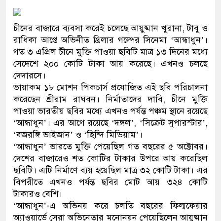
প্রধানমন্ত্রী
চীনের বাজারে ব্যবসা করেই চলেছে আয়ুষ্মান খুরানা, টাবু ও
মিরপুর মডেল থানার অভিযানে 
রাধিকা আপ্তে অভিনীত থ্রিলার গল্পের সিনেমা ‘আন্ধাধুন’।
মাদক কারবারি গ্রেফতার
গত ৩ এপ্রিল চীনে মুক্তি পাওয়া ছবিটি মাত্র ১৩ দিনের মধ্যে
সেদেশে ২০০ কোটি টাকা আয় করেছে। এখনও চলছে
২৮ লাখ টাকার জাল নোটসহ দুই
দেদারসে।
ভায়াকম ১৮ মোশন পিকচার্স প্রযোজিত এই ছবি পরিচালনা
থানা পুলিশ
করেছেন শ্রীরাম রাঘবন। নির্মাতাদের দাবি, চীনে মুক্তি
পাওয়া ভারতীয় ছবির মধ্যে এখনও পর্যন্ত পঞ্চম স্থানে রয়েছে
যেকোনো সময় বেনজীরের প্রত্যাব
‘আন্ধাধুন’। এর আগে রয়েছে ‘দঙ্গল’, ‘সিক্রেট সুপারস্টার’,
নেতৃত্ব ও গণতন্ত্রের মূর্তমান প্রত
‘বজরঙ্গি ভাইজান’ ও ‘হিন্দি মিডিয়াম’।
‘আন্ধাধুন’ ভারতে মুক্তি পেয়েছিল গত বছরের ৫ অক্টোবর।
যে ভাবে ডেভিড ইমনের কাছে মি
দেশের বাজারেও শত কোটির টাকার উপরে আয় করেছিল
ছবিটি। এটি নির্মাণে ব্যয় হয়েছিল মাত্র ৩২ কোটি টাকা। এর
‘আজহার খান’
বিপরীতে এখনও পর্যন্ত ছবির মোট আয় ৩২৪ কোটি
টাকারও বেশি।
অবৈধ বিদেশি পিস্তল, ম্যাগাজিন
‘আন্ধাধুন’-এ অভিনয় করে চলতি বছরের ফিল্মফেয়ার
জড়িত কিশোর গ্যাংয়ের চার শিশু আট
অ্যাওয়ার্ডে সেরা অভিনেতার মনোনয়ন পেয়েছিলেন আয়ুষ্মান