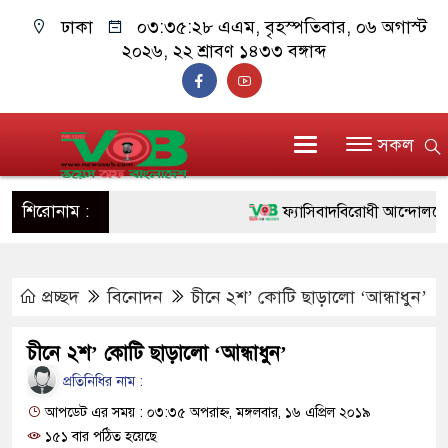
ঢাকা
০৩:৩৫:২৯ এএম
, বৃহস্পতিবার, ০৬ অগাস্ট
২০২৬, ২২ শ্রাবণ ১৪৩৩ বঙ্গাব্দ
সকল
শিরোনাম :
ফ্যাসিবাদবিরোধী আন্দোলনে হত্যাক
ও বিশ্বাসযোগ্য: প্রধানমন্ত্রী
প্রচ্ছদ
বিনোদন
চীনে ২শ’ কোটি ছাড়ালো ‘আন্ধাধুন’
মাননীয় প্রধানমন্ত্রী, মন্ত্রীবর্গ ও
সিল-স্বাক্ষর জালিয়াতি চক্রের পাঁচ স
চীনে ২শ’ কোটি ছাড়ালো ‘আন্ধাধুন’
উদ্ধার
প্রতিনিধির নাম :
আপডেট এর সময় : ০৩:৩৫ অপরাহ্ন, মঙ্গলবার, ১৬ এপ্রিল ২০১৯
জনগণ পরিবর্তন চেয়েছে বলেই 
১৫১ বার পঠিত হয়েছে