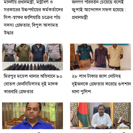
মাননীয় প্রধানমন্ত্রী, মন্ত্রীবর্গ ও
জনগণ পরিবর্তন চেয়েছে বলেই
সরকারের উচ্চপর্যায়ের কর্মকর্তাদের
জুলাই আন্দোলন সফল হয়েছে :
সিল-স্বাক্ষর জালিয়াতি চক্রের পাঁচ
প্রধানমন্ত্রী
সদস্য গ্রেফতার; বিপুল আলামত
উদ্ধার
মিরপুর মডেল থানার অভিযানে ৯০
২৮ লাখ টাকার জাল নোটসহ
বোতল ফেনসিডিলসহ দুই মাদক
দুইজনকে গ্রেফতার করেছে গুলশান
কারবারি গ্রেফতার
থানা পুলিশ