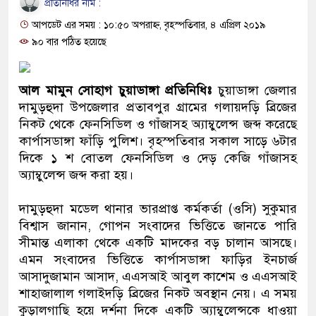
প্রতিনিধির নাম :
প্রধানমন্ত্রী
আপডেট এর সময় : ১০:৫০ অপরাহ্ন, বৃহস্পতিবার, ৪ এপ্রিল ২০১৯
মিরপুর মডেল থানার অভিযানে ৯
৯০ বার পঠিত হয়েছে
মাদক কারবারি গ্রেফতার
আল মামুন সোহাগ চুয়াডাঙ্গা প্রতিনিধিঃ
চুয়াডাঙ্গা জেলার
২৮ লাখ টাকার জাল নোটসহ দুইজ
দামুড়হুদা উপজেলার প্রতাবপুর গ্রামের গলায়দড়ি ব্রিজের
নিকট থেকে ফেনসিডিল ও গাঁজাসহ অ্যাম্বুলেন্স জব্দ করেছে
থানা পুলিশ
কার্পাসডাঙ্গা ফাঁড়ি পুলিশ। বৃহস্পতিবার সকাল সাড়ে ৬টার
দিকে ১ শ বোতল ফেনসিডিল ও দেড় কেজি গাঁজাসহ
যেকোনো সময় বেনজীরের প্রত্যাবর
অ্যাম্বুলেন্স জব্দ করা হয়।
নেতৃত্ব ও গণতন্ত্রের মূর্তমান প্রতী
দামুড়হুদা মডেল থানার ভারপ্রাপ্ত কর্মকর্তা (ওসি) সুকুমার
যে ভাবে ডেভিড ইমনের কাছে মিল
বিশ্বাস জানান, গোপন সংবাদের ভিত্তিতে জানতে পারি
সীমান্ত এলাকা থেকে একটি মাদকের বড় চালান আসছে।
‘আজহার খান’
এমন সংবাদের ভিত্তিতে কার্পাসডাঙ্গা ফাড়ির ইনচার্জ
আসাদুজামান আসাদ, এএসআই আবুল কাশেম ও এএসআই
অবৈধ বিদেশি পিস্তল, ম্যাগাজিন 
শাহাজালাল গলাইদড়ি ব্রিজের নিকট অবস্থান নেয়। এ সময়
জড়িত কিশোর গ্যাংয়ের চার শিশু আটক
কুড়ালগাছি হয়ে দর্শনা দিকে একটি অ্যাম্বুলেন্সকে ধাওয়া