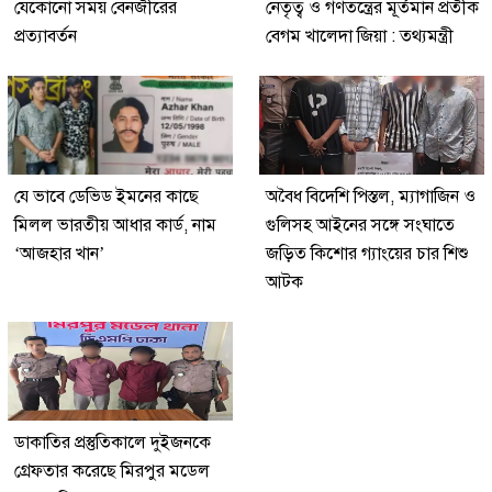
যেকোনো সময় বেনজীরের
নেতৃত্ব ও গণতন্ত্রের মূর্তমান প্রতীক
প্রত্যাবর্তন
বেগম খালেদা জিয়া : তথ্যমন্ত্রী
যে ভাবে ডেভিড ইমনের কাছে
অবৈধ বিদেশি পিস্তল, ম্যাগাজিন ও
মিলল ভারতীয় আধার কার্ড, নাম
গুলিসহ আইনের সঙ্গে সংঘাতে
‘আজহার খান’
জড়িত কিশোর গ্যাংয়ের চার শিশু
আটক
ডাকাতির প্রস্তুতিকালে দুইজনকে
গ্রেফতার করেছে মিরপুর মডেল