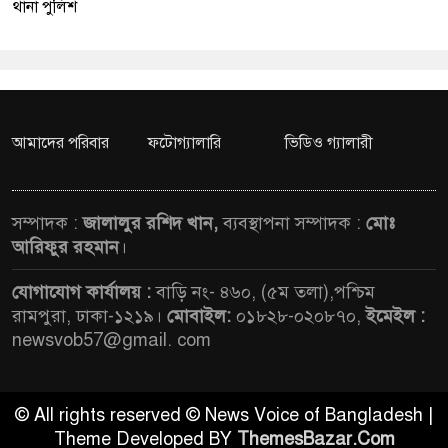
থানা পুলিশ
আমাদের পরিবার
ফটোগ্যালারি
ভিডিও গ্যালারী
সম্পাদক :
জালালুর রশিদ খান,
ব্যবস্থাপনা সম্পাদক :
মোঃ
আরিফুর রহমান
।
যোগাযোগ কার্যালয় :
বাড়ি নং- ৪৬০, (৫ম তলা),পশ্চিম
রামপুরা, ঢাকা-১২১৯।
মোবাইল:
০১৮২৮-০২০৮৭০,
ইমেইল :
newsvob57@gmail. com
© All rights reserved © News Voice of Bangladesh |
Theme Developed BY
ThemesBazar.Com