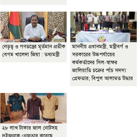
নেতৃত্ব ও গণতন্ত্রের মূর্তমান প্রতীক
মাননীয় প্রধানমন্ত্রী, মন্ত্রীবর্গ ও
বেগম খালেদা জিয়া : তথ্যমন্ত্রী
সরকারের উচ্চপর্যায়ের
কর্মকর্তাদের সিল-স্বাক্ষর
জালিয়াতি চক্রের পাঁচ সদস্য
গ্রেফতার; বিপুল আলামত উদ্ধার
২৮ লাখ টাকার জাল নোটসহ
দুইজনকে গ্রেফতার করেছে