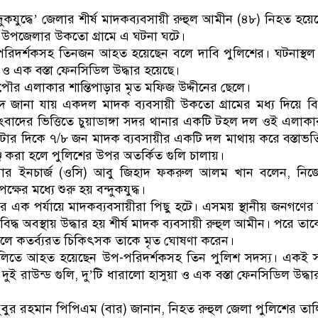
ডাকাতির প্রস্তুতিকালে দুইজনকে 
বন্দুকযুদ্ধে’ জেলার শীর্ষ মাদকব্যবসায়ী রুহুল আমীন (৪৮) নিহত হয়েছ
 উপজেলার উকতো গ্রামে এ ঘটনা ঘটে।
পরিদর্শকসহ তিনজন আহত হয়েছেন বলে দাবি পুলিশের। ঘটনাস্থ
 ও এক বস্তা ফেনসিডিল উদ্ধার হয়েছে।
 পৌর এলাকার শান্তিপাড়ার মৃত মফিজ উদ্দীনের ছেলে।
ে জানা যায় একদল মাদক ব্যবসায়ী উকতো গ্রামের মধ্য দিয়ে ব
াদের ভিত্তিতে চুয়াডাঙ্গা সদর থানার একটি টহল দল ওই এলাকা
ুইটার দিকে ৭/৮ জন মাদক ব্যবসায়ীর একটি দল মাথায় করে বস্তাভর
জ করা হলে পুলিশের উপর অতর্কিত গুলি চালায়।
সার ইনচার্জ (ওসি) আবু জিহাদ ফকরুল আলম খান বলেন, নিজেদে
ক্ষের মধ্যে শুরু হয় বন্দুকযুদ্ধ।
য়ের এক পর্যায়ে মাদকব্যবসায়ীরা পিছু হটে। এসময় স্থানীয় জনগণে
িবিদ্ধ অবস্থায় উদ্ধার হয় শীর্ষ মাদক ব্যবসায়ী রুহুল আমীন। পরে তা
নিলে কতর্ব্যরত চিকিৎসক তাকে মৃত ঘোষণা করেন।
লিতে আহত হয়েছেন উপ-পরিদর্শকসহ তিন পুলিশ সদস্য। একই সঙ্
ুই রাউন্ড গুলি, দু’টি ধারালো হাসুয়া ও এক বস্তা ফেনসিডিল উদ্ধ
হবুবুর রহমান পিপিএম (বার) জানান, নিহত রুহুল জেলা পুলিশের তালিক