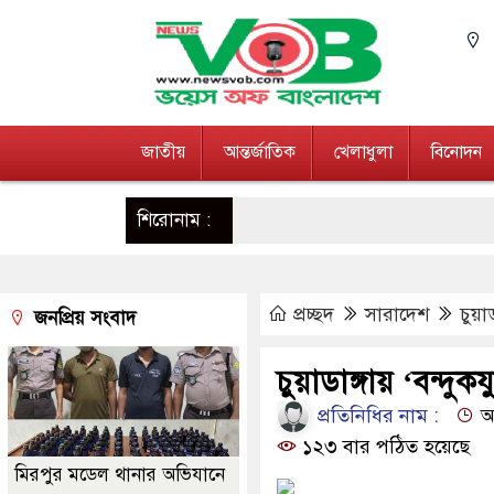
জাতীয়
আন্তর্জাতিক
খেলাধুলা
বিনোদন
শিরোনাম :
প্রচ্ছদ
সারাদেশ
চুয়া
জনপ্রিয় সংবাদ
চুয়াডাঙ্গায় ‘বন্দুক
প্রতিনিধির নাম :
আপ
১২৩ বার পঠিত হয়েছে
মিরপুর মডেল থানার অভিযানে