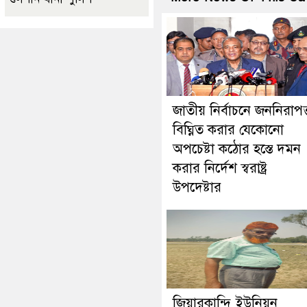
জাতীয় নির্বাচনে জননিরাপত্
বিঘ্নিত করার যেকোনো
অপচেষ্টা কঠোর হস্তে দমন
করার নির্দেশ স্বরাষ্ট্র
উপদেষ্টার
জিয়ারকান্দি ইউনিয়ন