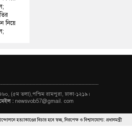
ল;
ীতির
ঠন নিয়ে
ল;
 ৪৬০, (৫ম তলা),পশ্চিম রামপুরা, ঢাকা-১২১৯।
মেইল :
newsvob57@gmail. com
ডের বিচার হবে স্বচ্ছ, নিরপেক্ষ ও বিশ্বাসযোগ্য: প্রধানমন্ত্রী
ThemesBazar.Com