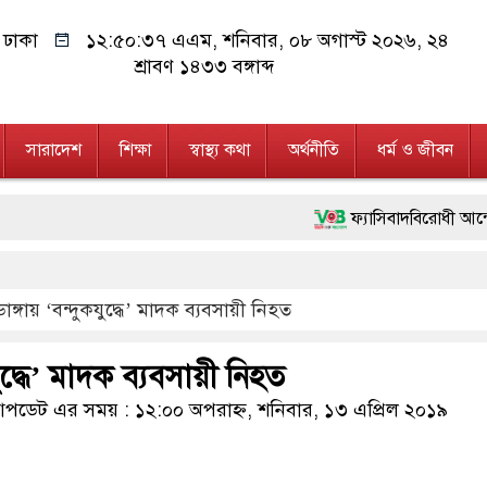
ঢাকা
১২:৫০:৩৮ এএম
, শনিবার, ০৮ অগাস্ট ২০২৬, ২৪
শ্রাবণ ১৪৩৩ বঙ্গাব্দ
সারাদেশ
শিক্ষা
স্বাস্থ্য কথা
অর্থনীতি
ধর্ম ও জীবন
ফ্যাসিবাদবিরোধী আন্দোলনে হত্যাকাণ্
মাননীয় প্রধানমন্ত্রী, মন্ত্রীবর্গ
ডাঙ্গায় ‘বন্দুকযুদ্ধে’ মাদক ব্যবসায়ী নিহত
জনগণ পরিবর্তন চেয়েছে বলেই জুল
২৮ লাখ টাকার জাল নোটসহ দুইজ
যুদ্ধে’ মাদক ব্যবসায়ী নিহত
নেতৃত্ব ও গণতন্ত্রের মূর্তমান প্রত
ডেট এর সময় : ১২:০০ অপরাহ্ন, শনিবার, ১৩ এপ্রিল ২০১৯
অবৈধ বিদেশি পিস্তল, ম্যাগাজিন