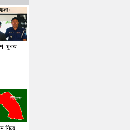
্ষণ, যুবক
ঠন নিয়ে