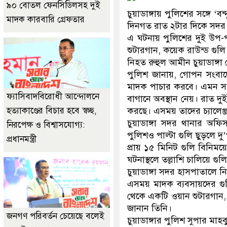
৯০ বোতল ফেনসিডিলসহ দুই
চুয়াডাঙ্গায় পুলিশের সঙ্গে ‘
মাদক কারবারি গ্রেফতার
দিনগত রাত ২টার দিকে সদর
এ ঘটনায় পুলিশের দুই উপ-
শুটারগান, কয়েক রাউন্ড গুলি
নিহত রুহুল আমীন চুয়াডাঙ্গা
পুলিশ জানায়, গোপন সংবাদ
মাদক পাচার করবে। এমন সংব
ফ্যাসিবাদবিরোধী আন্দোলনে
বাগানে অবস্থান নেয়। রাত দ
হত্যাকাণ্ডের বিচার হবে স্বচ্ছ,
করছে। এসময় তাদের চ্যালেঞ্
চুয়াডাঙ্গা সদর থানার অফি
নিরপেক্ষ ও বিশ্বাসযোগ্য:
পুলিশও পাল্টা গুলি ছুড়লে দু’প
প্রধানমন্ত্রী
প্রায় ১৫ মিনিট গুলি বিনিম
ঘটনাস্থলে তল্লাশি চালিয়ে গুল
চুয়াডাঙ্গা সদর হাসপাতালে 
এসময় মাদক ব্যবসায়দের গু
থেকে একটি ওয়ান শুটারগান, দ
জানান তিনি।
জনগণ পরিবর্তন চেয়েছে বলেই
চুয়াডাঙ্গার পুলিশ সুপার মা