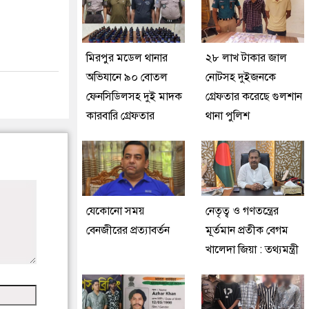
মিরপুর মডেল থানার
২৮ লাখ টাকার জাল
অভিযানে ৯০ বোতল
নোটসহ দুইজনকে
ফেনসিডিলসহ দুই মাদক
গ্রেফতার করেছে গুলশান
কারবারি গ্রেফতার
থানা পুলিশ
যেকোনো সময়
নেতৃত্ব ও গণতন্ত্রের
বেনজীরের প্রত্যাবর্তন
মূর্তমান প্রতীক বেগম
খালেদা জিয়া : তথ্যমন্ত্রী