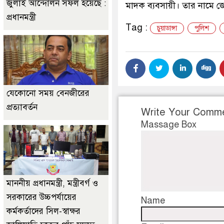
জুলাই আন্দোলন সফল হয়েছে :
মাদক ব্যবসায়ী। তার নামে জেল
প্রধানমন্ত্রী
Tag :
চুয়াডাঙ্গা
পুলিশ
যেকোনো সময় বেনজীরের
প্রত্যাবর্তন
Write Your Comm
Massage Box
মাননীয় প্রধানমন্ত্রী, মন্ত্রীবর্গ ও
সরকারের উচ্চপর্যায়ের
Name
কর্মকর্তাদের সিল-স্বাক্ষর