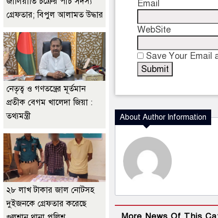
জালিয়াতি চক্রের পাঁচ সদস্য
Email
গ্রেফতার; বিপুল আলামত উদ্ধার
WebSite
Save Your Email a
নেতৃত্ব ও গণতন্ত্রের মূর্তমান
প্রতীক বেগম খালেদা জিয়া :
তথ্যমন্ত্রী
About Author Information
২৮ লাখ টাকার জাল নোটসহ
দুইজনকে গ্রেফতার করেছে
More News Of This Ca
গুলশান থানা পুলিশ