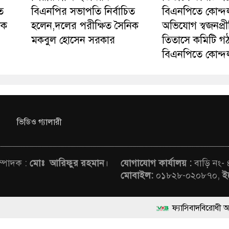
ত
বিএনপির সভাপতি নির্বাচিত
বিএনপিতে কোন্দ
িক
হলেন,দলের পরীক্ষিত সৈনিক
অভিযোগ স্বজনপ্র
মকবুল হোসেন সরকার
তিতাসে কমিটি গ
বিএনপিতে কোন্দ
ভিডিও গ্যালারী
সম্পাদক :
মোঃ আরিফুর রহমান
।
যোগাযোগ কার্যালয় :
বাড়ি নং-
মোবাইল:
০১৮২৮-০২০৮৭০,
ই
ফ্যাসিবাদবিরোধী আন্দোলনে হত্যাকাণ্
rved © News Voice of Bangladesh | Theme Developed BY