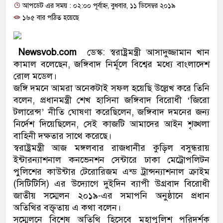
আপডেট এর সময় : ০২:০০ পূর্বাহ্ন, বুধবার, ১১ ডিসেম্বর ২০১৯
প্রধানমন্ত্রী
১৬৫ বার পঠিত হয়েছে
মিরপুর মডেল থানার অভিযানে ৯০ 
মাদক কারবারি গ্রেফতার
Newsvob.com
ডেস্ক: স্বরাষ্ট্রমন্ত্রী আসাদুজ্জামান খান
কামাল বলেছেন, জঙ্গিবাদ নির্মূলে বিশ্বের মধ্যে বাংলাদেশ
২৮ লাখ টাকার জাল নোটসহ দুইজনকে
রোল মডেল।
জঙ্গি দমনে আমরা অনেকটাই সফল হয়েছি উল্লেখ করে তিনি
থানা পুলিশ
বলেন, প্রধানমন্ত্রী শেখ হাসিনা জঙ্গিবাদ বিরোধী ‘জিরো
টলারেন্স’ নীতি ঘোষণা করেছিলেন, জঙ্গিবাদ দমনের জন্য
যেকোনো সময় বেনজীরের প্রত্যাবর্তন
নির্দেশ দিয়েছিলেন, সেই কাজটি আমাদের আইন শৃঙ্খলা
নেতৃত্ব ও গণতন্ত্রের মূর্তমান প্রতীক ব
বাহিনী দক্ষতার সাথে করেছে।
স্বরাষ্ট্রমন্ত্রী আজ মঙ্গলবার রাজধানীর কুড়িল বসুন্ধরায়
যে ভাবে ডেভিড ইমনের কাছে মিলল ভ
ইন্টারন্যাশনাল কনভেনশন সেন্টারে ঢাকা মেট্রোপলিটন
পুলিশের কাউন্টার টেরোরিজম এন্ড ট্রান্সন্যাশনাল ক্রাইম
‘আজহার খান’
(সিটিটিসি) এর উদ্যোগে দুইদিন ব্যাপী উগ্রবাদ বিরোধী
জাতীয় সম্মেলন ২০১৯-এর সমাপনি অনুষ্ঠানে প্রধান
অবৈধ বিদেশি পিস্তল, ম্যাগাজিন ও গ
অতিথির বক্তৃতায় এ কথা বলেন।
জড়িত কিশোর গ্যাংয়ের চার শিশু আটক
সম্মেলনে বিশেষ অতিথি হিসেবে মহাপুলিশ পরিদর্শক