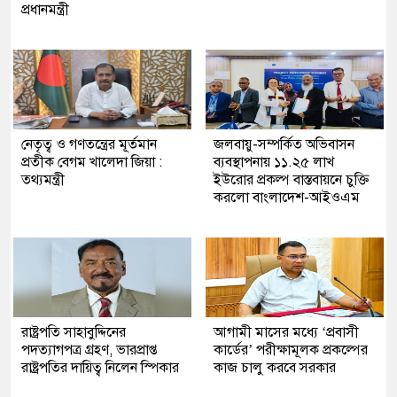
প্রধানমন্ত্রী
নেতৃত্ব ও গণতন্ত্রের মূর্তমান
জলবায়ু-সম্পর্কিত অভিবাসন
প্রতীক বেগম খালেদা জিয়া :
ব্যবস্থাপনায় ১১.২৫ লাখ
তথ্যমন্ত্রী
ইউরোর প্রকল্প বাস্তবায়নে চুক্তি
করলো বাংলাদেশ-আইওএম
রাষ্ট্রপতি সাহাবুদ্দিনের
আগামী মাসের মধ্যে ‘প্রবাসী
পদত্যাগপত্র গ্রহণ, ভারপ্রাপ্ত
কার্ডের’ পরীক্ষামূলক প্রকল্পের
রাষ্ট্রপতির দায়িত্ব নিলেন স্পিকার
কাজ চালু করবে সরকার