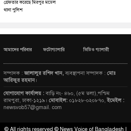
গ্রেফতার করেছে মিরপুর মডেল
থানা পুলিশ
আমাদের পরিবার
ফটোগ্যালারি
ভিডিও গ্যালারী
সম্পাদক :
জালালুর রশিদ খান,
ব্যবস্থাপনা সম্পাদক :
মোঃ
আরিফুর রহমান
।
যোগাযোগ কার্যালয় :
বাড়ি নং- ৪৬০, (৫ম তলা),পশ্চিম
রামপুরা, ঢাকা-১২১৯।
মোবাইল:
০১৮২৮-০২০৮৭০,
ইমেইল :
newsvob57@gmail. com
© All rights reserved © News Voice of Bangladesh |