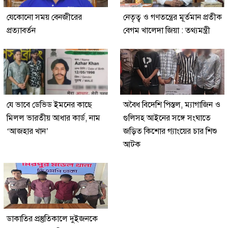
যেকোনো সময় বেনজীরের
নেতৃত্ব ও গণতন্ত্রের মূর্তমান প্রতীক
প্রত্যাবর্তন
বেগম খালেদা জিয়া : তথ্যমন্ত্রী
যে ভাবে ডেভিড ইমনের কাছে
অবৈধ বিদেশি পিস্তল, ম্যাগাজিন ও
মিলল ভারতীয় আধার কার্ড, নাম
গুলিসহ আইনের সঙ্গে সংঘাতে
‘আজহার খান’
জড়িত কিশোর গ্যাংয়ের চার শিশু
আটক
ডাকাতির প্রস্তুতিকালে দুইজনকে