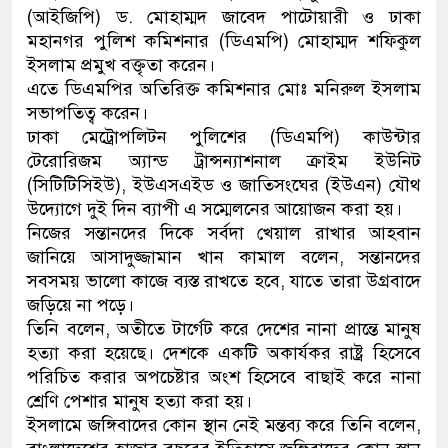
(আইজিপি) ড. মোহাম্মদ জাবেদ পাটোয়ারী ও ঢাকা
ডাকাতির প্রস্তুতিকালে দুইজনকে গ্র
মহানগর পুলিশ কমিশনার (ডিএমপি) মোহাম্মদ শফিকুল
ইসলাম প্রমুখ বক্তৃতা করেন।
থানা পুলিশ
এতে ডিএমপির অতিরিক্ত কমিশনার মোঃ মনিরুল ইসলাম
সভাপতিত্ব করেন।
ঢাকা মেট্রোপলিটন পুলিশের (ডিএমপি) কাউন্টার
টেরোরিজম অ্যান্ড ট্রান্সন্যাশনাল ক্রাইম ইউনিট
(সিটিটিসিইউ), ইউএসএইড ও জাতিসংঘের (ইউএন) যৌথ
উদ্যোগে দুই দিন ব্যাপী এ সম্মেলনের আয়োজন করা হয়।
নিজের সন্তানদের দিকে সর্বদা খেয়াল রাখার আহবান
জানিয়ে আসাদুজ্জামান খান কামাল বলেন, সন্তানদের
সবসময় ভালো কাজে ব্যস্ত রাখতে হবে, যাতে তারা উগ্রবাদে
জড়িয়ে না পড়ে।
তিনি বলেন, অতীতে টার্গেট করে দেশের নানা প্রান্তে মানুষ
হত্যা করা হয়েছে। দেশকে একটি অকার্যকর রাষ্ট্র হিসেবে
পরিচিত করার অপচেষ্টার অংশ হিসেবে বাছাই করে নানা
শ্রেণি পেশার মানুষ হত্যা করা হয়।
ইসলামে জঙ্গিবাদের কোন স্থান নেই মন্তব্য করে তিনি বলেন,