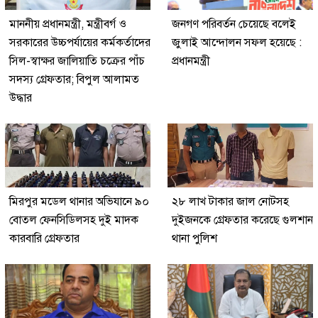
মাননীয় প্রধানমন্ত্রী, মন্ত্রীবর্গ ও
জনগণ পরিবর্তন চেয়েছে বলেই
সরকারের উচ্চপর্যায়ের কর্মকর্তাদের
জুলাই আন্দোলন সফল হয়েছে :
সিল-স্বাক্ষর জালিয়াতি চক্রের পাঁচ
প্রধানমন্ত্রী
সদস্য গ্রেফতার; বিপুল আলামত
উদ্ধার
মিরপুর মডেল থানার অভিযানে ৯০
২৮ লাখ টাকার জাল নোটসহ
বোতল ফেনসিডিলসহ দুই মাদক
দুইজনকে গ্রেফতার করেছে গুলশান
কারবারি গ্রেফতার
থানা পুলিশ