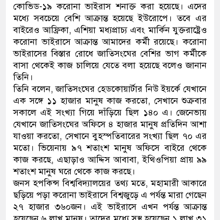
কোভিড-১৯ করোনা ভাইরাস শনাক্ত করা হয়েছে। এদের
নেতৃত্ব ও গণতন্ত্রের মূর্তমান প্রতীক বে
মধ্যে সবচেয়ে বেশি আক্রান্ত হয়েছে ইউরোপে। তবে এর
বাইরেও আফ্রিকা, এশিয়া মধ্যপ্রাচ্য এবং মার্কিন যুক্তরাষ্ট্রেও
করোনা ভাইরাসে আক্রান্ত আমাদের কর্মী রয়েছে। করোনা
ভাইরাসের বিস্তার রোধে জাতিসংঘের বেশির ভাগ কর্মীকে
বাসা থেকেই কাজ চালিয়ে যেতে বলা হয়েছে বলেও জানান
তিনি।
তিনি বলেন, জাতিসংঘের হেডকোয়ার্টার নিউ ইয়র্কে যেখানে
এক সঙ্গে ১১ হাজার মানুষ কাজ করতো, সেখানে শুক্রবার
সকালে এই সংখ্যা গিয়ে দাঁড়িয়ে ছিল ১৪০ এ। জেনেভায়
যেখানে জাতিসংঘের অফিসে ৪ হাজার মানুষ প্রতিদিন আশা
যাওয়া করতো, সেখানে বুহস্পতিবারের সংখ্যা ছিল ৭০ এর
মতো। ভিয়েনায় ৯৭ শতাংশ মানুষ অফিসে বাইরে থেকে
কাজ করছে, এছাড়াও আদ্দিস আবাবা, ইথিওপিয়া প্রায় ৯৯
শতাংশ মানুষ ঘরে থেকে কাজ করছে।
জনস হপকিন্স বিশ্ববিদ্যালয়ের তথ্য মতে, মহামারী আকারে
ছড়িয়ে পড়া করোনা ভাইরাসে বিশ্বজুড়ে এ পর্যন্ত মারা গেছেন
২৭ হাজার ৩৬০জন। এই ভাইরাসে এখন পর্যন্ত আক্রান্ত
হয়েছেন ৬ লাখ মানুষ। তাদের মধ্যে সুস্থ হয়েছেন ১ লাখ ৩১