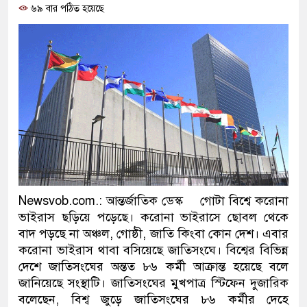
৬৯ বার পঠিত হয়েছে
ও বিশ্বাসযোগ্য: প্রধানমন্ত্রী
মাননীয় প্রধানমন্ত্রী, মন্ত্রীবর্গ ও সরকা
সিল-স্বাক্ষর জালিয়াতি চক্রের পাঁচ সদস্য 
উদ্ধার
জনগণ পরিবর্তন চেয়েছে বলেই জুলা
প্রধানমন্ত্রী
মিরপুর মডেল থানার অভিযানে ৯০ ব
Newsvob.com.: আন্তর্জাতিক ডেস্ক গোটা বিশ্বে করোনা
মাদক কারবারি গ্রেফতার
ভাইরাস ছড়িয়ে পড়েছে। করোনা ভাইরাসে ছোবল থেকে
বাদ পড়ছে না অঞ্চল, গোষ্ঠী, জাতি কিংবা কোন দেশ। এবার
২৮ লাখ টাকার জাল নোটসহ দুইজনকে
করোনা ভাইরাস থাবা বসিয়েছে জাতিসংঘে। বিশ্বের বিভিন্ন
দেশে জাতিসংঘের অন্তত ৮৬ কর্মী আক্রান্ত হয়েছে বলে
থানা পুলিশ
জানিয়েছে সংস্থাটি। জাতিসংঘের মুখপাত্র স্টিফেন দুজারিক
বলেছেন, বিশ্ব জুড়ে জাতিসংঘের ৮৬ কর্মীর দেহে
যেকোনো সময় বেনজীরের প্রত্যাবর্তন