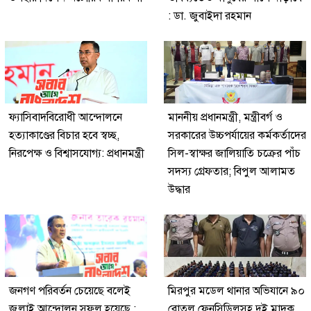
: ডা. জুবাইদা রহমান
ফ্যাসিবাদবিরোধী আন্দোলনে
মাননীয় প্রধানমন্ত্রী, মন্ত্রীবর্গ ও
হত্যাকাণ্ডের বিচার হবে স্বচ্ছ,
সরকারের উচ্চপর্যায়ের কর্মকর্তাদের
নিরপেক্ষ ও বিশ্বাসযোগ্য: প্রধানমন্ত্রী
সিল-স্বাক্ষর জালিয়াতি চক্রের পাঁচ
সদস্য গ্রেফতার; বিপুল আলামত
উদ্ধার
জনগণ পরিবর্তন চেয়েছে বলেই
মিরপুর মডেল থানার অভিযানে ৯০
জুলাই আন্দোলন সফল হয়েছে :
বোতল ফেনসিডিলসহ দুই মাদক