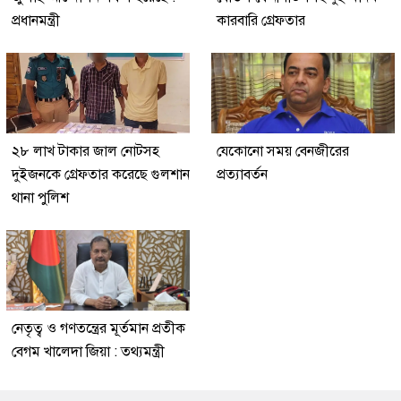
প্রধানমন্ত্রী
কারবারি গ্রেফতার
২৮ লাখ টাকার জাল নোটসহ
যেকোনো সময় বেনজীরের
দুইজনকে গ্রেফতার করেছে গুলশান
প্রত্যাবর্তন
থানা পুলিশ
নেতৃত্ব ও গণতন্ত্রের মূর্তমান প্রতীক
বেগম খালেদা জিয়া : তথ্যমন্ত্রী