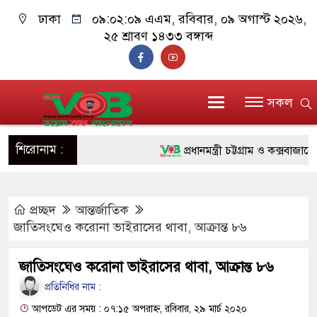
ঢাকা
০৯:০২:০৯ এএম
, রবিবার, ০৯ অগাস্ট ২০২৬,
২৫ শ্রাবণ ১৪৩৩ বঙ্গাব্দ
সকল
শিরোনাম :
প্রধানমন্ত্রী চট্টগ্রাম ও কক্সবাজারে যাচ
জুলাই যোদ্ধাদের পাশে প্রধানমন্ত্রী,
প্রচ্ছদ
আন্তর্জাতিক
রিকশা
জাতিসংঘেও করোনা ভাইরাসের থাবা, আক্রান্ত ৮৬
মানবিক অঙ্গীকার ধারণ করে ড্যাব ভব
জাতিসংঘেও করোনা ভাইরাসের থাবা, আক্রান্ত ৮৬
দাঁড়াবে : ডা. জুবাইদা রহমান
প্রতিনিধির নাম :
ফ্যাসিবাদবিরোধী আন্দোলনে হত্যাকাণ্ডে
আপডেট এর সময় : ০৭:১৫ অপরাহ্ন, রবিবার, ২৯ মার্চ ২০২০