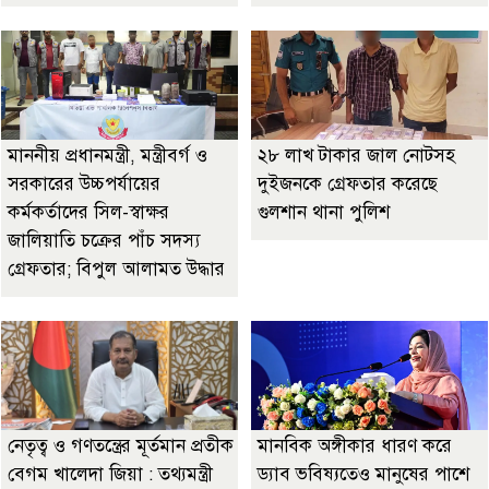
মাননীয় প্রধানমন্ত্রী, মন্ত্রীবর্গ ও
২৮ লাখ টাকার জাল নোটসহ
সরকারের উচ্চপর্যায়ের
দুইজনকে গ্রেফতার করেছে
কর্মকর্তাদের সিল-স্বাক্ষর
গুলশান থানা পুলিশ
জালিয়াতি চক্রের পাঁচ সদস্য
গ্রেফতার; বিপুল আলামত উদ্ধার
নেতৃত্ব ও গণতন্ত্রের মূর্তমান প্রতীক
মানবিক অঙ্গীকার ধারণ করে
বেগম খালেদা জিয়া : তথ্যমন্ত্রী
ড্যাব ভবিষ্যতেও মানুষের পাশে