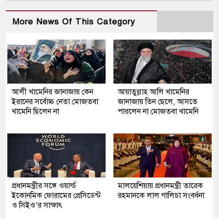
More News Of This Category
আলী খামেনির জানাজায় কেন
আয়াতুল্লাহ আলি খামেনির
ইরানের সর্বোচ্চ নেতা মোজতবা
জানাজায় তিন ছেলে, আসতে
খামেনি ছিলেন না
পারলেন না মোজতবা খামেনি
প্রধানমন্ত্রীর সঙ্গে ওয়ার্ল্ড
মালয়েশিয়ায় প্রধানমন্ত্রী তারেক
ইকোনমিক ফোরামের প্রেসিডেন্ট
রহমানকে লাল গালিচা সংবর্ধনা
ও সিইও’র সাক্ষাৎ