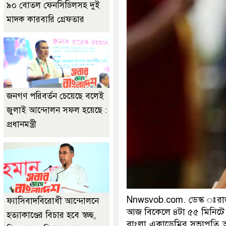
৯০ বোতল ফেনসিডিলসহ দুই
মাদক কারবারি গ্রেফতার
জনগণ পরিবর্তন চেয়েছে বলেই
জুলাই আন্দোলন সফল হয়েছে :
প্রধানমন্ত্রী
Nnwsvob.com. ডেস্ক ঃরাজ
ফ্যাসিবাদবিরোধী আন্দোলনে
আজ বিকেলে ৪টা ৫৫ মিনিটে ই
হত্যাকাণ্ডের বিচার হবে স্বচ্ছ,
বাংলা একাডেমির সভাপতি আ