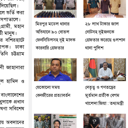
 দিয়েছিল।
ে ভর্তি করা
হাসপাতালে।
মিরপুর মডেল থানার
২৮ লাখ টাকার জাল
্রামী, মহান
অভিযানে ৯০ বোতল
নোটসহ দুইজনকে
তী মানুষ।
ার বশিরহাটে
ফেনসিডিলসহ দুই মাদক
গ্রেফতার করেছে গুলশান
্যাপক। ঢাকা
কারবারি গ্রেফতার
থানা পুলিশ
নি চট্টগ্রাম
নী জাহানারা
দুল হামিদ ও
যেকোনো সময়
নেতৃত্ব ও গণতন্ত্রের
 বাংলাদেশের
বেনজীরের প্রত্যাবর্তন
মূর্তমান প্রতীক বেগম
ুদাকে প্রধান
খালেদা জিয়া : তথ্যমন্ত্রী
েষণা সবিশেষ
ষণায় অবদানের