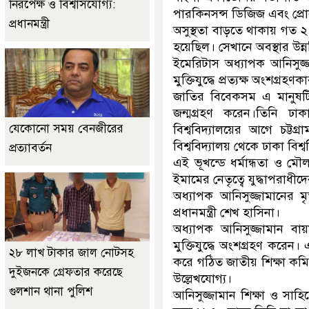
নিরপেক্ষ ও বিশ্বাসযোগ্য:
পারকিনসন্স ডিজিজ এবং প্রো
প্রধানমন্ত্রী
অসুস্থতা বাড়তে থাকায় গত 
হয়েছিল। সেখানে অবস্থার উন
ইমেরিটাস অধ্যাপক আনিসুজ্
মুক্তিযুদ্ধে প্রত্যক্ষ অংশগ্
জাতির বিবেকসম এ মানুষটি 
জন্মগ্রহণ করেন।তিনি ঢাক
যেকোনো সময় বেনজীরের
বিশ্ববিদ্যালয়ের আগে চট্টগ্
বিশ্ববিদ্যালয় থেকে ঢাকা বিশ
প্রত্যাবর্তন
এই ভূখন্ডে ধর্মান্ধতা ও 
ইমামের নেতৃত্বে যুদ্ধাপরাধ
অধ্যাপক আনিসুজ্জামানের ম
প্রধানমন্ত্রী শেখ হাসিনা।
অধ্যাপক আনিসুজ্জামান বায়
মুক্তিযুদ্ধে অংশগ্রহণ করে
২৮ লাখ টাকার জাল নোটসহ
করে গঠিত জাতীয় শিক্ষা কমি
দুইজনকে গ্রেফতার করেছে
উল্লেখযোগ্য।
গুলশান থানা পুলিশ
আনিসুজ্জামান শিক্ষা ও সাহ