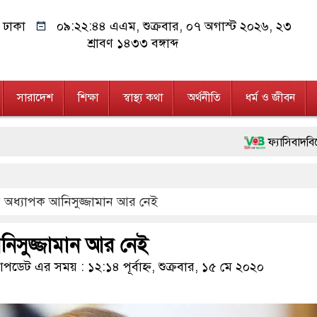
ঢাকা
০৯:২২:৪৫ এএম
, শুক্রবার, ০৭ অগাস্ট ২০২৬, ২৩
শ্রাবণ ১৪৩৩ বঙ্গাব্দ
সারাদেশ
শিক্ষা
স্বাস্থ্য কথা
অর্থনীতি
ধর্ম ও জীবন
ফ্যাসিবাদবিরোধী আন্দোলনে হত্য
মাননীয় প্রধানমন্ত্রী, মন্ত্র
 অধ্যাপক আনিসুজ্জামান আর নেই
জনগণ পরিবর্তন চেয়েছে বলেই
২৮ লাখ টাকার জাল নোটসহ 
িসুজ্জামান আর নেই
নেতৃত্ব ও গণতন্ত্রের মূর্তমান
ডেট এর সময় : ১২:১৪ পূর্বাহ্ন, শুক্রবার, ১৫ মে ২০২০
অবৈধ বিদেশি পিস্তল, ম্যা