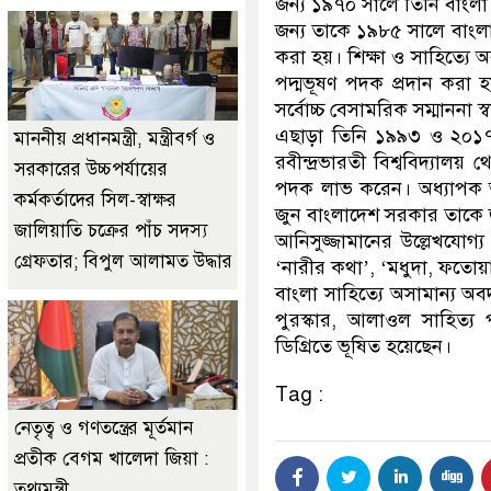
জন্য ১৯৭০ সালে তিনি বাংলা 
জন্য তাকে ১৯৮৫ সালে বাংলাদে
করা হয়। শিক্ষা ও সাহিত্যে অ
পদ্মভূষণ পদক প্রদান করা হ
সর্বোচ্চ বেসামরিক সম্মাননা স
এছাড়া তিনি ১৯৯৩ ও ২০১৭ সা
মাননীয় প্রধানমন্ত্রী, মন্ত্রীবর্গ ও
রবীন্দ্রভারতী বিশ্ববিদ্যাল
সরকারের উচ্চপর্যায়ের
পদক লাভ করেন। অধ্যাপক আনি
কর্মকর্তাদের সিল-স্বাক্ষর
জুন বাংলাদেশ সরকার তাকে 
জালিয়াতি চক্রের পাঁচ সদস্য
আনিসুজ্জামানের উল্লেখযোগ্য র
গ্রেফতার; বিপুল আলামত উদ্ধার
‘নারীর কথা’, ‘মধুদা, ফতোয়া
বাংলা সাহিত্যে অসামান্য অব
পুরস্কার, আলাওল সাহিত্য পু
ডিগ্রিতে ভূষিত হয়েছেন।
Tag :
নেতৃত্ব ও গণতন্ত্রের মূর্তমান
প্রতীক বেগম খালেদা জিয়া :
তথ্যমন্ত্রী