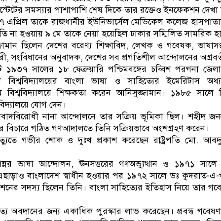
স্টেটের সমস্যার পাশাপাশি শেষ দিকে তার রক্তেও ইনফেকশন দেখা
২৭ এপ্রিল তাকে রাজধানীর ইউনিভার্সেল মেডিকেল কলেজ হাসপাতাল
্নতি না হওয়ায় ৯ মে তাকে নেয়া হয়েছিল ঢাকার সম্মিলিত সামরিক 
জামান ছিলেন দেশের বরেণ্য শিক্ষাবিদ, লেখক ও গবেষক, ভাষাসংগ
রহণকারী, সংবিধানের অনুবাদক, দেশের সব প্রগতিশীল আন্দোলনের অগ্রবর্
১৯৩৭ সালের ১৮ ফেব্রুয়ারি পশ্চিমবঙ্গের চব্বিশ পরগনা জেল
া বিশ্ববিদ্যালয়ের বাংলা ভাষা ও সাহিত্যের ইমেরিটাস অধ
রাম বিশ্ববিদ্যালয়ে শিক্ষকতা করেন আনিসুজ্জামান। ১৯৮৫ সালে তি
্ববিদ্যালয়ে যোগ দেন।
মৌলবাদবিরোধী নানা আন্দোলনে তার সক্রিয় ভূমিকা ছিল। শহীদ জন
ীদের বিচারে গঠিত গণআদালতে তিনি সক্রিয়ভাবে অংশগ্রহণ করেন।
ৃত্যুতে গভীর শোক ও দুঃখ প্রকাশ করেছেন রাষ্ট্রপতি মো. আব
ান্নর ভাষা আন্দোলন, ঊনসত্তরের গণঅভ্যুত্থান ও ১৯৭১ সালে
ন। এছাড়াও বাংলাদেশ স্বাধীন হওয়ার পর ১৯৭২ সালে ডঃ কুদরাত-এ-খ
শনের সদস্য ছিলেন তিনি। বাংলা সাহিত্যের ইতিহাস নিয়ে তার গব
িত্যে অবদানের জন্য একাধিক পুরস্কার লাভ করেছেন। প্রবন্ধ গবে