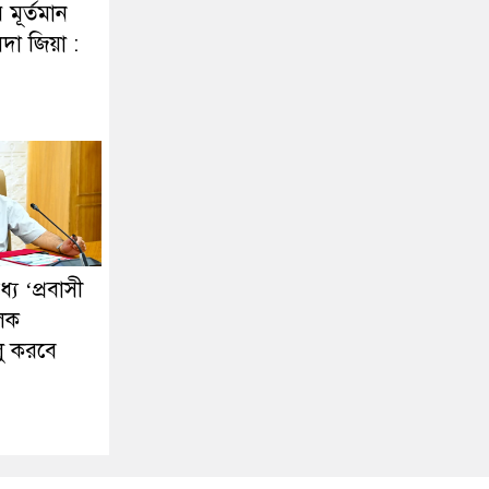
র মূর্তমান
দা জিয়া :
ে ‘প্রবাসী
ূলক
লু করবে