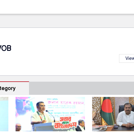
VOB
View
tegory