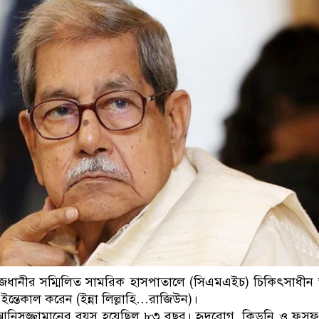
ডাকাতির প্রস্তুতিকালে দুই
ধানীর সম্মিলিত সামরিক হাসপাতালে (সিএমএইচ) চিকিৎসাধীন অ
ন্তেকাল করেন (ইন্না লিল্লাহি…রাজিউন)।
নিসুজ্জামানের বয়স হয়েছিল ৮৩ বছর। হৃদরোগ, কিডনি ও ফুসফ