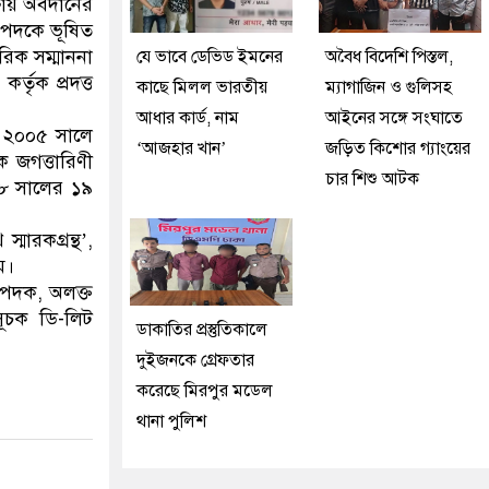
্ষায় অবদানের
ে পদকে ভূষিত
রিক সম্মাননা
যে ভাবে ডেভিড ইমনের
অবৈধ বিদেশি পিস্তল,
তৃক প্রদত্ত
কাছে মিলল ভারতীয়
ম্যাগাজিন ও গুলিসহ
আধার কার্ড, নাম
আইনের সঙ্গে সংঘাতে
, ২০০৫ সালে
‘আজহার খান’
জড়িত কিশোর গ্যাংয়ের
ে জগত্তারিণী
চার শিশু আটক
১৮ সালের ১৯
্মারকগ্রন্থ’,
ম।
ে পদক, অলক্ত
নসূচক ডি-লিট
ডাকাতির প্রস্তুতিকালে
দুইজনকে গ্রেফতার
করেছে মিরপুর মডেল
থানা পুলিশ