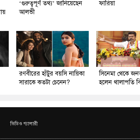
‘গুরুত্বপূর্ণ তথ্য’ জানিয়েছেন
ফারিয়া
নায়
আলভী
রণবীরের হাঁটুর বয়সি নায়িকা
সিনেমা থেকে জন
সারাকে কতটা চেনেন?
হলেন থালাপতি 
ভিডিও গ্যালারী