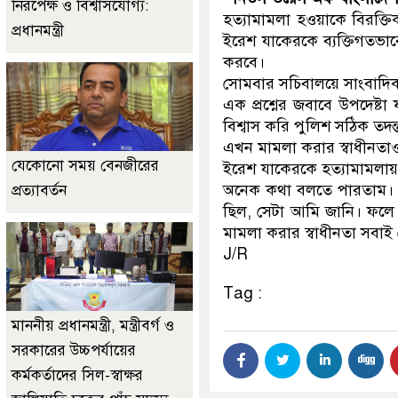
নিরপেক্ষ ও বিশ্বাসযোগ্য:
হত্যামামলা হওয়াকে বিরক্তিক
প্রধানমন্ত্রী
ইরেশ যাকেরকে ব্যক্তিগতভা
করবে।
সোমবার সচিবালয়ে সাংবাদি
এক প্রশ্নের জবাবে উপদেষ্টা
বিশ্বাস করি পুলিশ সঠিক তদন
এখন মামলা করার স্বাধীনতা
যেকোনো সময় বেনজীরের
ইরেশ যাকেরকে হত্যামামলায় 
অনেক কথা বলতে পারতাম। ই
প্রত্যাবর্তন
ছিল, সেটা আমি জানি। ফলে এ
মামলা করার স্বাধীনতা সবা
J/R
Tag :
মাননীয় প্রধানমন্ত্রী, মন্ত্রীবর্গ ও
সরকারের উচ্চপর্যায়ের
কর্মকর্তাদের সিল-স্বাক্ষর