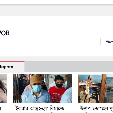
VOB
View
tegory
ে
ইকরার আত্মহত্যা: রিমান্ডে
উত্তাপ ছড়াচ্ছেন 