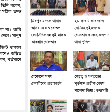
। তিনি বলেন,
 সঠিক তদন্ত
মিরপুর মডেল থানার
২৮ লাখ টাকার জাল
অভিযানে ৯০ বোতল
নোটসহ দুইজনকে
ামলা না। আমি
ফেনসিডিলসহ দুই মাদক
গ্রেফতার করেছে গুলশান
 দেবে। মানুষ
কারবারি গ্রেফতার
থানা পুলিশ
ভিস্ট থাকলে
দোলনেও জড়িত
েন, বর্তমানে
যেকোনো সময়
নেতৃত্ব ও গণতন্ত্রের
বেনজীরের প্রত্যাবর্তন
মূর্তমান প্রতীক বেগম
খালেদা জিয়া : তথ্যমন্ত্রী