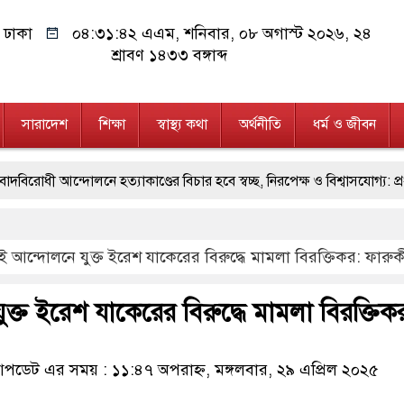
ঢাকা
০৪:৩১:৪৩ এএম
, শনিবার, ০৮ অগাস্ট ২০২৬, ২৪
শ্রাবণ ১৪৩৩ বঙ্গাব্দ
সারাদেশ
শিক্ষা
স্বাস্থ্য কথা
অর্থনীতি
ধর্ম ও জীবন
লনে হত্যাকাণ্ডের বিচার হবে স্বচ্ছ, নিরপেক্ষ ও বিশ্বাসযোগ্য: প্রধানমন্ত্রী
, মন্ত্রীবর্গ ও সরকারের উচ্চপর্যায়ের কর্মকর্তাদের সিল-স্বাক্ষর জালিয়াতি চক্রের 
ই আন্দোলনে যুক্ত ইরেশ যাকেরের বিরুদ্ধে মামলা বিরক্তিকর: ফারুক
ছে বলেই জুলাই আন্দোলন সফল হয়েছে : প্রধানমন্ত্রী
মিরপুর মডেল থ
নোটসহ দুইজনকে গ্রেফতার করেছে গুলশান থানা পুলিশ
যেকোনো সময় ব
ক্ত ইরেশ যাকেরের বিরুদ্ধে মামলা বিরক্তিক
মূর্তমান প্রতীক বেগম খালেদা জিয়া : তথ্যমন্ত্রী
যে ভাবে ডেভিড ইমনের ক
ডেট এর সময় : ১১:৪৭ অপরাহ্ন, মঙ্গলবার, ২৯ এপ্রিল ২০২৫
ল, ম্যাগাজিন ও গুলিসহ আইনের সঙ্গে সংঘাতে জড়িত কিশোর গ্যাংয়ের চার শিশ