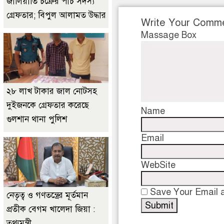
জালিয়াতি চক্রের পাঁচ সদস্য
গ্রেফতার; বিপুল আলামত উদ্ধার
Write Your Comm
Massage Box
২৮ লাখ টাকার জাল নোটসহ
দুইজনকে গ্রেফতার করেছে
Name
গুলশান থানা পুলিশ
Email
WebSite
Save Your Email a
নেতৃত্ব ও গণতন্ত্রের মূর্তমান
প্রতীক বেগম খালেদা জিয়া :
তথ্যমন্ত্রী