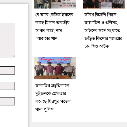
যে ভাবে ডেভিড ইমনের
অবৈধ বিদেশি পিস্তল,
কাছে মিলল ভারতীয়
ম্যাগাজিন ও গুলিসহ
আধার কার্ড, নাম
আইনের সঙ্গে সংঘাতে
‘আজহার খান’
জড়িত কিশোর গ্যাংয়ের
চার শিশু আটক
ডাকাতির প্রস্তুতিকালে
দুইজনকে গ্রেফতার
করেছে মিরপুর মডেল
থানা পুলিশ