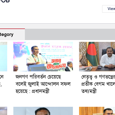
VOB
View
tegory
নে
জনগণ পরিবর্তন চেয়েছে
নেতৃত্ব ও গণতন্ত্রে
ছ,
বলেই জুলাই আন্দোলন সফল
প্রতীক বেগম খালে
হয়েছে : প্রধানমন্ত্রী
তথ্যমন্ত্রী