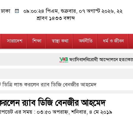
ঢাকা
০৯:০০:২৫ পিএম
, শুক্রবার, ০৭ অগাস্ট ২০২৬, ২২
শ্রাবণ ১৪৩৩ বঙ্গাব্দ
সারাদেশ
শিক্ষা
স্বাস্থ্য কথা
অর্থনীতি
ধর্ম ও জীবন
ফ্যাসিবাদবিরোধী আন্দোলনে হত্যাকাণ্ডের বিচার হবে স্
মাননীয় প্রধানমন্ত্রী, মন্ত্রীবর্গ ও সরকারের উচ্চপর
েট ডিগ্রি লাভ করলেন র‌্যাব ডিজি বেনজীর আহমেদ
জনগণ পরিবর্তন চেয়েছে বলেই জুলাই আন্দোলন সফল
২৮ লাখ টাকার জাল নোটসহ দুইজনকে গ্রেফতার 
ভ করলেন র‌্যাব ডিজি বেনজীর আহমেদ
নেতৃত্ব ও গণতন্ত্রের মূর্তমান প্রতীক বেগম খালেদা জি
ডেট এর সময় : ০৩:৫০ অপরাহ্ন, শনিবার, ৪ মে ২০১৯
অবৈধ বিদেশি পিস্তল, ম্যাগাজিন ও গুলিসহ আইনে