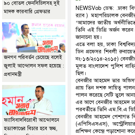
৯০ বোতল ফেনসিডিলসহ দুই
NEWSVob ডেস্ক: .ঢাকা বিশ্ব
মাদক কারবারি গ্রেফতার
র‌্যাব ) মহাপরিচালক বেনজ
‘আমাদের জাতীয় অর্থনীতিতে 
তিনি এই ডিগ্রি অর্জন করেন।
জানানো হয়।
এতে বলা হয়, ঢাকা বিশ্ববিদ্য
ডিন প্রফেসর শিবলী রুবায়েত 
জনগণ পরিবর্তন চেয়েছে বলেই
নং-১৩/২০১৪-২০১৫) বেনজীর ড
জুলাই আন্দোলন সফল হয়েছে :
মূলত বাংলাদেশ পুলিশ বাহিনী
ছিল।
প্রধানমন্ত্রী
বেনজীর আহমেদ তার অভিসন্দর্
প্রায় তিন দশক দায়িত্ব পাল
পালন করেছে সেটি তুলে আনার
এর আগে বেনজীর আহমেদ ঢাকা
পরবর্তীতে তিনি এম.বি.এ ডিগ
বেনজীর আহমেদ পেশাগত বিষয়ে 
ফ্যাসিবাদবিরোধী আন্দোলনে
(এপিসিএসএস), অস্ট্রেলিয়ার 
হত্যাকাণ্ডের বিচার হবে স্বচ্ছ,
প্রশিক্ষণ কেন্দ্রে পড়াশোনা ক