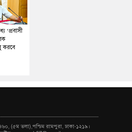
ে ‘প্রবাসী
ূলক
লু করবে
 ৪৬০, (৫ম তলা),পশ্চিম রামপুরা, ঢাকা-১২১৯।