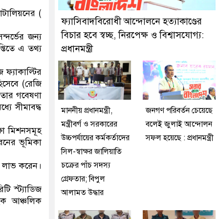
 মিরপুর মডেল থানা পুলিশ
যাটালিয়নের (
ফ্যাসিবাদবিরোধী আন্দোলনে হত্যাকাণ্ডের
বিচার হবে স্বচ্ছ, নিরপেক্ষ ও বিশ্বাসযোগ্য:
্দর্ভের জন্য
্তিতে এ তথ্য
প্রধানমন্ত্রী
 ফ্যাকাল্টির
হিসেবে (রেজি
। তার গবেষণা
্যে সীমাবদ্ধ
মাননীয় প্রধানমন্ত্রী,
জনগণ পরিবর্তন চেয়েছে
মন্ত্রীবর্গ ও সরকারের
বলেই জুলাই আন্দোলন
্ষা মিশনসমূহ
উচ্চপর্যায়ের কর্মকর্তাদের
সফল হয়েছে : প্রধানমন্ত্রী
রনের ভূমিকা
সিল-স্বাক্ষর জালিয়াতি
ি লাভ করেন।
চক্রের পাঁচ সদস্য
গ্রেফতার; বিপুল
টি স্ট্যাডিজ
আলামত উদ্ধার
যাংক আঞ্চলিক