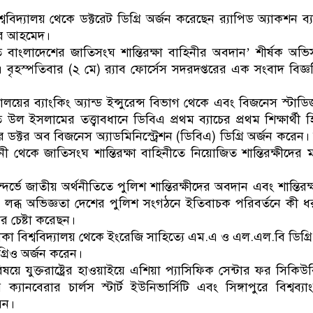
ডাকাতির প্রস্তুতিকালে দুইজনকে গ্রেফতার করেছে
বিদ্যালয় থেকে ডক্টরেট ডিগ্রি অর্জন করেছেন র‌্যাপিড অ্যাকশন ব্
ীর আহমেদ।
বাংলাদেশের জাতিসংঘ শান্তিরক্ষা বাহিনীর অবদান’ শীর্ষক অভিসন
 বৃহস্পতিবার (২ মে) র‌্যাব ফোর্সেস সদরদপ্তরের এক সংবাদ বিজ্ঞপ
ালয়ের ব্যাংকিং অ্যান্ড ইন্সুরেন্স বিভাগ থেকে এবং বিজনেস স্টাডিজ
উল ইসলামের তত্ত্বাবধানে ডিবিএ প্রথম ব্যাচের প্রথম শিক্ষার্থী 
ক্টর অব বিজনেস অ্যাডমিনিস্ট্রেশন (ডিবিএ) ডিগ্রি অর্জন করেন
 থেকে জাতিসংঘ শান্তিরক্ষা বাহিনীতে নিয়োজিত শান্তিরক্ষীদের মধ
ভে জাতীয় অর্থনীতিতে পুলিশ শান্তিরক্ষীদের অবদান এবং শান্তিরক
ন লব্ধ অভিজ্ঞতা দেশের পুলিশ সংগঠনে ইতিবাচক পরিবর্তনে কী ধ
 চেষ্টা করেছন।
 বিশ্ববিদ্যালয় থেকে ইংরেজি সাহিত্যে এম.এ ও এল.এল.বি ডিগ্র
্রিও অর্জন করেন।
‍যুক্তরাষ্ট্রের হাওয়াইয়ে এশিয়া প্যাসিফিক সেন্টার ফর সিকিউরি
ক্যানবেরার চার্লস স্টার্ট ইউনিভার্সিটি এবং সিঙ্গাপুরে বিশ্বব্
রেন।