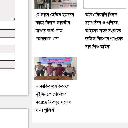
যে ভাবে ডেভিড ইমনের
অবৈধ বিদেশি পিস্তল,
কাছে মিলল ভারতীয়
ম্যাগাজিন ও গুলিসহ
আধার কার্ড, নাম
আইনের সঙ্গে সংঘাতে
‘আজহার খান’
জড়িত কিশোর গ্যাংয়ের
চার শিশু আটক
ডাকাতির প্রস্তুতিকালে
দুইজনকে গ্রেফতার
করেছে মিরপুর মডেল
থানা পুলিশ