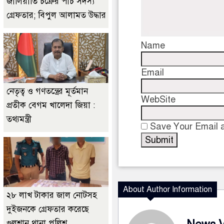
জালিয়াতি চক্রের পাঁচ সদস্য
গ্রেফতার; বিপুল আলামত উদ্ধার
Name
Email
নেতৃত্ব ও গণতন্ত্রের মূর্তমান
WebSite
প্রতীক বেগম খালেদা জিয়া :
তথ্যমন্ত্রী
Save Your Email a
About Author Information
২৮ লাখ টাকার জাল নোটসহ
দুইজনকে গ্রেফতার করেছে
গুলশান থানা পুলিশ