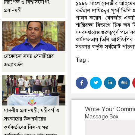
নিরপেক্ষ ও বিশ্বাসযোগ্য:
১৯৮৮ সালে বেনজীর আহমেদ স
প্রধানমন্ত্রী
বর্তমান দায়িত্বের পূর্বে ত
পালন করেন। বেনজীর একাধিক
শান্তিরক্ষা বিভাগে চিফ অব মি
সদরদপ্তরেও গুরুত্বপূর্ণ পদে
কর্মদক্ষতায় তিনি আইজিপির এ
সরকার কর্তৃক সর্বমোট পাঁচ
যেকোনো সময় বেনজীরের
Tag :
প্রত্যাবর্তন
Write Your Comm
মাননীয় প্রধানমন্ত্রী, মন্ত্রীবর্গ ও
Massage Box
সরকারের উচ্চপর্যায়ের
কর্মকর্তাদের সিল-স্বাক্ষর