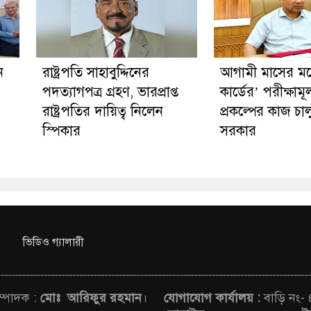
ন
রাষ্ট্রপতি সাহাবুদ্দিনের
আগামী মাসের মধ্য
পদত্যাগপত্র গ্রহণ, ভারপ্রাপ্ত
কার্ডের’ পরীক্ষাম
রাষ্ট্রপতির দায়িত্ব নিলেন
প্রকল্পের কাজ চা
স্পিকার
সরকার
ভিডিও গ্যালারী
সম্পাদক :
মোঃ আরিফুর রহমান
।
যোগাযোগ কার্যালয় :
বাড়ি নং-