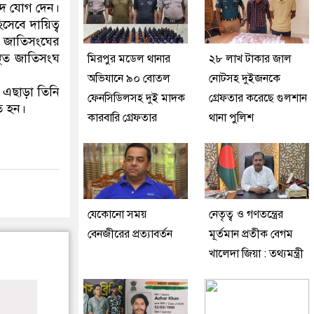
দে যোগ দেন।
সেবে দায়িত্ব
ি জাতিসংঘের
স্থিত জাতিসংঘ
মিরপুর মডেল থানার
২৮ লাখ টাকার জাল
অভিযানে ৯০ বোতল
নোটসহ দুইজনকে
। এছাড়া তিনি
ফেনসিডিলসহ দুই মাদক
গ্রেফতার করেছে গুলশান
ত হন।
কারবারি গ্রেফতার
থানা পুলিশ
যেকোনো সময়
নেতৃত্ব ও গণতন্ত্রের
বেনজীরের প্রত্যাবর্তন
মূর্তমান প্রতীক বেগম
খালেদা জিয়া : তথ্যমন্ত্রী